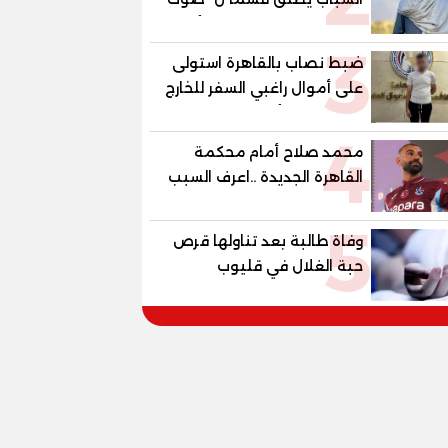
السينما" ..وحمادة هلال أول
3
المكرمين
ضبط نصاب بالقاهرة استولى
على أموال راغبي السفر للخارج
بزعم توفير تأشيرات
4
محمد صلاح أمام محكمة
القاهرة الجديدة ..اعرف السبب
5
وفاة طالبة بعد تناولها قرص
حبة الغلال في قليوب