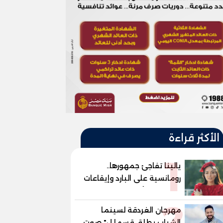
الأكثر قراءة
1
يالينا تفاجئ جمهورها..
رومانسية على البارد وإيقاعات
ساخنة في أحدث كليباتها
2
مهرجان الغردقة لسينما
الشباب يطلق قسما ل" صوت