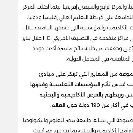
والمركز الرابع والسبعين إفريقيا، بينما احتلت المركز
ر للجامعة على خريطة التعليم العالي إقليميا ودوليا،
حات الأكاديمية والمؤسسية التي حققتها الجامعة خلال
الفترة الماضية، وفي مقدمتها حصولها على مراكز متقدمة في التصنيف الأمريكي HE خلال يناير
 الأولى وحققت من خلاله نتائج متميزة أكدت جودة
 المنافسة في المحافل الدولية.
 UNIRANKS على مجموعة من المعايير التي ترتكز على مبادئ
نب قياس تأثير المؤسسات التعليمية وقدرتها
س وربطهم بالفرص الأكاديمية والبحثية
 دولة حول العالم.
لطموحة التي تتبناها جامعة مصر للعلوم والتكنولوجيا
لبرامج الأكاديمية والبحثية، بما يتوافق مع أحدث