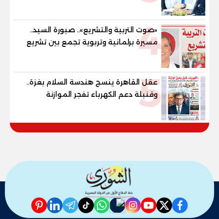
"خارطة طريق" للانسحاب والإعمار؟
4
«صوت التربية والتشريع».. صبورة السيد..
مسيرة برلمانية وتربوية تجمع بين تشريع
القوانين وصناعة الأجيال لبناء الإنسان
المصري
5
عقل القاهرة ينسج هندسة السلام بغزة..
وقنبلة دعم الكهرباء تفجر الموازنة
pinterest
linkedin
telegram
whatsapp
tiktok
instagram
nabd
youtube
twitter
facebook