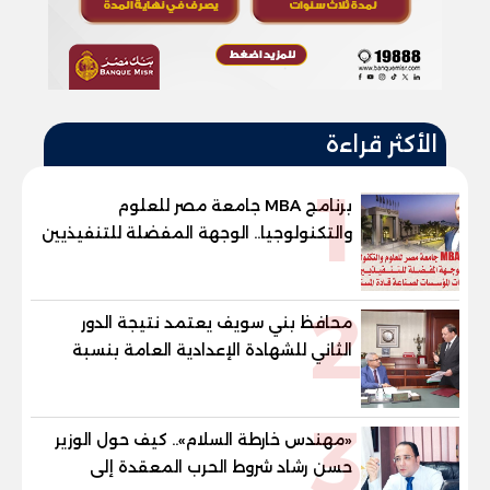
الأكثر قراءة
1
برنامج MBA جامعة مصر للعلوم
والتكنولوجيا.. الوجهة المفضلة للتنفيذيين
وقيادات المؤسسات لصناعة قادة
المستقبل
2
محافظ بني سويف يعتمد نتيجة الدور
الثاني للشهادة الإعدادية العامة بنسبة
79.9% نظامي ...و69.55% منازل.. و70.56%
للمهنية .. و100% للصُم وضعاف السمع
3
والنور للمكفوفين
«مهندس خارطة السلام».. كيف حول الوزير
حسن رشاد شروط الحرب المعقدة إلى