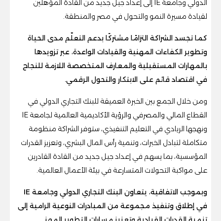
الدولي وجامعة IE إلى إعداد جيل جديد من القادة المؤهلين
لقيادة مسيرة النمو والتحول في مصر والمنطقة.
كما تجسد الشراكة التزامًا مشتركًا بدعم التعلّم مدى الحياة
وتطوير الكفاءات المهنية والقيادات الواعدة، عبر تزويدها
بالمهارات المستقبلية والمعارف المتخصصة اللازمة للنجاح
في اقتصاد قائم على الابتكار والتحول الرقمي.
ومن خلال الجمع بين الخبرة العميقة للبنك التجاري الدولي في
القطاع المالي والمصرفي والرؤية الأكاديمية العالمية لجامعة IE
ونهجها الريادي في التعليم التنفيذي، ستوفر الشراكة منظومة
متكاملة لتبادل الخبرات، وتنمية رأس المال البشري، وتعزيز القدرات
المؤسسية، بما يسهم في إعداد جيل جديد من القادة القادرين
على مواكبة التحولات المتسارعة في بيئة الأعمال العالمية.
وبموجب الاتفاقية، يتعاون البنك التجاري الدولي وجامعة IE
في إطلاق وتنفيذ مجموعة من المبادرات النوعية الرامية إلى
تنمية القدرات القيادية وتعزيز مسارات التطوير المهني