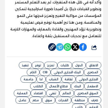
وأكد أنه في ظل هذه المتغيرات، لم يعد التعلم المستمر
وتطوير القيادات خيارًا، بل أصبحا ضرورة استراتيجية لتمكين
المؤسسات من مواكبة التغيير وتعزيز قدرتها على النمو
والمنافسة، ومن هنا تبرز أهمية توفير فرص تعليمية
وتطويرية تزوّد المهنيين والقادة بالمعارف والمهارات اللازمة
للتعامل مع تحديات المستقبل بثقة وكفاءة.
شارك
الاتفاق
الدول
طلبات
تعزيز
توفر
تنفيذ
المصري
البنك التجارى الدولى
CIB
التزام
التجارى الدولى
ثقافة
الشباب
ادا
جامعة
الاستثمار
البنك
قطاع الأعمال
الطلاب
السوق المصري
العالم
تنفي
اقتصاد
العملية
صرف
منطقة
القدرات
سوق
مصر
عامل
التعليم
طلاب