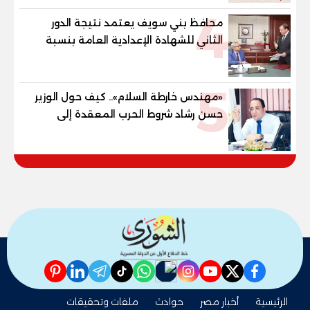
المستقبل
4
محافظ بني سويف يعتمد نتيجة الدور
الثاني للشهادة الإعدادية العامة بنسبة
79.9% نظامي ...و69.55% منازل.. و70.56%
للمهنية .. و100% للصُم وضعاف السمع
5
والنور للمكفوفين
«مهندس خارطة السلام».. كيف حول الوزير
حسن رشاد شروط الحرب المعقدة إلى
"خارطة طريق" للانسحاب والإعمار؟
pinterest
linkedin
telegram
whatsapp
tiktok
instagram
nabd
youtube
twitter
facebook
الرئيسية
أخبار مصر
حوادث
ملفات وتحقيقات