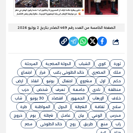
الصفحة الخامسة من العدد رقم 469 الصادر بتاريخ 2 يوليو 2026
شارك
ثورة
كوي
الشباب
الدولة المصرية
المرحلة
ملك
المصري
خالد الطوخى يكتب
قرار
اجتماع
حكم
اول
مشروع
احتفال
يونيو
انقاذ
ارض
منطقة
نادي
جامعة
تعرف
شخص
حزب
خلاف
الإرهاب
الجمهور
اقتصاد
30 يونيو
شاب
سلاح
ثقافة
الشرطة
الدول
المواطنة
طرة
مدرس
الوعي
بيان
عامل
شرطة
يوم
خروج
راب
منع
طريق
روح
خالد الطوخى
مصر
فتاة
كرة