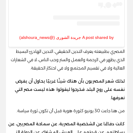
A post shared by جريدة الشورى (@alshoura_news)
المصري بطبيعته يعرف التدين الحقيقي، التدين الهادئ البسيط
الذي يظهر في الرحمة والعمل والستر وحب الناس، لا في الشعارات
العالية ولا في تقسيم المجتمع ولا في احتكار الحقيقة.
لذلك شعر المصريون بأن هناك شيئًا غريبًا يحاول أن يفرض
نفسه على روح البلد، فخرجوا ليقولوا: هذه ليست مصر التي
نعرفها.
من هنا جاءت 30 يونيو كثورة هوية قبل أن تكون ثورة سياسة.
كانت دفاعًا عن الشخصية المصرية، عن سماحة المصريين، عن
بساطتهم، عن قدرتهم على العيش المشترك، عن الدولة التي