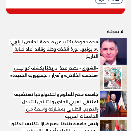
لا يفوتك
محمد فودة يكتب عن ملحمة الخلاص الإلهي:
30 يونيو.. ثورة أنقذت وطنا وقائد أعاد كتابة
التاريخ
«الشورى» تصدر عددًا تاريخيًا يكشف كواليس
«ملحمة الخلاص» وأسرار «الجمهورية الجديدة»
جامعة مصر للعلوم والتكنولوجيا تستضيف
الملتقى العربي الحادي والثلاثين للتبادل
والتدريب الطلابي بمشاركة واسعة من
الجامعات العربية
رئيس جامعة طنطا يصدر قرارًا بتكليف الدكتور
محمود سليم للقيام بأعمال نائب رئيس