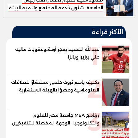
الجامعة لشئون خدمة المجتمع وتنمية البيئة
الأكثر قراءة
1
عبدالله السعيد يفجر أزمة..وعقوبات مالية
علي بيزيرا وبانزا
2
تكليف باسم ثروت حلمي مستشارًا للعلاقات
الدبلوماسية وعضوًا بالهيئة الاستشارية
العليا لمنظمة «جاد جمينت يوإن»
3
برنامج MBA جامعة مصر للعلوم
والتكنولوجيا.. الوجهة المفضلة للتنفيذيين
وقيادات المؤسسات لصناعة قادة