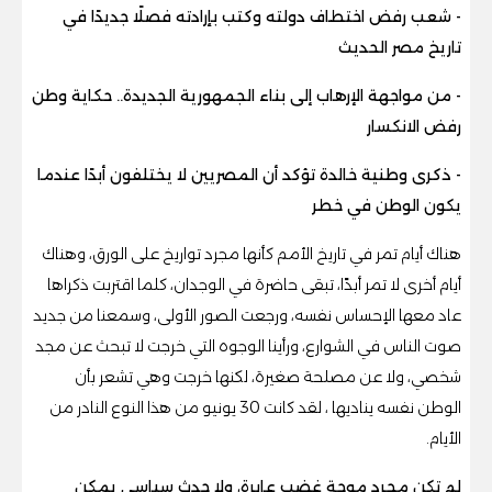
- شعب رفض اختطاف دولته وكتب بإرادته فصلًا جديدًا في
تاريخ مصر الحديث
- من مواجهة الإرهاب إلى بناء الجمهورية الجديدة.. حكاية وطن
رفض الانكسار
- ذكرى وطنية خالدة تؤكد أن المصريين لا يختلفون أبدًا عندما
يكون الوطن في خطر
هناك أيام تمر في تاريخ الأمم كأنها مجرد تواريخ على الورق، وهناك
أيام أخرى لا تمر أبدًا، تبقى حاضرة في الوجدان، كلما اقتربت ذكراها
عاد معها الإحساس نفسه، ورجعت الصور الأولى، وسمعنا من جديد
صوت الناس في الشوارع، ورأينا الوجوه التي خرجت لا تبحث عن مجد
شخصي، ولا عن مصلحة صغيرة، لكنها خرجت وهي تشعر بأن
الوطن نفسه يناديها ، لقد كانت 30 يونيو من هذا النوع النادر من
الأيام.
لم تكن مجرد موجة غضب عابرة، ولا حدث سياسي يمكن