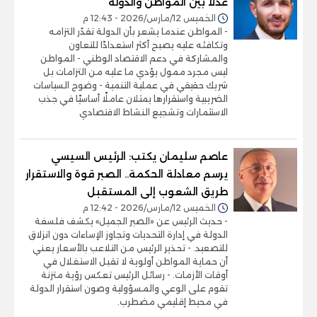
عدلاً بين المواطن والدولة
الخميس 12/مارس/2026 - 12:43 م
- المواطن عندما يشعر بأن الدولة تقدّر التزامه
وتكافئه عليه يصبح أكثر استعدادًا للتعاون
والمشاركة في دعم الاقتصاد الوطني - المواطن
ليس مجرد ممول يؤدي ما عليه من التزامات بل
شريك حقيقي في عملية التنمية - وضوح السياسات
الضريبية واستقرارها يمثلان عاملًا أساسيًا في جذب
الاستثمارات وتشجيع النشاط الاقتصادي
عاصم سليمان يكتب: الرئيس السيسي
يرسم معادلة الحكمة.. الصبر قوة والاستقرار
طريق الشعوب إلى المستقبل
الخميس 12/مارس/2026 - 12:42 م
- حديث الرئيس عن «الصبر الجميل» يكشف فلسفة
الدولة في إدارة التحديات وتجاوز الإساءات دون انزلاق
للتصعيد. - تحذير الرئيس من التلاعب بالأسعار يعني
أن حماية المواطن أولوية لا تقبل الاستغلال في
أوقات الأزمات. - رسائل الرئيس تعكس رؤية متزنة
تقوم على الوعي والمسؤولية وصون استقرار الدولة
في محيط إقليمي مضطرب.