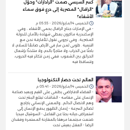
كسر السيسي صمت "الرادارات" وحوّل
"الرافال" المصرية إلى درعٍ فوق سماء
الأشقاء؟
الخميس 14/مايو/2026 - 05:55 م
- في الإمارات جناح الرافال يحمي الأشقاء .. وفي
الإسكندرية ماكرون يعطي شهادة بالأمان للدولة
المصرية.. وفي نيروبي نقول للأفارقة نحن مع
التنمية . طوبى لمن سار في الأرض صانعًا للسلام، لا
باحثًا عن الخراب، ولا متاجرًا بالدم، ولا متلذذًا بإشعال
الحرائق بين الشعوب. ففي زمن تتكاثر فيه الحروب،
وتتساقط فيه
العالم تحت حصار التكنولوجيا
الخميس 14/مايو/2026 - 05:41 م
- الفضاء الافتراضي يطغى على القيم ويعيد صناعة
الإنسان على مقاسه - الشاشات تبتلع البشر تحت
وهم الاتصال الدائم.. والمعنى الإنساني يتراجع
لصالح السرعة - إدمان الظهور يدفع الإنسان إلى
استعراض حياته بحثا عن التفاعل - السوشيال ميديا
صنعت مجتمعا مرهقا بالمقارنة المستمرة وفقدان
الرضا - العقل يعيش تحت