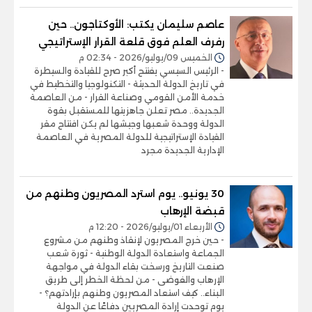
عاصم سليمان يكتب: الأوكتاجون.. حين
رفرف العلم فوق قلعة القرار الإستراتيجي
الخميس 09/يوليو/2026 - 02:34 م
- الرئيس السيسي يفتتح أكبر صرح للقيادة والسيطرة
في تاريخ الدولة الحديثة - التكنولوجيا والتخطيط في
خدمة الأمن القومي وصناعة القرار - من العاصمة
الجديدة.. مصر تعلن جاهزيتها للمستقبل بقوة
الدولة ووحدة شعبها وجيشها لم يكن افتتاح مقر
القيادة الإستراتيجية للدولة المصرية في العاصمة
الإدارية الجديدة مجرد
30 يونيو.. يوم استرد المصريون وطنهم من
قبضة الإرهاب
الأربعاء 01/يوليو/2026 - 12:20 م
- حين خرج المصريون لإنقاذ وطنهم من مشروع
الجماعة واستعادة الدولة الوطنية - ثورة شعب
صنعت التاريخ ورسخت بقاء الدولة في مواجهة
الإرهاب والفوضى - من لحظة الخطر إلى طريق
البناء.. كيف استعاد المصريون وطنهم بإرادتهم؟ -
يوم توحدت إرادة المصريين دفاعًا عن الدولة