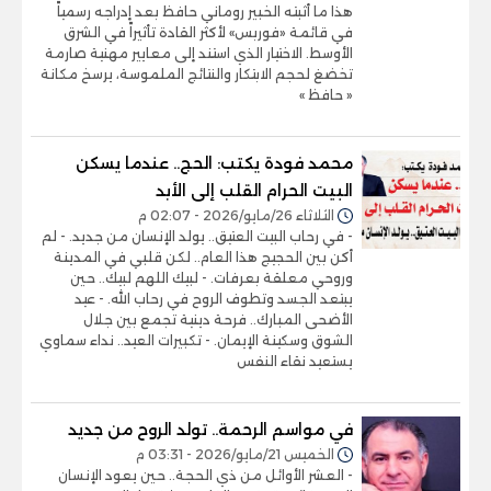
هذا ما أثبته الخبير روماني حافظ بعد إدراجه رسمياً
في قائمة «فوربس» لأكثر القادة تأثيراً في الشرق
الأوسط. الاختيار الذي استند إلى معايير مهنية صارمة
تخضغ لحجم الابتكار والنتائج الملموسة، يرسخ مكانة
« حافظ »
محمد فودة يكتب: الحج.. عندما يسكن
البيت الحرام القلب إلى الأبد
الثلاثاء 26/مايو/2026 - 02:07 م
- في رحاب البيت العتيق.. يولد الإنسان من جديد. - لم
أكن بين الحجيج هذا العام.. لكن قلبي في المدينة
وروحي معلقة بعرفات. - لبيك اللهم لبيك.. حين
يبتعد الجسد وتطوف الروح في رحاب الله. - عيد
الأضحى المبارك.. فرحة دينية تجمع بين جلال
الشوق وسكينة الإيمان. - تكبيرات العيد.. نداء سماوي
يستعيد نقاء النفس
في مواسم الرحمة.. تولد الروح من جديد
الخميس 21/مايو/2026 - 03:31 م
- العشر الأوائل من ذي الحجة.. حين يعود الإنسان