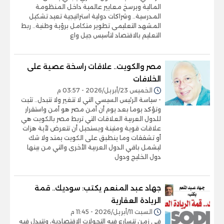
المالية ويرسخ معايير عالمية داخل المنظومة
المدرسية.. وشراكات دولية استراتيجية تعيد تشكيل
المشهد التعليمى تطوير متكامل برؤية وطنية.. ربط
التعليم بالاقتصاد لتأسيس جيل واع
مصر والكويت.. علاقات راسخة عصية على
الخلافات
الخميس 23/أبريل/2026 - 03:57 م
- سياسة الرئيس السيسي التي لا تتغير ولا تتبدل.. تثبت
وتؤكد يوما بعد يوم أن أمن مصر هو أمن واستقرار
للدول العربية العلاقات التي تربط مصر بالكويت هي
علاقات قوية ومتينة ويستحيل أن تتعرض لأية هزات
أو تشققات وما ينطبق على الكويت يمتد ولا شك
ليشمل باقي الدول العربية الأخرى والتي من بينها
دول الخليج ودول
جهاد عبد المنعم يكتب: سوديك.. قمة
الريادة العقارية
السبت 11/أبريل/2026 - 11:45 م
في زمن تتسارع فيه التحولات الاقتصادية، وتتبدل فيه