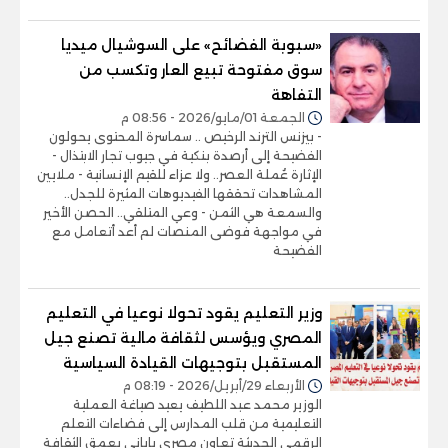
«سبوبة الفضائح» على السوشيال ميديا
سوق مفتوحة تبيع العار وتكسب من
التفاهة
الجمعة 01/مايو/2026 - 08:56 م
- بيزنس الترند الرخيص .. سماسرة المحتوى يحولون
الفضيحة إلى أرصدة بنكية في جيوب تجار الابتذال -
الإثارة عُملة العصر.. ولا عزاء للقيم الإنسانية - ملايين
المشاهدات تحققها الفيديوهات المثيرة للجدل..
والسمعة هي الثمن - وعي المتلقي.. الحصن الأخير
في مواجهة فوضى المنصات لم أعد أتعامل مع
الفضيحة
وزير التعليم يقود تحولا نوعيا في التعليم
المصري ويؤسس لثقافة مالية تصنع جيل
المستقبل بتوجيهات القيادة السياسية
الأربعاء 29/أبريل/2026 - 08:19 م
الوزير محمد عبد اللطيف يعيد صياغة العملية
التعليمية من قلب المدارس إلى فضاءات التعلم
الرقمي الحديثة تعاون مصري ياباني يعمق الثقافة