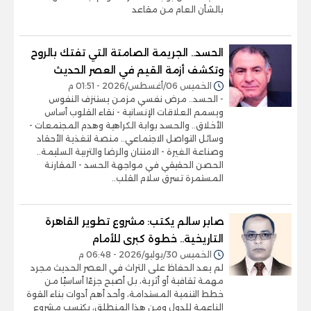
بالشأن العام من مقاعد
الحسد.. الجريمة الصامتة التي تفتك بالروح
وتكشف أزمة القيم في العصر الحديث
الخميس 06/أغسطس/2026 - 01:51 م
- الحسد.. مرض نفسي مزمن يستنزف النفوس
ويسمم العلاقات الإنسانية - نقاء القلوب أساس
الأخلاق.. والحسد بوابة الكراهية وهدم المجتمعات -
وسائل التواصل الاجتماعي.. منصة لتغذية الأحقاد
وصناعة الغيرة - الامتنان والرضا والتربية السليمة..
الحصن الحقيقي في مواجهة الحسد - المقارنة
المستمرة تسرق سلام القلب..
صابر سالم يكتب: مشروع تطوير القاهرة
التاريخية.. خطوة كبرى للأمام
الخميس 30/يوليو/2026 - 06:48 م
لم يعد الحفاظ على التراث في العصر الحديث مجرد
مهمة ثقافية أو أثرية، بل أصبح جزءًا أساسيًا من
خطط التنمية المستدامة، وأحد أهم أدوات بناء القوة
الناعمة للدول ومن هذا المنطلق، يكتسب مشروع