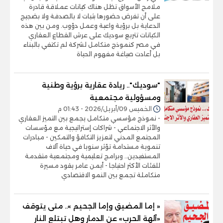
ملامح الأسواق تظل هناك كيانات عملاقة قادرة
على أن تفرض حضورها بثبات لا بالصدفة ولا بضجيج
الدعاية بل برؤية واعية وعمل دؤوب. ومن بين هذه
الكيانات تتربع سوديك على عرش القطاع العقاري
في مصر كنموذج متكامل لشركة لم تكتفي بالبناء
بل أعادت صياغة مفهوم الحياة
"سوديك".. ريادة عقارية برؤية وطنية
ومسؤولية مجتمعية
الخميس 09/أبريل/2026 - 01:43 م
- نموذج مؤسسي متكامل يجمع بين التميز العقاري
والأثر الاجتماعي - شراكات إستراتيجية مع مؤسسات
المجتمع المدني لتعزيز التكافؤ والتمكين - مبادرات
تنموية مستدامة تؤثر سنويا في حياة آلاف
المستفيدين.. وبرامج تعليمية ومجتمعية متقدمة
للفئات الأكثر احتياجا - أيمن عامر يقود مسيرة
متكاملة تجمع بين النمو الاقتصادي
« إما المضيق وإما الجحيم ».. متى يتوقف
«آلهة الحرب» عن الدمار وهل تبتلع النار