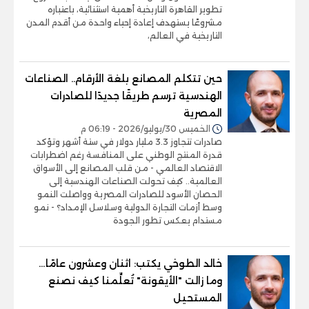
تطوير القاهرة التاريخية أهمية استثنائية، باعتباره
مشروعًا يستهدف إعادة إحياء واحدة من أقدم المدن
التاريخية في العالم،
حين تتكلم المصانع بلغة الأرقام.. الصناعات
الهندسية ترسم طريقًا جديدًا للصادرات
المصرية
الخميس 30/يوليو/2026 - 06:19 م
صادرات تتجاوز 3.3 مليار دولار في ستة أشهر وتؤكد
قدرة المنتج الوطني على المنافسة رغم اضطرابات
الاقتصاد العالمي - من قلب المصانع إلى الأسواق
العالمية.. كيف تحولت الصناعات الهندسية إلى
الحصان الأسود للصادرات المصرية وواصلت النمو
وسط أزمات التجارة الدولية وسلاسل الإمداد؟ - نمو
مستدام يعكس تطور الجودة
خالد الطوخي يكتب: اثنان وعشرون عامًا…
وما زالت "الأيقونة" تُعلِّمنا كيف نصنع
المستحيل