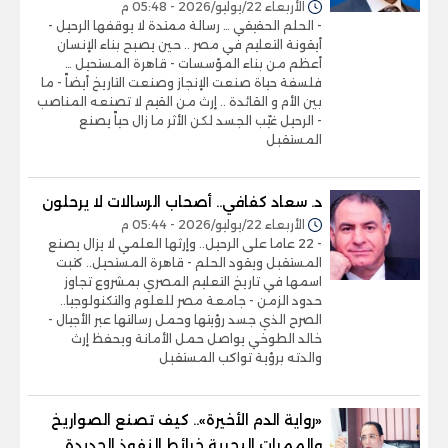
الأربعاء 22/يوليو/2026 - 05:48 م
- الحلم الحقيقي … رسالة ممتدة لا يوقفها الرحيل -
أيقونة التعليم في مصر .. حين يصبح بناء الإنسان
أعظم من بناء المؤسسات - قاهرة المستحيل …
فلسفة حياة صنعت الإنجاز وصنعت التاريخ أيضاً - ما
بين الأم و القائدة .. إرث من القيم لا تصنعه المناصب
- الرحيل غيّب الجسد لكن الأثر ما زال حياً يصنع
المستقبل
د. سعاد كفافي.. أصحاب الرسالات لا يرحلون
الأربعاء 22/يوليو/2026 - 05:44 م
- 22 عاما على الرحيل.. وإرثها العلمي لا يزال يصنع
المستقبل ويقود الحلم - قاهرة المستحيل.. كتبت
اسمها في تاريخ التعليم المصري بمشروع تجاوز
حدود الزمن - جامعة مصر للعلوم والتكنولوجيا..
الصرح الذي جسد رؤيتها وحمل رسالتها عبر الأجيال -
خالد الطوخي يواصل حمل الأمانة ويحفظ إرث
والدته برؤية تواكب المستقبل
«رواية الدم الأخيرة».. كيف تصنع الصواريخ
والممرات البحرية خرائط النفوذ الجديدة..