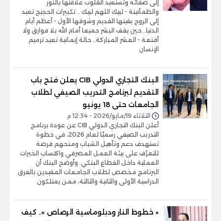
إلى صفائه وتستعيد القلوب علاقتها بالنور
والطمأنينة - لبيك اللهم لبيك .. تكبيرات الحجيج تعيد
إلى الروح يقينها القديم وشوقها الأول - أعظم أيام
الدنيا.. حين يقف البشر جميعا أمام الله بلا فوارق ولا
أقنعة - العشر المباركة.. حالة إيمانية تعيد ترميم
الإنسان
البنك التجاري الدولي CIB يعلن فتح باب
التقديم لبرنامج التدريب الصيفي لطلاب
الجامعات حتى 18 يونيو
الثلاثاء 19/مايو/2026 - 12:34 م
أعلن البنك التجاري الدولي CIB عن عودة برنامج
التدريب الصيفي رسميًا لعام 2026، في خطوة
تستهدف دعم وتأهيل الشباب ومنحهم فرصة
للتعرّف على بيئة العمل المصرفي واكتساب الخبرات
العملية داخل القطاع البنكي. وأوضح البنك أن
البرنامج مخصص لطلاب الجامعات المقيدين بالفرق
الدراسية الأولى والثانية والثالثة، ممن يمتلكون
« خطوط النار ودبلوماسية الرصاص ».. كيف