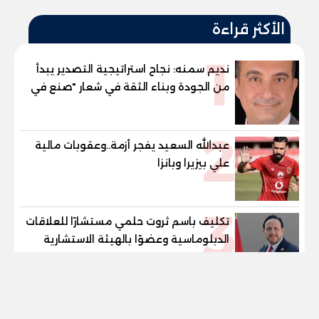
الأكثر قراءة
1
نديم سمنه: نجاح استراتيجية التصدير يبدأ
من الجودة وبناء الثقة في شعار "صنع في
مصر"
2
عبدالله السعيد يفجر أزمة..وعقوبات مالية
علي بيزيرا وبانزا
3
تكليف باسم ثروت حلمي مستشارًا للعلاقات
الدبلوماسية وعضوًا بالهيئة الاستشارية
العليا لمنظمة «جاد جمينت يوإن»
tel
4
محافظ بني سويف يعتمد نتيجة الدور
الثاني للشهادة الإعدادية العامة بنسبة