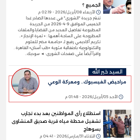
الجميع ؟
الأربعاء 08/أبريل/2026 - 02:19 م
تنشر جريدة "الشورى" في عددها الصادر غدا
الخميس الموافق 9-4-2026 من الجريدة
المطبوعة تفاصيل العديد من القضايا،والملفات
المطروحة على الساحة،أهمها : « ثمرة الإنجاز »..
تكريم أكاديمي رفيع لـ «جامعة مصر للعلوم
والتكنولوجيا» باحتفالية مئوية «طب أسنان» القاهرة .
واقرأ أيضاً على صفحات الشورى: ◄ سوديك..
السيد خير الله
مراحيض الفيسبوك.. ومعركة الوعي
الأحد 05/أبريل/2026 - 01:48 م
استطلاع رأى المواطنين بعد بدء تجارب
تشغيل محطة مياه قرية صديق المنشاوى
بسوهاج
الثلاثاء 31/مارس/2026 - 04:41 م