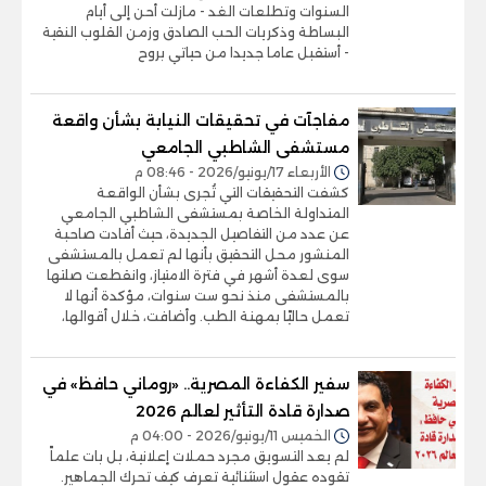
السنوات وتطلعات الغد - مازلت أحن إلى أيام
البساطة وذكريات الحب الصادق وزمن القلوب النقية
- أستقبل عاما جديدا من حياتي بروح
مفاجآت في تحقيقات النيابة بشأن واقعة
مستشفى الشاطبي الجامعي
الأربعاء 17/يونيو/2026 - 08:46 م
كشفت التحقيقات التي تُجرى بشأن الواقعة
المتداولة الخاصة بمستشفى الشاطبي الجامعي
عن عدد من التفاصيل الجديدة، حيث أفادت صاحبة
المنشور محل التحقيق بأنها لم تعمل بالمستشفى
سوى لعدة أشهر في فترة الامتياز، وانقطعت صلتها
بالمستشفى منذ نحو ست سنوات، مؤكدة أنها لا
تعمل حاليًا بمهنة الطب. وأضافت، خلال أقوالها،
سفير الكفاءة المصرية.. «روماني حافظ» في
صدارة قادة التأثير لعالم 2026
الخميس 11/يونيو/2026 - 04:00 م
لم يعد التسويق مجرد حملات إعلانية، بل بات علماً
تقوده عقول استثنائية تعرف كيف تحرك الجماهير.