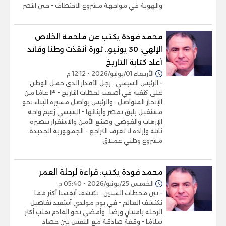
والهوية في مواجهة مشروع الاختطاف - حين انتصر
محمد فودة يكتب عن ملحمة الخلاص
الإلهي: 30 يونيو.. ثورة أنقذت وطنا وقائد
أعاد كتابة التاريخ
الأربعاء 01/يوليو/2026 - 12:12 م
- الرئيس السيسي.. رجل الأقدار الذي حمل الوطن
على كتفيه في أصعب لحظات التاريخ - ١٣ عامًا من
الإنجاز المتواصل.. والرئيس يواصل مسيرة البناء نحو
مستقبل يليق بمصر وأبنائها - السيسي زعيم واجه
الإرهاب والفوضى وصنع الأمن والاستقرار ببصيرة
ثابتة وإرادة لا تعرف التراجع - الجمهورية الجديدة..
مشروع وطني عملاق
محمد فودة يكتب: قراءة لرحلة العمر
الخميس 25/يونيو/2026 - 05:40 م
- بين محطات السنين.. نكتشف أنفسنا أكثر مما
نكتشف العالم - في يوم مولدي أستعيد تفاصيل
الرحلة بامتنانٍ ورضا.. وأمضي نحو القادم بقلب أكثر
سلامًا - وقفة صادقة مع النفس بين حصاد