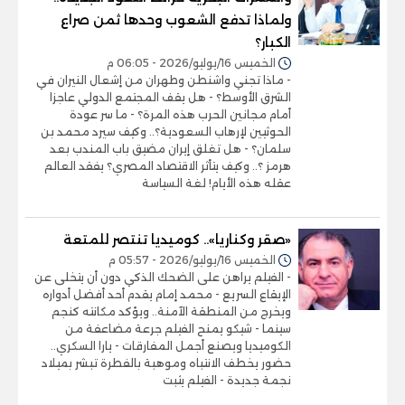
ولماذا تدفع الشعوب وحدها ثمن صراع
الكبار؟
الخميس 16/يوليو/2026 - 06:05 م
- ماذا تجني واشنطن وطهران من إشعال النيران في
الشرق الأوسط؟ - هل يقف المجتمع الدولي عاجزا
أمام مجانين الحرب هذه المرة؟ - ما سر عودة
الحوثيين لإرهاب السعودية؟.. وكيف سيرد محمد بن
سلمان؟ - هل تغلق إيران مضيق باب المندب بعد
هرمز ؟.. وكيف يتأثر الاقتصاد المصري؟ يفقد العالم
عقله هذه الأيام! لغة السياسة
«صقر وكناريا».. كوميديا تنتصر للمتعة
الخميس 16/يوليو/2026 - 05:57 م
- الفيلم يراهن على الضحك الذكي دون أن يتخلى عن
الإيقاع السريع - محمد إمام يقدم أحد أفضل أدواره
ويخرج من المنطقة الآمنة.. ويؤكد مكانته كنجم
سينما - شيكو يمنح الفيلم جرعة مضاعفة من
الكوميديا ويصنع أجمل المفارقات - يارا السكري..
حضور يخطف الانتباه وموهبة بالفطرة تبشر بميلاد
نجمة جديدة - الفيلم يثبت