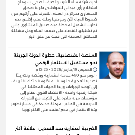
أجرت شركة مياه الشرب والصرف الصحى بسوهاج،
استطلاع رأى ميدانى للمواطنين بقرية صديق
المنشاوى بمركز دار السلام، للتعرف على آرائهم حول
ضغوط المياه الآن وجودتها وذلك عقب إطلاق بدء
تجارب التشغيل لمحطة مياه صديق المنشاوى والتى
تم تشغيلها للقضاء على ضعف المياه وحل مشكلة
المناطق الساخنة التى نتجت عن غلق الآبار
المنصة الاقتصادية.. خطوة الدولة الجريئة
نحو مستقبل الاستثمار الرقمي
الخميس 19/مارس/2026 - 12:25 م
- توفر نحو 460 خدمة استثمارية ورخصة وتصريحًا
تصدرها 41 جهة حكومية - منظومة متكاملة تهدف
إلى توحيد الإجراءات وربط الجهات المختلفة في
شبكة رقمية واحدة - الاقتصاد القوي يحتاج إلى
مؤسسات مرنة قادرة على التكيف مع التغيرات
السريعة في العالم - مرحلة جديدة في مسار تطوير
بيئة الاستثمار في مصر تعتمد على التكنولوجيا
الضريبة العقارية بعد التعديل.. علاقة أكثر