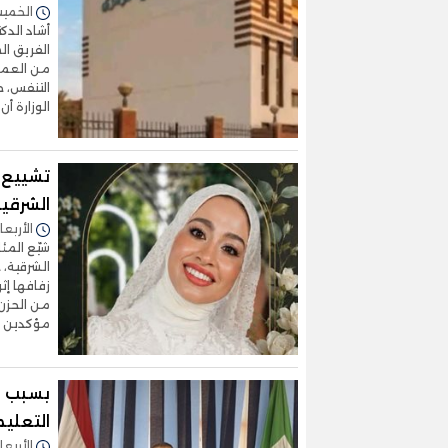
الخميس 06/أغسطس/2026 
أشاد الدك
الفريق ا
التنفس، ح
الوزارة أ
تشييع 
الشرقي
الأربعاء 05/أغسطس/2026 - 4
شيّع المئ
الشرقية، 
زفافها إث
من الحزن 
مؤكدين أن
بسبب "ا
التعليم
الأربعاء 05/أغسطس/2026 - 5