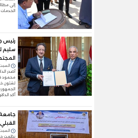
إلى مطالب
الخدمات وت
رئيس ج
سليم ل
المجتمع
السبت 27/يونيو/2026 - :38
أصدر الدك
محمود فار
لشئون خدم
الجمهورية
أكد الدك
جامعة 
القبلي
السبت 16/مايو/2026 - :20
نظمت جامع