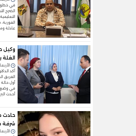
في خطوة 
الصرح الت
التعليمية
الفورية، م
عادلة ومس
وكيل ص
الغلة 
الأربعاء 05/أغسطس/2026 - 7
أكد الدكت
الفريق ا
أول حالة 
في وضع ص
أحدث البر
حادث م
شرفة م
الأربعاء 05/أغسطس/2026 - 4