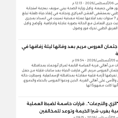
- 12:13 م
تور هاني جميعة، وكيل وزارة الصحة ببني سويف، بسرعة استجابة
لطبي بمستشفى الفشن المركزي ونجاحه في إنقاذ حياة طفلة تبلغ
من العمر 7 سنوات بعد ابتلاعها عملة معدنية تسببت في انسداد بمجرى
يث جرى التعامل مع الحالة بصورة عاجلة واحترافية. وأوضح وكيل
ن الفريق الطبي تحرك فور وصول
جثمان العروس مريم بعد وفاتها ليلة زفافها في
ة
09:5 م
ات من أهالي قرية العباسة التابعة لمركز أبوحماد بمحافظة
جثمان العروس مريم، التي فارقت الحياة بعد ساعات قليلة من حفل
ر تعرضها لأزمة قلبية مفاجئة بمحافظة الإسماعيلية. وسيطرت حالة
والأسى على أهالي القرية، الذين ودعوا العروس بالدعاء والدموع،
ها كانت مشهودًا لها
لزي والتبرعات".. قرارات حاسمة لضبط العملية
ية بغرب شبرا الخيمة وتوعد للمخالفين
09:1 م