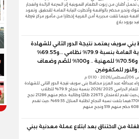
 تحمل أطنان من زيوت الطعام التموينية إثر السرعة الزائدة وانفجار
شوك وتحرر محضر بالواقعة وأخطرت النيابة العامة للتحقيق. وتعود
اقعة حينما تلقت مديرية أمن الغربية إخطارا من مأمور مركز شرطة
يد بورود بلاغ
بني سويف يعتمد نتيجة الدور الثاني للشهادة
الإعدادية العامة بنسبة 79.9% نظامي ...و69.55%
منازل.. و70.56% للمهنية .. و100% للصُم وضعاف
والنور للمكفوفين
- 01:10 م
واء عبدالله عبد العزيز محافظ بنى سويف نتيجة الدور الثانى للشهادة
الإعدادية للعام الدراسي 2025 /2026 بنسبة بنجاح 79.9% للطلاب
النظاميين،حيث تقدم للامتحان 22673 طالبًا وطالبة ،حضر منهم 21286 نجح
منهم 17009،فيما بلغت نسبة النجاح لطلبة المنازل 69.55%، حيث تقدم
فلة من الاختناق بعد ابتلاع عملة معدنية ببني