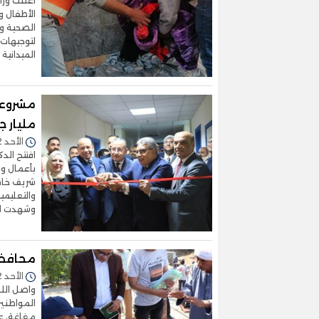
أعلنت وزا
الأطفال و
لتوجيهات 
الميدانية
مليار ج
الأحد 12/يوليو/2026 - 10:40 م
افتتح الد
بأعمال وز
شريف خاط
والتعليمي
وشهدت الج
محافظ 
الأحد 12/يوليو/2026 - 04:22 م
واصل اللو
المواطنين
مغاغة، ع