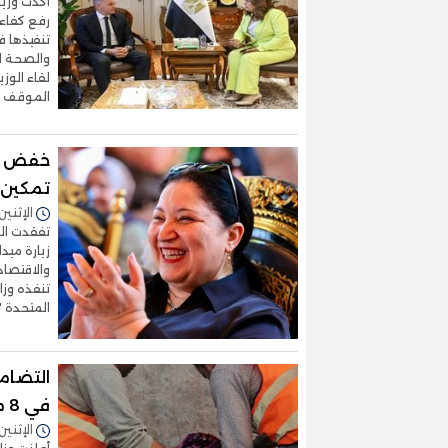
أكدت وزير
رفع كفاءة
تنفيذها 
والصحة ال
لقاء الوز
الموقف ا
تمكين 
الإثنين 13/يوليو/2026 - 5:41
تفقدت الم
زيارة ميد
والاقتصاد
تنفذه وزا
المتحدة "
التضامن
في 8 محافظات
الإثنين 13/يوليو/2026 - 0:58