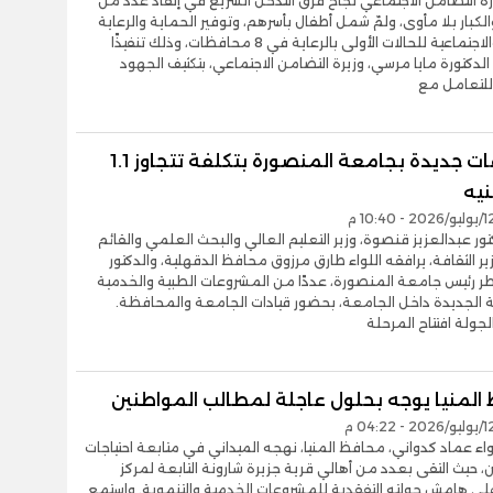
رة التضامن الاجتماعي نجاح فرق التدخل السريع في إنقاذ عدد من
الكبار بلا مأوى، ولمّ شمل أطفال بأسرهم، وتوفير الحماية والرعاية
الصحية والاجتماعية للحالات الأولى بالرعاية في 8 محافظات، وذلك تنفيذًا
الدكتورة مايا مرسي، وزيرة التضامن الاجتماعي، بتكثيف الجهود
 للتعامل مع
مشروعات جديدة بجامعة المنصورة بتكلفة تتجاوز 1.1
نيه
كتور عبدالعزيز قنصوة، وزير التعليم العالي والبحث العلمي والقائم
ير الثقافة، يرافقه اللواء طارق مرزوق محافظ الدقهلية، والدكتور
ر رئيس جامعة المنصورة، عددًا من المشروعات الطبية والخدمية
ة الجديدة داخل الجامعة، بحضور قيادات الجامعة والمحافظة.
ولة افتتاح المرحلة
المنيا يوجه بحلول عاجلة لمطالب المواطنين
اء عماد كدواني، محافظ المنيا، نهجه الميداني في متابعة احتياجات
، حيث التقى بعدد من أهالي قرية جزيرة شارونة التابعة لمركز
لى هامش جولته التفقدية للمشروعات الخدمية والتنموية. واستمع