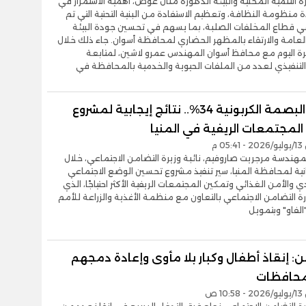
ة التنمية المحلية والبيئة الدكتورة منال عوض، أهمية الاستمرار في
 منظومة النظافة، وتعظيم الاستفادة من البنية التحتية التي تم
في قطاع المخلفات الصلبة، بما يسهم في تحسين جودة البيئة
عامة والارتقاء بالمظهر الحضاري لمحافظة أسوان. جاء ذلك خلال
يرة اليوم مع محافظ أسوان المهندس عمرو لاشين، لمتابعة
لتنفيذي لعدد من الملفات الحيوية والخدمية بالمحافظة في
خفض البصمة الكربونية 34%.. نتائج إيجابية لمشروع
المجتمعات الريفية في المنيا
0 م
هندسة مرجريت صاروفيم، نائبة وزيرة التضامن الاجتماعي، خلال
انية لمحافظة المنيا، سير تنفيذ مشروع تحسين الوضع الاجتماعي
ي والأمن الغذائي وتمكين المجتمعات الريفية الأكثر احتياجًا، الذي
رة التضامن الاجتماعي بالتعاون مع منظمة الأغذية والزراعة للأمم
الفاو" وبتمويل
: إنقاذ أطفال وكبار بلا مأوى وإعادة دمجهم
1 ص