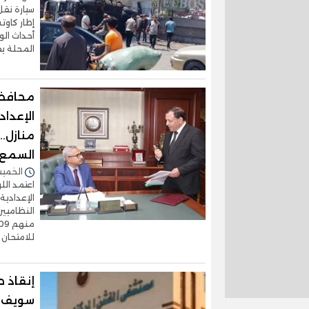
سيارة نقل
إطار كاوت
أحداث الو
المحلة يف
محافظ 
السمع 
الخميس 06/أغسطس/2026 
اعتمد الل
للامتحان 608 حضر منهم 519 ونجح منهم
إنقاذ ط
سويف