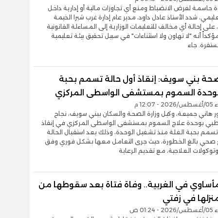
حاسمة لفرض الانضباط ومنع أي تجاوزات مالية أو إدارية داخل
عليمي، شدد الأستاذ عادل داود، مدير عام إدارة غرب شبرا الخيمة
، على إحالة أي مخالف للتعليمات الوزارية إلى المساءلة القانونية
ؤكداً أنه "لا تهاون ولا استثناءات" في سبيل تحقيق بيئة تعليمية
تقرة. جاء
حة بني سويف: إنقاذ أول حالة تسمم بحبة
بوحدة السموم بمستشفى الواسطى المركزي
12:0 م
ور هاني جميعة، وكيل وزارة الصحة والسكان ببني سويف، نجاح
لطبي بوحدة علاج السموم بمستشفى الواسطى المركزي في إنقاذ
تسمم بحبة الغلة منذ تشغيل الوحدة، وذلك بعد استقبال الحالة
حي بالغ الخطورة، حيث جرى التعامل معها بشكل فوري وفق
وتوكولات العلاجية، مع تقديم الرعاية
أساوي في الغربية.. وفاة فتاة بعد سقوطها من
نزلها في زفتي
01:2 ص