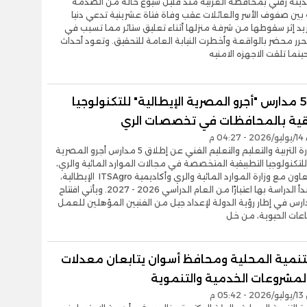
نة زفتي بمحافظة الغربية منذ قليل شيوع حالة من الصدمة
بين صفوف الأسر والعائلات عقب وفاة فتاة عشرينية تدعي دنيا
زيد إثر سقوطها من شرفة منزلها أثناء تعليق ستائر مما تسبب في
حرر محضر بالواقعة وأخطرت النيابة العامة للتحقيق. وتعود أحداث
ينما تلقت الاجهزه الامنيه
إطلاق 5 مدارس "أجرو المصرية الإيطالية" للتكنولوجيا
قية بالمحافظات في تخصصات الري
0 م
أعلنت وزارة التربية والتعليم والتعليم الفني عن إطلاق 5 مدارس أجرو المصرية
 للتكنولوجيا التطبيقية المتخصصة في مجالات الموارد المائية والري،
وذلك بالتعاون مع وزارة الموارد المائية والري وأكاديمية ITSAgro الإيطالية،
على أن تبدأ الدراسة بها اعتبارًا من العام الدراسي 2026 - 2027. ويأتي افتتاح
رس في إطار رؤية الدولة لإعداد جيل من الفنيين المؤهلين للعمل
عات الحيوية، من خل
التنمية المحلية ومحافظ أسوان يتابعان معدلات
المشروعات الخدمية والتنموية
0 م