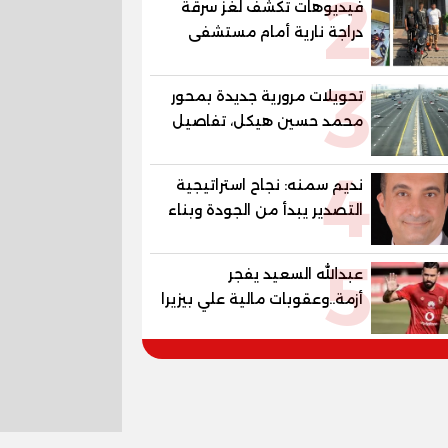
2
فيديوهات تكشف لغز سرقة
دراجة نارية أمام مستشفى
بمدينة نصر
3
تحويلات مرورية جديدة بمحور
محمد حسين هيكل، تفاصيل
الغلق على مرحلتين
4
نديم سمنه: نجاح استراتيجية
التصدير يبدأ من الجودة وبناء
الثقة في شعار "صنع في
5
مصر"
عبدالله السعيد يفجر
أزمة..وعقوبات مالية علي بيزيرا
وبانزا