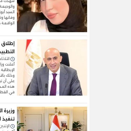
شهدت مدي
والوجيعة 
السيد أبو
وفاتها وت
الواقعة ح
التطبي
الثلاثاء 14/يوليو/2026 - 4:27
الإيطالية
هذه المدا
في القطا
وزيرة 
تنفيذ 
الإثنين 13/يوليو/2026 - 5:42