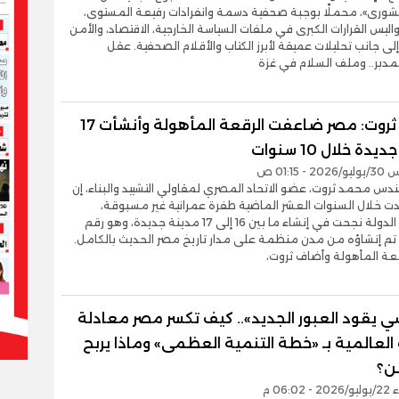
لشورى»، محملًا بوجبة صحفية دسمة وانفرادات رفيعة المستوى،
يس القرارات الكبرى في ملفات السياسة الخارجية، الاقتصاد، والأمن
لى جانب تحليلات عميقة لأبرز الكتاب والأقلام الصحفية. عقل
لمدبر.. وملف السلام في غزة
محمد ثروت: مصر ضاعفت الرقعة المأهولة وأنشأت 17
دة خلال 10 سنوات
- 01:15 ص
دس محمد ثروت، عضو الاتحاد المصري لمقاولي التشييد والبناء، إن
 خلال السنوات العشر الماضية طفرة عمرانية غير مسبوقة،
مؤكدًا أن الدولة نجحت في إنشاء ما بين 16 إلى 17 مدينة جديدة، وهو رقم
 تم إنشاؤه من مدن منظمة على مدار تاريخ مصر الحديث بالكامل.
قعة المأهولة وأضاف ثروت،
ي يقود العبور الجديد».. كيف تكسر مصر معادلة
 العالمية بـ «خطة التنمية العظمى» وماذا يربح
ن؟
06:0 م