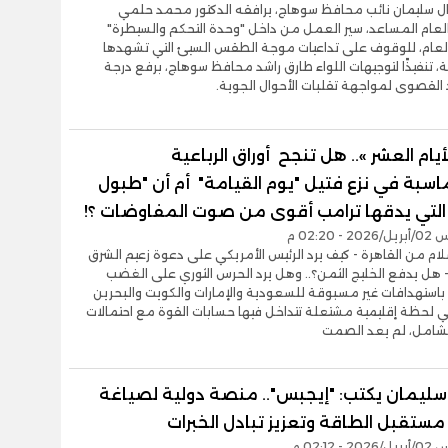
ل سليمان نائب محافظ سوهاج، يرافقه الدكتور محمد حلمي
العام المساعد، سير العمل من داخل "وحدة التحكم والسيطرة"
 العام، للوقوف على تداعيات موجة الطقس السيئ التي تشهدها
 تنفيذًا لتوجيهات اللواء طارق راشد محافظ سوهاج، برفع درجة
 القصوى لمواجهة تقلبات الأحوال الجوية.
أيام العشر ».. هل تنجح أوراق الرباعية
اسبة في نزع فتيل "يوم القيامة" أم أن "طبول
 التي يدقها ترامب أقوى من صوت المفاوضات ؟!
- 02:20 م
سلام من القاهرة - كيف يرد الرئيس الأمريكي على دعوة زعيم الشرق
 هل يدفع الخليج الثمن؟.. وهل يرد الحرس الثوري على الغضب
باستهدافات غير مسبوقة للسعودية والإمارات والكويت والبحرين
 لحظة إقليمية مشتعلة تتداخل فيها حسابات القوة مع احتمالات
الشامل، لم يعد الصمت
ليمان يكتب: "إيجبس".. منصة دولية لصياغة
ستقبل الطاقة وتعزيز تبادل الخبرات
- 02:12 م