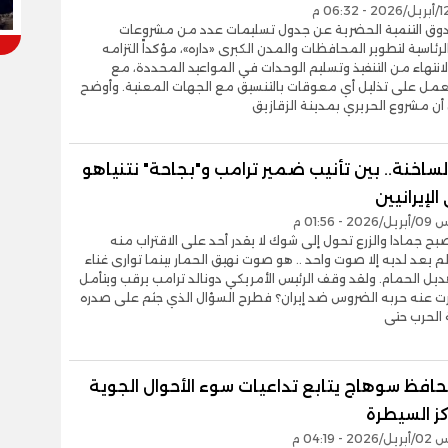
وق التنمية الحضرية عن جدول تسليمات عدد من مشروعات
الرئاسية لتطوير المحافظات والمدن الكبرى «داره»، مؤكداً التزامه
لانتهاء من التنفيذ وتسليم الوحدات في المواعيد المحددة، مع
لعمل على تذليل أي معوقات بالتنسيق مع الجهات المعنية. وأوضح
ن مشروع الحريري بمدينة الزقازيق
لساخنة.. بين تأنيب ضمير ترامب و"بجاحة" نتنياهو
الإيرانيين
- 01:56 م
صبح جمادا والزرع تحول إلى شوك لا يقدر أحد على الاقتراب منه
لم يعد لديه إلا صوت واحد .. هو صوت نهيق الحمار بينما توارى غناء
ديل الحمام. ولقد وقف الرئيس الأمريكي دونالد ترامب يرقب ويتأمل
رت عنه حربه الضروس ضد إيران؟ فطرح السؤال الذي جثم على صدره
 الحرب حتى
حافظ سوهاج يتابع تداعيات سوء الأحوال الجوية
ز السيطرة
- 04:19 م