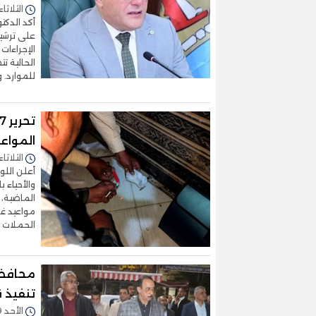
الثلاثاء 31/مارس/2026 - 5:47
أكد الدك
على ترشي
الإجراءات
الحالية ت
للموارد. 
المواع
الثلاثاء 31/مارس/2026 - 4:46
أعلن اللو
مواعيد غل
الحملات عن تحر
محافظ 
تنفيذ ق
الأحد 29/مارس/2026 - 12:14 ص