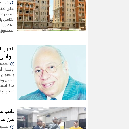
الأحد 12/أبريل/2026 - 06:32 م
أعلن صند
المبادرة 
الكامل با
استمرار ا
الصندوق أ
الحرب ا
.. وأسى 
الخميس 09/أبريل/2026 
الإنسان أ
والحيوان 
البلبل وه
ماذا أسف
منذ بداية
نائب م
من مرك
الخميس 02/أبريل/2026 