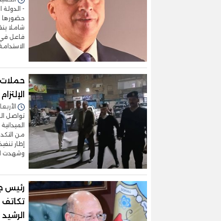
- الدولة 
حضورها ال
شاملا ينق
فاعل في 
الاستدام
حملات 
الإلتزا
الأربعاء 01/أبريل/2026 - 0
تواصل الو
الميدانية
من التكد
إطار تنفي
وشهدت ال
رئيس ج
تكاتف 
الرشيد 