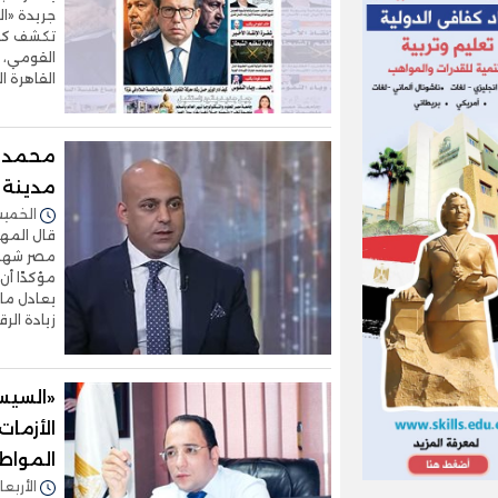
جريدة «ا
تكشف كوال
القومي، إ
القاهرة ا
مدينة جدي
الخميس 30/يوليو/2026 
قال المهن
مصر شهدت
يعادل ما
زيادة الر
«السيس
الأزمات
المواط
الأربعاء 22/يوليو/2026 - 2