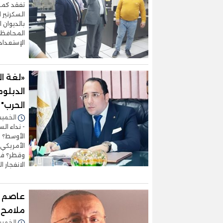
تفقد كما
السكرتير 
بالديوان
المحافظة،
الإستعداد
«لغة ال
الدبلوم
الحرب"
الخميس 02/أبريل/2026 
- نداء ال
الأوسط؟ -
الأمريكي 
وقطر؟ في
الانفجار 
عاصم س
ملامح م
الخميس 02/أبريل/2026 