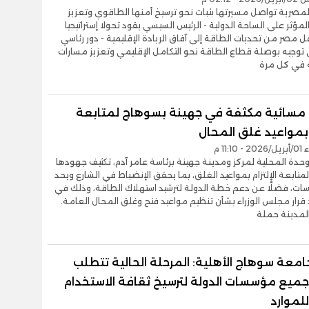
المصرية تواصل مسيرتها بثبات نحو ترسيخ أمنها الطاقوي وتعزيز
مؤثر على الساحة الدولية - الرئيس السيسي يقود تحولا إستراتيجيا
ل مصر من تحديات الطاقة إلى آفاق الريادة الإقليمية - دور رئاسي
توجيه بوصلة قطاع الطاقة نحو التكامل الإقليمي وتعزيز مسارات
ة في كل مرة
مسائية مكثفة في جهينة بسوهاج لمتابعة
م بمواعيد غلق المحال
11:1 م
حدة المحلية لمركز ومدينة جهينة برئاسة عامر آدم، تكثيف جهودها
 لمتابعة الإلتزام بمواعيد الغلق، بما يحقق الإنضباط في الشارع ويحد
سات، فضلًا عن دعم خطة الدولة لترشيد استهلاك الطاقة، وذلك في
ذ قرار مجلس الوزراء بشأن تنظيم مواعيد فتح وغلق المحال العامة.
مدينة حملة
امعة سوهاج الأهلية: المرحلة الحالية تتطلب
جميع مؤسسات الدولة لترسيخ ثقافة الاستخدام
للموارد