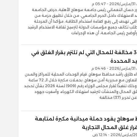
0 م
تور حسان النعماني رئيس جامعة سوهاج الأهلية، حرص الجامعة
د الاستهلاك داخل الحرم الجامعي، من خلال تطبيق حزمة من
 التي تهدف إلى رفع كفاءة استخدام الطاقة، مؤكدا أن المرحلة
تطلب تكاتف جميع مؤسسات الدولة لترسيخ ثقافة الاستخدام الرشيد
وأوضح رئيس الجامعة، أن هذه الإجراءات
تحرير 37 مخالفة للمحال التي لم تلتزم بقرار الغلق في
يد المحددة
0 م
اء طارق راشد محافظ سوهاج، قيام الوحدات المحلية للمراكز والمدن
والأحياء بالتعاون مع مديرية أمن سوهاج، بحملات مكبرة خلال الـ 72 ساعة
الماضية، وذلك تنفيذًا لقرار مجلس الوزراء رقم (909) لسنة 2026 بشأن تحديد
ق المحال والمنشآت لترشيد استهلاك الكهرباء. وأسفرت جهود
ير (37) مخالفة
سوهاج يقود حملة ميدانية مكبرة لمتابعة
رار غلق المحال التجارية