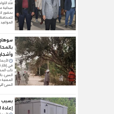
قاد اللوا
ميدانية 
بحضور كما
للمحافظة،
المواعيد 
سوهاج ت
بالمحا
وأشجار 
الأربعاء 25/مارس/2026 - 8
في إطار ت
نائب الم
السيئ، ب
المعنية 
السيئ ال
بسبب ا
إعادة ا