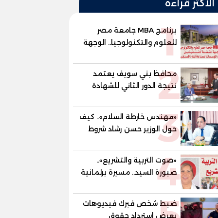
الأكثر قراءة
1
برنامج MBA جامعة مصر
للعلوم والتكنولوجيا.. الوجهة
المفضلة للتنفيذيين وقيادات
2
المؤسسات لصناعة قادة
محافظ بني سويف يعتمد
المستقبل
نتيجة الدور الثاني للشهادة
الإعدادية العامة بنسبة
3
79.9% نظامي ...و69.55%
«مهندس خارطة السلام».. كيف
منازل.. و70.56% للمهنية ..
حول الوزير حسن رشاد شروط
و100% للصُم وضعاف السمع
الحرب المعقدة إلى "خارطة
والنور للمكفوفين
4
طريق" للانسحاب والإعمار؟
«صوت التربية والتشريع»..
صبورة السيد.. مسيرة برلمانية
وتربوية تجمع بين تشريع
5
القوانين وصناعة الأجيال لبناء
ضبط شخص فبرك فيديوهات
الإنسان المصري
يعرض استرداد حقوق