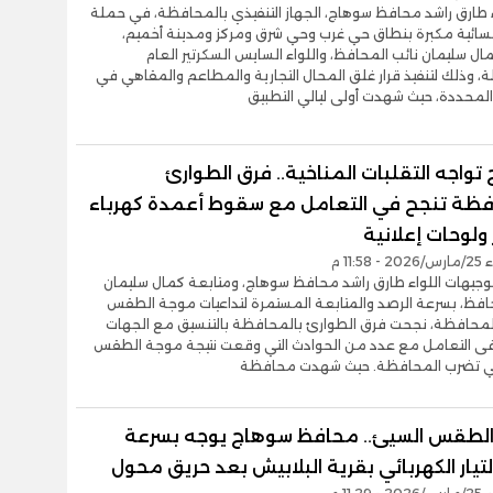
ء طارق راشد محافظ سوهاج، الجهاز التنفيذي بالمحافظة، في حملة
مسائية مكبرة بنطاق حي غرب وحي شرق ومركز ومدينة أخميم،
ل سليمان نائب المحافظ، واللواء السايس السكرتير العام
 وذلك لتنفيذ قرار غلق المحال التجارية والمطاعم والمقاهي في
المحددة، حيث شهدت أولى ليالي التطبيق
واجه التقلبات المناخية.. فرق الطوارئ
فظة تنجح في التعامل مع سقوط أعمدة كهرباء
ولوحات إعلانية
11:5 م
وجيهات اللواء طارق راشد محافظ سوهاج، ومتابعة كمال سليمان
حافظ، بسرعة الرصد والمتابعة المستمرة لتداعيات موجة الطقس
المحافظة، نجحت فرق الطوارئ بالمحافظة بالتنسيق مع الجهات
فى التعامل مع عدد من الحوادث التي وقعت نتيجة موجة الطقس
تي تضرب المحافظة. حيث شهدت محافظة
لطقس السيئ.. محافظ سوهاج يوجه بسرعة
لتيار الكهربائي بقرية البلابيش بعد حريق محول