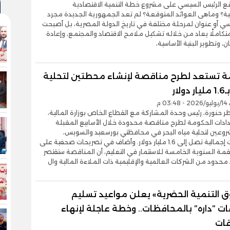
قع الرئيس السيسي على مشروع خطة التنمية الاقتصادية
ية؟ وماهى العوائد المتوقعة؟ لم تعد الجمهورية الجديدة مجرد
ي أو عنوان لمرحلة مختلفة في تاريخ الدولة المصرية، بل أصبحت
تكاملًا يعاد من خلاله تشكيل ملامح الاقتصاد والمجتمع، وإعادة
ان، وتطوير البنية الأساسية،
ة تستعد لطرح مناقصة لإنشاء محطتين لتحلية
ولار
0 م
حنورة، رئيس وحدة المشاركة مع القطاع الخاص بوزارة المالية،
ادات الحكومة لطرح مناقصة محدودة خلال الأسابيع المقبلة
شروعين لتحلية مياه البحر في محافظتي بورسعيد والسويس،
باستثمارات إجمالية تصل إلى 1.6 مليار دولار. وأضاف في تصريحات صحفية على
ة السنوية الخامسة للاستثمار في التعليم، أن المناقصة ستقتصر
حدود من الشركات العالمية والإقليمية ذات الملاءة المالية وال
 التنمية الحضرية» يعلن مواعيد تسليم
ت ”داره” بالمحافظات.. وخطة عاجلة لإنهاء
ات