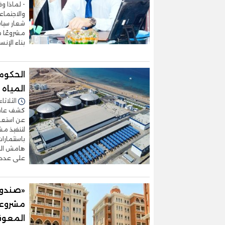
- لماذا و
والاجتماع
شعار سياس
مشروعًا م
بناء الإنس
الحكوم
المياه بـ1.6 مليار د
الثلاثاء 14/يوليو/2026 - 3:48
كشف عاطر 
عن استعد
لتنفيذ م
هامش القم
على عدد م
«صندوق
مشروعا
المعوق