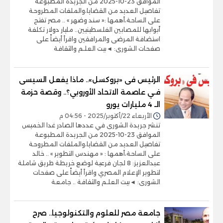
الموافق 23-10-2025 من الجريدة المطبوعة
تفاصيل العديد من القضايا،والملفات المطروحة
على الساحة،أهمها :« سند وضهر » .. مصر تفتح
أبوابها للمصابين الفلسطينيين.. مليار دولار تكلفة
استضافة المرضى والمرافقين واقرأ أيضاً على
صفحات الشورى: ◄بيت العلـم والثقافة
الرئيس فى «بروكسل».. ماذا يفعل السيسى
فـي عاصمة الاتحاد الأوروبي؟.. وقصة حزمة
الـ 4 مليارات يورو
الأربعاء 22/أكتوبر/2025 - 04:56 م
تنشر جريدة الشورى في عددها الصادر غدا الخميس
الموافق 23-10-2025 من الجريدة المطبوعة
تفاصيل العديد من القضايا،والملفات المطروحة
على الساحة،أهمها : « مهندس التطوير » .. خالد
عبدالعزيز: 8 لجان فرعية لوضع خريطة طريق شاملة
لتطوير الإعلام المصري واقرأ أيضاً على صفحات
الشورى: ◄بيت العلـم والثقافة .. جامعة
جامعة مصر للعلوم والتكنولوجيا.. صرح