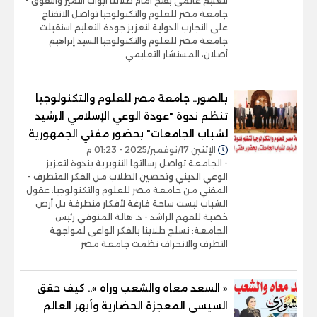
لتعليم عالمى يفتح أمام طلابنا أبواب التميز والتفوق -
جامعة مصر للعلوم والتكنولوجيا تواصل الانفتاح
على التجارب الدولية لتعزيز جودة التعليم استقبلت
جامعة مصر للعلوم والتكنولوجيا السيد إبراهيم
أصلان، المستشار التعليمي
بالصور.. جامعة مصر للعلوم والتكنولوجيا
تنظم ندوة "عودة الوعي الإسلامي الرشيد
لشباب الجامعات" بحضور مفتي الجمهورية
الإثنين 17/نوفمبر/2025 - 01:23 م
- الجامعة تواصل رسالتها التنويرية بندوة لتعزيز
الوعي الديني وتحصين الطلاب من الفكر المتطرف -
المفتي من جامعة مصر للعلوم والتكنولوجيا: عقول
الشباب ليست ساحة فارغة لأفكار متطرفة بل أرض
خصبة للفهم الراشد - د. هالة المنوفي رئيس
الجامعة: نسلح طلابنا بالفكر الواعى لمواجهة
التطرف والانحراف نظمت جامعة مصر
« السعد معاه والشعب وراه ».. كيف حقق
السيسى المعجزة الحضارية وأبهر العالم