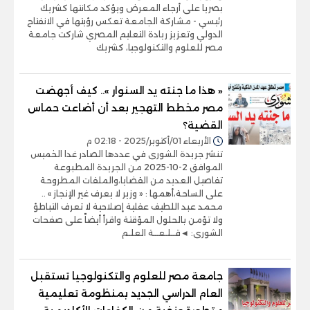
بصريا على أرجاء المعرض ويؤكد مكانتها كشريك
رئيسي - مشاركة الجامعة تعكس رؤيتها في الانفتاح
الدولي وتعزيز ريادة التعليم المصري شاركت جامعة
مصر للعلوم والتكنولوجيا، كشريك
« هذا ما جنته يد السنوار ».. كيف أجهضت
مصر مخطط التهجير بعد أن أضاعت حماس
القضية؟
الأربعاء 01/أكتوبر/2025 - 02:18 م
تنشر جريدة الشورى في عددها الصادر غدا الخميس
الموافق 2-10-2025 من الجريدة المطبوعة
تفاصيل العديد من القضايا،والملفات المطروحة
على الساحة،أهمها : « وزير لا يعرف غير الإنجاز » ..
محمد عبد اللطيف عقلية إصلاحية لا تعرف التباطؤ
ولا تؤمن بالحلول المؤقتة واقرأ أيضاً على صفحات
الشورى: ◄قــلـعــة العلـم
جامعة مصر للعلوم والتكنولوجيا تستقبل
العام الدراسي الجديد بمنظومة تعليمية