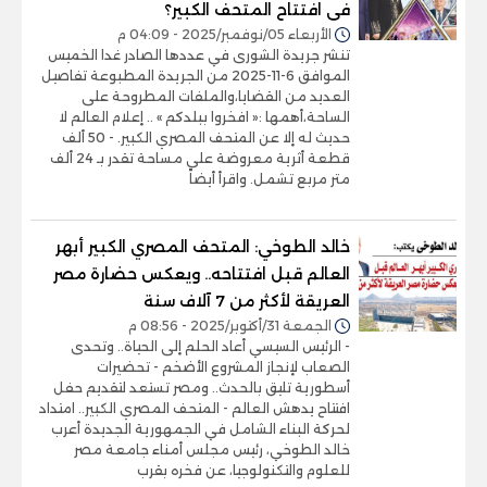
فى افتتاح المتحف الكبير؟
الأربعاء 05/نوفمبر/2025 - 04:09 م
تنشر جريدة الشورى في عددها الصادر غدا الخميس
الموافق 6-11-2025 من الجريدة المطبوعة تفاصيل
العديد من القضايا،والملفات المطروحة على
الساحة،أهمها :« افخروا ببلدكم » .. إعلام العالم لا
حديث له إلا عن المتحف المصري الكبير. - 50 ألف
قطعة أثرية معروضة على مساحة تقدر بـ 24 ألف
متر مربع تشمل. واقرأ أيضاً
خالد الطوخي: المتحف المصري الكبير أبهر
العالم قبل افتتاحه.. ويعكس حضارة مصر
العريقة لأكثر من 7 آلاف سنة
الجمعة 31/أكتوبر/2025 - 08:56 م
- الرئيس السيسي أعاد الحلم إلى الحياة.. وتحدى
الصعاب لإنجاز المشروع الأضخم - تحضيرات
أسطورية تليق بالحدث.. ومصر تستعد لتقديم حفل
افتتاح يدهش العالم - المتحف المصري الكبير.. امتداد
لحركة البناء الشامل في الجمهورية الجديدة أعرب
خالد الطوخي، رئيس مجلس أمناء جامعة مصر
للعلوم والتكنولوجيا، عن فخره بقرب