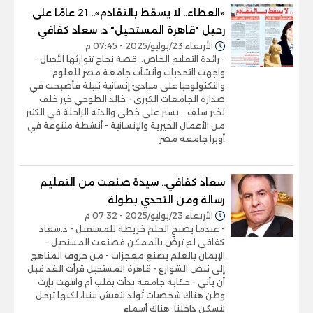
«العطاء.. لا يسقط بالتقادم».. 21 عامًا على
رحيل "قاهرة المستحيل" د. سعاد كفافي
الأربعاء 23/يوليو/2025 - 07:45 م
- رائدة التعليم الخاص.. قصة نجاح تتوارثها الأجيال -
واجهت التحديات وأنشأت جامعة مصر للعلوم
والتكنولوجيا على مبادئ إنسانية نبيلة فأصبحت في
صدارة الجامعات الكبرى - خالد الطوخي خير خلف
لخير سلف .. يسير على خطى والدته الراحلة في الكثير
من الأعمال الخيرية والإنسانية - أنشطة متنوعة في
أوبرا جامعة مصر
سعاد كفافي.. سيدة صنعت من التعليم
رسالة ومن التحدي بطولة
الأربعاء 23/يوليو/2025 - 07:32 م
- عندما يصبح الحلم خريطة للمستقبل - د.سعاد
كفافي لم ترضَ بالممكن فصنعت المستحيل -
الإيمان بالعلم يصنع معجزات - من حروف المناهج
إلى نبض الشوارع - قاهرة المستحيل قرأت الغد قبل
أن يأتي - حكاية جامعة بدأت بقلب أم وانتهت بإرث
وطن هناك شخصيات تُولد لتعيش بيننا، لكنها ترحل
لتسكن داخلنا. هناك أسماء