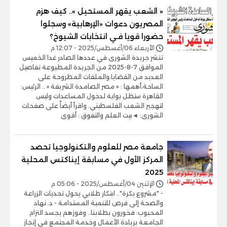
« الشعب يقهر المستحيل ».. كيف هزم
المصريون دعوات «الإرهابية» وسجلوا
حضورا قويا فـي انتخابات الشيوخ؟
الأربعاء 06/أغسطس/2025 - 12:07 م
تنشر جريدة الشورى في عددها الصادر غدا الخميس
الموافق 7-8-2025 من الجريدة المطبوعة تفاصيل
العديد من القضايا،والملفات المطروحة على
الساحة،أهمها : « مصر الصامدة الشريفة » .. الرئيس:
القاهرة ستظل بوابة لدخول المساعدات وليس
لتهجير الشعب الفلسطيني. واقرأ أيضاً على صفحات
الشورى: ◄بيت العلم والتفوق : أقوى
جامعة مصر للعلوم والتكنولوجيا تحصد
المركز الأول في مسابقة إيناكتس المحلية
2025
الإثنين 04/أغسطس/2025 - 05:06 م
- "مشروع بكرة".. ابتكار طلابي يحول تحديات الزراعة
والصحة إلى فرص للتنمية المستدامة - د. نهاد
المحبوب: فخورون بطلابنا.. وفوزهم يجسد التزام
الجامعة بريادة الأعمال وخدمة المجتمع في إنجاز