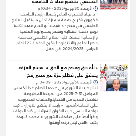
الطبيعي بحضور قيادات الجامعة
الأربعاء 30/يوليو/2025 - 10:34 م
- د. نهاد المحبوب القائم بأعمال رئيس الجامعة:
فخورون بتخريج دفعة متميزة تمثل مستقبل العلاج
الطبيعي في مصر - د. شيماء أبو العزم عميد الكلية:
نودع دفعة استثنائية ونفتخر بمسيرتهم العلمية
والإنسانية احتفلت كلية العلاج الطبيعي بجامعة
مصر للعلوم والتكنولوجيا بتخرج الدفعة 22 للعام
الدراسي 2024/2025، في حفل
«الله حق ومصر مع الحق ».. «جسر العزة»..
يتدفق على قطاع غزة عبر معبر رفح
الأربعاء 30/يوليو/2025 - 04:09 م
تنشر جريدة الشورى في عددها الصادر غدا الخميس
الموافق 31-7-2025 من الجريدة المطبوعة
تفاصيل العديد من القضايا،والملفات المطروحة
على الساحة،أهمها : « رئيس لا يخضع للابتزاز» .. كيف
يواجه السيسى حرب الاخوان الإسرائيليين ضد الدولة ؟
واقرأ أيضاً على صفحات الشورى: ◄محمد فــودة
يكتب: «الفن ليس ترند» أوقفوا