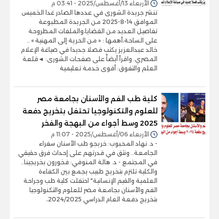
الأربعاء 13/أغسطس/2025 - 03:41 م
تنشر جريدة الشورى في عددها الصادر غدا الخميس
الموافق 14-8-2025 من الجريدة المطبوعة
تفاصيل العديد من القضايا،والملفات المطروحة
على الساحة،أهمها : « من الحرية إلى المهنية » ..
خالد عبدالعزيز يكتب فصلا جديدا في صياغة الإعلام
المصري. واقرأ أيضاً على صفحات الشورى: ◄قلعة
العلم والتفوق: أقوى خدمة تعليمية
كلية طب الفم والأسنان بجامعة مصر
للعلوم والتكنولوجيا تحتفل بتخريج دفعة
2025 وسط أجواء من البهجة والفخر
الأربعاء 06/أغسطس/2025 - 11:07 م
- د. نهاد المحبوب: خريجو طب الأسنان سفراء
الجامعة.. ونثق في قدرتهم على إحداث فرق حقيقي
في المجتمع - د. هالة المنوفي: فخورون بخريجينا..
والكلية تلتزم بتخريج طبيب يجمع بين الكفاءة
العلمية والقيم الإنسانية" احتفلت كلية طب وجراحة
الفم والأسنان بجامعة مصر للعلوم والتكنولوجيا
بتخريج دفعة العام الدراسي 2024/2025،