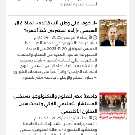
لخدمة التنمية البشرية
«لا خوف على وطن أنت قائده».. لماذا قال
السيسي «إرادة المصريين خط أحمر»؟
الأربعاء 19/نوفمبر/2025 - 03:34 م
تنشر جريدة "الشورى" في عددها الصادر غدا
الخميس الموافق 20-11-2025 من الجريدة
المطبوعة تفاصيل العديد من القضايا،والملفات
المطروحة على الساحة،أهمها :« رئيس يستجيب
لإرادة شعبه » .. كيف أعاد الرئيس السيسي الروح
لانتخابات البرلمان؟ واقرأ أيضاً على صفحات الشورى:
◄منارة الـعلم والإبداع .. جامعة مصر للعلوم
جامعة مصر للعلوم والتكنولوجيا تستقبل
المستشار التعليمي التركي وتبحث سبل
التعاون الأكاديمي
الأربعاء 19/نوفمبر/2025 - 02:37 م
- السيد إبراهيم أصلان يشيد بإمكانات الجامعة
ومنشآتها المتطورة - د. هالة المنوفي: نسعى