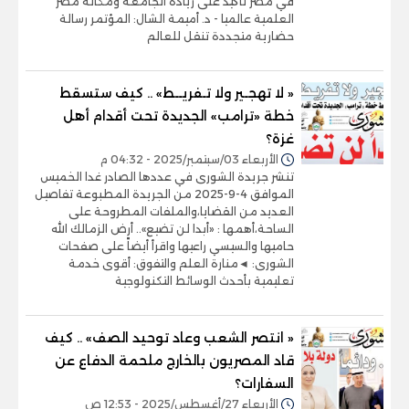
في مصر تأكيد على ريادة الجامعة ومكانة مصر
العلمية عالميا - د. أميمة الشال: المؤتمر رسالة
حضارية متجددة تنقل للعالم
« لا تهجـير ولا تـفريــط» .. كيف ستسقط
خطة «ترامب» الجديدة تحت أقدام أهل
غزة؟
الأربعاء 03/سبتمبر/2025 - 04:32 م
تنشر جريدة الشورى في عددها الصادر غدا الخميس
الموافق 4-9-2025 من الجريدة المطبوعة تفاصيل
العديد من القضايا،والملفات المطروحة على
الساحة،أهمها : «أبدا لن تضيع».. أرض الزمالك الله
حاميها والسيسي راعيها واقرأ أيضاً على صفحات
الشورى: ◄منارة العلم والتفوق: أقوى خدمة
تعليمية بأحدث الوسائط التكنولوجية
« انتصر الشعب وعاد توحيد الصف» .. كيف
قاد المصريون بالخارج ملحمة الدفاع عن
السفارات؟
الأربعاء 27/أغسطس/2025 - 12:53 ص