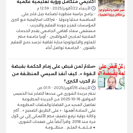
أكاديمي متكامل ورؤية تعليمية عالمية
الأربعاء 22/أكتوبر/2025 - 12:59 م
- برامج دراسية متطورة لصناعة جيل قادر على
المنافسة محليا ودوليا. - شراكات استراتيجية مع كبرى
المؤسسات لتعزيز جودة التعليم والتدريب. -
مستشفى سعاد كفافي الجامعي يقدم الخدمات
العلاجية لملايين المواطنين. - أوبرا جامعة مصر
للعلوم والتكنولوجيا منارة ثقافية تجسد دمج التعليم
بالفنون. - الجامعة تواصل أداء
«سلامٌ لمن قبض على زمام الحكمة بقبضة
الـقوة ».. كيف أنقذ السيسي المنطـقة من
نار الحرب الكبرى؟
الأربعاء 15/أكتوبر/2025 - 01:11 ص
تنشر جريدة الشورى في عددها الصادر غدا الخميس
الموافق 16-10-2025 من الجريدة المطبوعة
تفاصيل العديد من القضايا،والملفات المطروحة
على الساحة،أهمها : « على الطريق الصحيح » .. أكبر
وكالة دولية ترفع تصنيف مصر الأئتمانى إلى بي لأول
مرة منذ 2018. واقرأ أيضاً على صفحات الشورى:
◄قــلـعــة العلـم .. منظـــومة