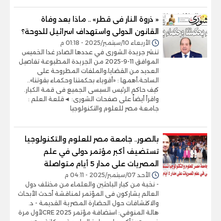
« ذروة النار فى قطر» .. ماذا بعد وفاة
القانون الدولى واستهداف اسرائيل للدوحة؟
الأربعاء 10/سبتمبر/2025 - 01:18 م
تنشر جريدة الشورى في عددها الصادر غدا الخميس
الموافق 11-9-2025 من الجريدة المطبوعة تفاصيل
العديد من القضايا،والملفات المطروحة على
الساحة،أهمها : «أقوياء بحكمتنا وحكماء بقوتنا»..
كيف حاكم الرئيس السيسى الجميع فى قمة الكبار.
واقرأ أيضاً على صفحات الشورى: ◄قلعة العلم :
جامعة مصر للعلوم والتكنولوجيا
بالصور.. جامعة مصر للعلوم والتكنولوجيا
تستضيف أكبر مؤتمر دولى في علم
المصريات على مدار 5 أيام متواصلة
الأحد 07/سبتمبر/2025 - 04:11 م
- نخبة من كبار الباحثين والعلماء من مختلف دول
العالم يشاركون فى المؤتمر لمناقشة أحدث الأبحاث
والاكتشافات حول الحضارة المصرية القديمة - د.
هالة المنوفي: استضافة مؤتمر CRE 2025لأول مرة