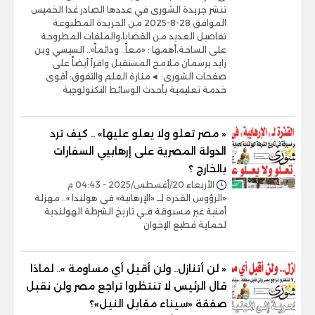
تنشر جريدة الشورى في عددها الصادر غدا الخميس
الموافق 28-8-2025 من الجريدة المطبوعة
تفاصيل العديد من القضايا،والملفات المطروحة
على الساحة،أهمها : «معاً.. ودائماً».. السيسي وبن
زايد يرسمان ملامح المستقبل واقرأ أيضاً على
صفحات الشورى: ◄منارة العلم والتفوق: أقوى
خدمة تعليمية بأحدث الوسائط التكنولوجية
« مصر تعلو ولا يعلو عليها» .. كيف ترد
الدولة المصرية على إرهابيي السفارات
بالخارج ؟
الأربعاء 20/أغسطس/2025 - 04:43 م
«الرؤوس القذرة لــ «الإرهابية» فى هولندا ».. مهزلة
أمنية غير مسبوقة فـي تاريخ الشرطة الهولندية
لحماية قطيع الإخوان
« لن أتنازل.. ولن أقبل أي مساومة ».. لماذا
قال الرئيس لا تنتظروا تراجع مصر ولن نقبل
صفقة «سيناء مقابل النيل»؟