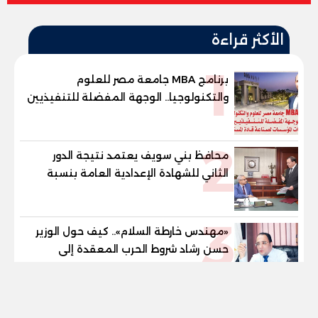
الأكثر قراءة
1
برنامج MBA جامعة مصر للعلوم
والتكنولوجيا.. الوجهة المفضلة للتنفيذيين
وقيادات المؤسسات لصناعة قادة
المستقبل
2
محافظ بني سويف يعتمد نتيجة الدور
الثاني للشهادة الإعدادية العامة بنسبة
79.9% نظامي ...و69.55% منازل.. و70.56%
للمهنية .. و100% للصُم وضعاف السمع
3
والنور للمكفوفين
«مهندس خارطة السلام».. كيف حول الوزير
حسن رشاد شروط الحرب المعقدة إلى
"خارطة طريق" للانسحاب والإعمار؟
tel
«صوت التربية والتشريع».. صبورة السيد..