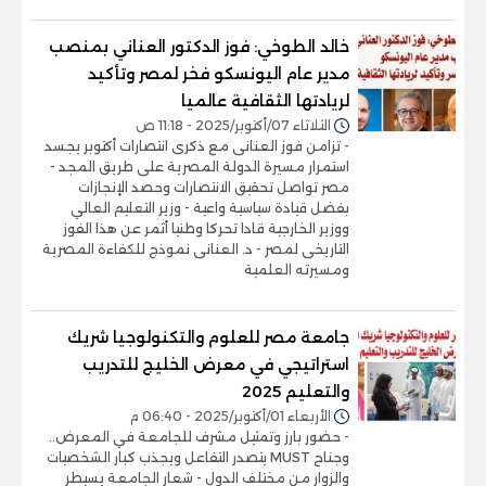
خالد الطوخي: فوز الدكتور العناني بمنصب
مدير عام اليونسكو فخر لمصر وتأكيد
لريادتها الثقافية عالميا
الثلاثاء 07/أكتوبر/2025 - 11:18 ص
- تزامن فوز العنانى مع ذكرى انتصارات أكتوبر يجسد
استمرار مسيرة الدولة المصرية على طريق المجد -
مصر تواصل تحقيق الانتصارات وحصد الإنجازات
بفضل قيادة سياسية واعية - وزير التعليم العالي
ووزير الخارجية قادا تحركا وطنيا أثمر عن هذا الفوز
التاريخى لمصر - د. العنانى نموذج للكفاءة المصرية
ومسيرته العلمية
جامعة مصر للعلوم والتكنولوجيا شريك
استراتيجي في معرض الخليج للتدريب
والتعليم 2025
الأربعاء 01/أكتوبر/2025 - 06:40 م
- حضور بارز وتمثيل مشرف للجامعة في المعرض..
وجناح MUST يتصدر التفاعل ويجذب كبار الشخصيات
والزوار من مختلف الدول - شعار الجامعة يسيطر