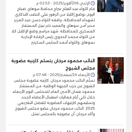
الإثنين 06/أكتوبر/2025 - 02:53 م
قام اللواء عبد الفتاح سراج محافظ سوهاج، صباح
اليوم، بوضع إكليلا من الزهور علي النصب التذكاري
لشهداء المحافظة، يرافقه اللواء حسن عبد العزيز
مدير أمن سوهاج، والعميد نادر نبيل المستشار
العسكري للمحافظة. شهد مراسم وضع الإكليل كلا
من اللواء محمد الدجوي رئيس الرقابة الإدارية
بسوهاج، واللواء أحمد السايس السكرتير
النائب محمود مرجان يتسلم كارنيه عضوية
مجلس الشيوخ
الأربعاء 24/سبتمبر/2025 - 07:48 م
تسلّم النائب محمود مرجان، كارنيه عضوية مجلس
الشيوخ عن حزب الجبهة الوطنية، من المستشار
محمود عتمان الأمين العام للمجلس، اليوم الأربعاء،
خلال ثاني أيام فعاليات استقبال الأعضاء الجدد،
وتسليمهم كارنيهات العضوية للفصل التشريعي
2025. النائب محمود مرجان عضو مجلس الشيوخ
وأكد مرجان، أن عضويته بالمجلس تمثل