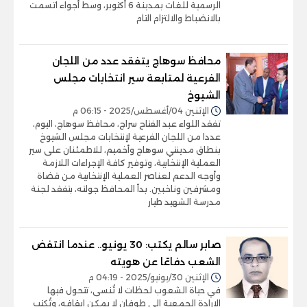
الرسمية للغات بمدينة 6 أكتوبر، وسط أجواء اتسمت
بالانضباط والالتزام التام
محافظ سوهاج يتفقد عدد من اللجان
الفرعية لمتابعة سير انتخابات مجلس
الشيوخ
الإثنين 04/أغسطس/2025 - 06:15 م
تفقد اللواء عبد الفتاح سراج، محافظ سوهاج، اليوم،
عددا من اللجان الفرعية لإنتخابات مجلس الشيوخ
بنطاق مدينتي سوهاج وأخميم، للاطمئنان على سير
العملية الإنتخابية، وتوفير كافة الإجراءات اللازمة
وأوجه الدعم لعناصر العملية الإنتخابية من قضاة
ومشرفين وناخبين. بدأ المحافظ جولته، بتفقد لجنة
مدرسة الشهيد طيار
صابر سالم يكتب: 30 يونيو.. عندما انتفض
الشعب دفاعًا عن هويته
الإثنين 30/يونيو/2025 - 04:19 م
في حياة الشعوب لحظات لا تُنسى، تتحول فيها
الإرادة الجمعية إلى طوفان لا يمكن إيقافه، وتُكتب