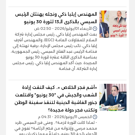
المهندس إيليا ذكي ونجله يهنئان الرئيس
السيسي بالذكرى الـ13 لثورة 30 يونيو
الأربعاء 01/يوليو/2026 - 02:50 ص
بعث المهندس إيليا ذكي، رئيس مجلس إدارة شركة
السلام للمقاولات العامة (EGC)، والمهندس أشرف
إيليا ذكي، نائب رئيس مجلس الإدارة، برقية تهنئة إلى
فخامة الرئيس عبد الفتاح السيسي، رئيس الجمهورية،
بمناسبة الذكرى الثالثة عشرة لثورة 30 يونيو
المجيدة. حيث أكد المهندس إيليا ذكي، رئيس مجلس
إدارة الشركة، أن فخامة
«أشم فجر الخلاص ».. كيف التقت إرادة
الشعب والجيش في "30 يونيو" واقتلعت
جذور الفاشية الدينية لتنقذ سفينة الوطن
وتكتب فجر دولة مجيدة؟
الخميس 11/يونيو/2026 - 04:31 م
- لماذا كانت الثورة لازمة؟.. ومتى قرر السيسي طرد
محمد مرسي وإخوانه من قصر الرئاسة؟ تفوح في
الأجواء رائحة 30 يونيو، حاملةً معها ذكريات يومٍ