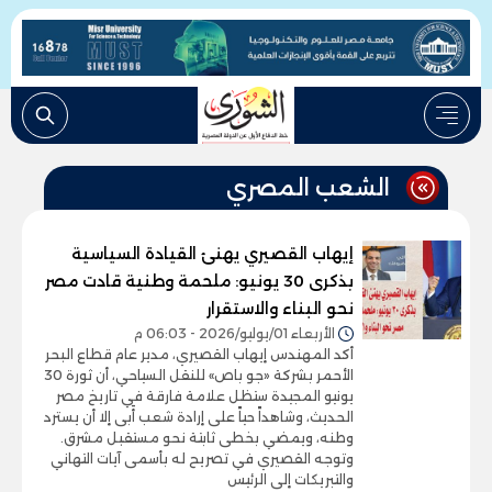
الشعب المصري
إيهاب القصيري يهنئ القيادة السياسية
بذكرى 30 يونيو: ملحمة وطنية قادت مصر
نحو البناء والاستقرار
الأربعاء 01/يوليو/2026 - 06:03 م
أكد المهندس إيهاب القصيري، مدير عام قطاع البحر
الأحمر بشركة «جو باص» للنقل السياحي، أن ثورة 30
يونيو المجيدة ستظل علامة فارقة في تاريخ مصر
الحديث، وشاهداً حياً على إرادة شعب أَبى إلا أن يسترد
وطنه، ويمضي بخطى ثابتة نحو مستقبل مشرق.
وتوجه القصيري في تصريح له بأسمى آيات التهاني
والتبريكات إلى الرئيس