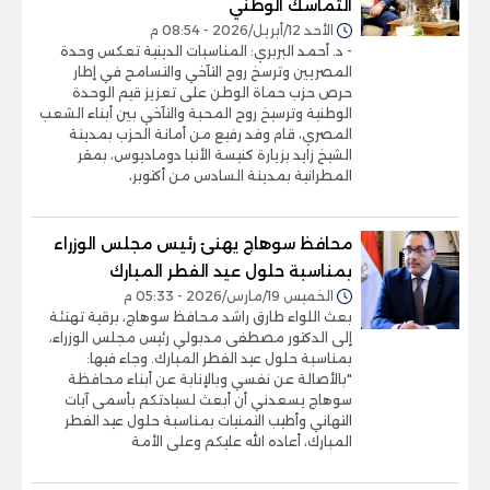
التماسك الوطني
الأحد 12/أبريل/2026 - 08:54 م
- د. أحمد البربري: المناسبات الدينية تعكس وحدة
المصريين وترسخ روح التآخي والتسامح في إطار
حرص حزب حماة الوطن على تعزيز قيم الوحدة
الوطنية وترسيخ روح المحبة والتآخي بين أبناء الشعب
المصري، قام وفد رفيع من أمانة الحزب بمدينة
الشيخ زايد بزيارة كنيسة الأنبا دوماديوس، بمقر
المطرانية بمدينة السادس من أكتوبر،
محافظ سوهاج يهنئ رئيس مجلس الوزراء
بمناسبة حلول عيد الفطر المبارك
الخميس 19/مارس/2026 - 05:33 م
بعث اللواء طارق راشد محافظ سوهاج، برقية تهنئة
إلى الدكتور مصطفى مدبولي رئيس مجلس الوزراء،
بمناسبة حلول عيد الفطر المبارك. وجاء فيها:
"بالأصالة عن نفسي وبالإنابة عن أبناء محافظة
سوهاج يسعدني أن أبعث لسيادتكم بأسمى آيات
التهاني وأطيب التمنيات بمناسبة حلول عيد الفطر
المبارك، أعاده الله عليكم وعلى الأمة