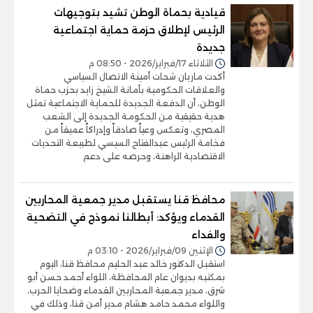
قيادية بحماة الوطن تشيد بتوجيهات
الرئيس لإطلاق حزمة حماية اجتماعية
جديدة
الثلاثاء 17/فبراير/2026 - 08:50 م
أكدت ماريان شحات أمينة الاتصال السياسي
والعلاقات الحكومية بأمانة الشيخ زايد بحزب حماة
الوطن، أن الدفعة الجديدة للحماية الاجتماعية تمثل
هدية حقيقية من الحكومة الجديدة إلى الشعب
المصري، وتعكس وعياً صادقاً وإدراكاً عميقاً من
فخامة الرئيس عبدالفتاح السيسي لطبيعة التحديات
الاقتصادية الراهنة، وحرصه على دعم
محافظ قنا يستقبل مدير جمعية المحاربين
القدماء ويؤكد: أبطالنا نموذج في التضحية
والفداء
الإثنين 09/فبراير/2026 - 03:10 م
استقبل الدكتور خالد عبد الحليم محافظ قنا، اليوم
بمكتبه بديوان عام المحافظة، اللواء أحمد حسن أبو
شرق، مدير جمعية المحاربين القدماء وضحايا الحرب،
واللواء محمد حامد هشام مدير أمن قنا، وذلك في