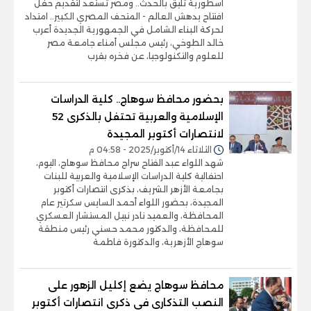
أسطورية تليق بالحدث.. ومصر تستعد لتقديم حفل
افتتاح يدهش العالم - المتحف المصري الكبير.. امتداد
لحركة البناء الشامل في الجمهورية الجديدة أعرب
خالد الطوخي، رئيس مجلس أمناء جامعة مصر
للعلوم والتكنولوجيا، عن فخره بقرب
بحضور محافظ سوهاج.. كلية الدراسات
الإسلامية والعربية تحتفل بالذكرى 52
لانتصارات أكتوبر المجيدة
الثلاثاء 14/أكتوبر/2025 - 04:58 م
شهد اللواء عبد الفتاح سراج محافظ سوهاج، اليوم،
احتفالية كلية الدراسات الإسلامية والعربية للبنات
بجامعة الأزهر الشريف، بذكرى انتصارات أكتوبر
المجيدة، بحضور اللواء أحمد السايس سكرتير عام
المحافظة، والعميد نادر نبيل المستشار العسكري
للمحافظة، والدكتور محمد حسني رئيس منطقة
سوهاج الأزهرية، والدكتورة فاطمة
محافظ سوهاج يضع إكليل الزهور على
النصب التذكارى فى ذكرى انتصارات أكتوبر