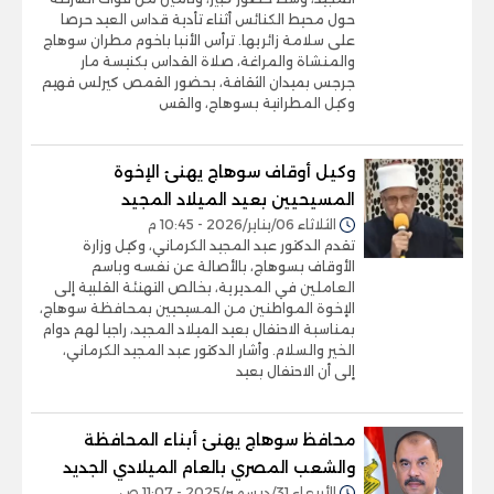
حول محيط الكنائس أثناء تأدية قداس العيد حرصا
على سلامة زائريها. ترأس الأنبا باخوم مطران سوهاج
والمنشاة والمراغة، صلاة القداس بكنيسة مار
جرجس بميدان الثقافة، بحضور القمص كيرلس فهيم
وكيل المطرانية بسوهاج، والقس
وكيل أوقاف سوهاج يهنئ الإخوة
المسيحيين بعيد الميلاد المجيد
الثلاثاء 06/يناير/2026 - 10:45 م
تقدم الدكتور عبد المجيد الكرماني، وكيل وزارة
الأوقاف بسوهاج، بالأصالة عن نفسه وباسم
العاملين في المديرية، بخالص التهنئة القلبية إلى
الإخوة المواطنين من المسيحيين بمحافظة سوهاج،
بمناسبة الاحتفال بعيد الميلاد المجيد، راجيا لهم دوام
الخير والسلام. وأشار الدكتور عبد المجيد الكرماني،
إلى أن الاحتفال بعيد
محافظ سوهاج يهنئ أبناء المحافظة
والشعب المصري بالعام الميلادي الجديد
الأربعاء 31/ديسمبر/2025 - 11:07 ص