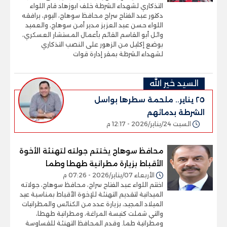
التذكاري لشهداء الشرطة خلف ابوزهاد قام اللواء
دكتور عبد الفتاح سراج محافظ سوهاج، اليوم، يرافقه
اللواء حسن عبد العزيز مدير أمن سوهاج، والعميد
وائل أبو القاسم القائم بأعمال المستشار العسكري،
بوضع إكليل من الزهور على النصب التذكاري
لشهداء الشرطة بمقر إدارة قوات
السيد خير الله
٢٥ يناير.. ملحمة سطرها بواسل
الشرطة بدمائهم
السبت 24/يناير/2026 - 12:17 م
محافظ سوهاج يختتم جولته لتهنئة الأخوة
الأقباط بزيارة مطرانية طهطا وطما
الأربعاء 07/يناير/2026 - 07:26 م
اختتم اللواء عبد الفتاح سراج، محافظ سوهاج، جولاته
الميدانية لتقديم التهنئة للإخوة الأقباط بمناسبة عيد
الميلاد المجيد، بزيارة عدد من الكنائس والمطرانيات
والتي شملت كنيسة المراغة، ومطرانية طهطا،
ومطرانية طما. وقدم المحافظ التهنئة للقساوسة