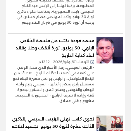
لإدارة الفنادق، عبر صفحات صحيفة الشورى
المطبوعة، برقية تهنئة إلى الرئيس عبد الفتاح
السيسي، رئيس الجمهورية، بمناسبة حلول ذكرى
ثورة 30 يونيو. وأكد المهندس عصام حسنين في
برقيته أن ثورة 30 يونيو هي شريان البناء وجسر
محمد فودة يكتب عن ملحمة الخلاص
الإلهي: 30 يونيو.. ثورة أنقذت وطنا وقائد
أعاد كتابة التاريخ
الأربعاء 01/يوليو/2026 - 12:12 م
- الرئيس السيسي.. رجل الأقدار الذي حمل الوطن
على كتفيه في أصعب لحظات التاريخ - ١٣ عامًا من
الإنجاز المتواصل.. والرئيس يواصل مسيرة البناء نحو
مستقبل يليق بمصر وأبنائها - السيسي زعيم واجه
الإرهاب والفوضى وصنع الأمن والاستقرار ببصيرة
ثابتة وإرادة لا تعرف التراجع - الجمهورية الجديدة..
مشروع وطني عملاق
نجوى كامل تهنئ الرئيس السيسي بالذكرى
الثالثة عشرة لثورة 30 يونيو: تجسيد لتلاحم