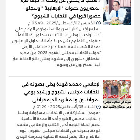
« شعب لا يتخلى عن وطنه ».. كيف هزم
المصريون دعوات "الإرهابية " وسجلوا
حضورا قويا في انتخابات الشيوخ؟
الخميس 07/أغسطس/2025 - 03:49 م
- ما سر إقبال كبار السن والنساء وذوي الهمم على
أداء الواجب الوطني؟ - الشباب يسجلون إقبالاً لافتًا
ويقولون كلمتهم بكل حرية وأمانة - حاول الإرهابيون
دعوة الشعب للمقاطعة والرد جاء على الأرض
تحولت انتخابات مجلس الشيوخ 2025 من مجرد
استحقاق دستوري إلى مشهد وطني بالغ الدلالة، عبّر
فيه المصريون عن وعيهم
الإعلامي محمد فودة يدلي بصوته في
انتخابات مجلس الشيوخ ويشيد بوعي
المواطنين والمشهد الديمقراطى
الثلاثاء 05/أغسطس/2025 - 01:29 م
- فودة: المشاركة فى الانتخابات مسؤولية وطنية..
وانتخابات مجلس الشيوخ أحد الأعمدة الأساسية
لدعم الحياة النيابية أدلى الكاتب والإعلامي محمد
فودة، بصوته في انتخابات مجلس الشيوخ، اليوم
الثلاثاء، وذلك بمقر لجنته الانتخابية بمدرسة الهدى