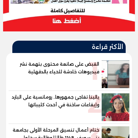
الأكثر قراءة
1
القبض على صانعة محتوى بتهمة نشر
فيديوهات خادشة للحياء بالدقهلية
2
يالينا تفاجئ جمهورها.. رومانسية على البارد
وإيقاعات ساخنة في أحدث كليباتها
3
ختام أعمال تنسيق المرحلة الأولى بجامعة
بني سويف.. 1148 طالبًا وطالبة سجلوا