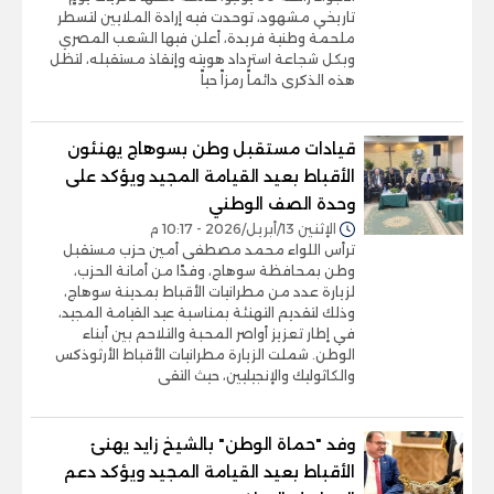
تاريخي مشهود، توحدت فيه إرادة الملايين لتسطر
ملحمة وطنية فريدة، أعلن فيها الشعب المصري
وبكل شجاعة استرداد هويته وإنقاذ مستقبله، لتظل
هذه الذكرى دائماً رمزاً حياً
قيادات مستقبل وطن بسوهاج يهنئون
الأقباط بعيد القيامة المجيد ويؤكد على
وحدة الصف الوطني
الإثنين 13/أبريل/2026 - 10:17 م
ترأس اللواء محمد مصطفى أمين حزب مستقبل
وطن بمحافظة سوهاج، وفدًا من أمانة الحزب،
لزيارة عدد من مطرانيات الأقباط بمدينة سوهاج،
وذلك لتقديم التهنئة بمناسبة عيد القيامة المجيد،
في إطار تعزيز أواصر المحبة والتلاحم بين أبناء
الوطن. شملت الزيارة مطرانيات الأقباط الأرثوذكس
والكاثوليك والإنجيليين، حيث التقى
وفد "حماة الوطن" بالشيخ زايد يهنئ
الأقباط بعيد القيامة المجيد ويؤكد دعم