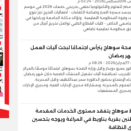
- 02:24 م
- جامعة مصر للعلوم والتكنولوجيا تحتفي بخريجي دفعات 2026 في موسم
جسد مسيرة التميز وصناعة الكفاءات - احتفاليات التخرج تبرز تنوع
وقوة المنظومة التعليمية.. وتؤكد مكانة الجامعة وريادتها في
لجامعي الخاص - كليات القطاع الطبي تواصل تخريج أجيال من
وفق منظومة تعليمية تضاهي
حة سوهاج يترأس اجتماعًا لبحث آليات العمل
هر رمضان
08 م
تور عمرو دويدار وكيل وزارة الصحة بسوهاج، اجتماعًا موسعًا بالمركز
للتدريب، لمناقشة آليات تشغيل المنشآت الصحية خلال شهر رمضان
جاء الإجتماع بحضور الدكتورة سمر عبداللطيف وكيل المديرية،
عموم بالمديرية، وبمشاركة مديري الإدارات الفنية، ومديري الإدارات
ومديري المستشفيات
سوهاج يتفقد مستوى الخدمات المقدمة
نين بقرية بناويط في المراغة ويوجه بتحسين
النظافة