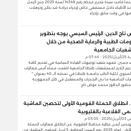
البداية عندما قامت سيدة بتحرير محضر رقم 14349 لسنة 2025 جنح الرمل
حد الأطباء داخل مستشفى خاص لإجراء جراحة شد بطن وترهلات
مها فى وقت سابق بإجراء
 تاج الدين: الرئيس السيسي يوجه بتطوير
مات الطبية والرعاية الصحية من خلال
فيات الجامعية
 07:44 م
 حسين: نتعهد بتنفيذ توجيهات القيادة السياسية في تقديم كافة
دعم اللازم لمستشفيات طنطا الجامعية اختتمت مساء أمس فعاليات
المؤتمر السنوي لكلية الطب جامعـة طنطـا في نسخته الــ 40 بعنوان ''
ات الجامعية ما بين التحديات والمستقبل في ظل الجمهورية
بحضور الدكتور محمد عوض تاج
 انطلاق الحملة القومية الأولى لتحصين الماشية
ى القلاعية بالقليوبية
- 03:05 م
هندس أيمن عطية محافظ القليوبية، عن انطلاق فعاليات الحملة
القومية الأولى لعام 2025، يوم السبت الموافق 5 ابريل لتحصين الماشية، من