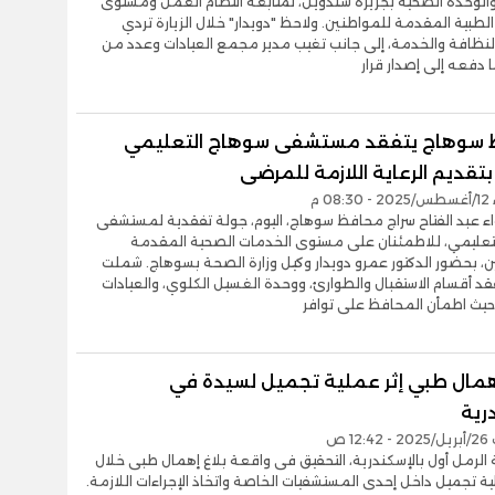
والوحدة الصحية بجزيرة شندويل، لمتابعة انتظام العمل ومستوى
لطبية المقدمة للمواطنين. ولاحظ "دويدار" خلال الزيارة تردي
نظافة والخدمة، إلى جانب تغيب مدير مجمع العيادات وعدد من
ا دفعه إلى إصدار قرار
سوهاج يتفقد مستشفى سوهاج التعليمي
تقديم الرعاية اللازمة للمرضى
0 م
اء عبد الفتاح سراج محافظ سوهاج، اليوم، جولة تفقدية لمستشفى
تعليمي، للاطمئنان على مستوى الخدمات الصحية المقدمة
، بحضور الدكتور عمرو دويدار وكيل وزارة الصحة بسوهاج. شملت
قد أقسام الاستقبال والطوارئ، ووحدة الغسيل الكلوي، والعيادات
 حيث اطمأن المحافظ على توافر
إهمال طبي إثر عملية تجميل لسيدة في
رية
12 ص
بة الرمل أول بالإسكندرية، التحقيق فى واقعة بلاغ إهمال طبى خلال
ية تجميل داخل إحدى المستشفيات الخاصة واتخاذ الإجراءات اللازمة.