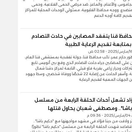
والجاموس، والأغنام، والماعز، ضد مرضي الحمى القلاعية، وحمى
متصدع. ووجه محافظ القليوبية، مسئولي الوحدات المحلية للمراكز
تقديم كافة أوجه الدعم
حافظ قنا يتفقد المصابين في حادث التصادم
متابعة تقديم الرعاية الطبية
تور حازم عمر، نائب محافظ قنا، جولة تفقدية بمستشفى قنا العام،
 على المصابين جراء حادث التصادم الذي وقع بين أتوبيس تابع
ركات وجرار زراعي بقرية فاو قبلي، التابعة لمركز دشنا شمال
المحافظة، وأسفر الحادث عن إصابة 22 شخصًا ووفاة شخصين، وسط جهود
الجهات المعنية لتقديم الرعاية
ؤاد تشعل أحداث الحلقة الرابعة من مسلسل
باشا".. ومصطفى شعبان يحاول قتلها
0 م
ثر ولافت من دينا فؤاد في مشهد مواجهتها مع "حكيم باشا"..
تتصاعد شهدت الحلقة الرابعة من مسلسل "حكيم باشا" تطورًا