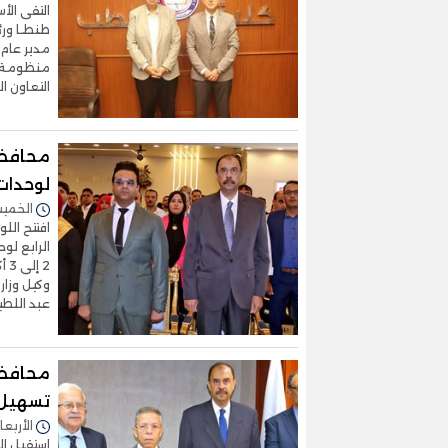
التقى الأ
طنطـا ورئ
مدير عام 
منظومة ا
التعاون 
محافظ 
لوحدات
الخميس 02/أكتوبر/2025 
افتتح الل
الرابع لو
2 
وكيل وزار
عبد اللطي
محافظ 
تسهيل 
الأربعاء 10/سبتمبر/2025 - 
استقبل ال