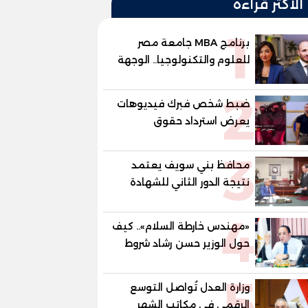
الأكثر قراءة
1
برنامج MBA جامعة مصر
للعلوم والتكنولوجيا.. الوجهة
المفضلة للتنفيذيين وقيادات
2
المؤسسات لصناعة قادة
ضبط شخص فبرك فيديوهات
المستقبل
يعرض استرداد حقوق
المواطنين بالقوة
3
محافظ بني سويف يعتمد
نتيجة الدور الثاني للشهادة
الإعدادية العامة بنسبة
4
79.9% نظامي ...و69.55%
«مهندس خارطة السلام».. كيف
منازل.. و70.56% للمهنية ..
حول الوزير حسن رشاد شروط
و100% للصُم وضعاف السمع
الحرب المعقدة إلى "خارطة
والنور للمكفوفين
5
طريق" للانسحاب والإعمار؟
وزارة العدل تُواصل التوسع
الرقمي في مكاتب الشهر