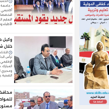
الخميس 06/أغسطس/2026 
أكاديمي ي
التخصصات 
التعليم ا
الأطباء 
وكيل ص
خلال ش
الثلاثاء 17/فبراير/2026 - :26
ترأس الدك
الإقليمي 
المبارك. 
ومديري ال
الصحية، 
محافظ 
للمواط
مستوى 