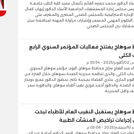
ستاذ الدكتور محمد حنتيره القائم بأعمال عميد كلية الطب جامعـة
يس مجلس إدارة المستشفيات الجامعية الأستاذ الدكتور إيهاب كمال
الإدارة الاستراتيجية بالمجلس الصحى المصرى والمشرف على
لتطوير المهنى المستمر وإختبارات مزاولة المهنة لمناقشة سبل
المشترك بين المجلس الصحى
سوهاج يفتتح فعاليات المؤتمر السنوي الرابع
 الكلى
- 05:54 م
واء عبد الفتاح سراج محافظ سوهاج، اليوم، مؤتمر سوهاج السنوي
حدات الكلى، والذي تنظمه مديرية الصحة بسوهاج، خلال الفترة من
إلى 3 أكتوبر الجاري، بنادي القضاة بمدينة ناصر، بحضور الدكتور عمرو دويدار
ة الصحة، والدكتور أحمد فوزي نقيب أطباء سوهاج، والدكتورة سمر
ف وكيل المديرية،
سوهاج يستقبل النقيب العام للأطباء لبحث
إجراءات تراخيص المنشآت الطبية
05:06 م
لواء عبد الفتاح سراج محافظ سوهاج، اليوم، الدكتور أسامة عبد الحي