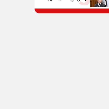
العقاري بافتتاح فرع صهرجت
الصغرى بمركز ومدينه أجا
محافظة الدقهلية