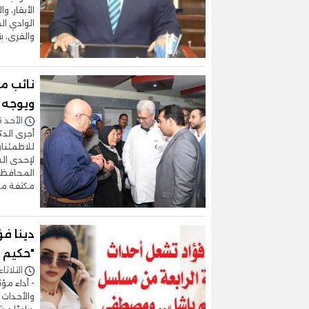
الأبقار، 
الوادي ال
والقرى، ب
نائب م
ويوجه ب
الأحد 16/مارس/2025 - 02:58 ص
أجرى الدك
للاطمئنان
لإحدى الش
مكثفة من 
دينا ف
"حكيم 
الثلاثاء 04/مارس/2025 - 9:36
- أداء مؤ
والأحداث 