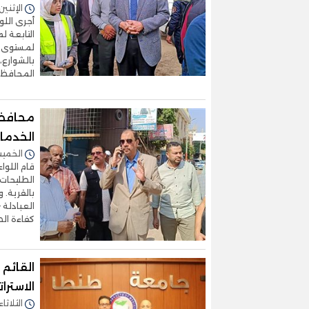
الإثنين 01/ديسمبر/2025 - 6:19
أجرى اللو
التابعة ل
لمستوى ا
بالشوارع،
المحافظ، 
محافظ 
الخدما
الخميس 06/نوفمبر/2025 
قام اللوا
الطليحات 
بالقرية. 
العبادلة 
كفاءة الط
القائم
الاستر
الثلاثاء 14/أكتوبر/2025 - :15