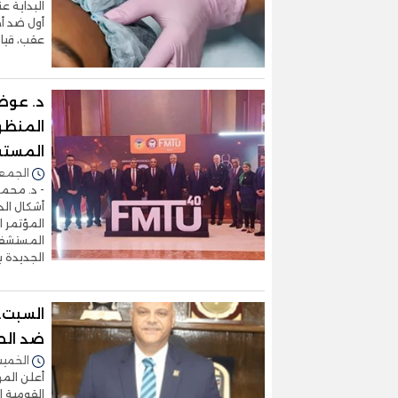
أول ضد أ
عقب، قيا
د. عوض
المنظو
المستش
الجمعة 25/أبريل/2025 -
- د. محمد
أشكال ال
المستشفي
الجديدة 
السبت..
ضد الحم
الخميس 03/أبريل/2025 
أعلن الم