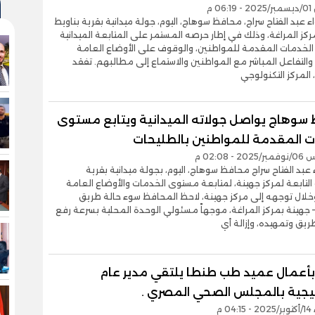
0 م
اء عبد الفتاح سراج، محافظ سوهاج، اليوم، جولة ميدانية بقرية بناويط
مركز المراغة، وذلك في إطار حرصه المستمر على المتابعة الميدانية
لخدمات المقدمة للمواطنين، والوقوف على الأوضاع العامة
 والتفاعل المباشر مع المواطنين والاستماع إلى مطالبهم. تفقد
المركز التكنولوجي
سوهاج يواصل جولاته الميدانية ويتابع مستوى
ت المقدمة للمواطنين بالطليحات
- 02:08 م
ء عبد الفتاح سراج محافظ سوهاج، اليوم، بجولة ميدانية بقرية
التابعة لمركز جهينة، لمتابعة مستوى الخدمات والأوضاع العامة
وخلال توجهه إلى مركز جهينة، لاحظ المحافظ سوء حالة طريق
– جهينة بمركز المراغة، موجهاً مسئولي الوحدة المحلية بسرعة رفع
ريق وتمهيده، وإزالة أي
 بأعمال عميد طب طنطا يلتقي مدير عام
اتيجية بالمجلس الصحي المصري .
04 م