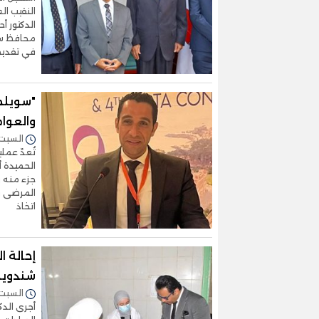
النقيب ال
الدكتور أ
محافظ سوه
في تقديم 
"سويلم
والعوام
السبت 16/أغسطس/2025 - :54
تُعدّ عملي
الحميدة أو
جزء منه وق
المرضى وأ
اتخاذ
إحالة 
شندويل
السبت 16/أغسطس/2025 - :31
أجرى الدك