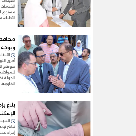
العيادات 
الخدمات ا
مستوى ال
الأطباء، م
محافظ 
ويوجه ب
الثلاثاء 12/أغسطس/2025 - 8:30
أجرى اللو
سوهاج ال
للمواطنين
الجولة تف
الخارجية،
بلاغ ب
الإسكند
السبت 26/أبريل/2025 - :42
تباشر نيا
إجراء عمل