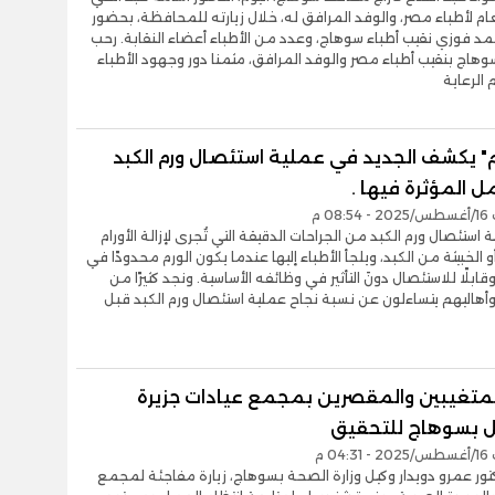
عام لأطباء مصر، والوفد المرافق له، خلال زيارته للمحافظة، بحضور
حمد فوزي نقيب أطباء سوهاج، وعدد من الأطباء أعضاء النقابة. رحب
اج بنقيب أطباء مصر والوفد المرافق، مثمنا دور وجهود الأطباء
الرعاية
" يكشف الجديد في عملية استئصال ورم الكبد
ل المؤثرة فيها .
08 م
ة استئصال ورم الكبد من الجراحات الدقيقة التي تُجرى لإزالة الأورام
 الخبيثة من الكبد، ويلجأ الأطباء إليها عندما يكون الورم محدودًا في
ابلًا للاستئصال دونَ التأثير في وظائفه الأساسية. ونجد كثيرًا من
هاليهم يتساءلون عن نسبة نجاح عملية استئصال ورم الكبد قبل
المتغيبين والمقصرين بمجمع عيادات جزيرة
 بسوهاج للتحقيق
04 م
تور عمرو دويدار وكيل وزارة الصحة بسوهاج، زيارة مفاجئة لمجمع