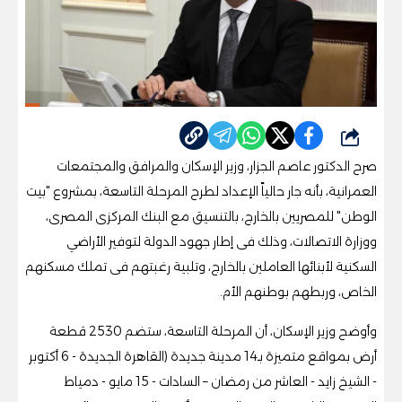
شارك
صرح الدكتور عاصم الجزار، وزير الإسكان والمرافق والمجتمعات
العمرانية، بأنه جار حالياً الإعداد لطرح المرحلة التاسعة، بمشروع "بيت
الوطن" للمصريين بالخارج، بالتنسيق مع البنك المركزى المصرى،
ووزارة الاتصالات، وذلك فى إطار جهود الدولة لتوفير الأراضي
السكنية لأبنائها العاملين بالخارج، وتلبية رغبتهم فى تملك مسكنهم
الخاص، وربطهم بوطنهم الأم.
وأوضح وزير الإسكان، أن المرحلة التاسعة، ستضم 2530 قطعة
أرض بمواقع متميزة بـ14 مدينة جديدة (القاهرة الجديدة - 6 أكتوبر
- الشيخ زايد - العاشر من رمضان – السادات - 15 مايو - دمياط