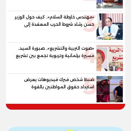
79.9% نظامي ...و69.55% منازل.. و70.56%
للمهنية .. و100% للصُم وضعاف السمع
3
والنور للمكفوفين
«مهندس خارطة السلام».. كيف حول الوزير
حسن رشاد شروط الحرب المعقدة إلى
"خارطة طريق" للانسحاب والإعمار؟
4
«صوت التربية والتشريع».. صبورة السيد..
مسيرة برلمانية وتربوية تجمع بين تشريع
القوانين وصناعة الأجيال لبناء الإنسان
المصري
5
ضبط شخص فبرك فيديوهات يعرض
استرداد حقوق المواطنين بالقوة