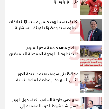
1
علي بيزيرا وبانزا
2
تكليف باسم ثروت حلمي مستشارًا للعلاقات
الدبلوماسية وعضوًا بالهيئة الاستشارية
العليا لمنظمة «جاد جمينت يوإن»
3
برنامج MBA جامعة مصر للعلوم
والتكنولوجيا.. الوجهة المفضلة للتنفيذيين
وقيادات المؤسسات لصناعة قادة
المستقبل
4
محافظ بني سويف يعتمد نتيجة الدور
الثاني للشهادة الإعدادية العامة بنسبة
79.9% نظامي ...و69.55% منازل.. و70.56%
للمهنية .. و100% للصُم وضعاف السمع
5
والنور للمكفوفين
«مهندس خارطة السلام».. كيف حول الوزير
حسن رشاد شروط الحرب المعقدة إلى