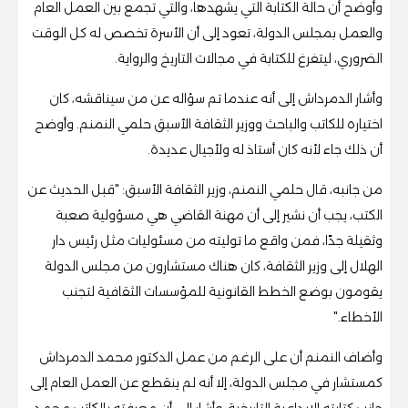
وأوضح أن حالة الكتابة التي يشهدها، والتي تجمع بين العمل العام
والعمل بمجلس الدولة، تعود إلى أن الأسرة تخصص له كل الوقت
الضروري، ليتفرغ للكتابة في مجالات التاريخ والرواية.
وأشار الدمرداش إلى أنه عندما تم سؤاله عن من سيناقشه، كان
اختياره للكاتب والباحث ووزير الثقافة الأسبق حلمي النمنم. وأوضح
أن ذلك جاء لأنه كان أستاذ له ولأجيال عديدة.
من جانبه، قال حلمي النمنم، وزير الثقافة الأسبق: "قبل الحديث عن
الكتب، يجب أن نشير إلى أن مهنة القاضي هي مسؤولية صعبة
وثقيلة جدًا، فمن واقع ما توليته من مسئوليات مثل رئيس دار
الهلال إلى وزير الثقافة، كان هناك مستشارون من مجلس الدولة
يقومون بوضع الخطط القانونية للمؤسسات الثقافية لتجنب
الأخطاء."
وأضاف النمنم أن على الرغم من عمل الدكتور محمد الدمرداش
كمستشار في مجلس الدولة، إلا أنه لم ينقطع عن العمل العام إلى
جانب كتابته الإبداعية التاريخية. وأشار إلى أن معرفته بالكاتب محمد