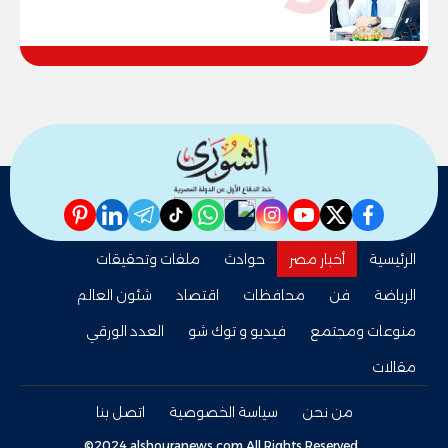
"خارطة طريق" للانسحاب والإعمار؟
pinterest
linkedin
telegram
whatsapp
tiktok
instagram
nabd
youtube
twitter
facebook
الرئيسية
أخبار مصر
حوادث
ملفات وتحقيقات
الرياضة
فن
محافظات
اقتصاد
شئون العالم
منوعات ومجتمع
فيديو و توك شو
العدد الورقي
مقالات
من نحن
سياسة الخصوصية
اتصل بنا
©2024 alshouranews.com All Rights Reserved.