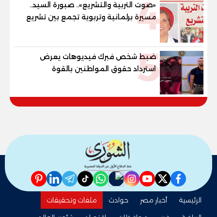
4
«صوت التربية والتشريع».. صبورة السيد..
مسيرة برلمانية وتربوية تجمع بين تشريع
القوانين وصناعة الأجيال لبناء الإنسان
المصري
5
ضبط شخص فبرك فيديوهات يعرض
استرداد حقوق المواطنين بالقوة
pinterest
linkedin
telegram
whatsapp
tiktok
instagram
nabd
youtube
twitter
facebook
الرئيسية
أخبار مصر
حوادث
ملفات وتحقيقات