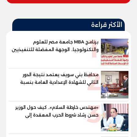
الأكثر قراءة
1
برنامج MBA جامعة مصر للعلوم
والتكنولوجيا.. الوجهة المفضلة للتنفيذيين
وقيادات المؤسسات لصناعة قادة
المستقبل
2
محافظ بني سويف يعتمد نتيجة الدور
الثاني للشهادة الإعدادية العامة بنسبة
79.9% نظامي ...و69.55% منازل.. و70.56%
للمهنية .. و100% للصُم وضعاف السمع
3
والنور للمكفوفين
«مهندس خارطة السلام».. كيف حول الوزير
حسن رشاد شروط الحرب المعقدة إلى
"خارطة طريق" للانسحاب والإعمار؟