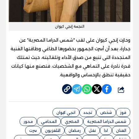
النجمة إنجي كيوان
وحازت إنجي كيوان على لقب "شمس الدراما المصرية" عن
جدارة، بعد أن أسرت الجمهور بحضورها الطاغي وطاقتها الفنية
المتجددة التى تنبع من صدق الأداء وتلقائيته، حيث تمتلك
قدرة نادرة على التماهي مع الشخصيات، فتصنع منها كيانات
حقيقية تنطق بالإحساس والواقعية.
شارك
فوز
شخص
تجدد
انجي كيوان
شمس الدراما المصرية
المصري
المحامي
محور
الفنان
ادا
نقل
رمضان
التلفزيون
سرت