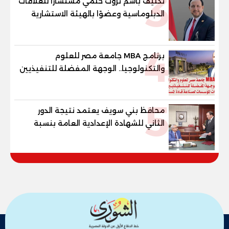
3
تكليف باسم ثروت حلمي مستشارًا للعلاقات
الدبلوماسية وعضوًا بالهيئة الاستشارية
العليا لمنظمة «جاد جمينت يوإن»
4
برنامج MBA جامعة مصر للعلوم
والتكنولوجيا.. الوجهة المفضلة للتنفيذيين
وقيادات المؤسسات لصناعة قادة
المستقبل
5
محافظ بني سويف يعتمد نتيجة الدور
الثاني للشهادة الإعدادية العامة بنسبة
79.9% نظامي ...و69.55% منازل.. و70.56%
للمهنية .. و100% للصُم وضعاف السمع
والنور للمكفوفين