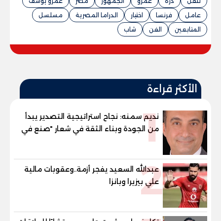
تنقل
درة
عمرو
الجمهور
مصر
عمرو يوسف
عامل
فرنسا
اختيار
الدراما المصرية
مسلسل
المتابعين
الفن
شاب
الأكثر قراءة
1
نديم سمنه: نجاح استراتيجية التصدير يبدأ
من الجودة وبناء الثقة في شعار "صنع في
مصر"
2
عبدالله السعيد يفجر أزمة..وعقوبات مالية
علي بيزيرا وبانزا