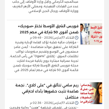
عبدالمجيد الكرماني وكيل وزارة الأوقاف، إلى جانب
عدد من القيادات التنفيذية، وممثلي الأزهر الشريف
ووزارة الأوقاف، ورجال الدين الإسلامي
فوربس الشرق الأوسط تختار «سوديك»
ضمن أقوى 50 شركة في مصر 2025
الثلاثاء 17/مارس/2026 - 09:49 م
- مؤشرات مالية صلبة تؤكد كفاءة الإدارة وقدرة
الشركة على تحقيق عوائد متصاعدة - أيمن عامر:
مستمرون في التوسع وتقديم مشروعات تواكب
تطلعات السوق - إطلاق “Ogami” في رأس الحكمة..
تجربة عمرانية مبتكرة بروح يابانية فريدة اختارت
مجلة فوربس الشرق الأوسط شركة سوديك ضمن
قائمة أقوى 50 شركة في مصر لعام 2025، في
ريم سامي تتألق في "على كلاي".. نجمة
صاعدة تثبت حضورها بأداء احترافي
متكامل
الثلاثاء 17/مارس/2026 - 02:36 م
- نجحت فى تقمص شخصية "همت" ببراعة وقدمت