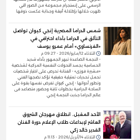
الرسمي على إنستجرام مجموعة من الصور التي
ظهرت خلالها بإطلالة أنيقة وجذابة عكست ذوقها
شمس الدراما المصرية إنجي كيوان تواصل
التألق في الدراما بأداء احترافي في
«الفرنساوي» أمام عمرو يوسف
الثلاثاء 12/مايو/2026 - 09:27 م
- النجمة الصاعدة تبهر الجمهور بأداء شديد
الحساسية يجسد التحولات النفسية المركبة لشخصية
«مشيرة فوزى» - الفنانة تحرص على اختيار شخصيات
تحمل تحديات تمثيلية حقيقية تؤكد نضجها الفني
وتطور أدواتها - إنجي كيوان تفرض نفسها بقوة على
الساحة الدرامية بخطوات ثابتة وحضور متصاعد فى
عالم الدراما جذبت النجمة إنجي
الأحد المقبل.. انطلاق مهرجان الشروق
العاشر لإبداعات طلاب الإعلام دورة الفنان
القدير خالد زكي
الثلاثاء 14/أبريل/2026 - 11:13 م