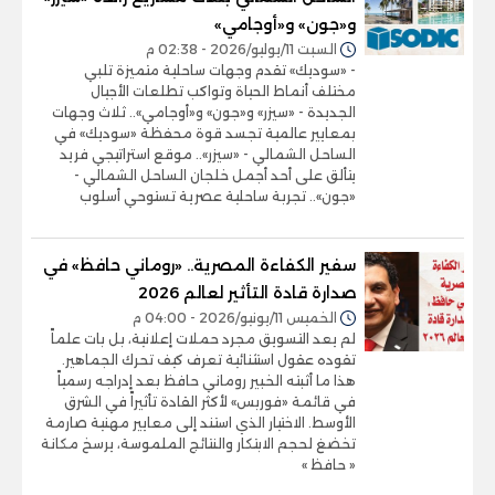
و«جون» و«أوجامي»
السبت 11/يوليو/2026 - 02:38 م
- «سوديك» تقدم وجهات ساحلية متميزة تلبي
مختلف أنماط الحياة وتواكب تطلعات الأجيال
الجديدة - «سيزر» و«جون» و«أوجامي».. ثلاث وجهات
بمعايير عالمية تجسد قوة محفظة «سوديك» في
الساحل الشمالي - «سيزر».. موقع استراتيجي فريد
يتألق على أحد أجمل خلجان الساحل الشمالي -
«جون».. تجربة ساحلية عصرية تستوحي أسلوب
سفير الكفاءة المصرية.. «روماني حافظ» في
صدارة قادة التأثير لعالم 2026
الخميس 11/يونيو/2026 - 04:00 م
لم يعد التسويق مجرد حملات إعلانية، بل بات علماً
تقوده عقول استثنائية تعرف كيف تحرك الجماهير.
هذا ما أثبته الخبير روماني حافظ بعد إدراجه رسمياً
في قائمة «فوربس» لأكثر القادة تأثيراً في الشرق
الأوسط. الاختيار الذي استند إلى معايير مهنية صارمة
تخضغ لحجم الابتكار والنتائج الملموسة، يرسخ مكانة
« حافظ »