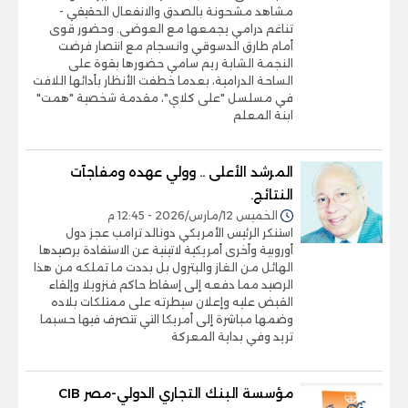
مشاهد مشحونة بالصدق والانفعال الحقيقي -
تناغم درامي يجمعها مع العوضى. وحضور قوى
أمام طارق الدسوقي وانسجام مع انتصار فرضت
النجمة الشابة ريم سامي حضورها بقوة على
الساحة الدرامية، بعدما خطفت الأنظار بأدائها اللافت
في مسلسل "على كلاي"، مقدمة شخصية "همت"
ابنة المعلم
المرشد الأعلى .. وولي عهده ومفاجآت
النتائج.
الخميس 12/مارس/2026 - 12:45 م
استنكر الرئيس الأمريكي دونالد ترامب عجز دول
أوروبية وأخرى أمريكية لاتينية عن الاستفادة برصيدها
الهائل من الغاز والبترول بل بددت ما تملكه من هذا
الرصيد مما دفعه إلى إسقاط حاكم فنزويلا وإلقاء
القبض عليه وإعلان سيطرته على ممتلكات بلاده
وضمها مباشرة إلى أمريكا التي تتصرف فيها حسبما
تريد وفي بداية المعركة
مؤسسة البنك التجاري الدولي-مصر CIB