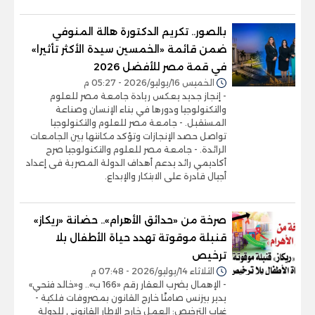
بالصور.. تكريم الدكتورة هالة المنوفي
ضمن قائمة «الخمسين سيدة الأكثر تأثيرا»
في قمة مصر للأفضل 2026
الخميس 16/يوليو/2026 - 05:27 م
- إنجاز جديد يعكس ريادة جامعة مصر للعلوم
والتكنولوجيا ودورها في بناء الإنسان وصناعة
المستقبل. - جامعة مصر للعلوم والتكنولوجيا
تواصل حصد الإنجازات وتؤكد مكانتها بين الجامعات
الرائدة. - جامعة مصر للعلوم والتكنولوجيا صرح
أكاديمي رائد يدعم أهداف الدولة المصرية فى إعداد
أجيال قادرة على الابتكار والإبداع.
صرخة من «حدائق الأهرام».. حضانة «ريكاز»
قنبلة موقوتة تهدد حياة الأطفال بلا
ترخيص
الثلاثاء 14/يوليو/2026 - 07:48 م
- الإهمال يضرب العقار رقم «166 ب».. و«خالد فتحي»
يدير بيزنس صامتًا خارج القانون بمصروفات فلكية -
غياب الترخيص: العمل خارج الإطار القانوني للدولة