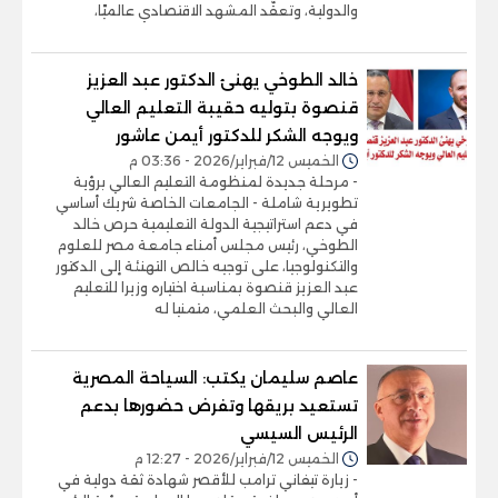
والدولية، وتعقّد المشهد الاقتصادي عالميًا،
خالد الطوخي يهنئ الدكتور عبد العزيز
قنصوة بتوليه حقيبة التعليم العالي
ويوجه الشكر للدكتور أيمن عاشور
الخميس 12/فبراير/2026 - 03:36 م
- مرحلة جديدة لمنظومة التعليم العالي برؤية
تطويرية شاملة - الجامعات الخاصة شريك أساسي
في دعم استراتيجية الدولة التعليمية حرص خالد
الطوخي، رئيس مجلس أمناء جامعة مصر للعلوم
والتكنولوجيا، على توجيه خالص التهنئة إلى الدكتور
عبد العزيز قنصوة بمناسبة اختياره وزيرا للتعليم
العالي والبحث العلمي، متمنيا له
عاصم سليمان يكتب: السياحة المصرية
تستعيد بريقها وتفرض حضورها بدعم
الرئيس السيسي
الخميس 12/فبراير/2026 - 12:27 م
- زيارة تيفاني ترامب للأقصر شهادة ثقة دولية في