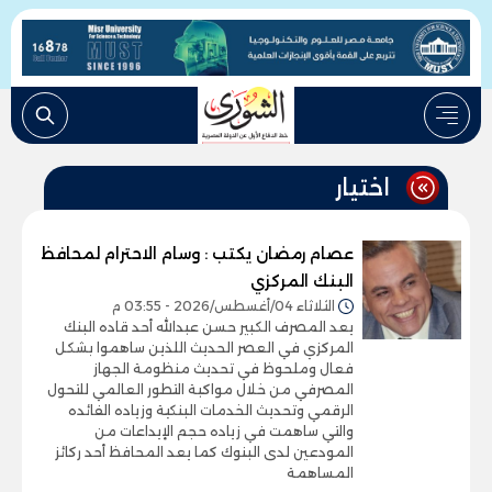
اختيار
عصام رمضان يكتب : وسام الاحترام لمحافظ
البنك المركزي
الثلاثاء 04/أغسطس/2026 - 03:55 م
يعد المصرف الكبير حسن عبدالله أحد قاده البنك
المركزي في العصر الحديث اللذين ساهموا بشكل
فعال وملحوظ في تحديث منظومة الجهاز
المصرفي من خلال مواكبة التطور العالمي للتحول
الرقمي وتحديث الخدمات البنكية وزياده الفائده
والتي ساهمت في زياده حجم الإيداعات من
المودعين لدى البنوك كما يعد المحافظ أحد ركائز
المساهمة