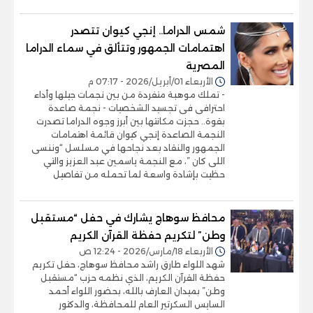
شمس الدراما.. إنجي كيوان تتصدر
اهتمامات الجمهور وتتألق في سماء الدراما
المصرية
الأربعاء 01/أبريل/2026 - 07:17 م
- تملك موهبة متفردة من بين نجمات جيلها وأداء
احترافى فى تجسيد الشخصيات - نجمة صاعدة
بقوة.. حجزت مكانتها بين أبرز وجوه الدراما تصدرت
النجمة الصاعدة إنجي كيوان قائمة اهتمامات
الجمهور والنقاد بعد نجاحها في مسلسل “وننسى
اللى كان ”، مع النجمة ياسمين عبد العزيز والتي
حظيت بإشادة واسعة لما تحمله من تفاصيل
محافظ سوهاج يشارك في حفل “مستقبل
وطن” لتكريم حفظة القرآن الكريم
الأربعاء 18/مارس/2026 - 12:24 ص
شهد اللواء طارق راشد محافظ سوهاج، حفل تكريم
حفظة القرآن الكريم، الذي نظمه حزب “مستقبل
وطن” بميدان العارف بالله، بحضور اللواء أحمد
السايس السكرتير العام للمحافظة، والدكتور