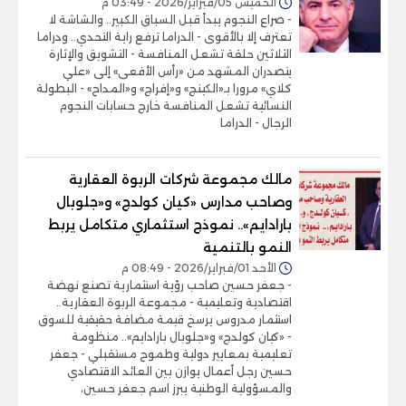
الخميس 05/فبراير/2026 - 03:49 م
- صراع النجوم يبدأ قبل السباق الكبير.. والشاشة لا
تعترف إلا بالأقوى - الدراما ترفع راية التحدي.. ودراما
الثلاثين حلقة تشعل المنافسة - التشويق والإثارة
يتصدران المشهد من «رأس الأفعى» إلى «علي
كلاي» مرورا بـ«الكينج» و«إفراج» و«المداح» - البطولة
النسائية تشعل المنافسة خارج حسابات النجوم
الرجال - الدراما
مالك مجموعة شركات الربوة العقارية
وصاحب مدارس «كيان كولدج» و«جلوبال
بارادايم».. نموذج استثماري متكامل يربط
النمو بالتنمية
الأحد 01/فبراير/2026 - 08:49 م
- جعفر حسين صاحب رؤية استثمارية تصنع نهضة
اقتصادية وتعليمية - مجموعة الربوة العقارية..
استثمار مدروس يرسخ قيمة مضافة حقيقية للسوق
- «كيان كولدج» و«جلوبال بارادايم».. منظومة
تعليمية بمعايير دولية وطموح مستقبلي - جعفر
حسين رجل أعمال يوازن بين العائد الاقتصادي
والمسؤولية الوطنية يبرز اسم جعفر حسين،