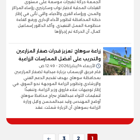
الجمعة حركة تغييرات موسعة على مستوى
القيادات المحلية لاختيار نواب وسكرتيري رؤساء المراكز
والمدن، ورؤساء القرى والأحياء، والتي تأتى في إطار
خطة المحافظة لتطوير الأداء الإداري ورفع كفاءة
منظومة العمل التنفيذي. وأكد الدكتور إسماعيل
كمال، أن الحركة تم إجراؤها
زراعة سوهاج: تعزيز قدرات صغار المزارعين
والتدريب على أفضل الممارسات الزراعية
الأربعاء 14/يناير/2026 - 12:49 ص
قام فريق الإيسماب بزيارة ميدانية لصغار المزارعين
بمحافظة سوهاج، بهدف تقديم الدعم الفني
والإرشادي وتطوير الزراعة الموجهة نحو السوق، في
إطار توجيهات علاء فاروق وزير الزراعة، وتنفيذًا
لتعليمات اللواء عبدالفتاح سراج محافظ سوهاج.
أوضح المهندس وليد عبدالمحسن وكيل وزارة
الزراعة بسوهاج، أن الزيارة شملت، عقد
3
2
1