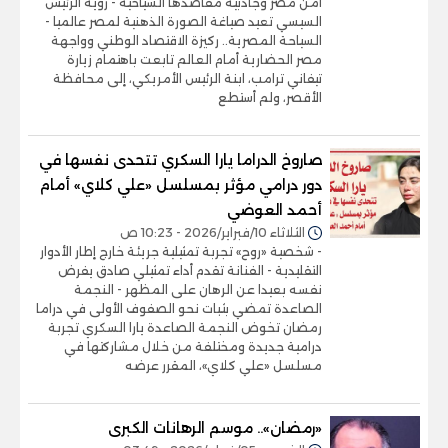
أمن مصر وجاذبية مقاصدها السياحية - رؤية الرئيس
السيسي تعيد صياغة الصورة الذهنية لمصر عالميا -
السياحة المصرية.. ركيزة الاقتصاد الوطني وواجهة
مصر الحضارية أمام العالم تابعت باهتمام زيارة
تيفاني ترامب، ابنة الرئيس الأمريكي، إلى محافظة
الأقصر، ولم أستطع
صاروخ الدراما يارا السكري تتحدى نفسها في
دور درامي مؤثر بمسلسل «علي كلاي» أمام
أحمد العوضي
الثلاثاء 10/فبراير/2026 - 10:23 ص
- شخصية «روح» تجربة تمثيلية جريئة خارج إطار الأدوار
التقليدية - الفنانة تقدم أداء تمثيلي صادق يفرض
نفسه بعيدا عن الرهان على المظهر - النجمة
الصاعدة تمضي بثبات نحو الصفوف الأولى في دراما
رمضان تخوض النجمة الصاعدة يارا السكري تجربة
درامية جديدة ومختلفة من خلال مشاركتها في
مسلسل «علي كلاي»، المقرر عرضه
«رمضان».. موسم الرهانات الكبرى