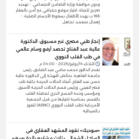
ودون موافقة وزارة التضامن الاجتماعي. - تهديد
صريح للحياة: اختيار موقع جغرافي غير آمن بالعقار
166 ب يهدد الأطفال بسقوط الأجسام الصلبة. -
إهمال متعمد: تجاهل
إنجاز طبي مصري غير مسبوق: الدكتورة
عالية عبد الفتاح تحصد أرفع وسام عالمي
في طب القلب النووي
الثلاثاء 14/يوليو/2026 - 04:00 م
تقدم الدكتور محمد سامي عبد الصادق، رئيس
جامعة القاهرة، بخالص التهنئة إلى الدكتورة عالية
حسن عبد الفتاح، أستاذ الحالات الحرجة بكلية طب
قصر العيني، ورئيس قسم الحالات الحرجة الأسبق،
ومؤسس وحدة المسح الذري لعضلة القلب
بالقسم، بمناسبة اختيارها من قبل الجمعية
الأمريكية لطب القلب النووي (ASNC) للفوز
بـالميدالية
«سوديك» تقود المشهد العقاري فى
الساحل الشمالي بثلاث مشاريع رائدة «سيزر»