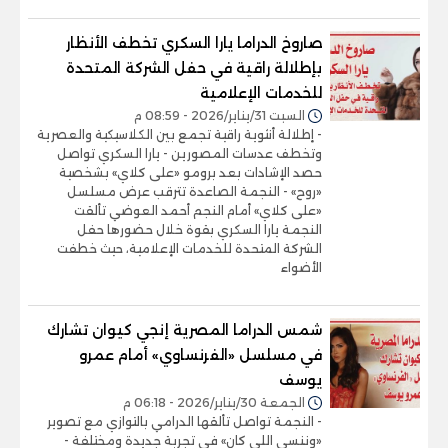
صاروخ الدراما يارا السكري تخطف الأنظار
بإطلالة راقية في حفل الشركة المتحدة
للخدمات الإعلامية
السبت 31/يناير/2026 - 08:59 م
- إطلالة أنثوية راقية تجمع بين الكلاسيكية والعصرية
وتخطف عدسات المصورين - يارا السكري تواصل
حصد الإشادات بعد برومو «على كلاي» بشخصية
«روح» - النجمة الصاعدة تترقب عرض مسلسل
«على كلاي» أمام النجم أحمد العوضي تألقت
النجمة يارا السكري بقوة خلال حضورها حفل
الشركة المتحدة للخدمات الإعلامية، حيث خطفت
الأضواء
شمس الدراما المصرية إنجي كيوان تشارك
في مسلسل «الفرنساوي» أمام عمرو
يوسف
الجمعة 30/يناير/2026 - 06:18 م
- النجمة تواصل تألقها الدرامي بالتوازي مع تصوير
«وننسى اللي كان» في تجربة جديدة ومختلفة -