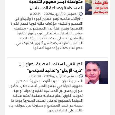
متواصلة ترسخ مفهوم التنمية
المستدامة وصناعة المستقبل
الخميس 02/أبريل/2026 - 02:14 م
- شراكات عالمية ترفع معايير الجودة والإبداع في
التصميم والتنفيذ - مؤشرات مالية قوية تدعم القدرة
التنافسية وتعزز الثقة لدى المستثمرين - محفظة
مشروعات إستراتيجية تغطي غرب وشرق القاهرة
والساحل الشمالي - تصنيف دولي يؤكد الأداء
المتميز.. اختيار الشركة ضمن أقوى 50 شركة في
مصر لعام 2025 يؤكد قوة أعمالها
الجرأة في السينما المصرية.. صراع بين
"حرية الإبداع" و"تقاليد المجتمع"
الخميس 02/أبريل/2026 - 02:09 م
السلم والثعبان .. تجربة أثارت الجدل وأعادت طرح
مفهوم الجرأة في سياقها الفني أسماء جلال.. حضور
متوازن يجمع بين الحساسية الفنية والجرأة الواعية
تحولات الذوق العام معادلة معقدة تحكم علاقة
السينما بالجمهور لم تكن السينما المصرية يوما ما
بعيدة عن نبض المجتمع أو معزولة عن تحولاته، بل
ظلت، على امتداد تاريخها،