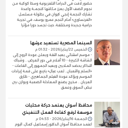
حضور لافت فى الدراما التلفزيونية وسط كوكبة من
نجوم الصف الأول يعزز مكانتها كنجمـة واعدة
تشارك النجمة إنجي كيوان في بطولة مسلسل
«الفرنساوي» أمام النجم عمرو يوسف، في تجربة
درامية جديدة ومختلفة، حيث تجسد دورا مؤثرا
السينما المصرية تستعيد عرشها
الخميس 22/يناير/2026 - 01:32 م
- موسم استثنائي يعيد الثقة ويعلن عودة الروح إلى
الشاشة الكبيرة - 10 أفلام في دور العرض .. وشباك
التذاكر يحصد الملايين ويعيد الجمهور إلى القاعات -
«السلم والثعبان.. لعب عيال» يتربع على قمة إيرادات
الموسم ويؤكد عودة الفيلم الجماهيري - طارق
العريان .. مخرج يصنع المعادلة الصعبة ويوازن بين
نبض السوق وعمق
محافظ أسوان يعتمد حركة محليات
موسعة لرفع كفاءة العمل التنفيذي
الجمعة 16/يناير/2026 - 04:53 م
اعتمد محافظ أسوان الدكتور إسماعيل كمال، اليوم