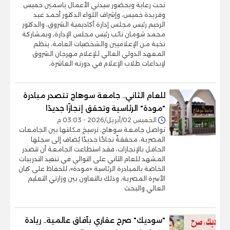
تحت رعاية وبحضور سيدتي الأعمال ياسمين خميس
وفريدة خميس، وإشراف اللواء الدكتور أحمد عبد
الرحيم رئيس مجلس إدارة أكاديمية الشروق، والدكتور
محمد شومان نائب رئيس مجلس الإدارة، وبمشاركة
نخبة من الإعلاميين والشخصيات العامة، ينظم
المعهد الدولي العالي للإعلام مهرجان الشروق
لإبداعات طلاب الإعلام في دورته العاشرة،
للعام الثاني.. جامعة سوهاج تتصدر مبادرة
"مودة" الرئاسية وتحقق إنجازًا جديدًا
الخميس 02/أبريل/2026 - 03:03 م
تواصل جامعة سوهاج، ترسيخ مكانتها بين الجامعات
المصرية، محققةً نجاحًا جديدًا يُضاف إلى سجلها
الحافل بالإنجازات، فقد استطاعت الجامعة أن تتصدر
المشهد للعام الثاني على التوالي في تنفيذ التدريبات
الخاصة بالمبادرة الرئاسية «مودة»، للحفاظ على كيان
الأسرة المصرية، وذلك بالتعاون بين وزارتي التعليم
العالي والبحث
"سوديك" صرح عقاري بآفاق عالمية.. ريادة