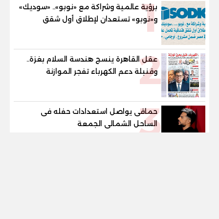
1
برؤية عالمية وشراكة مع «نوبو».. «سوديك»
و«نوبو» تستعدان لإطلاق أول شقق
فندقية تحمل علامة "نوبو" العالمية في
مصر ضمن مشروع «أوجامي» خلال أيام
2
عقل القاهرة ينسج هندسة السلام بغزة..
وقنبلة دعم الكهرباء تفجر الموازنة
3
حماقى يواصل استعدادات حفله فى
الساحل الشمالى الجمعة
tel
4
حسام حسن يرفض أجندة الكاف
رسميا .. تجديد عقد حسام وابراهيم حسن