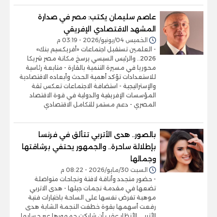
عاصم سليمان يكتب: مصر في صدارة
المشهد الاقتصادي الإفريقي
الخميس 04/يونيو/2026 - 03:19 م
- العلمين تستقبل اجتماعات «أفريكسيم بنك»
2026.. والرئيس السيسي يرسخ مكانة مصر شريكا
محوريا في مسيرة التنمية بالقارة - متابعة رئاسية
للاستعدادات تؤكد أهمية الحدث وأبعاده الاقتصادية
والإستراتيجية - استضافة الاجتماعات تعكس ثقة
المؤسسات الإفريقية والدولية في قوة الاقتصاد
المصري - دعم مستمر للتكامل الاقتصادي
بالصور.. هدى الأتربي تتألق في فرنسا
بإطلالة ساحرة.. والجمهور يحتفي برشاقتها
وجمالها
السبت 30/مايو/2026 - 08:22 م
- حضور متجدد وأناقة لافتة ونجاحات متواصلة
تضعها في مقدمة نجمات جيلها - هدى الاتربي
موهبة تفرض نفسها على الساحة باختيارات فنية
رفعت أسهمها بقوة خطفت النجمة الشابة هدى
الأتربي الأنظار عقب أن شاركت جمهورها عبر حسابها