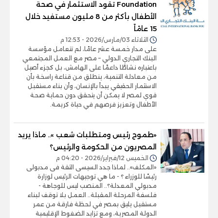
Foundation تقود الاستثمار في صحة
الأطفال بأكثر من 8 مليون مستفيد خلال
15 عامًاً
الثلاثاء 03/مارس/2026 - 12:53 م
على مدار خمسة عشر عامًا، لم تتعامل مؤسسة
البنك التجاري الدولي – مصر مع العمل المجتمعي
باعتباره نشاطًا داعمًا على الهامش، بل كجزء أصيل
من معادلة التنمية، ينطلق من قناعة راسخة بأن
الاستثمار الحقيقي يبدأ بالإنسان، وأن بناء مستقبل
قوي لمصر لا يمكن أن يتحقق دون حماية صحة
الأطفال وتعزيز فرصهم في حياة كريمة.
«طموح رئيس ومتطلبات شعب ».. ماذا يريد
المصريون من الحكومة والرئيس؟
الخميس 12/فبراير/2026 - 04:20 م
«المكلف».. لماذا جدد السيسى الثقة فى مدبولى
رئيسًا للوزراء ؟ - ما هي توجيهات الرئيس لوزارة
مدبولي المعدلة؟.. المنصب ليس للوجاهة -
فلسفة المرحلة المقبلة.. العمل بلا توقف لبناء
مستقبل يليق بمصر في لحظة فارقة من عمر
الدولة المصرية، ومع تزايد الضغوط الإقليمية