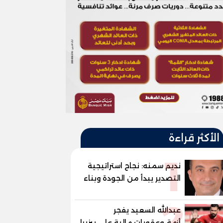
الأكثر قراءة
1
نديم سمنه: نجاح استراتيجية
التصدير يبدأ من الجودة وبناء
الثقة في شعار "صنع في
2
مصر"
عبدالله السعيد يفجر
أزمة..وعقوبات مالية علي بيزيرا