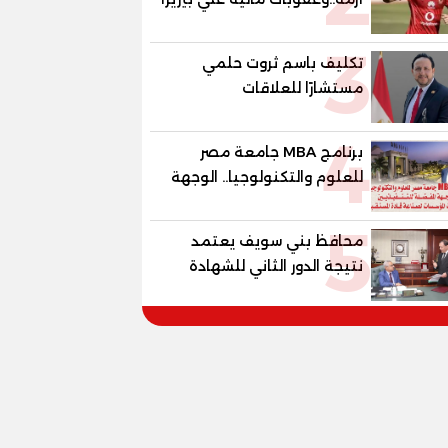
وبانزا
3
تكليف باسم ثروت حلمي
مستشارًا للعلاقات
الدبلوماسية وعضوًا بالهيئة
4
الاستشارية العليا لمنظمة
برنامج MBA جامعة مصر
«جاد جمينت يوإن»
للعلوم والتكنولوجيا.. الوجهة
المفضلة للتنفيذيين وقيادات
5
المؤسسات لصناعة قادة
محافظ بني سويف يعتمد
المستقبل
نتيجة الدور الثاني للشهادة
الإعدادية العامة بنسبة
79.9% نظامي ...و69.55%
منازل.. و70.56% للمهنية ..
و100% للصُم وضعاف السمع
والنور للمكفوفين