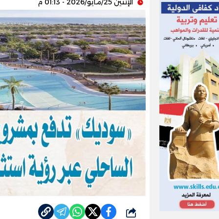
الإثنين 25/مايو/2026 - 01:13 م
شارك