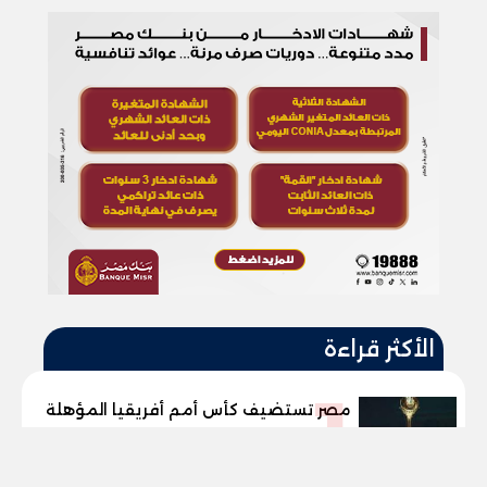
الأكثر قراءة
1
مصر تستضيف كأس أمم أفريقيا المؤهلة
للأولمبياد
tel