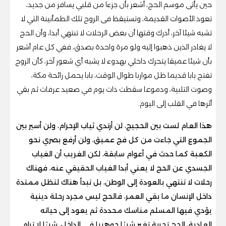
حين يأتى موسم الحج، أشعر بأن جزءا من قلبي يسافر من جديد،
تعود الأصوات القديمة، وتستيقظ فى الروح تلك الطمأنينة التي لا
تشبه شيئا آخر، أدرك وقتها أن بعض الرحلات لا تنتهي أبدا، وأن الحج
لا يغادر الذين ذهبوا إليه ولو مرة واحدة بصدق، ففي كل عام أشعر
بأن شيئا عميقا يتحرك داخلي بهدوء لا يشبه أي شعور آخر، كأن الروح
تفتح بابا قديما ظل مواربا طوال الوقت، بابا يحمل رائحة مكة،
وصوت التلبية، ودموعا سقطت ذات يوم في صعيد عرفات ثم بقي
أثرها في القلب إلى اليوم.
هذا العام لست بين الحجيج، لن أرتدي ثياب الإحرام، ولن أسير بين
الجموع التي جاءت من كل فج عميق، ولن أرفع بصري نحو
الكعبة كما حدث في أعوام سابقة، لكن الغريب أن الغياب
الجسدي عن الحج لا يعني أبدا الغياب الحقيقي عنه، فهناك
رحلات لا تنتهي بالعودة إلى الوطن، بل تبدأ هناك لتظل ممتدة
داخل الإنسان ما بقي العمر، فالحج ليس مجرد رحلة دينية
يؤدي فيها المسلم مناسك محددة ثم يعود إلى حياته
العادية، الحج تجربة تغير شيئا جوهريا في الداخل، شيئا لا تراه