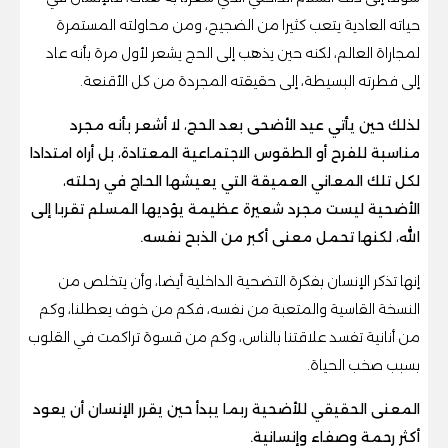
حياته العادية يتعب كثيرا من الضجيج، ومن محاولته المستمرة
لمجاراة العالم، لكنه حين يذهب إلى الحج يشعر لأول مرة بأنه عاد
إلى فطرته البسيطة، إلى حقيقته المجردة من كل الأقنعة.
لذلك حين يأتي عيد الأضحى بعد الحج، لا أشعر بأنه مجرد
مناسبة للفرح أو الطقوس الاجتماعية المعتادة، بل أراه امتدادا
لكل تلك المعاني العميقة التي يعيشها الحاج في رحلته،
الأضحية ليست مجرد شعيرة عظيمة يؤديها المسلم تقربا إلى
الله، لكنها تحمل معنى أكبر من الذبح نفسه.
إنها تذكر الإنسان بفكرة التضحية الداخلية أيضا، وأن يتخلص من
النسخة القاسية والمتعبة من نفسه، فكم من خوف يعطلنا، وكم
من أنانية تفسد علاقتنا بالناس، وكم من قسوة تراكمت في القلوب
بسبب صخب الحياة.
المعنى الحقيقي للأضحية ربما يبدأ حين يقرر الإنسان أن يعود
أكثر رحمة وصفاء وإنسانية.