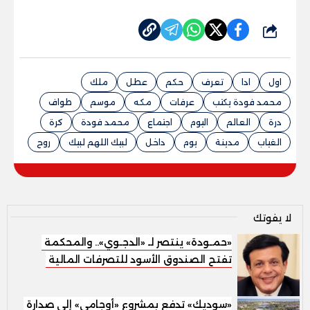
شارك
اول
ادا
تعرف
حكم
عطل
ملك
محمد فودة يكتب
عرفات
مكه
موسم
طواف
درة
العالم
اليوم
اجتماع
محمد فودة
كرة
الغياب
مدينة
يوم
داخل
لبيك اللهم لبيك
روح
لا يفوتك
«حمـودة» ينتصر لـ «الدجـوي».. والمحكمة
تفتح الصندوق الأسود للتصرفات المالية
«سوديك» تدفع بمشروع «أوجامي» إلى صدارة