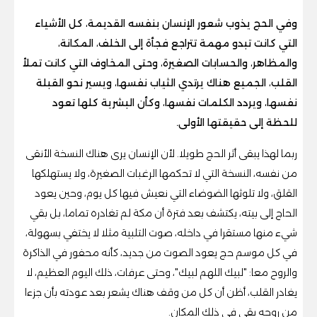
وفي الحج يذوب شعور الإنسان بنفسه القديمة، كل الأشياء
التي كانت تبدو مهمة تتراجع فجأة إلى الخلف، المكانة،
والمظاهر، والحسابات الصغيرة، وحتى المخاوف التي كانت تملأ
القلب، الجميع هناك يرتدي الثياب نفسها، ويسير نحو القبلة
نفسها، ويردد الكلمات نفسها، وكأن البشرية كلها تعود
للحظة إلى حقيقتها الأولى.
ربما لهذا يبقى أثر الحج طويلا. لأن الإنسان يرى هناك النسخة الأنقى
من نفسه، النسخة التي لا تحكمها الرغبات الصغيرة، ولا يستهلكها
القلق، ولا تلوثها الضوضاء التي نعيش فيها كل يوم، وحين يعود
الحاج إلى بيته، يكتشف بعد فترة أن مكة لم تغادره تماما، بل بقي
شيء منها مستقرا في داخله، صوت التلبية مثلا لا يختفي بسهولة،
في كل موسم حج يعود الصوت من جديد، كأنه محفور في الذاكرة
والروح معا: "لبيك اللهم لبيك"، وحتى عرفات، ذلك اليوم العظيم، لا
يغادر القلب، أظن أن كل من وقف هناك يشعر بعد عودته بأن جزءا
من روحه بقي في ذلك المكان.