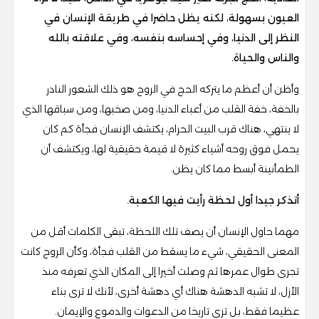
العيون بسهولة، لكنه يظل حاضرا في طريقة الإنسان في
النظر إلى الدنيا، وفي إحساسه بنفسه، وفي علاقته بالله
والناس والحياة.
وأظن أن أعظم ما يتركه الحج في الروح هو ذلك الشعور النادر
بالخفة، خفة القلب من أعباء الدنيا، ومن صخبها، ومن سباقها الذي
لا ينتهي، هناك قرب البيت الحرام، يكتشف الإنسان فجأة كم كان
يحمل فوق روحه أشياء كثيرة لا قيمة حقيقية لها، ويكتشف أن
الطمأنينة أبسط مما كان يظن.
أتذكر جيدا أول لحظة رأيت فيها الكعبة.
مهما حاول الإنسان أن يصف تلك اللحظة، تبقى الكلمات أقل من
المعنى الحقيقي، شيء ما يسقط من القلب فجأة، وكأن الروح كانت
تجرى طوال عمرها ثم وصلت أخيرا إلى المكان الذي تعرفه منذ
الأزل، لا تشبه الدهشة هناك أي دهشة أخرى، لأنك لا ترى بناء
عظيما فقط، بل ترى تاريخا من الدعوات والدموع والإيمان.