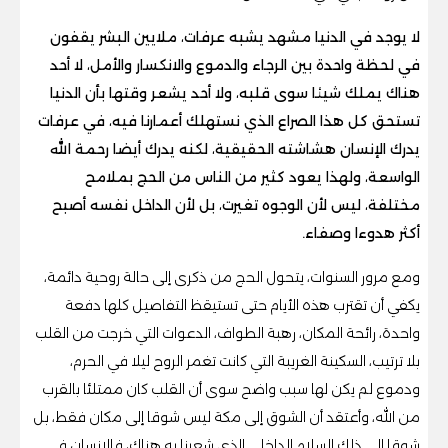
لا يوجد في الدنيا مشهد يشبه عرفات، ملايين البشر يقفون
في لحظة واحدة بين الرجاء والدموع والانكسار والأمل، لا أحد
هناك يملك شيئا سوى قلبه، ولا أحد يشعر وقتها بأن الدنيا
تستحق كل هذا الصراع الذي نستهلك أعمارنا فيه، في عرفات
يدرك الإنسان هشاشته الحقيقية، لكنه يدرك أيضا رحمة الله
الواسعة، ولهذا يعود كثير من الناس من الحج بملامح
مختلفة، ليس لأن الوجوه تغيرت، بل لأن الداخل نفسه أصبح
أكثر هدوءا وصفاء.
ومع مرور السنوات، يتحول الحج من ذكرى إلى حالة روحية دائمة،
يكفي أن تقترب هذه الأيام حتى تستيقظ التفاصيل كلها دفعة
واحدة، رائحة المكان، رهبة الطواف، الدعوات التي خرجت من القلب
بلا ترتيب، السكينة الغريبة التي كانت تغمر الروح ليلا في الحرم،
ودموع لم يكن لها سبب واضح سوى أن القلب كان ممتلئا بالقرب
من الله، وأعتقد أن الشوق إلى مكة ليس شوقا إلى مكان فقط، بل
شوقا إلى ذلك السلام الداخلي الذي شعرنا به هناك، فالإنسان في