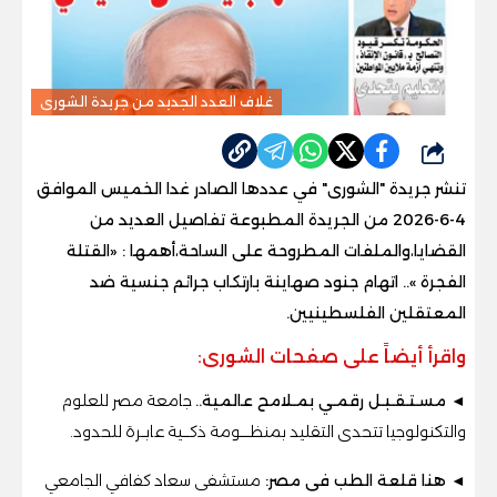
غلاف العدد الجديد من جريدة الشورى
شارك
تنشر جريدة "الشورى" في عددها الصادر غدا الخميس الموافق
4-6-2026 من الجريدة المطبوعة تفاصيل العديد من
القضايا،والملفات المطروحة على الساحة،أهمها : «
القتلة
الفجرة
»..
اتهام جنود صهاينة بارتكاب جرائم جنسية ضد
المعتقلين الفلسطينيين.
واقرأ أيضاً على صفحات الشورى:
◄ مسـتـقـبـل رقمـي بمـلامح عالمية..
جامعة مصر للعلوم
والتكنولوجيا تتحدى التقليد بمنظــــومة ذكـــية عابــرة للحدود.
◄ هنا قلعة الطب فى مصر:
مستشفى سعاد كفافي الجامعي