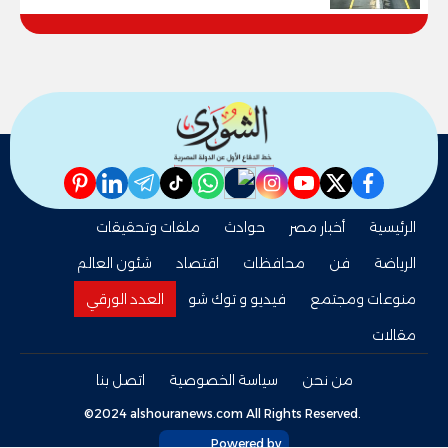
pinterest
linkedin
telegram
whatsapp
tiktok
instagram
nabd
youtube
twitter
facebook
الرئيسية
أخبار مصر
حوادث
ملفات وتحقيقات
الرياضة
فن
محافظات
اقتصاد
شئون العالم
منوعات ومجتمع
فيديو و توك شو
العدد الورقي
مقالات
من نحن
سياسة الخصوصية
اتصل بنا
©2024 alshouranews.com All Rights Reserved.
Powered by