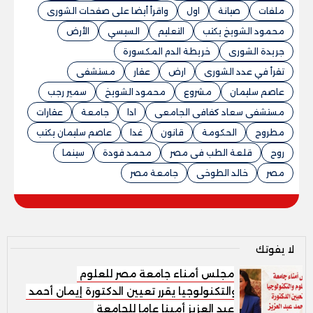
ملفات
صيانة
اول
واقرأ أيضا على صفحات الشورى
محمود الشويخ يكتب
التعليم
السيسي
الأرض
جريدة الشورى
خريطة الدم المكسورة
تقرأ في عدد الشورى
ارض
عقار
مستشفى
عاصم سليمان
مشروع
محمود الشويخ
سمير رجب
مستشفى سعاد كفافى الجامعى
ادا
جامعة
عقارات
مطروح
الحكومة
قانون
غدا
عاصم سليمان يكتب
روح
قلعة الطب فى مصر
محمد فودة
سينما
مصر
خالد الطوخى
جامعة مصر
لا يفوتك
مجلس أمناء جامعة مصر للعلوم
والتكنولوجيا يقرر تعيين الدكتورة إيمان أحمد
عبد العزيز أمينا عاما للجامعة