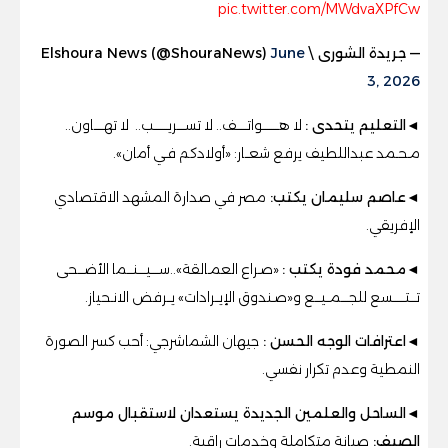
pic.twitter.com/MWdvaXPfCw
— جريدة الشورى \ Elshoura News (@ShouraNews)
June
3, 2026
◄التعليم يتحدى
:
لا هــــــــواتـــــف.. لا تســــريـــــــب.. لا تهـــــاون..
مـحـمد عبداللطيف يرفع شعــار: «أولادكم فـي أمان».
◄عاصم سليمان يكتب:
مصر في صدارة المشهد الاقتصادي
الإفريقي
.
◄محمد فودة يكتب :
«صـراع العمـالقة»..ســــيــــنـــما الأضـــحى
تـــتــــــسع للجــــمــيـــع و«صـندوق الإيــرادات» يــرفض الانـحياز.
◄
اعترافات الوجه الحسن
:
جيهان الشماشرجي: أحب كسر الصورة
النمطية وعدم تكرار نفسي
.
◄
الساحل والعلمين الجديدة يستعدان لاستقبال موسم
الصيف:
صيانة متكاملة وخدمات راقية.