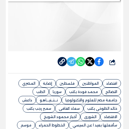
شارك
اقتصاد
المواطنين
فلسطين
إصابة
المصري
التصالح
محمد فودة يكتب
سوريا
الطب
جامعة مصر للعلوم والتكنولوجيا
نـــتــنيـــاهـو
داعش
خالد الطوخى يكتب
سعاد كفافى
سمير رجب يكتب
الاقتصاد
الشورى
أخبار محمود الشويخ
سأفعلها بعيد ا عن السيسي
الخطوط الحمراء
موسم