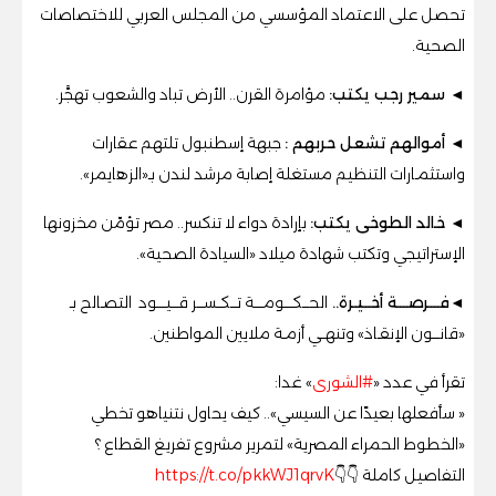
تحصل على الاعتماد المؤسسي من المجلس العربي للاختصاصات
الصحية.
◄ سمير رجب يكتب:
مؤامرة القرن.. الأرض تباد والشعوب تهجَّر.
◄
أموالهم تشعل حربهم
:
جبهة إسطنبول تلتهم عقارات
واستثمـارات التنظيم مستغلة إصابة مرشد لندن بـ«الزهايمر»
.
◄ خالد الطوخى يكتب:
بإرادة دواء لا تنكسر.. مصر تؤمّن مخزونها
الإستراتيجي وتكتب شهادة ميلاد «السيادة الصحية».
◄
فـــرصـــة أخــيـرة..
الحـــكــــومــــة تـــكــســـر قـــيــــود التصـالح بـ
«قانـــون الإنقـاذ» وتنهــي أزمـة ملايين المواطنين.
تقرأ في عدد «
#الشورى
» غدا:
« سأفعلها بعيدًا عن السيسي».. كيف يحاول نتنياهو تخطي
«الخطوط الحمراء المصرية» لتمرير مشروع تفريغ القطاع ؟
التفاصيل كاملة 👇👇
https://t.co/pkkWJ1qrvK