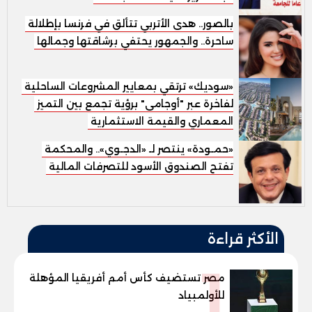
بالصور.. هدى الأتربي تتألق في فرنسا بإطلالة
ساحرة.. والجمهور يحتفي برشاقتها وجمالها
«سوديك» ترتقي بمعايير المشروعات الساحلية
الفاخرة عبر "أوجامى" برؤية تجمع بين التميز
المعماري والقيمة الاستثمارية
«حمـودة» ينتصر لـ «الدجـوي».. والمحكمة
تفتح الصندوق الأسود للتصرفات المالية
الأكثر قراءة
1
مصر تستضيف كأس أمم أفريقيا المؤهلة
للأولمبياد