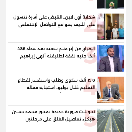
2
شحاتة أون لاين.. القبض على أسرة تتسول
على اللايف بمواقع التواصل الإجتماعى
3
الإفراج عن إبراهيم سعيد بعد سداد 486
ألف جنيه نفقة لطليقته أنهى إبراهيم
سعيد، لاعب الأهلي ومنتخب مصر السابق،
إجراءات خروجه من قسم شرطة مدينة نصر،
4
عقب سداد مبلغ 486 ألف جنيه قيمة
15.8 ألف شكوى وطلب واستفسار لقطاع
المتجمد من نفقة مصروفا
التعليم خلال يوليو.. استجابة فعالة
لشكاوى الطلاب وأولياء الأمور
5
تحويلات مرورية جديدة بمحور محمد حسين
هيكل، تفاصيل الغلق على مرحلتين