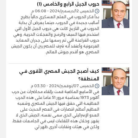
حروب الجيل الرابع والخامس (1)
الخميس 12/ديسمبر/2024 - 06:08 م
بدأ فكر الحروب في العلم العسكري حالياً يطرح
أساليب جديدة في الحروب، حينما يعرض أن بداية
الحروب في التاريخ كانت هي حروب الجيل الأول التي
استخدم فيها السيف والرمح والعجلات الحربية، وهي
حروب الفراعنة التي تم رسمها على جدران المعابد
الفرعونية وأعتقد أنه شرف للمصريين أن يكون الجيش
المصري هو أقدم جيوش العالم.
كيف أصبح الجيش المصري الأقوى فـي
المنطقة؟
الخميس 07/نوفمبر/2024 - 03:30 م
في الأسابيع الماضية قمت بإلقاء محاضرات عن حرب
أكتوبر 1973 بمناسبة مرور 51 عاما على هذه الحرب
العظيمة التي حقق فيها الجيش المصري وشعبه
العظيم أعظم انتصارات في العصر الحديث على
العدو الإسرائيلي الذي سمى نفسه، الجيش الذي لا
يقهر. وخلال هذه اللقاءات ليس في الجامعات فقط،
ولكن في هيئات ونقابات أخرى ظهر لي