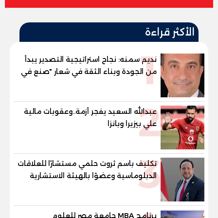
الأكثر قراءة
1
نديم سمنه: نجاح استراتيجية التصدير يبدأ
من الجودة وبناء الثقة في شعار "صنع في
مصر"
2
عبدالله السعيد يفجر أزمة..وعقوبات مالية
علي بيزيرا وبانزا
3
تكليف باسم ثروت حلمي مستشارًا للعلاقات
الدبلوماسية وعضوًا بالهيئة الاستشارية
العليا لمنظمة «جاد جمينت يوإن»
برنامج MBA جامعة مصر للعلوم