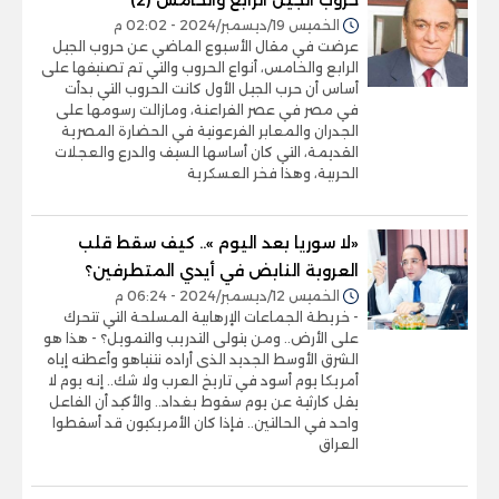
الخميس 19/ديسمبر/2024 - 02:02 م
عرضت في مقال الأسبوع الماضي عن حروب الجيل
الرابع والخامس، أنواع الحروب والتي تم تصنيفها على
أساس أن حرب الجيل الأول كانت الحروب التي بدأت
في مصر في عصر الفراعنة، ومازالت رسومها على
الجدران والمعابر الفرعونية في الحضارة المصرية
القديمة، التي كان أساسها السيف والدرع والعجلات
الحربية، وهذا فخر العسكرية
«لا سوريا بعد اليوم ».. كيف سقط قلب
العروبة النابض في أيدي المتطرفين؟
الخميس 12/ديسمبر/2024 - 06:24 م
- خريطة الجماعات الإرهابية المسلحة التي تتحرك
على الأرض.. ومن يتولى التدريب والتمويل؟ - هذا هو
الشرق الأوسط الجديد الذى أراده نتنياهو وأعطته إياه
أمريكا يوم أسود في تاريخ العرب ولا شك.. إنه يوم لا
يقل كارثية عن يوم سقوط بغداد.. والأكيد أن الفاعل
واحد في الحالتين.. فإذا كان الأمريكيون قد أسقطوا
العراق