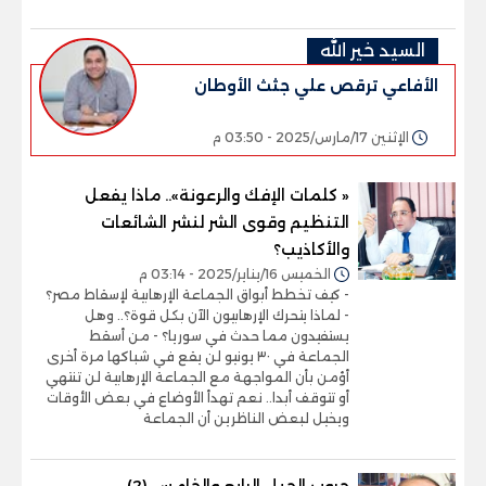
السيد خير الله
الأفاعي ترقص علي جثث الأوطان
الإثنين 17/مارس/2025 - 03:50 م
« كلمات الإفك والرعونة».. ماذا يفعل
التنظيم وقوى الشر لنشر الشائعات
والأكاذيب؟
الخميس 16/يناير/2025 - 03:14 م
- كيف تخطط أبواق الجماعة الإرهابية لإسقاط مصر؟
- لماذا يتحرك الإرهابيون الآن بكل قوة؟.. وهل
يستفيدون مما حدث في سوريا؟ - من أسقط
الجماعة في ٣٠ يونيو لن يقع في شباكها مرة أخرى
أؤمن بأن المواجهة مع الجماعة الإرهابية لن تنتهي
أو تتوقف أبدا.. نعم تهدأ الأوضاع في بعض الأوقات
ويخيل لبعض الناظرين أن الجماعة
حروب الجيل الرابع والخامس (2)