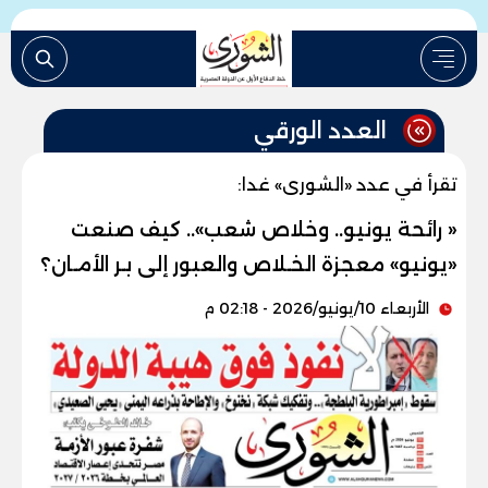
العدد الورقي
تقرأ في عدد «الشورى» غدا:
« رائحة يونيو.. وخلاص شعب».. كيف صنعت
«يونيو» معجزة الخـلاص والعبور إلى بـر الأمـان؟
الأربعاء 10/يونيو/2026 - 02:18 م