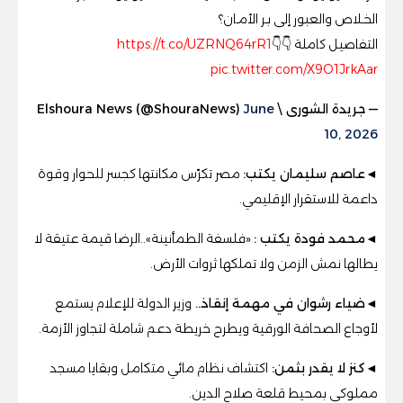
الخـلاص والعبور إلى بـر الأمـان؟
التفاصيل كاملة 👇👇
https://t.co/UZRNQ64rR1
pic.twitter.com/X9O1JrkAar
— جريدة الشورى \ Elshoura News (@ShouraNews)
June
10, 2026
◄عاصم سليمان يكتب:
مصر تكرّس مكانتها كجسر للحوار وقوة
داعمة للاستقرار الإقليمي
.
◄محمد فودة يكتب :
«فلسفة الطمأنينة»..الرضا قيمة عتيقة لا
يطالها نمش الزمن ولا تملكها ثروات الأرض.
◄
ضياء رشوان في مهمة إنقاذ..
وزير الدولة للإعلام يستمع
لأوجاع الصحافة الورقية ويطرح خريطة دعم شاملة لتجاوز الأزمة
.
◄
كنز لا يقدر بثمن
:
اكتشاف نظام مائي متكامل وبقايا مسجد
مملوكي بمحيط قلعة صلاح الدين
.