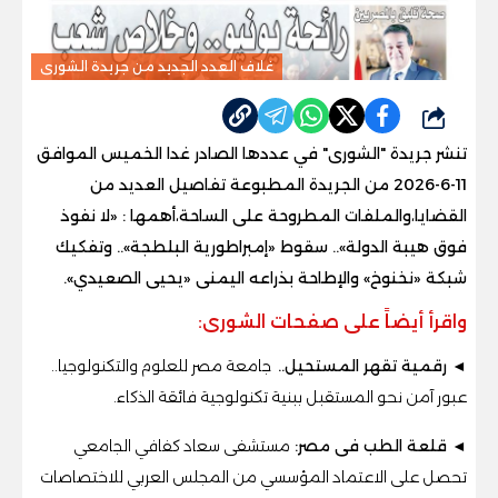
غلاف العدد الجديد من جريدة الشورى
شارك
تنشر جريدة "الشورى" في عددها الصادر غدا الخميس الموافق
11-6-2026 من الجريدة المطبوعة تفاصيل العديد من
القضايا،والملفات المطروحة على الساحة،أهمها : «
لا نفوذ
فوق هيبة الدولة
»..
سقوط «إمبراطورية البلطجة».. وتفكيك
شبكة «نخنوخ» والإطاحة بذراعه اليمنى «يحيى الصعيدي».
واقرأ أيضاً على صفحات الشورى:
◄ رقمية تقهر المستحيل..
جامعة مصر للعلوم والتكنولوجيا..
عبور آمن نحو المستقبل ببنية تكنولوجية فائقة الذكاء.
◄ قلعة الطب فى مصر:
مستشفى سعاد كفافي الجامعي
تحصل على الاعتماد المؤسسي من المجلس العربي للاختصاصات