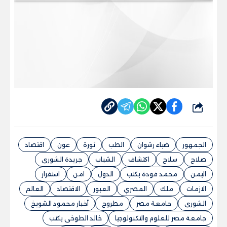
شارك
الجمهور
ضياء رشوان
الطب
ثورة
عون
اقتصاد
صلاح
سلاح
اكتشاف
الشباب
جريدة الشورى
اليمن
محمد فودة يكتب
الدول
امن
استقرار
الازمات
ملك
المصري
العبور
الاقتصاد
العالم
الشورى
جامعة مصر
مطروح
أخبار محمود الشويخ
جامعة مصر للعلوم والتكنولوجيا
خالد الطوخى يكتب