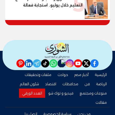
5
التعليم خلال يوليو.. استجابة فعالة
لشكاوى الطلاب وأولياء الأمور
pinterest
linkedin
telegram
whatsapp
tiktok
instagram
nabd
youtube
twitter
facebook
الرئيسية
أخبار مصر
حوادث
ملفات وتحقيقات
الرياضة
فن
محافظات
اقتصاد
شئون العالم
منوعات ومجتمع
فيديو و توك شو
العدد الورقي
مقالات
من نحن
سياسة الخصوصية
اتصل بنا