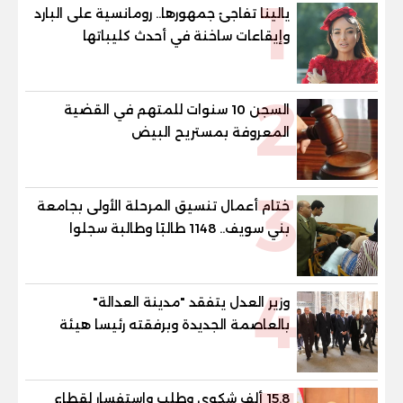
1
يالينا تفاجئ جمهورها.. رومانسية على البارد
وإيقاعات ساخنة في أحدث كليباتها
2
السجن 10 سنوات للمتهم في القضية
المعروفة بمستريح البيض
3
ختام أعمال تنسيق المرحلة الأولى بجامعة
بني سويف.. 1148 طالبًا وطالبة سجلوا
رغباتهم
4
وزير العدل يتفقد "مدينة العدالة"
بالعاصمة الجديدة وبرفقته رئيسا هيئة
قضايا الدولة وهيئة النيابة الإدارية
15.8 ألف شكوى وطلب واستفسار لقطاع