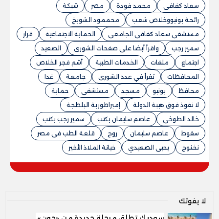
سعاد كفافى
محمد فودة
مصر
شبكة
رائحة يونيووخلاص شعب
محممود الشويخ
مستشفى سعاد كفافى الجامعى
الحماية الاجتماعية
قرار
سمير رجب
واقرأ أيضا على صفحات الشورى
الصعيد
اجتماع
ملفات
الخدمات الطبية
أشم فجر الخلاص
المحافظات
تقرأ في عدد الشورى
جامعة
غدا
محافظ
يونيو
مسجد
مستشفى
حماية
لا نفوذ فوق هيبة الدولة
إمبراطورية البلطجة
خالد الطوخى
عاصم سليمان يكتب
سمير رجب يكتب
سقوط
عاصم سليمان
روح
قلعة الطب فى مصر
نخنوخ
يحيى الصعيدي
خيانة الملاذ الأخير
لا يفوتك
سوديك تطلق مرحلة جديدة من «جون»