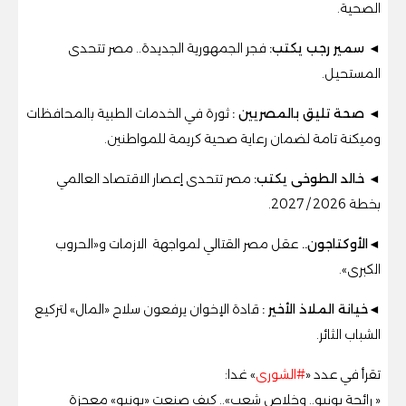
الصحية.
◄ سمير رجب يكتب:
فجر الجمهورية الجديدة.. مصر تتحدى
المستحيل.
◄
صحة تليق بالمصريين
:
ثورة في الخدمات الطبية بالمحافظات
وميكنة تامة لضمان رعاية صحية كريمة للمواطنين.
◄ خالد الطوخى يكتب:
مصر تتحدى إعصار الاقتصاد العالمي
بخطة 2026 / 2027.
◄
الأوكتاجون..
عقل مصر القتالي لمواجهة الازمات و«الحروب
الكبرى».
◄خيانة الملاذ الأخير
:
قادة الإخوان يرفعون سلاح «المال» لتركيع
الشباب الثائر.
تقرأ في عدد «
#الشورى
» غدا:
« رائحة يونيو.. وخلاص شعب».. كيف صنعت «يونيو» معجزة