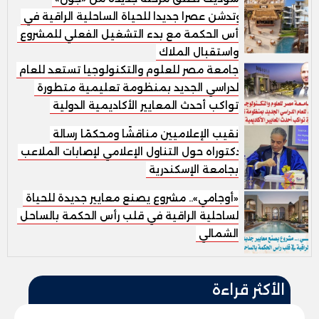
وتدشن عصرا جديدا للحياة الساحلية الراقية في
رأس الحكمة مع بدء التشغيل الفعلي للمشروع
واستقبال الملاك
جامعة مصر للعلوم والتكنولوجيا تستعد للعام
الدراسي الجديد بمنظومة تعليمية متطورة
تواكب أحدث المعايير الأكاديمية الدولية
نقيب الإعلاميين مناقشًا ومحكمًا رسالة
دكتوراه حول التناول الإعلامي لإصابات الملاعب
بجامعة الإسكندرية
«أوجامي».. مشروع يصنع معايير جديدة للحياة
الساحلية الراقية في قلب رأس الحكمة بالساحل
الشمالي
الأكثر قراءة