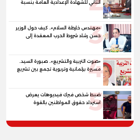
2
الثاني للشهادة الإعدادية العامة بنسبة
79.9% نظامي ...و69.55% منازل.. و70.56%
للمهنية .. و100% للصُم وضعاف السمع
3
والنور للمكفوفين
«مهندس خارطة السلام».. كيف حول الوزير
حسن رشاد شروط الحرب المعقدة إلى
"خارطة طريق" للانسحاب والإعمار؟
4
«صوت التربية والتشريع».. صبورة السيد..
مسيرة برلمانية وتربوية تجمع بين تشريع
القوانين وصناعة الأجيال لبناء الإنسان
المصري
5
ضبط شخص فبرك فيديوهات يعرض
استرداد حقوق المواطنين بالقوة