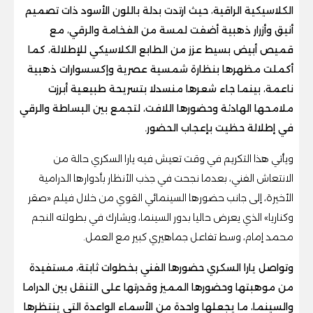
الكلاسيكية الراقية، حيث ارتدت بدلة باللون الأسود ذات تصميم
أنيق وأزرار ذهبية أضفت لمسة من الفخامة والرقي، مع
قميص أبيض بسيط عزز من الطابع الكلاسيكي للإطلالة، كما
أكملت مظهرها بنظارة شمسية عصرية وإكسسوارات ذهبية
ناعمة، بينما جاء شعرها منسدلا بتسريحة طبيعية أبرزت
ملامحها الهادئة وحضورها اللافت، لتجمع بين البساطة والرقي
في إطلالة حظيت بإعجاب الحضور.
ويأتي هذا التكريم في وقت تعيش فيه يارا السكري حالة من
الانتعاش الفني، بعدما نجحت في جذب الأنظار بأدوارها الدرامية
الأخيرة، إلى جانب حضورها السينمائي القوي من خلال فيلم «صقر
وكناريا» الذي يعرض حاليا بدور السينما، ويشارك في بطولته النجم
محمد إمام، وسط تفاعل جماهيري كبير مع العمل.
وتواصل يارا السكري حضورها الفني بخطوات ثابتة، مستفيدة
من موهبتها وحضورها المميز وقدرتها على التنقل بين الدراما
والسينما، ما يجعلها واحدة من الأسماء الواعدة التي ينتظرها