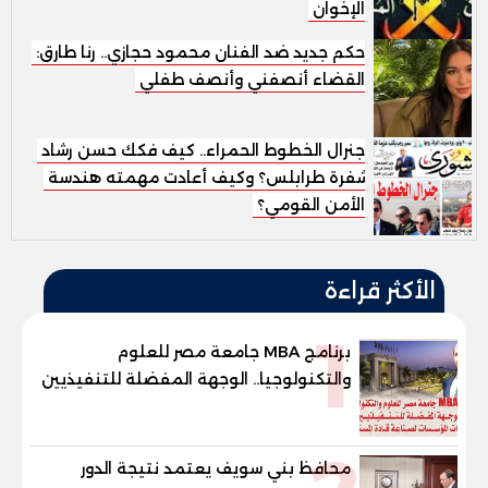
الإخوان
حكم جديد ضد الفنان محمود حجازي.. رنا طارق:
القضاء أنصفني وأنصف طفلي
جنرال الخطوط الحمراء.. كيف فكك حسن رشاد
شفرة طرابلس؟ وكيف أعادت مهمته هندسة
الأمن القومي؟
الأكثر قراءة
1
برنامج MBA جامعة مصر للعلوم
والتكنولوجيا.. الوجهة المفضلة للتنفيذيين
وقيادات المؤسسات لصناعة قادة
المستقبل
محافظ بني سويف يعتمد نتيجة الدور