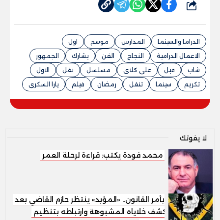
شارك
الدراما والسينما
المدارس
موسم
اول
الاعمال الدرامية
النجاح
الفن
يشارك
الجمهور
شاب
فيل
على كلاى
مسلسل
نقل
الاول
تكريم
سينما
تنقل
رمضان
فيلم
يارا السكرى
لا يفوتك
محمد فودة يكتب: قراءة لرحلة العمر
بأمر القانون.. «المؤبد» ينتظر حازم القاضي بعد
كشف خلاياه المشبوهة وارتباطه بتنظيم