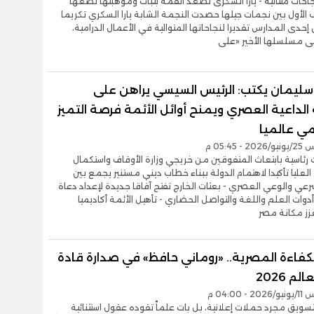
حات متتالية - يارا السكرى تصعد القمة بثبات وموهبتها تضعها
لأول بين نجمات جيلها حصدت النجمة الشابة يارا السكري تكريما
إحدى المدارس تقديرا لنجاحاتها المتوالية في الأعمال الدرامية،
 مسلسلها الأخير «على
ليمان يكتب: الرئيس السيسي يراهن على
لداعية العصري ويمنح أوائل الأئمة فرصة التميز
مي عالميا
- 05:45 م
 رئاسية بابتعاث المتفوقين من خريجي وزارة الأوقاف واستكمال
العليا تأكيدا لاهتمام الدولة ببناء خطاب ديني مستنير يجمع بين
رعي والوعي العصري - بعثات الخارج تفتح آفاقا جديدة لإعداد دعاة
دوات العلم واللغة والتواصل الحضاري - تأهيل الأئمة أكاديميا
زز مكانة مصر
كفاءة المصرية.. «روماني حافظ» في صدارة قادة
الم 2026
- 04:00 م
تسويق مجرد حملات إعلانية، بل بات علماً تقوده عقول استثنائية