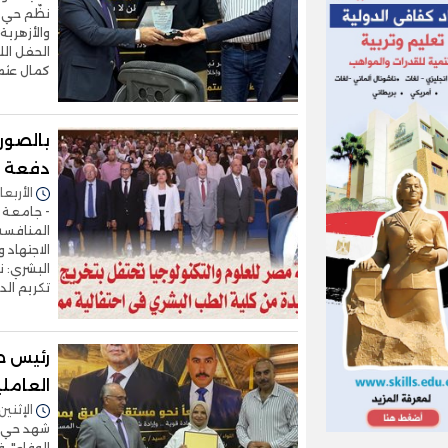
نظّم حي ا
والأزهري
الحفل الل
كمال عث
بالصور.
دفعة ج
الأربعاء 29/يوليو/2026 - 3
- جامعة م
المنافسة 
الاجتهاد 
البشري: ن
تكريم الد
رئيس حي
العاملي
الإثنين 27/يوليو/2026 - 9:45
شهد حي ال
الوفاء"، 