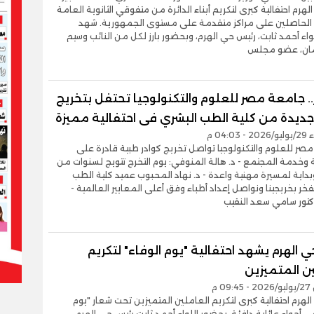
لهرم احتفالية كبرى لتكريم أبناء الدائرة من متفوقي الثانوية العامة
ة الحاصلين على مراكز متقدمة على مستوى الجمهورية. شهد
واء أحمد ثابت، رئيس حي الهرم، وبحضور بارز لكل من النائب وسيم
مان، عضو مجلس
. جامعة مصر للعلوم والتكنولوجيا تحتفل بتخريج
ديدة من كلية الطب البشري فى احتفالية مميزة
04:0 م
صر للعلوم والتكنولوجيا تواصل تخريج كوادر طبية قادرة على
وخدمة المجتمع - د. هالة المنوفي: يوم التخرج تتويج لسنوات من
وبداية لمسيرة مهنية واعدة - د. نهاد المحبوب عميد كلية الطب
فخر بخريجينا ونواصل إعداد أطباء وفق أعلى المعايير العالمية -
كتور سامي سعد النقيب
 الهرم يشهد احتفالية "يوم الوفاء" لتكريم
ن المتميزين
0 م
هرم احتفالية كبرى لتكريم العاملين المتميزين تحت شعار "يوم
في أجواء عائلية دافئة، بحضور اللواء أحمد ثابت رئيس حي الهرم.