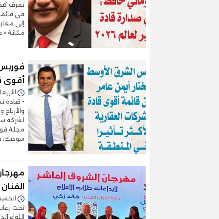
تعرف كيف 
في قائمة «
إلى معايي
مكانة « ح
فوربس 
أقوى قا
الأربعاء 06/مايو/2026 - 8
- قيادة 
والأرباح 
لشركة سو
مجلة فور
سوديك، ض
مهرجان 
الفنان خال
الخميس 23/أبريل/2026 
تحت رعاي
اللواء ال