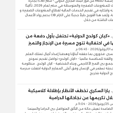
أعلنت مؤسسة MEED عن فوز البنك التجاري الدولي – مصر (CIB) بجائزة
أفضل بنك للمشروعات الصغيرة والمتوسطة في مصر لعام 2026، تأكيدًا
ه وابتكاره في تقديم الخدمات المالية لقطاع المشروعات الصغيرة و
المتوسطة، ويُعد هذا التتويج دليلاً جديدًا على التزام CIB بدعم رواد الأعمال
ات الناشئة من خلال
. «كيان كولدج الدولية» تحتفل بأول دفعة من
 في احتفالية تتوج مسيرة من الإنجاز والتميز
06:4 م
ين: فخورون بما حققه أبناؤنا وهدفنا إعداد أجيال تمتلك العلم
والثقة للمنافسة عالميا - «كيان كولدج» تواصل تقديم نموذج
مع بين التميز الأكاديمي وبناء الشخصية - كيان كولدج.. منظومة
ديثة تستثمر في الإنسان وفق أعلى المعايير الدولية احتفلت مدرسة
ج الدولية بتخريج
. يارا السكري تخطف الأنظار بإطلالة كلاسيكية
لال تكريمها عن نجاحاتها الدرامية
- 11:04 م
الصاعدة تعيش حالة من التألق المتواصل بين الدراما والسينما