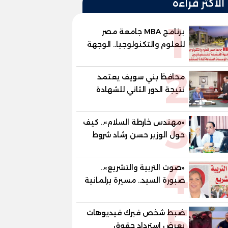
الأكثر قراءة
1
برنامج MBA جامعة مصر
للعلوم والتكنولوجيا.. الوجهة
المفضلة للتنفيذيين وقيادات
2
المؤسسات لصناعة قادة
محافظ بني سويف يعتمد
المستقبل
نتيجة الدور الثاني للشهادة
الإعدادية العامة بنسبة
3
79.9% نظامي ...و69.55%
«مهندس خارطة السلام».. كيف
منازل.. و70.56% للمهنية ..
حول الوزير حسن رشاد شروط
و100% للصُم وضعاف السمع
الحرب المعقدة إلى "خارطة
والنور للمكفوفين
4
طريق" للانسحاب والإعمار؟
«صوت التربية والتشريع»..
صبورة السيد.. مسيرة برلمانية
وتربوية تجمع بين تشريع
5
القوانين وصناعة الأجيال لبناء
ضبط شخص فبرك فيديوهات
الإنسان المصري
يعرض استرداد حقوق