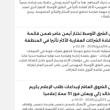
تحرك الجماهير. هذا ما أثبته الخبير روماني حافظ بعد إدراجه رسمياً
فوربس» لأكثر القادة تأثيراً في الشرق الأوسط. الاختيار الذي استند
ر مهنية صارمة تخضغ لحجم الابتكار والنتائج الملموسة، يرسخ
افظ »
الشرق الأوسط تختار أيمن عامر ضمن قائمة
دة الشركات العقارية الأكثر تأثيرا في المنطقة
02:2 م
تشغيلية ناجحة تدفع سوديك لتحقيق قفزات قوية في المبيعات
والإيرادات - حقق بصمة إدارية وقيادية منذ توليه منصبه مديرا عاما
ديك انعكست على مؤشرات الأداء ومسار النمو داخل الشركة اختارت
بس الشرق الأوسط، المهندس أيمن عامر، المدير العام لشركة
من قائمة أقوى قادة الشركات
الشروق العاشر لإبداعات طلاب الإعلام يكريم
د زكي ويعلن فوز 51 عملا إعلاميا
- 04:01 م
ة وبحضور سيدتي الأعمال ياسمين خميس وفريدة خميس، وإشراف
دكتور أحمد عبد الرحيم رئيس مجلس إدارة أكاديمية الشروق، والدكتور