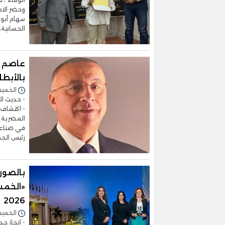
وحضر الاح
سهام أبو 
الحسابية،
عاصم س
بالأبط
الخميس 16/يوليو/2026 
- حديث ال
- اكتشاف 
المصرية -
في صناعة
رئيس الج
بالصور
«الخمس
2026
الخميس 16/يوليو/2026 
- إنجاز ج