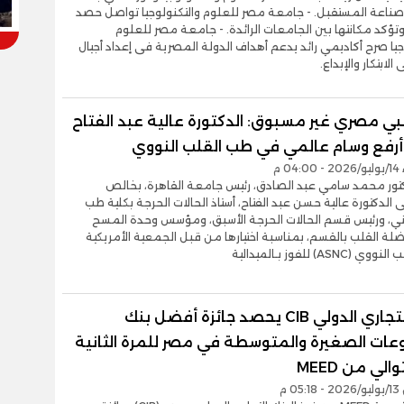
وصناعة المستقبل. - جامعة مصر للعلوم والتكنولوجيا تواصل حصد
 وتؤكد مكانتها بين الجامعات الرائدة. - جامعة مصر للعلوم
جيا صرح أكاديمي رائد يدعم أهداف الدولة المصرية فى إعداد أجيال
الابتكار والإبداع.
بي مصري غير مسبوق: الدكتورة عالية عبد الفتاح
رفع وسام عالمي في طب القلب النووي
0 م
كتور محمد سامي عبد الصادق، رئيس جامعة القاهرة، بخالص
لى الدكتورة عالية حسن عبد الفتاح، أستاذ الحالات الحرجة بكلية طب
ني، ورئيس قسم الحالات الحرجة الأسبق، ومؤسس وحدة المسح
لة القلب بالقسم، بمناسبة اختيارها من قبل الجمعية الأمريكية
ASN) للفوز بـالميدالية
البنك التجاري الدولي CIB يحصد جائزة أفضل بنك
عات الصغيرة والمتوسطة في مصر للمرة الثانية
الي من MEED
0 م