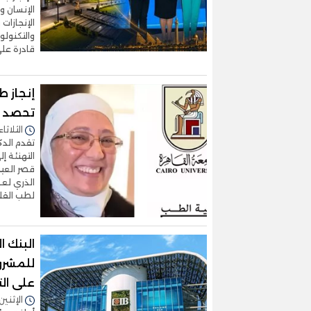
الإنسان 
الإنجازات
والتكنولو
قادرة على 
إنجاز ط
تحصد أ
الثلاثاء 14/يوليو/2026 - 4:00
تقدم الد
التهنئة إ
قصر العي
الذري لعض
لطب القلب النووي (C
للمشرو
على التو
الإثنين 13/يوليو/2026 - 5:18