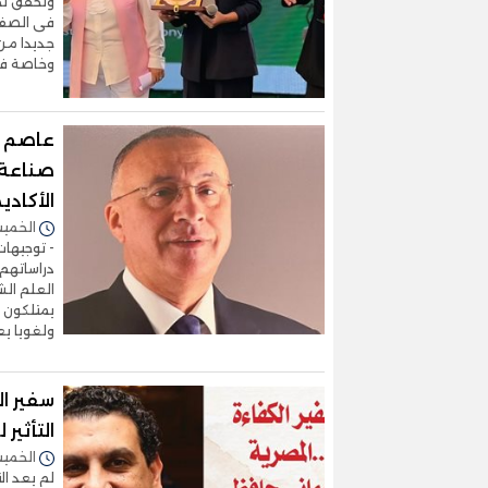
وتحقق نجا
فى الصف ا
جديدا من 
وخاصة فى
عاصم س
صناعة ا
الأكادي
الخميس 25/يونيو/2026 
- توجيهات
دراساتهم 
العلم الش
يمتلكون أ
ولغويا يع
سفير ال
التأثير لع
الخميس 11/يونيو/2026 
لم يعد ال