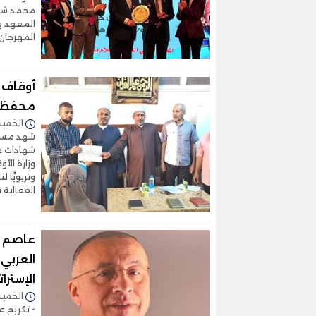
محمد شوما
المعهد ور
المهرجان،
أوقاف 
محفظي 
الخميس 16/أبريل/2026 
شهد مسجد 
شهادات خ
وزارة الأ
وتربويًّا
الفعالية 
عاصم س
العربي"
الإسترا
الخميس 09/أبريل/2026 
- تكريم ع