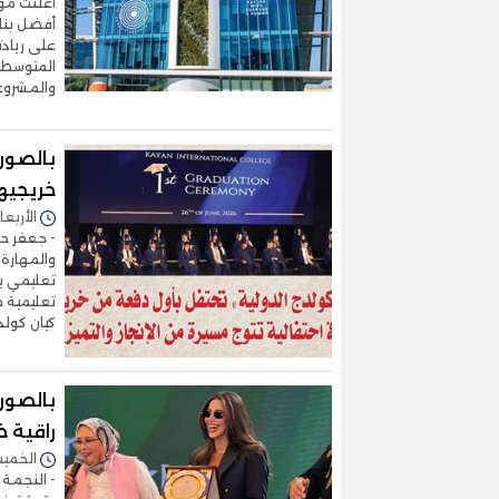
على ريادت
والمشروع
بالصور.
خريجيها
الأربعاء 01/يوليو/2026 - 5
- جعفر حس
والمهارة 
تعليمي يج
تعليمية ح
كيان كولد
بالصور.
راقية خ
الخميس 25/يونيو/2026 
- النجمة 