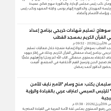
ن نائب رئيس مجلس الإدارة، والدكتورة سهير صالح، عميدة
ئيسة المهرجان، والدكتورة إلهام يونس، وكيلة المعهد ونائب رئيس
 ورؤساء الأقسام وأعضاء
سوهاج: تسليم شهادات خريجي برنامج إعداد
القرآن الكريم بمسجد القطب
- 09:52 م
القطب بسوهاج، أجواءً إيمانية متميزة خلال فعاليات تسليم
ريجي برنامج إعداد محفظي القرآن الكريم، وذلك في إطار جهود
وقاف للارتقاء بمستوى محفظي كتاب الله (عز وجل) وتأهيلهم علميًّا
 لنشر صحيح الدين وترسيخ القيم الأخلاقية في المجتمع. أُقيمت
بحضور الدكتور أحمد رمضان
ليمان يكتب: منح وسام "الأمير نايف للأمن
 للرئيس السيسي اعتراف عربي بالقيادة والرؤية
تيجية
- 01:38 م
ربي رفيع المستوى يعكس ثقة الأمة العربية في القيادة المصرية