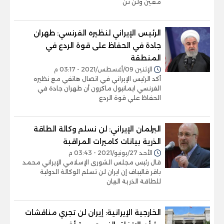
معين ولن نن
الرئيس الإيراني لنظيره الفرنسي: طهران
جادة في الحفاظ على قوة الردع في
المنطقة
الإثنين 09/أغسطس/2021 - 03:17 م
أكد الرئيس الإيراني في اتصال هاتفي مع نظيره
الفرنسي ايمانيول ماكرون أن طهران جادة في
الحفاظ علي قوة الردع
البرلمان الإيراني: لن نسلم وكالة الطاقة
الذرية بيانات كاميرات المراقبة
الأحد 27/يونيو/2021 - 03:43 م
قال رئيس مجلس الشورى الإسلامي الإيراني محمد
باقر قاليباف إن ايران لن تسلم الوكالة الدولية
للطاقة الذرية البيان
الخارجية الإيرانية: إيران لن تجري مناقشات