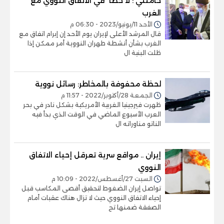
خامنئي :'لا خطأ' في الاتفاق النووي مع
الغرب
الأحد 11/يونيو/2023 - 06:30 م
قال المرشد الأعلى لإيران يوم الأحد إن إبرام اتفاق مع
الغرب بشأن أنشطة طهران النووية أمر ممكن إذا
ظلت البنية ال
لحظة محفوفة بالمخاطر: رسائل نووية
الجمعة 28/أكتوبر/2022 - 11:57 م
ظهرت فيرجينيا الغربية الأمريكية بشكل نادر في بحر
العرب الأسبوع الماضي في الوقت الذي بدأ فيه
الناتو مناوراته ال
إيران .. مواقع سرية تعرقل إحياء الاتفاق
النووي
السبت 27/أغسطس/2022 - 10:09 م
تواصل إيران الضغوط لتحقيق أقصى المكاسب قبل
إحياء الاتفاق النووي حيث لا تزال هناك عقبات أمام
الصفقة ضمنها تح