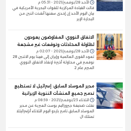
الأحد 28/نوفمبر/2021 - 05:31 م
قالت القيادة المركزية للقوات البحرية الأمريكية في
بيان اليوم الأحد إن إحدى سفنها أنقذت اثنين من
البحارة الإير
الاتفاق النووي: المفاوضون يعودون
لطاولة المحادثات وتوقعات غير مشجعة
الأحد 28/نوفمبر/2021 - 02:07 م
تعود القوى العالمية وإيران إلى فيينا يوم الاثنين 28
نوفمبر في محاولة أخيرة لإنقاذ الاتفاق النووي
المبرم عام 2
مدير الموساد السابق: إسرائيل لا تستطيع
تدمير جميع المنشآت الننوية الإيرانية
الثلاثاء 23/نوفمبر/2021 - 08:59 م
نقلت صحيفة جيروزاليم بوست العبرية عن مدير
الموساد السابق تامير باردو اليوم الثلاثاء أنإسرائيللا
تمتلك ال