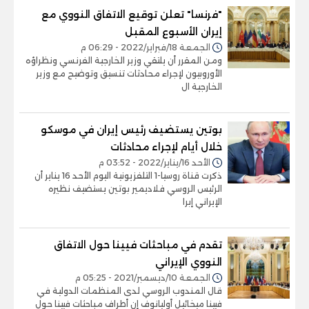
"فرنسا" تعلن توقيع الاتفاق النووي مع
إيران الأسبوع المقبل
الجمعة 18/فبراير/2022 - 06:29 م
ومن المقرر أن يلتقي وزير الخارجية الفرنسي ونظراؤه
الأوروبيون لإجراء محادثات تنسيق وتوضيح مع وزير
الخارجية ال
بوتين يستضيف رئيس إيران في موسكو
خلال أيام لإجراء محادثات
الأحد 16/يناير/2022 - 03:52 م
ذكرت قناة روسيا-1 التلفزيونية اليوم الأحد 16 يناير أن
الرئيس الروسي فلاديمير بوتين يستضيف نظيره
الإيراني إبرا
تقدم في مباحثات فيينا حول الاتفاق
النووي الإيراني
الجمعة 10/ديسمبر/2021 - 05:25 م
قال المندوب الروسي لدى المنظمات الدولية في
فيينا ميخائيل أوليانوف إن أطراف مباحثات فيينا حول