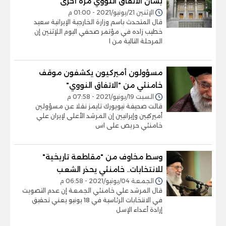
بشأن الاتفاق النووي مرة أخرى
الإثنين 21/يونيو/2021 - 01:00 م
قال المتحدث باسم وزارة الخارجية الإيرانية سعيد
خطيب زاده في مؤتمر صحفي اليوم اللإثنين إن
المرحلة التالية من ا
مسؤولون أميركيون يكشفون موقف
خامنئي من "الاتفاق النووي"
السبت 19/يونيو/2021 - 07:58 م
قالت صحيفة نيويورك تايمز نقلا عن مسؤولين
أميركيين وإيرانيين إن المرشد الأعلى لإيران علي
خامنئي حريص على اس
وسط مخاوف من "مقاطعة تاريخية"
للانتخابات.. خامنئي يحذر الشعب
الجمعة 04/يونيو/2021 - 06:58 م
قال المرشد علي خامنئي الجمعة إن عدم التصويت
في الانتخابات الرئاسية في 18 يونيو يعني تحقيق
إرادة أعداء الإسل