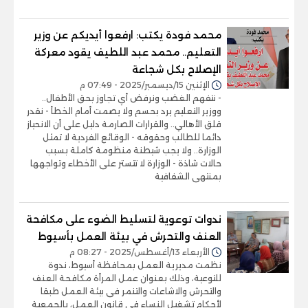
محمد فودة يكتب: ارفعوا أيديكم عن وزير
التعليم.. محمد عبد اللطيف يقود معركة
الإصلاح بكل شجاعة
الإثنين 15/ديسمبر/2025 - 07:49 م
- نتفهم الغضب ونرفض أي تجاوز بحق الأطفال..
ووزير التعليم يرد بحسم ولا يصمت أمام الخطأ - نقدر
قلق الأهالي.. والقرارات الصارمة دليل على أن الانحياز
دائما للطالب وحقوقه - الوقائع الفردية لا تمثل
الوزارة.. ولا يجب شيطنة منظومة كاملة بسبب
حالات شاذة - الوزارة لا تتستر على الأخطاء وتواجهها
بمنتهى الشفافية
ندوات توعوية لتسليط الضوء على مكافحة
العنف والتحرش في بيئة العمل بأسيوط
الأربعاء 13/أغسطس/2025 - 08:27 م
نظمت مديرية العمل بمحافظة أسيوط، ندوة
للتوعية، وذلك بعنوان عمل المرأة مكافحة العنف
والتحرش والاشاعات والتنمر فى بيئة العمل طبقا
لأحكام تشغيل النساء فى قانون العمل، بالجمعية