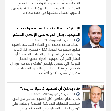
النسائية بجامعة أسيوط. تناولت الندوة تشجيع
المرأة على التدريب على المهن المختلفة، وتوجيهها
لـ سوق العمل، لتمكينها فى كافة مجالات
الإستراتيجية الوطنية للسلامة والصحة
المهنية.. رهان الدولة على الإنسان المنتج
الخميس 01/مايو/2025 - 04:46 م
- هناك قناعة عميقة لدى القيادة السياسية بأهمية
تطوير منظومة العمل ككل - تحسين كل الآليات
والإجراءات التي تمنع وقوع الحوادث الجسيمة أو
انتشار الأمراض المهنية - احترام معايير العمل
الدولية التي تضمن للإنسان كرامته وسلامته دون أن
تتصادم مع متطلبات الإنتاج والتطور الاقتصادي -
مصر لم تغفل أبدًا عن أصحاب
هل يمكن أن تفعلها كاميلا هاريس؟
الخميس 31/أكتوبر/2024 - 04:52 م
خلال العام الماضي، كان الجميع يسألني من الذي
سيكسب الانتخابات الأمريكية القادمة، ويجلس على
كرسي المكتب البيضاوي في البيت الأبيض في