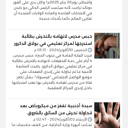
واشنطن يوم20 يناير 2025م؟ وكان ردي على الفور
دونالد ترامب، لأنه سيكسب الرئيس الحالي جو بايدن
في الانتخابات القادمة وكعادة الولايات المتحدة أن
تفاجئ العالم دائما بأحداث جديدة
حبس مدرس لاتهامه بالتحرش بطالبة
استدرجها لمركز تعليمي في بولاق الدكرور
الخميس 10/أكتوبر/2024 - 05:13 م
قررت النيابة العامة في جنوب الجيزة، حبس مدرس،
4 أيام على ذمة التحقيقات، لاتهامه بالتحرش بطالبة
في مركز تعليمي ببولاق الدكرور. رصدت المتابعة
الأمنية ما تم تداوله على إحدى الصفحات على
موقع التواصل الاجتماعى "فيسبوك"، بشأن تضرر
فتاة من مدرس لقيامه بالتحرش بها عقب استدراجها
داخل إحدى المراكز التعليمية
سيدة أجنبية تقفز من ميكروباص بعد
مُحاولة تحرش من السائق بالشروق
الأربعاء 02/أكتوبر/2024 - 02:47 م
تمكنت أجهزة وزارة الداخلية، من كشف ملابسات ما