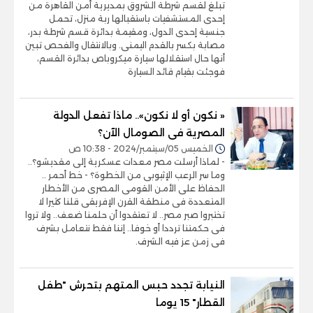
تبلغ لقسم شرطة الشروق بمديرية أمن القاهرة من
إحدى المستشفيات باستقبالها ربة منزل، تحمل
جنسية إحدى الدول، ومقيمة بدائرة قسم شرطة بدر،
مصابة بكسر بالقدم اليمنى. وبالانتقال والفحص تبين
أنها حال استقلالها سيارة ميكروباص بدائرة القسم،
فوجئت بقيام قائد السيارة
« نكون أو لا نكون».. ماذا تفعل الدولة
المصرية فى الصومال الآن؟
الخميس 05/سبتمبر/2024 - 10:38 ص
- لماذا أرسلت مصر معدات عسكرية إلى مقديشو؟..
وما سر الرعب الإثيوبى من الخطوة؟ - خط أحمر ..
الحفاظ على الأمن القومى المصرى من الأخطار
المتعددة فى منطقة القرن الإفريقى قلنا كثيرا لا
تختبروا صبر مصر.. لا تعتقدوا أن حلمنا ضعف.. ولا تروا
فى حكمتنا ترددا أو خوفا.. إننا فقط نتعامل بشرف
فى زمن عز فيه الشرف.
النيابة تجدد حبس المتهم بتحرش "طفل
القطار" 15 يوما