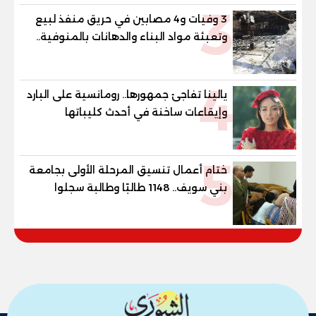
3
3 وفيات و4 مصابين في حريق منفذ لبيع
وتعبئة مواد البناء والدهانات بالمنوفية..
والمحافظ يتابع من موقع الحادث
4
يالينا تفاجئ جمهورها.. رومانسية على البارد
وإيقاعات ساخنة في أحدث كليباتها
5
ختام أعمال تنسيق المرحلة الأولى بجامعة
بني سويف.. 1148 طالبًا وطالبة سجلوا
رغباتهم