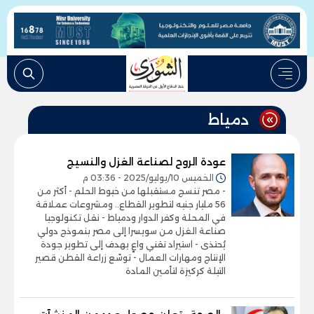
دمياط
عودة الروح لصناعة الغزل والنسيج
الخميس 10/يوليو/2025 - 03:36 م
- مصر تنسج مستقبلها من خيوط الحلم - أكثر من
56 مليار جنيه لتطوير القطاع.. ومشروعات عملاقة
في المحلة وكفر الدوار ودمياط - نقل تكنولوجيا
صناعة الغزل من سويسرا إلى مصر بنموذج دولي
يُحتذى - استيراد تقني واعٍ يهدف إلى تطوير جودة
الإنتاج ومهارات العمال - توسّع زراعة القطن قصير
التيلة كركيزة لتأمين المادة