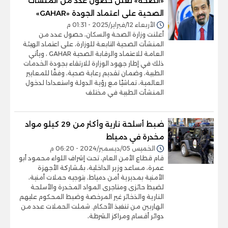
«الصحة» تعلن حصول عدد من المنشآت
الصحية على اعتماد الجودة «GAHAR»
الأربعاء 12/فبراير/2025 - 01:31 م
أعلنت وزارة الصحة والسكان، حصول عدد من
المنشآت الصحية التابعة للوزارة، على اعتماد الهيئة
العامة للاعتماد والرقابة الصحية GAHAR ، ويأتي
ذلك في إطار جهود الوزارة للارتقاء بجودة الخدمات
الطبية، وضمان تقديم رعاية صحية، وفقًا للمعايير
العالمية، تماشيًا مع رؤية الدولة واستعدادا لدخول
المنشآت الطبية في مختلف
ضبط أسلحة نارية وأكثر من 29 كيلو مواد
مخدرة في دمياط
الخميس 05/ديسمبر/2024 - 06:20 م
قام قطاع الأمن العام، تحت إشراف اللواء محمود أبو
عمرة، مساعد وزير الداخلية، بمُشاركة الأجهزة
الأمنية بمديرية أمن دمياط، بتوجيه حملات أمنية،
لضبط حائزى ومتاجرى المواد المخدرة والأسلحة
النارية والذخائر غير المرخصة وضبط المحكوم عليهم
الهاربين من تنفيذ الأحكام. شملت الحملات عدد من
دوائر أقسام ومراكز الشرطة،