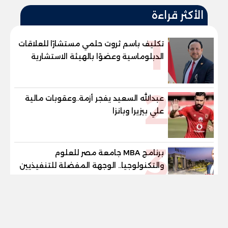
الأكثر قراءة
1
تكليف باسم ثروت حلمي مستشارًا للعلاقات
الدبلوماسية وعضوًا بالهيئة الاستشارية
العليا لمنظمة «جاد جمينت يوإن»
2
عبدالله السعيد يفجر أزمة..وعقوبات مالية
علي بيزيرا وبانزا
3
برنامج MBA جامعة مصر للعلوم
والتكنولوجيا.. الوجهة المفضلة للتنفيذيين
وقيادات المؤسسات لصناعة قادة
tel
المستقبل
4
محافظ بني سويف يعتمد نتيجة الدور
الثاني للشهادة الإعدادية العامة بنسبة