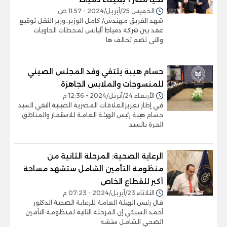
الخميس 25/أبريل/2024 - 11:57 ص
شهد الفريق مهندس/ كامل الوزير..وزير النقل توقيع
عقد بين شركة دمياط أليانس لمحطات الحاويات
والتى تضم تحالف ها
حسام هيبة يلتقي وفد المجلس الصيني
للمنسوجات والملابس الجاهزة
الأربعاء 24/أبريل/2024 - 12:36 م
في إطار تعزيزالعلاقات المصرية الصينية التقي السيد
حسام هيبة رئيس الهيئة العامة للاستثمار والمناطق
الحرة بالسيد
الرعاية الصحية: المرحلة الثانية من
منظومة التأمين الشامل ستشهد مساحة
أكبر للقطاع الخاص
الثلاثاء 23/أبريل/2024 - 07:23 م
قال رئيس الهيئة العامة للرعاية الصحية الدكتور
أحمد السبكي إن المرحلة الثانية لمنظومة التأمين
الصحي الشامل ستشه