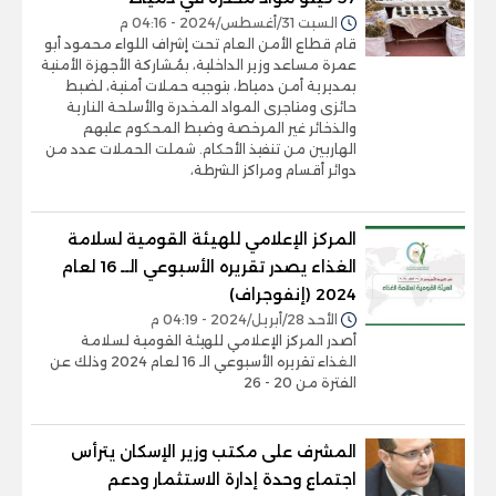
السبت 31/أغسطس/2024 - 04:16 م
قام قطاع الأمن العام تحت إشراف اللواء محمود أبو
عمرة مساعد وزير الداخلية، بمُشاركة الأجهزة الأمنية
بمديرية أمن دمياط، بتوجيه حملات أمنية، لضبط
حائزى ومتاجرى المواد المخدرة والأسلحة النارية
والذخائر غير المرخصة وضبط المحكوم عليهم
الهاربين من تنفيذ الأحكام. شملت الحملات عدد من
دوائر أقسام ومراكز الشرطة،
المركز الإعلامي للهيئة القومية لسلامة
الغذاء يصدر تقريره الأسبوعي الــ 16 لعام
2024 (إنفوجراف)
الأحد 28/أبريل/2024 - 04:19 م
أصدر المركز الإعلامي للهيئة القومية لسلامة
الغذاء تقريره الأسبوعي الـ 16 لعام 2024 وذلك عن
الفترة من 20 - 26
المشرف على مكتب وزير الإسكان يترأس
اجتماع وحدة إدارة الاستثمار ودعم