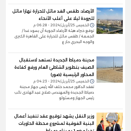
الأرصاد: طقس الغد مائل للحرارة نهارا مائل
للبرودة ليلا على أغلب الأنحاء
الخميس 25/أبريل/2024 - 06:28 م
توقع خبراء هيئة الأرصاد الجوية أن يسود غدا /
الجمعة / طقس مائل للحرارة على القاهرة الكبرى
والوجه البحري حار ع
مدينة دمياط الجديدة تستعد لاستقبال
الصيف بتطوير الشاطئ العام ورفع كفاءة
المحاور الرئيسية (صور)
الخميس 25/أبريل/2024 - 04:23 م
تفقد الدكتور محمد خلف الله رئيس جهاز مدينة
دمياط الجديدة والمهندس صلاح عبد الهادى نائب
رئيس الجهاز ومسئولو
وزير النقل يشهد توقيع عقد تنفيذ أعمال
البنية الفوقية لمشروع محطة الحاويات
تحيا مصر 1 بميناء دمياط