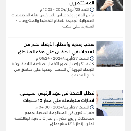
المستثمرين
الأحد 28/أبريل/2024 - 12:05 م
ترأس الدكتور وليد عباس نائب رئيس هيئة المجتمعات
العمرانية الجديدة لقطاع التخطيط والمشروعات -
المشرف على مكتب
سحب رعدية وأمطار.. الأرصاد نحذر من
تغييرات في الطقس على هذه المناطق
السبت 27/أبريل/2024 - 06:24 م
كشف آخر إصدار لصور الأقمار الصناعية التابعة لهيئة
الأرصاد الجوية أن السحب الرعدية على مناطق من
خليج العقبة و
قطاع الصحة فى عهد الرئيس السيسى..
انجازات متواصلة على مدار 10 سنوات
السبت 27/أبريل/2024 - 04:00 م
طفرات كبرى فى المنظومة الصحية بجميع
محافظات وربوع مصر .. وانجازات لا مثيل لهاالصحة
تعلن : إنجاز 1214 مشروعا ق