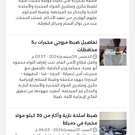
الأمنية بمديرية أمن دمياط بتوجيه حملات أمنية،
لضبط حائزى ومتاجرى المواد المخدرة والأسلحة
النارية والذخائر غير المرخصة، وضبط المحكوم
عليهم الهاربين من تنفيذ الأحكام. شملت الحملات
عدد من دوائر أقسام ومراكز الشرطة،
تفاصيل ضبط مروجي مخدرات بـ5
محافظات
الخميس 26/سبتمبر/2024 - 03:57 م
واصل قطاع الأمن العام، تحت إشراف اللواء محمود
أبو عمرة، مساعد وزير الداخلية، بالتنسيق مع
مديريات أمن (دمياط - الجيزة – قنا - الدقهلية –
البحيرة) جهود ملاحقة وضبط العناصر الإجرامية
حائزى ومتاجرى المواد المخدرة والأسلحة النارية
والذخائر غير المرخصة. أسفرت جهودها عن تحقيق
النتائج الإيجابية الآتية: ضبط
ضبط اسلحة نارية وأكثر من 30 كيلو مواد
مخدرة في دمياط
السبت 21/سبتمبر/2024 - 04:03 م