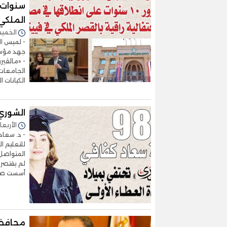
سنوات 
الملكي
الخميس 02/أبريل/2026 
- لميس ال
جهد مؤسس
- «مالڤير
الجامعات 
الكيانات ا
الشوري
الأربعاء 04/مارس/2026 - 9
- د. سعاد
للتعليم 
المتواصل 
لم يقتصر 
أسست صرو
محافظ 