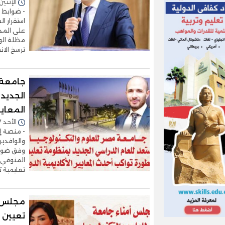
الإثنين 13/يوليو/2026 - 1:41
- ضوابط ج
استقرار ا
على المدا
مظلة الوز
ترسخ الا
جامعة 
الجديد
المعايي
الأحد 07/يونيو/2026 - 01:03 م
- منصة إل
والوافدين
وفق ضوابط
المنوفي:
تعليمية ت
مجلس أ
تعيين ا