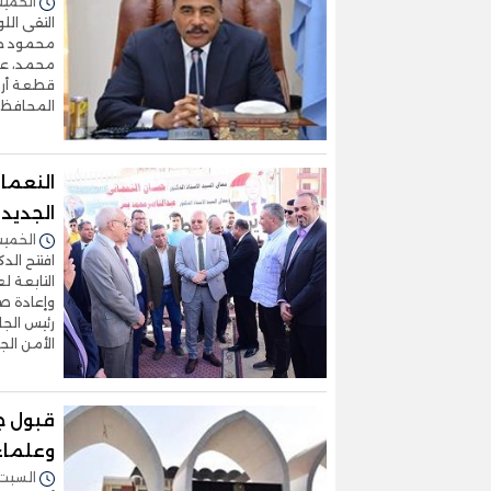
الخميس 05/ديسمبر/2024 
التقى الل
محمود خفا
محمد، عم
قطعة أرض
المحافظ،
النعما
الجديد
الخميس 31/أكتوبر/2024 
افتتح الد
التابعة ل
وإعادة صيا
رئيس الجا
الأمن ال
قبول ج
وعلماء
السبت 05/أكتوبر/2024 - :14