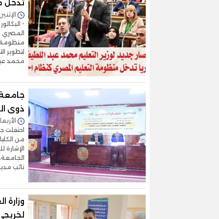
تدخل م
الإثنين 07/يوليو/2025 - 5:29
- البكالو
المصري - 
منظومة ا
لتطوير ال
محمد عبد
ذوى ال
الأربعاء 25/يونيو/2025 - 0
من الكليا
الإشارة ل
الجامعة، 
نائب مدير
وزارة ا
لخريجي 4 دورات مجانية ب