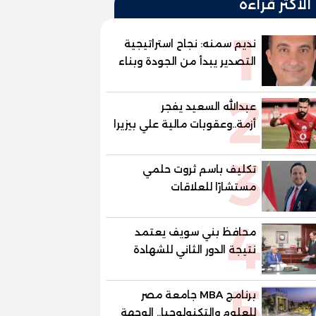
الأكثر قراءة
1
نديم سمنه: نجاح استراتيجية
التصدير يبدأ من الجودة وبناء
الثقة في شعار "صنع في
2
مصر"
عبدالله السعيد يفجر
أزمة..وعقوبات مالية علي بيزيرا
وبانزا
3
تكليف باسم ثروت حلمي
مستشارًا للعلاقات
الدبلوماسية وعضوًا بالهيئة
4
الاستشارية العليا لمنظمة
محافظ بني سويف يعتمد
«جاد جمينت يوإن»
نتيجة الدور الثاني للشهادة
الإعدادية العامة بنسبة
5
79.9% نظامي ...و69.55%
برنامج MBA جامعة مصر
منازل.. و70.56% للمهنية ..
للعلوم والتكنولوجيا.. الوجهة