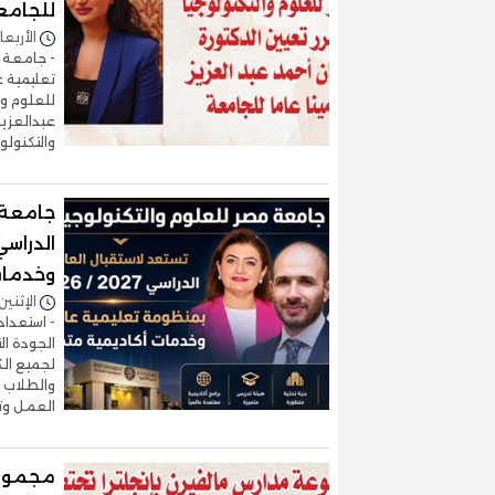
للجامع
الأربعاء 03/يونيو/2026 - 5
- جامعة م
تعليمية 
للعلوم وا
عبدالعزيز
والتكنولو
جامعة 
وخدمات
الإثنين 11/مايو/2026 - 7:21
- استعداد
الجودة ال
لجميع الك
والطلاب ا
العمل وت