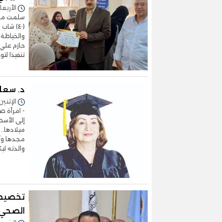
الأربعاء 28/مايو/2025 - 3
سلمت مدير
(٤٠) شا
والخياطة 
حازم علي 
تنفيذا لت
د. سعاد
الإثنين 03/مارس/2025 - 4:07
- امرأة ص
إلى الأسط
ميلادها..
مجدها وأ
والدته لي
تخصيص 
الصحي