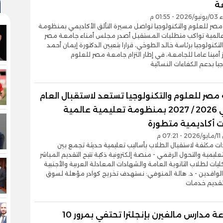
ة
01:5 م
صر للعلوم والتكنولوجيا تواصل مسيرة التألق الأكاديمي بمنظومة
عالمية تواكب متطلبات المستقبل أصدر مجلس أمناء جامعة مصر
لتكنولوجيا برئاسة خالد الطوخي، قرارا بتعيين الدكتورة إيمان أحمد
 أمينا عاما للجامعة، في إطار التزام جامعة مصر للعلوم
جيا بدعم الكفاءات النسائية
مصر للعلوم والتكنولوجيا تستعد لاستقبال العام
الدراسي 2026 / 2027 بمنظومة تعليمية عالمية
 أكاديمية متطورة
0 م
ات مكثفة لاستقبال الطلاب بأساليب تعليمية حديثة تجمع بين
تعليمية والتحول الرقمي - منصة إلكترونية ذكية تتيح التقديم المباشر
ليات لطلاب الثانوية العامة والشهادات المعادلة العربية والأجنبية
لوافدين - د. هالة المنوفي: نستهدف تخريج كوادر مؤهلة لسوق
قديم خدمات
مجموعة مدارس مالفيرن بإنجلترا تحتفي بمرور 10