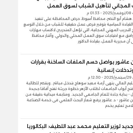
ب المجاني لتأهيل الشباب لسوق العمل
01 م
ء هشام أبو النصر، محافظ أسيوط، حرص المحافظة على تنفيذ
لقيادة السياسية بتوفير فرص عمل حقيقية للشباب من خلال التوسع
التدريب المهني المجانية، التي تؤهل المتدربين لاكتساب مهارات
وافق مع احتياجات سوق العمل المحلي والدولي. وأشار محافظ
 أن مديرية العمل، بقيادة الدكتور
ن عاشور يواصل حسم الملفات الساخنة بقرارات
تدخلات إنسانية
1 م
تعليم العالي ينهى أزمة معيد سوهاج بتدخل مباشر.. وينتصر للطالبة
تح أبواب الجامعات لطلاب الأزهر خطوة جريئة تفتح آفاقا جديدة
- بداية جادة للعام الجامعي الجديد.. ومتابعة ميدانية دقيقة من
من عاشور - د. عاشور يرفع شعار البحث العلمي فى خدمة الصناعة
امح تعليم يخدم
جديد لوزير التعليم محمد عبد اللطيف: البكالوريا