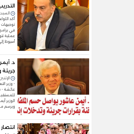
التدري
السبت 08/نوفمبر/2025 - :33
أكد اللوا
توجيهات ا
في برامج 
عملية تت
أسيوط إلى
د. أيم
جريئة و
الإثنين 29/سبتمبر/2025 - 2:30
- وزير ال
عائشة - ف
للمستقبل 
الوزير أي
ويرسم مل
انتصار 