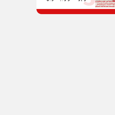
و100% للصُم وضعاف السمع
المفضلة للتنفيذيين وقيادات
والنور للمكفوفين
المؤسسات لصناعة قادة
المستقبل