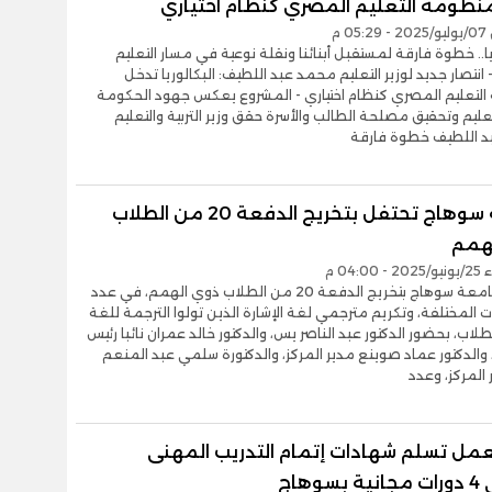
نظومة التعليم المصري كنظام اختياري
0 م
ريا.. خطوة فارقة لمستقبل أبنائنا ونقلة نوعية في مسار التعليم
انتصار جديد لوزير التعليم محمد عبد اللطيف: البكالوريا تدخل
لتعليم المصري كنظام اختياري - المشروع يعكس جهود الحكومة
تعليم وتحقيق مصلحة الطالب والأسرة حقق وزير التربية والتعليم
 اللطيف خطوة فارقة
جامعة سوهاج تحتفل بتخريج الدفعة 20 من الطلاب
همم
04:0 م
احتفلت جامعة سوهاج بتخريج الدفعة 20 من الطلاب ذوي الهمم، في عدد
ت المختلفة، وتكريم مترجمي لغة الإشارة الذين تولوا الترجمة للغة
لطلاب، بحضور الدكتور عبد الناصر يس، والدكتور خالد عمران نائبا رئيس
والدكتور عماد صوينع مدير المركز، والدكتورة سلمي عبد المنعم
 المركز، وعدد
لعمل تسلم شهادات إتمام التدريب المهنى
سوهاج