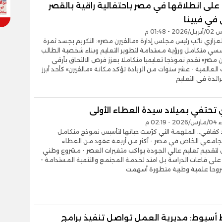
على انطلاقها في مصر باحتفالية راقية بالقصر
 في فيينا
- 01:48 م
عزازي نائب رئيس مجلس إدارة «مالڤيرن مصر»: التكريم يجسد ثمرة
ي متكامل ورؤية مستدامة لتطوير التعليم وبناء شخصية الطالب
ن مصر» تقدم نموذجا تعليميا متكاملا يعزز فرص الالتحاق بأرقى
العالمية - عشر سنوات من الريادة تؤكد مكانة «مالڤيرن» كأحد أبرز
لرائدة فى التعليم
 تحتفي بميلاد سيدة العطاء الأولى
02:1 م
 كفافي.. الملهمة التي كرّست حياتها لتأسيس نموذج متكامل
الجامعي الخاص في مصر - أكثر من أربعة عقود من العطاء
لتقديم تعليم عالي الجودة يواكب متغيرات العصر - مشروع وطني
على قاعات الدراسة بل امتد لخدمة المجتمع والتنمية المستدامة -
حا علمية وطبية متطورة أسهمت
أسيوط: مديرية العمل تواصل تنفيذ برامج