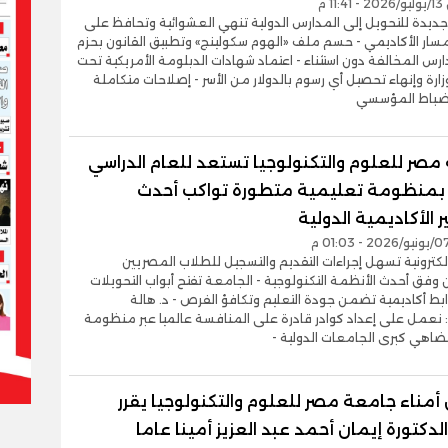
1 م
ديدة للتحويل إلى المدارس الدولية تنهي العشوائية وتحافظ على
لمسار الأكاديمي - حسم ملف «الهوم سكولينج» وتطبيق القانون بحزم
رس المخالفة دون استثناء - اعتماد شهادات الدبلومة الأمريكية تحت
ارة وإنهاء تحصيل أي رسوم بالدولار من الأسر - إصلاحات متكاملة
نضباط المؤسسي
مصر للعلوم والتكنولوجيا تستعد للعام الدراسي
 بمنظومة تعليمية متطورة تواكب أحدث
ر الأكاديمية الدولية
كترونية تسهل إجراءات التقديم والتسجيل للطلاب المصريين
 وفق أحدث الأنظمة التكنولوجية - الجامعة تفتح أبواب التحويلات
 أكاديمية تضمن جودة التعليم وتكافؤ الفرص - د. هالة
 نعمل على إعداد كوادر قادرة على المنافسة عالميا عبر منظومة
ضاهي كبرى الجامعات الدولية -
مناء جامعة مصر للعلوم والتكنولوجيا يقرر
لدكتورة إيمان أحمد عبد العزيز أمينا عاما