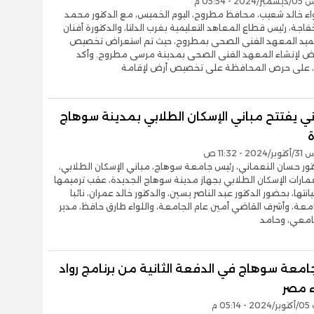
- 05:54 م
واء خالد شعيب، محافظ مطروح، اليوم الخميس، مع الدكتور محمد
جة، رئيس قطاع المعاهد التعليمية بغرب الدلتا، والدكتورة أفنان
يد المعهد الفنى الصحى بمطروح، حيث تم استعراض تخصيص
 لإنشاء المعهد الفنى الصحى بمدينة مرسى مطروح. وأكد
 على حرص المحافظة على تخصيص أرض لإقامة
ني يفتتح مباني الإسكان الطلابي بمدينة سوهاج
ة
- 11:32 ص
كتور حسان النعماني، رئيس جامعة سوهاج، مباني الإسكان الطلابي،
عمارات الإسكان الطلابي بجهاز مدينة سوهاج الجديدة، عقب ترميمها
نتها، بحضور الدكتور عبد الناصر يسين، والدكتور خالد عمران، نائبا
معة، وأشرف القاضي أمين عام الجامعة، واللواء طارق حافظ، مدير
جامعي، وحامد
امعة سوهاج في الدفعة الثانية من برنامج رواد
 مصر
05 م