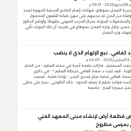
05:1 م
ية العمل بسوهاج، شهادات إتمام البرامج التدريبية المهنية لعدد
ب وفتاة من الذين تم تدريبهم على مهن صيانة التليفون المحمول
والمشغولات اليدوية، بمركز التدريب المهني بطهطا. وأوضح الدكتور
حسن، وكيل وزارة العمل بسوهاج فى تقريره، أن تلك الدورات تأتي
وجيهات وزير العمل
 كفافي.. نبع الإلهام الذي لا ينضب
0 م
نعت المستحيل.. فتركت بصمة أبدية في سماء التعليم - من الحلم
ورة.. كيف غيرت د. سعاد كفافي خريطة التعليم ؟ - في ذكرى
 سعاد كفافي قصة نجاح تتحدى الزمن - بإرادة صلبة.. صنعت
رست قواعد تعليم لا يعرف الحدود - خالد الطوخي.. يسير على خطى
كمل مسيرة التميز - جامعة
قطعة أرض لإنشاء مبنى المعهد الفني
 بمرسى مطروح