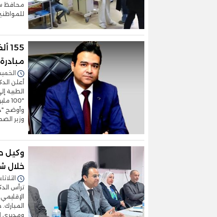
محافظ سو
للمواطنين
مبادرة
الخميس 05/مارس/2026 -
أعلن الدك
"100
وأوضح "دو
وزير الصح
وكيل ص
خلال ش
الثلاثاء 17/فبراير/2026 - :26
ترأس الدك
الإقليمي 
المبارك. 
ومديري ال