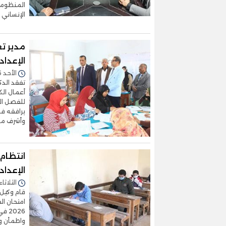
المنظومة
الإنساني 
مدير ت
الإعداد
الأحد 25/يناير/2026 - 02:43 م
تفقد الدك
أعمال الك
يرافقه فه
وأشرف مكي
انتظام 
الإعداد
الثلاثاء 20/يناير/2026 - 2:52
قام وكيل و
2026
واطمأن وك