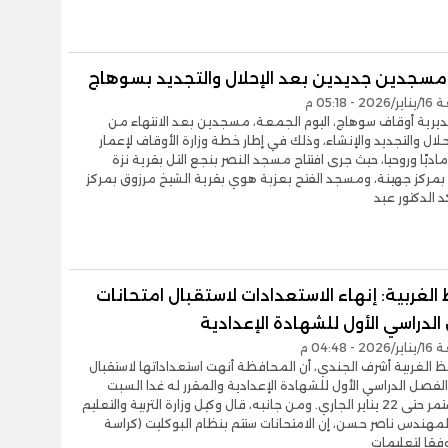
 مسجدين جديدين بعد الإحلال والتجديد بسوهاج
 05:18 م
يرية أوقاف سوهاج، اليوم الجمعة، مسجدين بعد الانتهاء من
حلال والتجديد والإنشاء، وذلك في إطار خطة وزارة الأوقاف لإعمار
ماديًا وروحيا، حيث جرى افتتاح مسجد النصر بنجع التل بقرية نزة
بمركز جهينة، ومسجد الفتح بعزبة هوي بقرية الشيخ مرزوق بمركز
كد الدكتور عبد
لغربية: إنهاء الاستعدادات لاستقبال امتحانات
لدراسي الأول للشهادة الإعدادية
 04:48 م
 الغربية أشرف الجندي، أن المحافظة أنهت استعداداتها لاستقبال
الفصل الدراسي الأول للشهادة الإعدادية والمقرر له غدا السبت
والذي يستمر حتى 22 يناير الجاري. ومن جانبه، قال وكيل وزارة التربية والتعليم
المهندس ناصر حسن، إن الامتحانات ستتم بنظام البوكليت (كراسة
وفقا لتعليمات