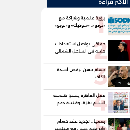
الأكثر قراءة
1
برؤية عالمية وشراكة مع
«نوبو».. «سوديك» و«نوبو»
تستعدان لإطلاق أول شقق
2
فندقية تحمل علامة "نوبو"
حماقى يواصل استعدادات
العالمية في مصر ضمن
حفله فى الساحل الشمالى
مشروع «أوجامي» خلال أيام
الجمعة
3
حسام حسن يرفض أجندة
الكاف
4
عقل القاهرة ينسج هندسة
السلام بغزة.. وقنبلة دعم
الكهرباء تفجر الموازنة
5
رسميا .. تجديد عقد حسام
وابراهيم حسن مع منتخب