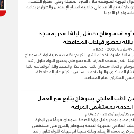
وال الجوية المتوقعة خلال الفترة المقبلة وحتي استقرار الطقس.
يدار" أنه تم التأكيد على جاهزية أقسام الإستقبال والطوارئ بكافة
ت، وتوافر الأدوية
 أوقاف سوهاج تحتفل بليلة القدر بمسجد
 بالله بحضور قيادات المحافظة
1 م
إيمانية عامرة بنفحات الشهر الكريم؛ نظمت مديرية أوقاف سوهاج
بليلة القدر بمسجد العارف بالله بسوهاج، بحضور اللواء طارق راشد
اج، وكمال سليمان نائب المحافظ، والعقيد وائل أبوالقاسم نائبا
ار العسكري، واللواء أحمد السايس سكرتير عام المحافظة،
مي السكرتير العام المساعد،
ن الطب العلاجي بسوهاج يتابع سير العمل
الخدمة بمستشفى المراغة
 04:37 م
ور عمرو دويدار وكيل وزارة الصحة بسوهاج، فريقًا من الإدارة
لطب العلاجي بمديرية الصحة بسوهاج بالمرور على مستشفى
مركزي، مساء الأربعاء، وذلك تنفيذًا لتوجيهات اللواء طارق راشد