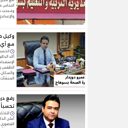
النحاس مد
ومدحت حنف
والإعدادي 
وكيل ص
مع أي 
الخميس 26/مارس/2026 -
أكد الدكت
الإستعداد
الطقس وال
والسكان، 
المنشآت 
رفع در
تحسباً 
الثلاثاء 24/مارس/2026 - 5:54
أعلن الدك
القصوى بج