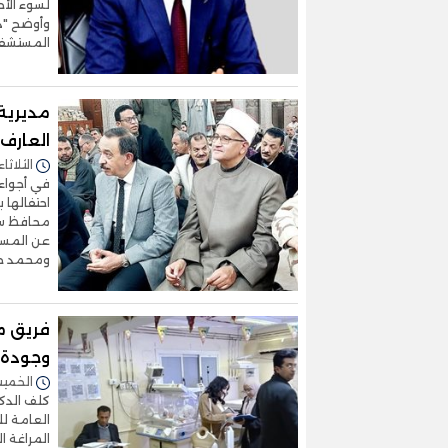
لسوء الأح
وأوضح "دو
المستشفيا
مديرية
العارف
الثلاثاء 17/مارس/2026 - 1:53
في أجواء 
احتفالها 
محافظ سوه
عن المستش
ومحمد حل
فريق م
وجودة 
الخميس 05/مارس/2026 -
كلف الدكت
العامة ل
المراغة ال