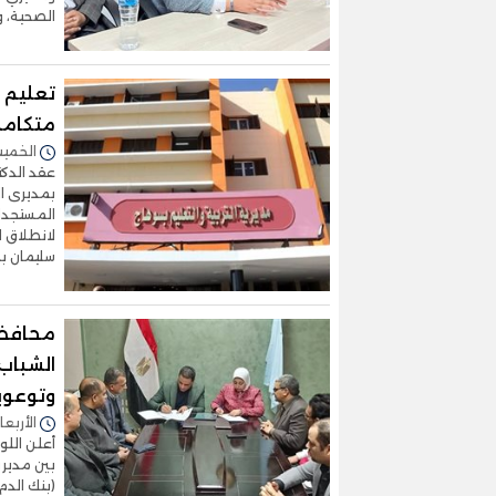
الصحية، 
تعليم 
متكاملة
الخميس 05/فبراير/2026 
عقد الدكت
بمديرى ال
المستجدات
لانطلاق ا
سليمان ب
محافظ 
الشباب 
وتوعوي
الأربعاء 04/فبراير/2026 - 
أعلن اللو
بين مديري
(بنك الدم