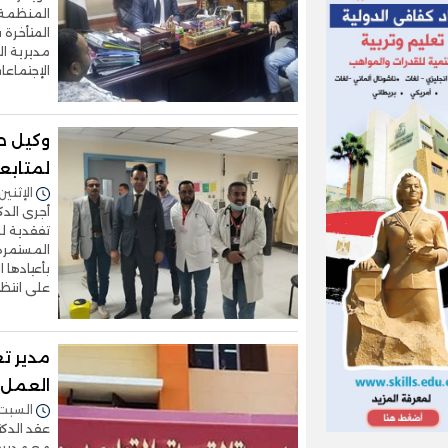
المنظمة 
المتأخرة 
مديرية ال
الإجتماعا
وكيل ص
لمتابع
الإثنين 13/أبريل/2026 - 4:00
أجرى الدكت
تفقدية لم
المستمرة 
بأعيادها 
على انتظ
مدير ت
العمل و
السبت 28/مارس/2026 - :49
عقد الدكت
مع مديري 