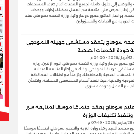
والتوصل إلى حلول كاملة لجميع العقبات أمام صرف المستحقات
في إطار الحرص على متابعة سير العمل بمختلف إدارات ووحدات
صحة، يواصل الدكتور عمرو دويدار وكيل وزارة الصحة بسوهاج، عقد
ت الدورية مع القيادات والمسؤولين
حة سوهاج يتفقد مستشفى جهينة النموذجي
ة جودة الخدمات الصحية
0 م
ور عمرو دويدار وكيل وزارة الصحة بسوهاج، اليوم الإثنين، زيارة
ستشفى جهينة النموذجي، وذلك في إطار المتابعة الميدانية
للمنشآت الصحية بالمحافظة، وتزامناً مع احتفالات المحافظة
القومية والدينية، حيث تفقد أقسام المستشفى المختلفة، واطمأن
ام سير العمل وجودة مستوى
عليم سوهاج يعقد اجتماعًا موسعًا لمتابعة سير
تنفيذ تكليفات الوزارة
07 م
ور محمد السيد وكيل وزارة التربية والتعليم بسوهاج، اجتماعًا موسعًا
الإدارات التعليمية وموجهي عموم المواد الدراسية، بحضور فاضل