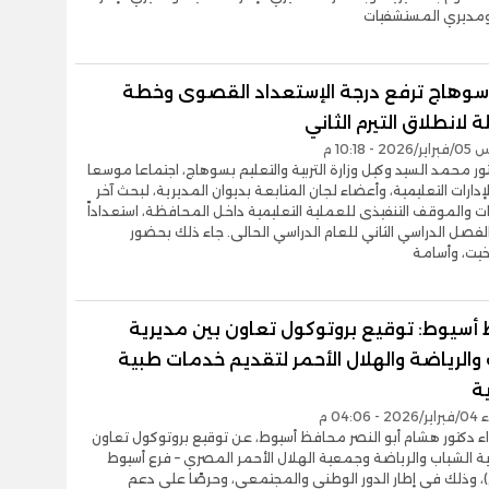
ومديري المستشفيات
سوهاج ترفع درجة الإستعداد القصوى وخطة
 لانطلاق التيرم الثاني
- 10:18 م
ور محمد السيد وكيل وزارة التربية والتعليم بسوهاج، اجتماعا موسعا
إدارات التعليمية، وأعضاء لجان المتابعة بديوان المديرية، لبحث آخر
 والموقف التنفيذى للعملية التعليمية داخل المحافظة، استعداداً
لفصل الدراسي الثاني للعام الدراسي الحالى. جاء ذلك بحضور
خيت، وأسامة
أسيوط: توقيع بروتوكول تعاون بين مديرية
والرياضة والهلال الأحمر لتقديم خدمات طبية
ة
04:06 م
اء دكتور هشام أبو النصر محافظ أسيوط، عن توقيع بروتوكول تعاون
ة الشباب والرياضة وجمعية الهلال الأحمر المصري – فرع أسيوط
)، وذلك في إطار الدور الوطني والمجتمعي، وحرصًا على دعم