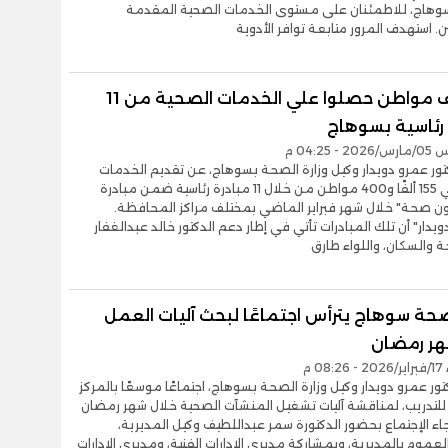
هاج، للاطمئنان على مستوى الخدمات الصحية المقدمة
. استهدف المرور متابعة توافر الأدوية
155 ألف مواطن حصلوا علي الخدمات الصحية من 11
 رئاسية بسوهاج
 04:25 م
تور عمرو دويدار وكيل وزارة الصحة بسوهاج، عن تقديم الخدمات
الطبية إلي 155 ألفًا و400 مواطن من خلال 11 مبادرة رئاسية ضمن مبادرة
 مليون صحة" خلال شهر فبراير الماضي بمختلف مراكز المحافظة.
يدار" أن تلك المبادرات تأتي في إطار دعم الدكتور خالد عبدالغفار
ة والسكان، واللواء طارق
حة سوهاج يترأس اجتماعًا لبحث آليات العمل
هر رمضان
08 م
تور عمرو دويدار وكيل وزارة الصحة بسوهاج، اجتماعًا موسعًا بالمركز
للتدريب، لمناقشة آليات تشغيل المنشآت الصحية خلال شهر رمضان
جاء الإجتماع بحضور الدكتورة سمر عبداللطيف وكيل المديرية،
عموم بالمديرية، وبمشاركة مديري الإدارات الفنية، ومديري الإدارات