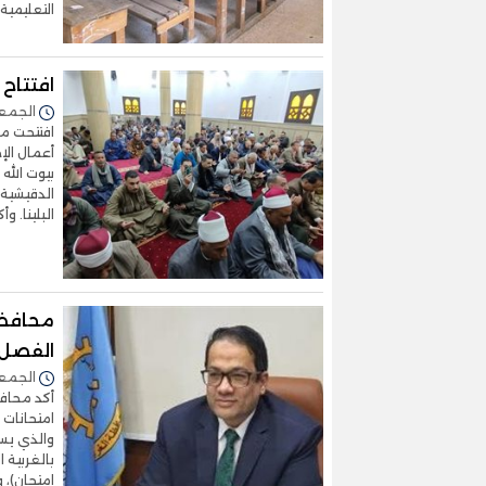
التعليمية
افتتاح
الجمعة 16/يناير/2026 -
افتتحت مد
أعمال الإ
بيوت الله 
الدقيشية 
البلينا. وأ
محافظ ا
الفصل ا
الجمعة 16/يناير/2026 -
أكد محافظ
امتحانات 
بالغربية 
امتحان)، 