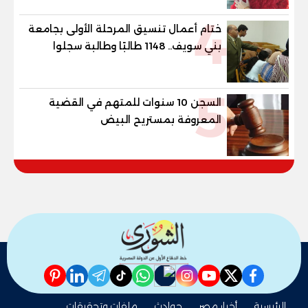
4
ختام أعمال تنسيق المرحلة الأولى بجامعة
بني سويف.. 1148 طالبًا وطالبة سجلوا
رغباتهم
5
السجن 10 سنوات للمتهم في القضية
المعروفة بمستريح البيض
pinterest
linkedin
telegram
whatsapp
tiktok
instagram
nabd
youtube
twitter
facebook
الرئيسية
أخبار مصر
حوادث
ملفات وتحقيقات