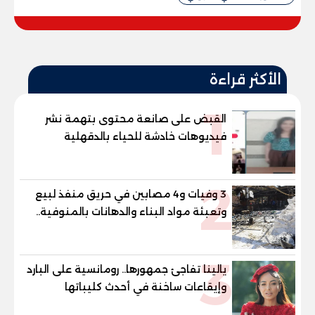
الأكثر قراءة
1
القبض على صانعة محتوى بتهمة نشر
فيديوهات خادشة للحياء بالدقهلية
2
3 وفيات و4 مصابين في حريق منفذ لبيع
وتعبئة مواد البناء والدهانات بالمنوفية..
والمحافظ يتابع من موقع الحادث
3
يالينا تفاجئ جمهورها.. رومانسية على البارد
وإيقاعات ساخنة في أحدث كليباتها