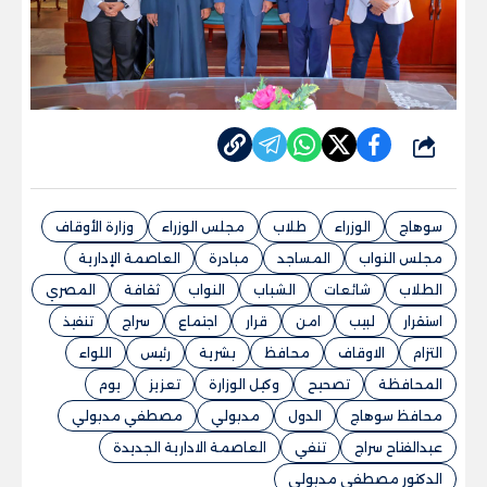
شارك
سوهاج
الوزراء
طلاب
مجلس الوزراء
وزارة الأوقاف
مجلس النواب
المساجد
مبادرة
العاصمة الإدارية
الطلاب
شائعات
الشباب
النواب
ثقافة
المصري
استقرار
لبيب
امن
قرار
اجتماع
سراج
تنفيذ
التزام
الاوقاف
محافظ
بشرية
رئيس
اللواء
المحافظة
تصحيح
وكيل الوزارة
تعزيز
يوم
محافظ سوهاج
الدول
مدبولي
مصطفي مدبولي
عبدالفتاح سراج
تنفي
العاصمة الادارية الجديدة
الدكتور مصطفي مدبولي