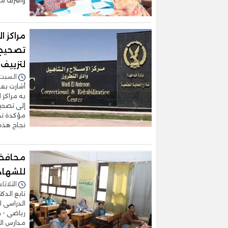
وأشرف مكي
مراكز ا
تصحيح 
لتزييف 
السبت 24/يناير/2026 - :20
أشارت بع
به مراكز ا
إلى تصحيح
مؤكدة تحق
نجاح هذه
محافظ أ
للشهادة
الثلاثاء 20/يناير/2026 - 1:47
تابع الدك
رياضى - خ