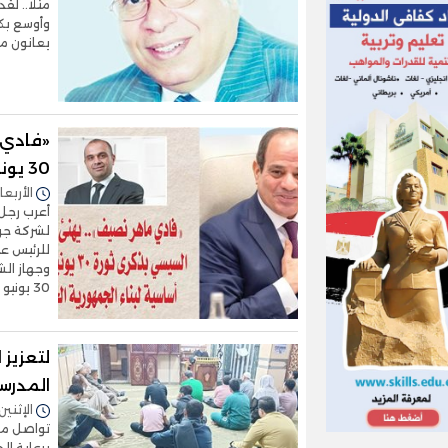
مثلا.. لق
وأوسع بكث
يعانون م
«فادي 
30 يونيو: ركيزة أساسية لبناء الجمهورية الجديدة
الأربعاء 01/يوليو/2026 - 2
أعرب رجل
لشركة جوب
للرئيس عب
وجهاز الش
30 يونيو المجيدة. رجل الأعمال
لتعزيز 
المدرس
الإثنين 13/أبريل/2026 - 0:22
تواصل مد
برعاية ال