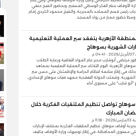
ارة الأوقاف بنشر الفكر الوسطي المستنير، وبحضور الشيخ حنفي
اب رئيس قسم المساجد بالمديرية، والشيخ محمود الكردي إمام
وسط حضور مميز من رواد المسجد.
منطقة الأزهرية يتفقد سير العملية التعليمية
ارات الشهرية بسوهاج
0 م
تور مرتضى أبوشارب مدير عام المواد الثقافية ورعاية الطلاب
هاج الأزهرية، اليوم الثلاثاء، سير العملية التعليمية بمعاهد
لك في إطار متابعة انتظام الدراسة والإطمئنان على حسن سير
ت الشهرية. وشملت الجولة التفقدية معهد فتيات سوهاج الإعدادي،
 "أبو شارب" على مستوى أداء
سوهاج تواصل تنظيم الملتقيات الفكرية خلال
ضان المبارك
 11:18 م
رية أوقاف سوهاج، تنظيم الملتقيات الفكرية بمختلف الإدارات
لى مستوى المحافظة، في إطار توجيهات وزارة الأوقاف بتكثيف