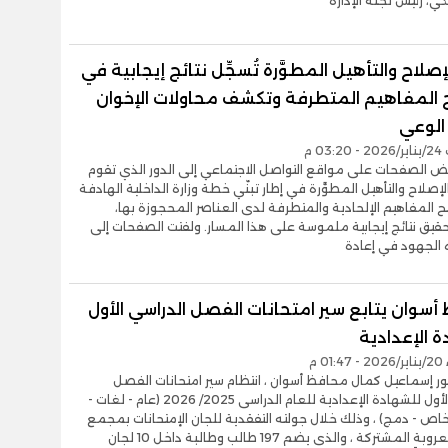
، رئيس لجنة الإدارة
لإصلاح والتأهيل المطوَّرة تُسجِّل نتائج إيجابية في
المفاهيم المتطرفة وتكشف محاولات الإخوان
الوعي
03 م
ض الصفحات على مواقع التواصل الاجتماعي إلى الدور الذي تقوم
لإصلاح والتأهيل المطوَّرة في إطار تبنّي خطة وزارة الداخلية الهادفة
 المفاهيم الإلحادية والمتطرفة لدى العناصر المحجوزة بها،
يق نتائج إيجابية ملموسة على هذا المسار. ولفتت الصفحات إلى
 الجهود في إعادة
سوان يتابع سير امتحانات الفصل الدراسي الأول
 الإعدادية
0 م
تور إسماعيل كمال محافظ أسوان ، انتظام سير امتحانات الفصل
الدراسى الأول للشهادة الإعدادية للعام الدراسى 2025/ 2026 (عام - لغات -
اص - دمج) ، وذلك خلال جولته التفقدية للجان الإمتحانات بمجمع
مدارس العروبة المشتركة ، والذى يضم 197 طالب وطالبة داخل 10 لجان