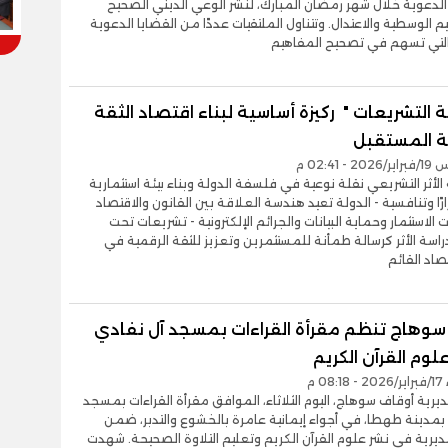
لدعوية خلال شهر رمضان المبارك، لنشر الوعي الديني الصحيح
م الوسطية والاعتدال. وتتناول الملتقيات عددًا من القضايا الدعوية
لتي تسهم في تصحيح المفاهيم
 التشريعات " ركيزة أساسية لبناء اقتصاد الثقة
 المستقبل
- 02:41 م
الأثر التشريعي نقلة نوعية في فلسفة الدولة وبناء بيئة استثمارية
ارًا وتنافسية - الدولة تعيد هندسة العلاقة بين القانون والاقتصاد
الاستثمار وحماية البيانات والجرائم الإلكترونية - تشريعات تحت
راسة الأثر كرسالة طمأنة للمستثمرين وتعزيز للثقة الرقمية في
صاد القائم
سوهاج تنظم مقرأة القراءات بمسجد آل نفادي
علوم القرآن الكريم
08 م
ية أوقاف سوهاج، اليوم الثلاثاء، الموافق مقرأة القراءات بمسجد
بمدينة طهطا، في أجواء إيمانية عامرة بالخشوع والتدبر، ضمن
يرية في نشر علوم القرآن الكريم وتعليم التلاوة الصحيحة. شهدت