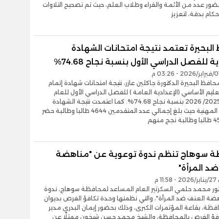
ضور عدد من الأئمة والقراء وطلاب العلم، حيث تم تصحيح التلاوات
كام بدقة، لتعزيز
البحيرة تعتمد نتيجة امتحانات الشهادة
ة للفصل الدراسي الأول بنسبة نجاح 74.68%
افظ البحيرة الدكتورة جاكلين عازر، نتيجة امتحانات شهادة إتمام
عليم الأساسي (الإعدادية العامة ) للفصل الدراسي الأول للعام
الدراسي 2025/ 2026 بنسبة نجاح 74.68%. كما اعتمدت نتيجة الشهادة
الإعدادية المهنية حيث بلغ إجمالي عدد المتقدمين 4644 طالبا وطالبة حضر
 سوهاج تنظم ندوة توعوية عن "مناهضة
د المرأة"
1 م
تور محمد حلمي السكرتير العام المساعد لمحافظة سوهاج، ندوة
ضة العنف ضد المرأة"، والتي نظمتها وحدة تكافؤ الفرص بديوان
فظة، بقاعة المؤتمرات الكبرى، وذلك بحضور إيمان البدري مدير
فؤ الفرص بالمحافظة، والشيخ محمد حسن شيخون ممثلًا عن