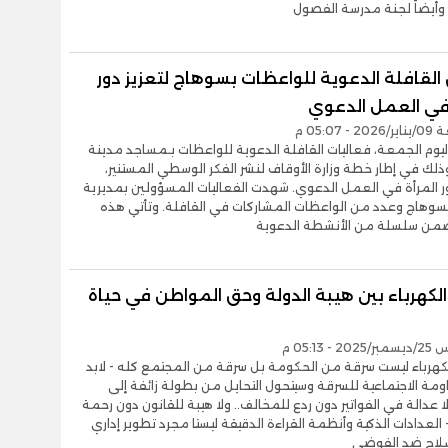
، وأيضاً لجنة مدرسة الفصول
القافلة الدعوية للواعظات بسوهاج لتعزيز دور
 في العمل الدعوي
 05:07 م
يوم الجمعة، فعاليات القافلة الدعوية للواعظات بـمساجد مدينة
لك في إطار خطة وزارة الأوقاف لنشر الفكر الوسطي المستنير،
ر المرأة في العمل الدعوي. شهدت الفعاليات المسؤولين بمديرية
بسوهاج وعدد من الواعظات المشاركات في القافلة. وتأتي هذه
ضمن سلسلة من الأنشطة الدعوية
لكهرباء بين هيبة الدولة وحق المواطن في حياة
- 05:13 م
كهرباء ليست سرقة من الحكومة بل سرقة من المجتمع كله - لابد
مة الاجتماعية للسرقة وسيتحول التحايل من بطولة زائفة إلى
 عدالة في الفواتير دون ردع للمخالف.. ولا هيبة للقانون دون رحمة
- العدادات الذكية وأنظمة القراءة الدقيقة ليستا مجرد تطوير إداري
لاح ضد الفوضى