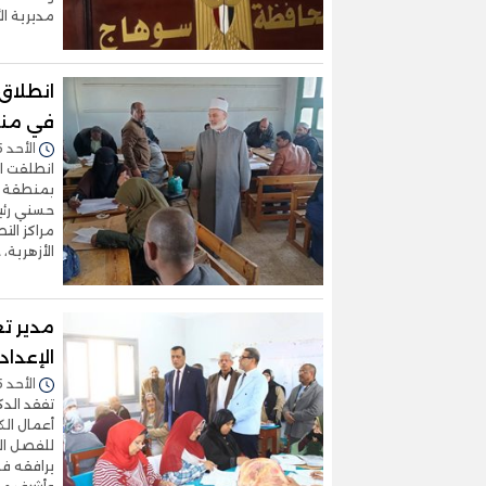
مديرية ال
انطلاق 
في منط
الأحد 25/يناير/2026 - 03:13 م
انطلقت ال
بمنطقة س
حسني رئي
مراكز الت
الأزهرية،
مدير ت
الإعداد
الأحد 25/يناير/2026 - 02:43 م
تفقد الدك
أعمال الك
يرافقه فه