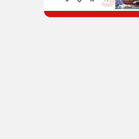
الإعدادية العامة بنسبة
79.9% نظامي ...و69.55%
منازل.. و70.56% للمهنية ..
و100% للصُم وضعاف السمع
والنور للمكفوفين