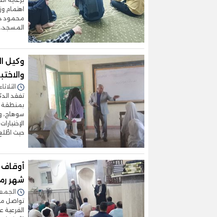
اهتمام وز
محمود دي
المسجد، 
وكيل ال
والاختب
الثلاثاء 07/أبريل/2026 - 4:41
تفقد الدك
بمنطقة سو
سوهاج، وذ
الإختبارا
حيث اطّلع
أوقاف 
شهر رم
الجمعة 13/مارس/2026 -
تواصل مدي
الفرعية ع