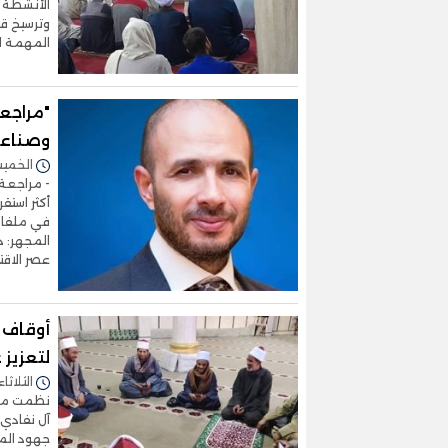
الأنشطة ا
وترسيخ قي
المهمة ا
"مراجعة
وصناعة
الخميس 19/فبراير/2026 
- مراجعة 
أكثر استقر
في ملفات 
المجهر: د
عصر الاقت
أوقاف 
لتعزيز 
الثلاثاء 17/فبراير/2026 - :18
نظمت مدير
آل نفادي 
جهود المد