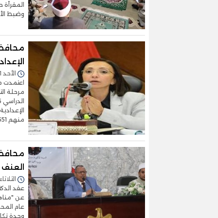
المقرأة ح
وضبط الأح
محافظ 
الإعدادي
الأحد 01/فبراير/2026 - 03:26 م
اعتمدت مح
مرحلة الت
منهم 4551 طالبا وطالبة نجح منهم
محافظة
العنف ض
الثلاثاء 27/يناير/2026 - 1:58
عقد الدك
عن "مناه
عام المحا
وحدة تكا