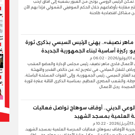
د تمكن الرئيس الروسي بوتين من العبور بشعبه إلى آفاق أرحب
ير مقارنة بأوضاعهم خلال الحكم السوفيتي الشمولي فإذا بهم الآن
ن مشاكل اقتصادية طاحنة
ماهر نصيف».. يهنئ الرئيس السيسي بذكرى ثورة
06:0 م
 الأعمال فادي ماهر نصيف، رئيس مجلس الإدارة والعضو المنتدب
اص للنقل السياحي، في تصريح له، عن خالص التقدير والتهنئة
د الفتاح السيسي، رئيس الجمهورية، وإلى القوات المسلحة الباسلة،
رطة، والشعب المصري العظيم، بمناسبة الذكرى الثالثة عشرة لثورة
الوعي الديني.. أوقاف سوهاج تواصل فعاليات
ة العلمية بمسجد الشهيد
1 م
يرية الأوقاف بسوهاج، فعاليات المدرسة العلمية بمسجد الشهيد،
دكتور عبدالمجيد الكرماني وكيل وزارة الأوقاف بسوهاج، وفي إطار