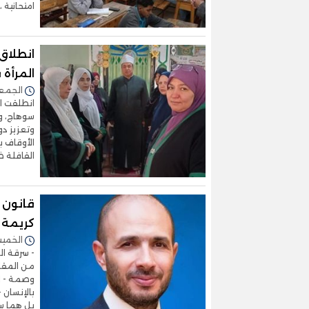
امتحانية 
انطلاق 
المرأة
الجمعة 09/يناير/2026 -
انطلقت ال
سوهاج، وذ
وتعزيز دو
الأوقاف 
القافلة 
قانون ا
كريمة
الخميس 25/ديسمبر/2025 
- سرقة ال
من المقاو
وصمة - لا
بالإنسان 
بل هما س