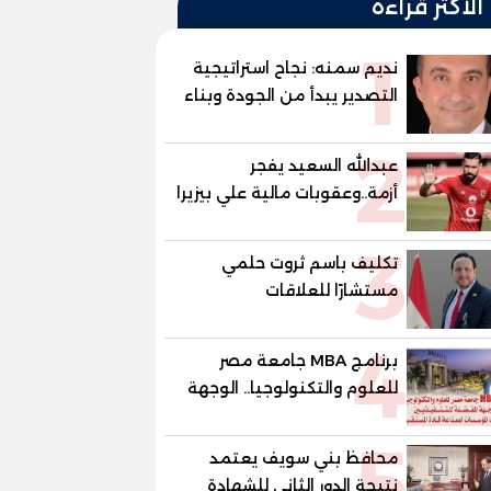
الأكثر قراءة
1
نديم سمنه: نجاح استراتيجية
التصدير يبدأ من الجودة وبناء
الثقة في شعار "صنع في
2
مصر"
عبدالله السعيد يفجر
أزمة..وعقوبات مالية علي بيزيرا
وبانزا
3
تكليف باسم ثروت حلمي
مستشارًا للعلاقات
الدبلوماسية وعضوًا بالهيئة
4
الاستشارية العليا لمنظمة
برنامج MBA جامعة مصر
«جاد جمينت يوإن»
للعلوم والتكنولوجيا.. الوجهة
المفضلة للتنفيذيين وقيادات
5
المؤسسات لصناعة قادة
محافظ بني سويف يعتمد
المستقبل
نتيجة الدور الثاني للشهادة