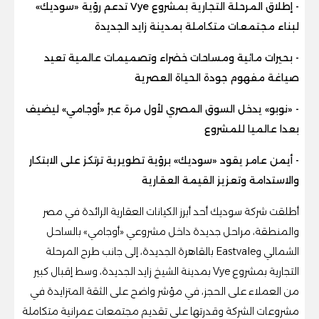
- إطلاق المرحلة التجارية بمشروع Vye تدعم رؤية «سوديك»
لبناء مجتمعات متكاملة بمدينة زايد الجديدة
- بحيرات مائية ومساحات خضراء وتصميمات عالمية تعيد
صياغة مفهوم جودة الحياة العصرية
- «نوبو» يدخل السوق المصري لأول مرة عبر «أوجامي» ليضيف
بعدا عالميا للمشروع
- أيمن عامر يقود «سوديك» برؤية تطويرية ترتكز على الابتكار
والاستدامة وتعزيز القيمة العقارية
أطلقت شركة سوديك أحد أبرز الكيانات العقارية الرائدة في مصر
والمنطقة، مراحل جديدة داخل مشروعي «أوجامي» بالساحل
الشمالي وEastvale بالقاهرة الجديدة، إلى جانب طرح المرحلة
التجارية بمشروع Vye بمدينة الشيخ زايد الجديدة، وسط إقبال كبير
من العملاء على الحجز، في مؤشر واضح على الثقة المتزايدة في
مشروعات الشركة وقدرتها على تقديم مجتمعات عمرانية متكاملة