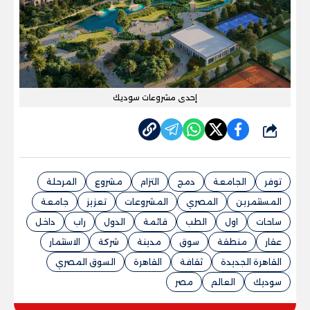
إحدى مشروعات سوديك
شارك
توفر
الجامعة
دمج
التزام
مشروع
المرحلة
المستثمرين
المصري
المشروعات
تعزيز
جامعة
ساحات
اول
الطب
قائمة
الدول
راب
داخل
عقار
منطقة
سوق
مدينة
شركة
الاستثمار
القاهرة الجديدة
ثقافة
القاهرة
السوق المصري
سوديك
العالم
مصر