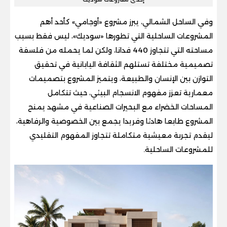
وفي الساحل الشمالي، يبرز مشروع «أوجامي» كأحد أهم
المشروعات الساحلية التي تطورها «سوديك»، ليس فقط بسبب
مساحته التي تتجاوز 440 فدانا، ولكن لما يحمله من فلسفة
تصميمية مختلفة تستلهم الثقافة اليابانية في تحقيق
التوازن بين الإنسان والطبيعة، ويتميز المشروع بتصميمات
معمارية تعزز مفهوم الانسجام البيئي، حيث تتكامل
المساحات الخضراء مع البحيرات الصناعية في مشهد يمنح
المشروع طابعا هادئا وفريدا يجمع بين الخصوصية والرفاهية،
ليقدم تجربة معيشية متكاملة تتجاوز المفهوم التقليدي
للمشروعات الساحلية.