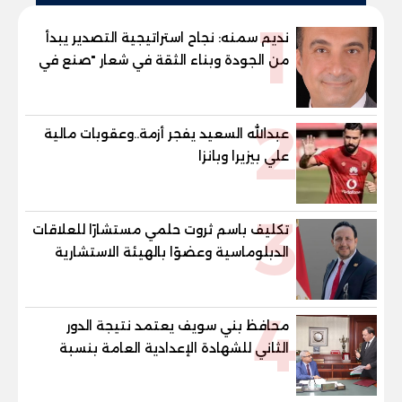
1
نديم سمنه: نجاح استراتيجية التصدير يبدأ
من الجودة وبناء الثقة في شعار "صنع في
مصر"
2
عبدالله السعيد يفجر أزمة..وعقوبات مالية
علي بيزيرا وبانزا
3
تكليف باسم ثروت حلمي مستشارًا للعلاقات
الدبلوماسية وعضوًا بالهيئة الاستشارية
العليا لمنظمة «جاد جمينت يوإن»
4
محافظ بني سويف يعتمد نتيجة الدور
الثاني للشهادة الإعدادية العامة بنسبة
79.9% نظامي ...و69.55% منازل.. و70.56%
للمهنية .. و100% للصُم وضعاف السمع