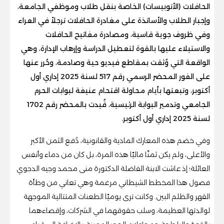
الحافلات (الأتوبيسات) الخاصة بنقل طلاب وموظفي الجامعة،
وإجبار الطلاب والأساتذة على مغادرة الحافلات ترجلاً في العراء
وفي ظروف جوية قاسية، ومصادرة مفاتيح الحافلات
والاستيلاء عليها بالقوة لتعطيل الدراسة وإرهاب الإدارة، وهي
الواقعة التي وُثقت بمقاطع فيديو حية وصادمة، وحُرر عنها
على الفور المحضر الرسمي رقم 517 لسنة 2025 إداري أول
أكتوبر، وتبعتها بأيام محاولة اقتحام عنيفة لبوابات الحرم
الجامعي وتدمير البوابة الرئيسية، قُيدت بالمحضر رقم 1702
لسنة 2025 إداري أول أكتوبر.
وفي خضم هذه المعارك المادية والقانونية، دُفع الثمن الأكبر
والأغلى، ولم يكن ثمنًا ماليًا هذه المرة، بل كان من دماء وأنفس
العائلة؛ إذ عاشت الابنة الفاضلة الدكتورة منى محمد وجيه الدجوي
فصول هذا المخطط الشيطاني مرغمة وهي تعاني من وطأة
القهر والظلم البين. وكانت ترى يوميًا الطعنات المتتالية الموجهة
لوالدتها العظيمة، وسلب حقوقهما في الشركات، وإقصاءهما