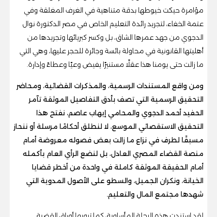
مؤامرة حيكت خيوطها بدقة متناهية في الغرف المغلقة وفي
عتمة الخفاء، لتجريد رائدة التعليم الخاص في مصر الدكتورة نوال
الدجوي من جهد عمرها الشاق، بل وكسر كبريائها وتجريدها من
أهليتها القانونية في محاولة بائسة وجائرة للحجر عليها، وهي التي
ما زالت حتى يومنا هذا عقلًا مستنيرًا يفيض وعيًا وعطاءً وإدارة.
ومن واقع المستندات الرسمية، والمذكرات القضائية، ومحاضر
التحقيق الرسمية التي تصف بأدق التفاصيل الموثقة تآمر
الحفيد أحمد الدجوي والمحامي إيهاب عاصم، نفتح هذا
التحقيق الاستقصائي الموسع، لا لنطلق أحكامًا مرسلة أو ننحاز
مسبقًا لطرف في نزاع ما زالت بعض فصوله معروضة أمام
منصة القضاء المصري العادل، بل لنضع الرأي العام بأكمله
أمام الحقيقة الموثقة كاملة في واحدة من أخطر قضايا
الخيانة، ونكران الجميل، والسطو على الأصول المدوية التي
شهدها مجتمع المال والتعليم.
لقد استندت هذه الرحلة المأساوية، كما ترويها أوراق القضية