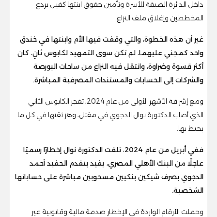
داخل الدائرة الضيقة للأسرة وتأمين حقوق ابنتها كفيل بردع
المخططين وإغلاق ملف النزاع.
غير أن هذه الخطوة، والتي وقفت فيها الأم وابنتها في خندق
واحد كمجني عليهما، لم تكن سوى التمهيد لكابوس ثانٍ، كان
أكثر قسوة وضراوة، وانتقل فيه النزاع من ساحات البورصة
والشركات إلى الحسابات والمستندات المصرفية المباشرة.
ومع إشراقة الأشهر الأولى من عام 2024، تفجر الكابوس الثاني
الذي أصاب الدكتورة نوال الدجوي في مقتل، وهز ثقتها في كل ما
يحيط بها.
ففي أبريل من عام 2024، تلقت الدكتورة نوال إخطارًا رسميًا
عاجلًا من البنك الأهلي المصري، يفيد بتقدم الحفيد أحمد
الدجوي بصرف شيكين بنكيين مسحوبين مباشرة على حساباتها
الشخصية.
وحملت الأرقام الواردة في الإخطار صدمة مالية وقانونية غير