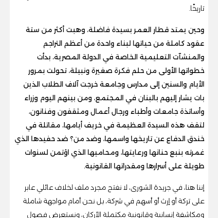
تاريخًا.
وحين يمتد قطار العمر بسيدة فاضلة، وهبت أكثر من ستة
عقود كاملة من حياتها لبناء واحدة من أعظم التراجم
والمنشآت التعليمية الخاصة في الدولة المصرية، بدأت
خطواتها الأولى من حلم فكرة صغيرة ونبيلة، تحولت بمرور
الأيام والسنين إلى مدارس وجامعة خرجت آلاف الطلاب الذين
بات يشار إليهم بالبنان في المجتمع، ومن بينهم اليوم وزراء
وأساتذة جامعات وأطباء ورجال أعمال ومثقفون وفنانون،
لتقف هذه السيدة العظيمة في خريف أيامها، مقاتلة في
خندق الدفاع عن تاريخها واسمها، وضد من؟ ضد حفيدها الذي
غمرته بنبع حنانها ورعايتها، ومحاميها الذي اؤتمن لسنوات
طويلة على أسرارها ومقدراتها القانونية.
إننا هنا، في جريدة الشورى، لا نفتح مجرد ملف لخلاف عائلي عابر
على تركة أو إرث أو أسهم في شركة، بل نحن أمام مواجهة شاملة
ومكاشفة إنسانية وقانونية مكتملة الأركان، ونستعرض فصول