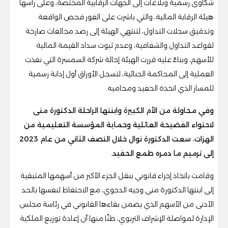
شكاوى رسمية وبلاغات إلى الجهات الرقابية المختصة، وعلى رأسها
هيئة الرقابة المالية، والتي باشرت على الفور فحص الواقعة
وتدقيق سجلات التداول، لتنتهي الهيئة إلى رصد مخالفات صارخة
لقواعد التداول والشفافية، وعدم ثبوت سداد القيمة المالية
للأسهم، وبناءً عليه قررت الهيئة إحالة شركة السمسرة التي نفذت
العملية إلى المحاكمة الجنائية، لتسجل الأوراق أول إدانة رسمية
للمسار الذي اتخذه الحفيد ومحاميه.
وفي محاولة من الأم الكبيرة وابنتها الراحلة الدكتورة منى
لاحتواء الفضيحة العائلية وحماية المؤسسة التعليمية من
الهزات، سعت الدكتورة نوال خلال النصف الثاني من عام 2023
إلى ترميم ما دمره طمع الحفيد.
وقامت باتخاذ إجراء قانوني بنقل الجزء الأكبر من أسهمها المتبقية
إلى ابنتها الدكتورة منى وجيه الدجوي، مع الاحتفاظ لنفسها بالحد
الأدنى من الأسهم الذي يضمن بقاءها القانوني في رئاسة مجلس
الإدارة لمواصلة الإشراف التربوي، ظنًا منها أن إعادة توزيع الملكية