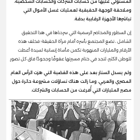
المستولى عليها من حسابات الشركات والحسابات الشخصية،
وملاحقة الوجهة الحقيقية لعمليات غسل الأموال التي
تباشرها الأجهزة الرقابية بدقة.
إن السطور والمحاضر الرسمية التي سردناها في هذا التحقيق
الشامل ، تضع المجتمع بأسره أمام مرآة الحقيقة؛ فخلف هذه
الأرقام والمليارات المنهوبة تكمن مأساة إنسانية لسيدة أعطت
للوطن الكثير، لتجد في ختام مسيرتها عقوقًا وجحودًا فاق كل تصور.
ولم يسدل الستار بعد على هذه القضية التي هزت الرأس العام
المصري والعربي، وما زالت هناك تساؤلات مشروعة حائرة حول
مصير المليارات التي أُفرغت من الحسابات والشركات.