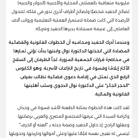
مليونية متعاقبة بالعملتين المحلية والأجنبية (الدولار والجنيه)
لصالح الحفيد شخصيًا ولصالح أطراف أخرى تدور في فلكه، لتتحول
الأرصدة التي كانت ضمانة لاستمرار العملية التعليمية ورواتب آلاف
العاملين إلى غنيمة مستباحة يديرها الحفيد وشريكه.
وعندما أدرك الحفيد ومحاميه أن الخطوات القانونية والقضائية
المضادة التي اتخذتها الدكتورة نوال وابنتها بدأت تؤتي ثمارها
في محاصرة قرارات الجمعية المزورة، لجأ الطرفان إلى السلاح
الأكثر إيلامًا وقسوة في تاريخ النزاعات الأسرية، وهو الكابوس
الرابع الذي تمثل في إقامة دعوى قضائية تطالب بفرض
"الحجر الجائر" على الدكتورة نوال الدجوي وسلب أهليتها
القانونية والمالية.
لقد كانت هذه الخطوة بمثابة الطعنة الأشد قسوة في وجدان
وكرامة السيدة التي عرفها المجتمع المصري والعربي برصانتها
وعقلها الراجح؛ إذ حاول الحفيد وصمة جدته بـ "العته أو الخرف"
ليتسنى له تعيين نفسه قيّمًا عليها وعلى أموالها وتاريخها، وتحويلها