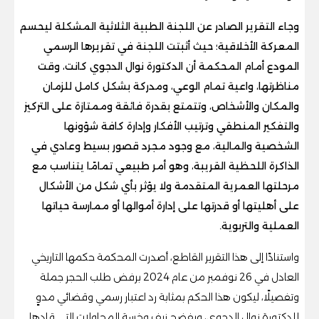
وجاء التقرير الصادر عن اللجنة الطبية الثلاثية المشكلة ليحسم
المعركة الأخلاقية؛ حيث أثبتت اللجنة في تقريرها الرسمي
المودع أمام المحكمة أن الدكتورة نوال الدجوي كانت، وقت
مناظرتها، واعية تمام الوعي، ومدركة بشكل كامل للزمان
والمكان والأشخاص، وتتمتع بقدرة فائقة وممتازة على التركيز
والتفكير المنطقي وترتيب الأفكار وإدارة كافة شؤونها
الشخصية والمالية، مع وجود مجرد قصور بسيط وعادي في
الذاكرة اللحظية القريبة، وهو أمر طبيعي تمامًا يتناسب مع
مرحلتها العمرية المتقدمة ولا يؤثر بأي شكل من الأشكال
على أهليتها أو قدرتها على إدارة أموالها أو ممارسة حياتها
العملية والتربوية.
واستنادًا إلى هذا التقرير القاطع، أصدرت المحكمة حكمها التاريخي
العادل في 26 نوفمبر من عام 2024 برفض طلب الحجر جملة
وتفصيلًا، ليكون هذا الحكم بمثابة رد اعتبار رسمي وقضائي مدوٍ
للدكتورة نوال الدجوي، ويفضح زيف وخسة المحاولات التي قادها