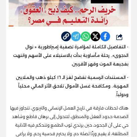
شارك
- التفاصيل الكاملة لمؤامرة تصفية إمبراطورية « نوال
الدجوى».. رحلة مأساوية بدأت بالاستيلاء على الأسهم وانتهت
بفجيعة الموت وقهر الأقربين.
- المستندات الرسمية تفضح لغز الـ ١٦ كيلو ذهب والملايين
المهربة.. ومكافحة غسل الأموال تلاحق الأثر المالي محلياً
ودولياً.
هناك لحظات فارقة في تاريخ العمل الإنساني والتربوي، تتجاوز فيها
الصدمة حدود العقل والمنطق، لتتحول إلى برهان قاطع وشاهد
حي على أن الجحود، حين يرتدي ثوب الطمع وتتحكم فيه الأنانية
المطلقة، لا يقيم وزنًا لصلة دم، ولا يحترم قدسية رحم، ولا يراعي