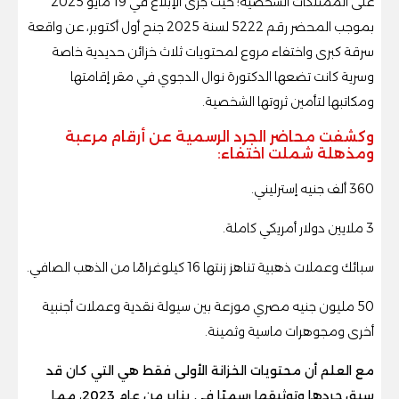
على الممتلكات الشخصية؛ حيث جرى الإبلاغ في 19 مايو 2025
بموجب المحضر رقم 5222 لسنة 2025 جنح أول أكتوبر، عن واقعة
سرقة كبرى واختفاء مروع لمحتويات ثلاث خزائن حديدية خاصة
وسرية كانت تضعها الدكتورة نوال الدجوي في مقر إقامتها
ومكاتبها لتأمين ثروتها الشخصية.
وكشفت محاضر الجرد الرسمية عن أرقام مرعبة
ومذهلة شملت اختفاء:
360 ألف جنيه إسترليني.
3 ملايين دولار أمريكي كاملة.
سبائك وعملات ذهبية تناهز زنتها 16 كيلوغرامًا من الذهب الصافي.
50 مليون جنيه مصري موزعة بين سيولة نقدية وعملات أجنبية
أخرى ومجوهرات ماسية وثمينة.
مع العلم أن محتويات الخزانة الأولى فقط هي التي كان قد
سبق جردها وتوثيقها رسميًا في يناير من عام 2023، مما