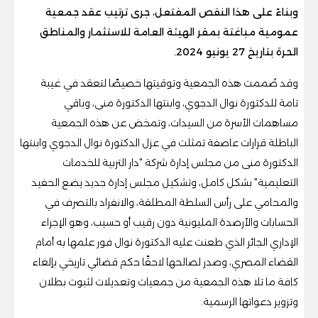
وبناءً على هذا النقص المفتعل، جرى ترتيب عقد جمعية
عمومية مباغتة بمقر الهيئة العامة للاستثمار والمناطق
الحرة بتاريخ 27 يونيو 2024.
وقد صُممت هذه الجمعية وتوقيتها خصيصًا لتعقد في غيبة
تامة للدكتورة نوال الدجوي، وابنتها الدكتورة منى، وباقي
مساهمات الأسرة من السيدات، وتمخض عن هذه الجمعية
الباطلة قرارات عاصفة تمثلت في عزل الدكتورة نوال الدجوي وابنتها
الدكتورة منى من مجلس إدارة شركة "دار التربية للخدمات
التعليمية" بشكل كامل، وتشكيل مجلس إدارة جديد يضع الحفيد
والمحامي على رأس السلطة المطلقة، والانفراد بالتصرف في
الحسابات والأرصدة المليونية دون رقيب أو حسيب، وهو الإجراء
الإداري الجائر الذي طعنت عليه الدكتورة نوال فور علمها به أمام
القضاء المصري، وصدر لصالحها لاحقًا حكم قضائي تاريخي بإلغاء
كافة ما تلا هذه الجمعية من جمعيات وتعديلات لثبوت بطلان
وتزوير دعواتها الرسمية.