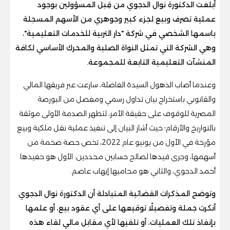
أُبلغت الدكتورة نوال الدجوي من قِبل المسؤولين بوجود
عملية تصرف وبيع لجزء كبير وجوهري من الأسهم المسجلة
باسمها الشخصي في شركة "دار التربية للخدمات التعليمية"،
وهي الشركة التي تمثل النواة الصلبة والمحرك الأساسي لكافة
المنشآت التعليمية التابعة للمجموعة.
وعندما أصاب الذهول السيدة الفاضلة، سارعت عبر فريقها المالي
والقانوني باستخراج بيان تداول رسمي ومفصل من البورصة
المصرية للوقوف على حقيقة الأمر، لتظهر الصدمة الأولى موثقة
بالتواريخ والأرقام؛ حيث أشار البيان إلى تنفيذ عملية نقل ملكية وبيع
مؤرخة في الأول من يونيو عام 2022، تخص حصة ضخمة من
أسهمها، وجرى قيدها لصالح حسابين محددين: الأول هو حفيدها
أحمد الدجوي، والثاني هو محاميها إيهاب عاصم.
وتوضح المذكرات القضائية المتبادلة أن الدكتورة نوال الدجوي
أنكرت جملة وتفصيلًا توقيعها على أي عقود بيع، أو علمها
بإنفاذ تلك العمليات، أو تلقيها لأي مقابل مالي لقاء هذه