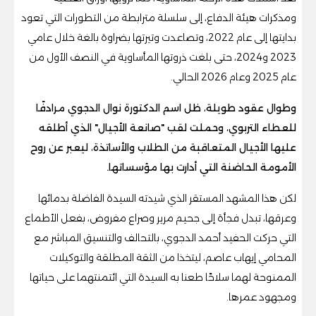
ومذكرات هيئة الدفاع، إلى سلسلة مترابطة من التطورات التي تعود
بدايتها إلى عام 2022، وتصاعدت وتيرتها بضراوة بالغة خلال عامي
2023 و2024، حتى بلغت ذروتها المأساوية في النصف الأول من
عام 2025 وعام 2026 الحالي.
وطوال عقود طويلة، ظل اسم الدكتورة نوال الدجوي مرادفًا
للعطاء التربوي، وحملت لقب "صانعة الأجيال" الذي أطلقه
عليها الأجيال المتعاقبة من الطلاب والأساتذة، ليعبر عن روح
الأمومة الحاضنة التي أدارت بها مؤسساتها.
لكن هذا المشهد المستقر الذي شيدته السيدة الفاضلة بدمائها
وعرقها، تبدل فجأة إلى جحيم مرير وصراع مفروض، بفعل الأطماع
التي حركت الحفيد أحمد الدجوي، بالتحالف والتنسيق المباشر مع
المحامي إيهاب عاصم، ليتخذا من الثقة المطلقة والتوكيلات
الممنوحة لهما سلاحًا طعنا به السيدة التي ائتمنتهما على حياتها
ومجهود عمرها.