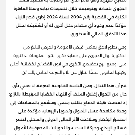
الدجوي بلسانه وبتوقيعه خلال تحقيقات نيابة وسط القاهرة
الكلية في القضية رقم 2094 لسنة 2024 إداري قصر النيل،
مؤكدًا عدم وجود أي مصادر دخل أخرى له أو لشقيقه تعلل
هذا التدفق المالي الأسطوري.
وفي تطور لاحق يعكس فيض الأمومة والحرص البالغ من
الدكتورة نوال الدجوي على حماية ذكرى ابنتها المتوفاة الدكتورة
منى، ومنع الزج بحفيدتها الأخرى في آتون الفضائح القضائية، أعلن
وكيلها القانوني لاحقًا التنازل عن بلاغ السرقة الخاص بالخزائن.
غير أن هذا التنازل، ومن الناحية القانونية الصرفة، لا يعني بأي
حال من الأحوال إغلاق الملف أو انتهاء القضايا المرتبطة بالنزاع؛
إذ تقدمت هيئة الدفاع بطلب رسمي ومشفع بالمساندات إلى
وحدة مكافحة غسل الأموال وتمويل الإرهاب، مؤكدة على
استمرار الإخطار وملاحقة الأثر المالي الدولي والمحلي لتتبع
قسائم الإيداع، وحركة السحب، والتحويلات المصرفية للأموال