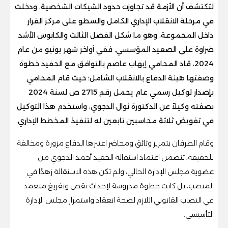
لتكتشف أن الأزمة قد تجاوزت حدود الشيكات الشخصية، ودخلت
في مرحلة الانقلاب الإداري الكامل والسطو على مركز القرار
داخل المجموعة، وهو ما شكل الفصل الثالث والكابوس الأشد
ضراوة على الصعيد المؤسسي. ففي أواخر شهر يونيو من عام
2024، قاد المحامي إيهاب عاصم بالتوافق مع الحفيد خطوة
وصفتها هيئة الدفاع بالانقلاب الشامل؛ حيث قام المحامي
بإصدار توكيل رسمي عام يحمل رقم 2715 ص لسنة 2024
بصفته وكيلاً عن الدكتورة نوال الدجوي، واستخدم هذا التوكيل
في تفويض ثلاثة محاسبين تابعين له لتنفيذ المخطط الإداري.
وقام الطرفان بتمرير وثائق ومحاضر اعتبرها الدفاع مزورة ومخالفة
للحقيقة، تتضمن اعتماد استقالة الحفيد أحمد الدجوي من
عضوية مجلس الإدارة الحالي، ولم تكن هذه الاستقالة زهدًا في
المنصب، بل كانت خطوة مدروسة لإحداث نقص وتفريغ متعمد
في النصاب القانوني اللازم لصحة انعقاد واستمرار مجلس الإدارة
التأسيسي.