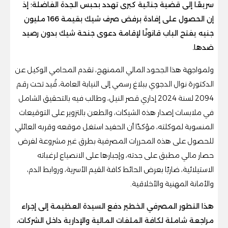
سريعًا إلى قضية جنائية كبرى تهدد بحبس الجدة الفاضلة؛ إذ
إن الحصول على إفادة برفض صرف شيك بقيمة 166 مليون
جنيه يفتح الباب قانونًا لإقامة دعوى جنحة شيك بدون رصيد
ضدها.
ولمواجهة هذا الجحود المالي الممنهج، تقدم المحامي الوكيل عن
الدكتورة نوال الدجوي ببلاغ رسمي إلى النيابة العامة، قُيد تحت رقم
2094 لسنة 2024 إداري قصر النيل، وطالب فيه بالتحقيق الشامل
في ملابسات إصدار هذه الشيكات، والطعن بالتزوير على التوقيعات
المنسوبة لموكلته، مؤكدًا أن الحفيد استغل موقعه وقربه العائلي
للحصول على هذه المحررات المصرفية بطرق غير مشروعة لفرض
حصار مالي مطبق على جدته، وإجبارها على الانصياع لرغباته
الاستيلائية، ضاربًا بعرض الحائط كافة القيم الأسرية، وروابط الدم،
والأمانة المهنية والأخلاقية.
هذا التطور المصرفي الخطير دفع السيدة العظيمة إلى إجراء
مراجعة شاملة لكافة الملفات المالية والإدارية داخل الشركات،