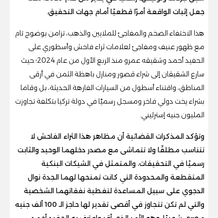
جعل إثبات الواقعة أمرًا قطعيًا أمام جهات التحقيق.
هذا الاختفاء الضخم والمفاجئ للملايين والذهب، تزامن بوضوح تام
مع ظهور عنيف ومفاجئ لعلامات ثراء فاحش وأسطوري على
الحفيد أحمد وشقيقه عمرو منذ الربع الأول من عام 2024؛ حيث
سارع الشقيقان إلى شراء قصور ومنازل باهظة الثمن في أرقى
المناطق، واقتناء أسطول من السيارات الفارهة الحديثة، بل وقاما
بشراء يخت دولي فاخر ومسجل رسميًا في دولة تركيا بتكلفة تجاوزت
المليون جنيه إسترليني.
وتؤكد المذكرات القضائية أن مظاهر هذا الثراء الفاحش لا
تتناسب مطلقًا ولا تتماشى مع مصدر دخلهما الوحيد والثابت
رسميًا في التحقيقات، والمتمثل في الشيكات البنكية
المتقطعة والمحدودة التي كانت تمنحها لهما الجدة نوال
الدجوي على سبيل المساعدة لتغطية نفقاتهما الشخصية
والتي لم تكن تتجاوز في أقصى تقدير لها حاجز الـ 100 ألف جنيه
مصري شهريًا، وهو الأمر الذي أقر واعترف به الحفيد أحمد