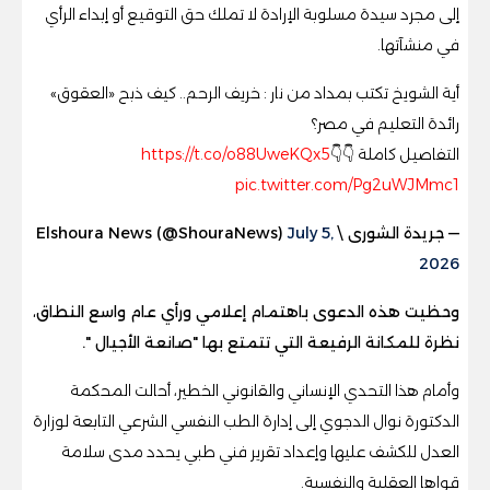
إلى مجرد سيدة مسلوبة الإرادة لا تملك حق التوقيع أو إبداء الرأي
في منشآتها.
أية الشويخ تكتب بمداد من نار : خريف الرحم.. كيف ذبح «العقوق»
رائدة التعليم في مصر؟
التفاصيل كاملة 👇👇
https://t.co/o88UweKQx5
pic.twitter.com/Pg2uWJMmc1
— جريدة الشورى \ Elshoura News (@ShouraNews)
July 5,
2026
وحظيت هذه الدعوى باهتمام إعلامي ورأي عام واسع النطاق،
نظرة للمكانة الرفيعة التي تتمتع بها "صانعة الأجيال ".
وأمام هذا التحدي الإنساني والقانوني الخطير، أحالت المحكمة
الدكتورة نوال الدجوي إلى إدارة الطب النفسي الشرعي التابعة لوزارة
العدل للكشف عليها وإعداد تقرير فني طبي يحدد مدى سلامة
قواها العقلية والنفسية.