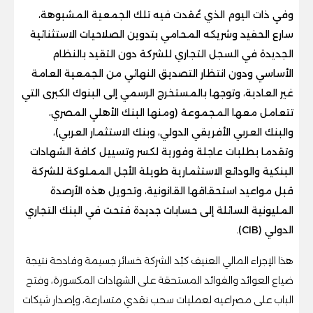
وفي ذات اليوم الذي عُقدت فيه تلك الجمعية المشبوهة،
سارع الحفيد وشريكه المحامي بتدوين الصلاحيات الاستثنائية
الجديدة في السجل التجاري للشركة دون التقيد بالنظام
الأساسي ودون انتظار التصديق النهائي من الجمعية العامة
غير العادية، وتوجها بالمستخرج الرسمي إلى البنوك الكبرى التي
تتعامل معها المجموعة (ومنها البنك الأهلي المصري،
والبنك العربي الأفريقي الدولي، وبنك الاستثمار العربي)،
وتقدما بطلبات عاجلة وفورية لكسر وتسييل كافة الشهادات
البنكية والودائع الاستثمارية طويلة الأجل المملوكة للشركة
قبل مواعيد استحقاقها القانونية، وتحويل هذه الأرصدة
المليونية السائلة إلى حسابات جديدة فتحت في البنك التجاري
الدولي (CIB).
هذا الإجراء المالي العنيف كبّد الشركة خسائر جسيمة وفادحة نتيجة
ضياع العوائد والفوائد المستحقة على الشهادات المكسورة، وفتح
الباب على مصراعيه لعمليات سحب نقدي متسارعة، وإصدار شيكات