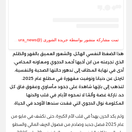
تمت مشاركة منشور بواسطة ‏‎جريدة الشورى‎‏ (@‏‎alshoura_news‎‏)
هذا الضغط النفسي الهائل، والشعور العميق بالقهر والظلم
الذي تجرعته من ابن أخيها أحمد الدجوي ومعاونه المحامي،
أدى في نهاية المطاف إلى تدهور حالتها الصحية والنفسية،
لترحل عن دنيانا وتوفيت مقهورة في مطلع عام 2025،
لتذهب إلى بارئها شاهدة على جحود مأساوي وعقوق فاق كل
حد، تاركة غصة وألمًا لا تمحوه الأيام في قلب والدتها
المكلومة نوال الدجوي التي فقدت سندها الأوحد في الحياة.
ولم يكد الحزن يهدأ في قلب الأم الكبيرة، حتى تكشف في مايو من
عام 2025 فصل جديد وصادم من فصول النزيف المالي والسطو