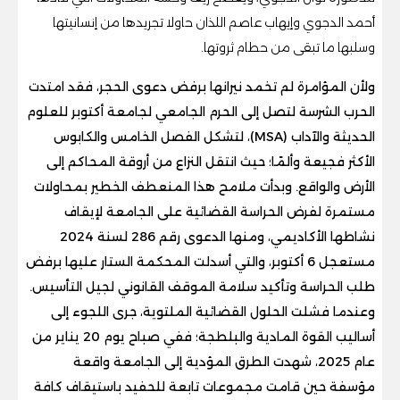
أحمد الدجوي وإيهاب عاصم اللذان حاولا تجريدها من إنسانيتها
وسلبها ما تبقى من حطام ثروتها.
ولأن المؤامرة لم تخمد نيرانها برفض دعوى الحجر، فقد امتدت
الحرب الشرسة لتصل إلى الحرم الجامعي لجامعة أكتوبر للعلوم
الحديثة والآداب (MSA)، لتشكل الفصل الخامس والكابوس
الأكثر فجيعة وألمًا؛ حيث انتقل النزاع من أروقة المحاكم إلى
الأرض والواقع. وبدأت ملامح هذا المنعطف الخطير بمحاولات
مستمرة لفرض الحراسة القضائية على الجامعة لإيقاف
نشاطها الأكاديمي، ومنها الدعوى رقم 286 لسنة 2024
مستعجل 6 أكتوبر، والتي أسدلت المحكمة الستار عليها برفض
طلب الحراسة وتأكيد سلامة الموقف القانوني لجيل التأسيس.
وعندما فشلت الحلول القضائية الملتوية، جرى اللجوء إلى
أساليب القوة المادية والبلطجة؛ ففي صباح يوم 20 يناير من
عام 2025، شهدت الطرق المؤدية إلى الجامعة واقعة
مؤسفة حين قامت مجموعات تابعة للحفيد باستيقاف كافة