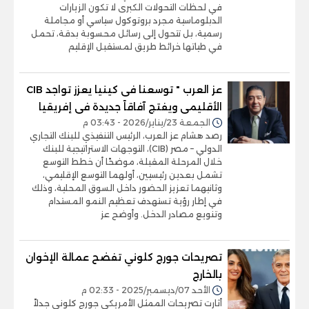
في لحظات التحولات الكبرى لا تكون الزيارات
الدبلوماسية مجرد بروتوكول سياسي أو مجاملة
رسمية، بل تتحول إلى رسائل محسوبة بدقة، تحمل
في طياتها خرائط طريق لمستقبل الإقليم
عز العرب " توسعنا فى كينيا يعزز تواجد CIB
الأقليمى ويفتج آفاقاً جديدة فى إفريقيا
الجمعة 23/يناير/2026 - 03:43 م
رصد هشام عز العرب، الرئيس التنفيذي للبنك التجاري
الدولي – مصر (CIB)، التوجهات الاستراتيجية للبنك
خلال المرحلة المقبلة، موضحًا أن خطط التوسع
تشمل بعدين رئيسيين، أولهما التوسع الإقليمي،
وثانيهما تعزيز الحضور داخل السوق المحلية، وذلك
في إطار رؤية تستهدف تعظيم النمو المستدام
وتنويع مصادر الدخل. وأوضح عز
تصريحات جورج كلوني تفضح عمالة الإخوان
بالخارج
الأحد 07/ديسمبر/2025 - 02:33 م
أثارت تصريحات الممثل الأمريكي جورج كلوني جدلاً