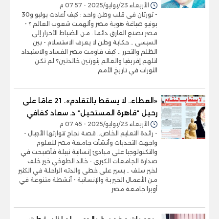
الأربعاء 23/يوليو/2025 - 07:57 م
- ثورتان فى قلب وطن واحد : كيف أعادت يوليو و30
يونيو صياغة هوية مصر وألهمت شعوب العالم ؟ -
مصر تصنع الفارق دائما : من الضباط الأحرار إلى
السيسى .. حكاية وطن لا يعرف الاستسلام - بين
الظلم والتحرر .. كيف قاومت مصر الفساد والاستبداد
لتلهم إفريقيا والعالم بثورتين خالدتين؟ لم تكن
الثورات في تاريخ الأمم
«العطاء.. لا يسقط بالتقادم».. 21 عامًا على
رحيل "قاهرة المستحيل" د. سعاد كفافي
الأربعاء 23/يوليو/2025 - 07:45 م
- رائدة التعليم الخاص.. قصة نجاح تتوارثها الأجيال -
واجهت التحديات وأنشأت جامعة مصر للعلوم
والتكنولوجيا على مبادئ إنسانية نبيلة فأصبحت في
صدارة الجامعات الكبرى - خالد الطوخي خير خلف
لخير سلف .. يسير على خطى والدته الراحلة في الكثير
من الأعمال الخيرية والإنسانية - أنشطة متنوعة في
أوبرا جامعة مصر