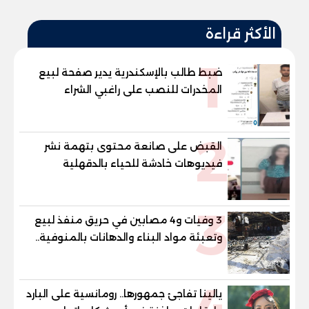
الأكثر قراءة
1
ضبط طالب بالإسكندرية يدير صفحة لبيع
المخدرات للنصب على راغبي الشراء
2
القبض على صانعة محتوى بتهمة نشر
فيديوهات خادشة للحياء بالدقهلية
3
3 وفيات و4 مصابين في حريق منفذ لبيع
وتعبئة مواد البناء والدهانات بالمنوفية..
والمحافظ يتابع من موقع الحادث
يالينا تفاجئ جمهورها.. رومانسية على البارد