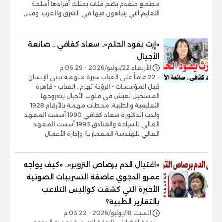
مجتمع متقدم يضم فئات يمتلك أفرادها أسلحة
التعليم التي يتباهون فيها في الشرق والغرب. وقبل
«إِرث يقود الحلم».. سعاد كفافي .. صانعة
الأجيال
الأربعاء 22/يوليو/2026 - 06:29 م
- 22 عاماً على الغياب سيرة ملهمة تبني الإنسان
قبل المؤسسات - الرؤية تهزم.. الغياب - قاهرة
المستحيل تعيش في قلوب الأجيال بصروحها
التعليمية والطبية. محطات مهمة بالأرقام 1928
ولدت الدكتورة سعاد كفافي 1990 أسست المعهد
العالي للسياحة والفنادق 1993 أسست المعهد
العالي للهندسة المعمارية وإدارة الأعمال
«اغتيال الدم برصاص التزوير».. «كيف يواجه
عمرو الدجوي عاصفة التسريبات الصوتية
الأخيرة التي كشفت كواليس التلاعب
بالتقارير الطبية؟
السبت 18/يوليو/2026 - 03:22 م