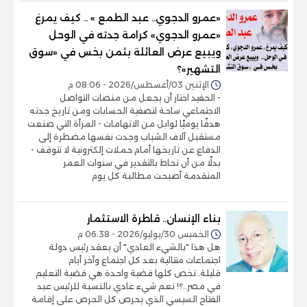
«عمرو الدجوي.. عبد الطمع » .. كيف يمرغ
«عمرو الدجوي» كرامة جدته في الوحل
ويبيع عرض العائلة بثمن بخس في «سوق
التشهير»؟
الإثنين 03/أغسطس/2026 - 08:06 م
- الحفيد اختار أن يجعل من منصات التواصل
الاجتماعي ساحة لتصفية الحسابات ومن تاريخ جدته
هدفًا يوميًا لوابل من الاتهامات - المرأة التي صنعت
مستقبل آلاف الشباب وجدت نفسها مضطرة إلى
الدفاع عن تاريخها أمام حملات إلكترونية لا تتوقف -
بدلًا من أن تحاط بالتقدير في سنوات العمر
المتقدمة أصبحت مطالبة كل يوم
بناء الإنسان.. قاطرة الاستثمار
الخميس 30/يوليو/2026 - 06:38 م
هل هذا "بالشيء العادي" أن يعقد رئيس دولة
اجتماعات متتالية بعد كل اجتماع وآخر أيام
قليلة..تخص كلها قضية واحدة هي قضية التعليم
في مصر..؟! نعم شيء عادي بالنسبة للرئيس عبد
الفتاح السيسي الذي يحرص كل الحرص على إقامة