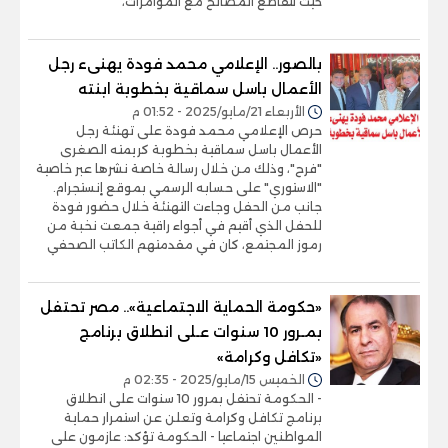
حيث تتقاطع المصالح مع المؤامرات،
بالصور.. الإعلامي محمد فودة يهنىء رجل
الأعمال باسل سماقية بخطوبة ابنته
الأربعاء 21/مايو/2025 - 01:52 م
حرص الإعلامي محمد فودة على تهنئة رجل
الأعمال باسل سماقية بخطوبة كريمته الصغرى
"فرح"، وذلك من خلال رسالة خاصة نشرها عبر خاصية
"الاستوري" على حسابه الرسمي بموقع إنستجرام.
جانب من الحفل وجاءت التهنئة خلال حضور فودة
للحفل الذي أقيم في أجواء راقية جمعت نخبة من
رموز المجتمع، كان في مقدمتهم الكاتب الصحفي
«حكومة الحماية الاجتماعية».. مصر تحتفل
بمـرور 10 سنوات عـلى انطلاق برنامج
«تكافل وكرامة»
الخميس 15/مايو/2025 - 02:35 م
- الحكومة تحتفل بمرور 10 سنوات على انطلاق
برنامج تكافل وكرامة وتعلن عن استمرار حماية
المواطنين اجتماعيا - الحكومة تؤكد: عازمون على