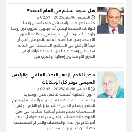
هل يسود السلام في العام الجديد؟!
الخميس 16/يناير/2025 - 02:57 م
جاءت تصريحات ترامب قبل حلف اليمين رئيسا
للولايات المتحدة ليعلن أنه سينهي الحروب بين روسيا
وأوكرانيا علاوة على الحروب في منطقة الشرق
الأوسط، ومن هنا أصبح العالم ينتظر على أمل أن
تهدأ الأوضاع في المناطق المشتعلة في العالم،
سواء في وسط أوروبا بين روسيا وأوكرانيا، أو في
الشرق الأوسط بين إسرائيل والعرب في
مصر تتقدم بازدهار البحث العلمي.. والرئيس
السيسي يوفر كل الإمكانات
الخميس 16/يناير/2025 - 02:45 م
- بون الألمانية أصبحت تنافس لندن.. ومدريد
وكليفلاند .. عملة صعبة.. وشهرة زائعة - هل يفهم
نتنياهو ويتعلم الدرس؟ - الله عزيز ذو انتقام .. وكفى!
المجتمعات تتقدم بتقدم أبحاثها العلمية في شتى
الفروع والتخصصات.. ولعل من أهم عوامل ازدهار
أمريكا توفير المال والجامعات والمراكز المتخصصة
فضلا عن النابهين والمبدعين