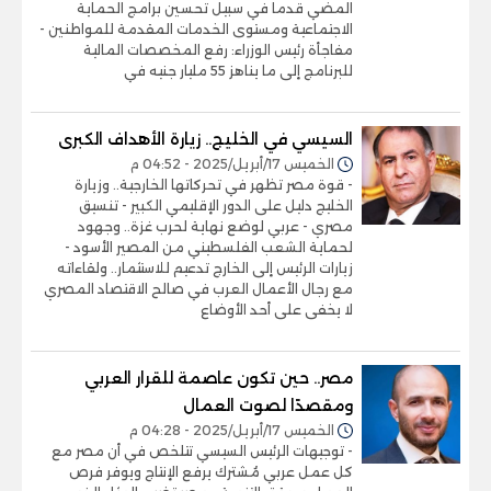
المضي قدما في سبيل تحسين برامج الحماية
الاجتماعية ومستوى الخدمات المقدمة للمواطنين -
مفاجأة رئيس الوزراء: رفع المخصصات المالية
للبرنامج إلى ما يناهز 55 مليار جنيه في
السيسي في الخليج.. زيارة الأهداف الكبرى
الخميس 17/أبريل/2025 - 04:52 م
- قوة مصر تظهر في تحركاتها الخارجية.. وزيارة
الخليج دليل على الدور الإقليمي الكبير - تنسيق
مصري - عربي لوضع نهاية لحرب غزة.. وجهود
لحماية الشعب الفلسطيني من المصير الأسود -
زيارات الرئيس إلى الخارج تدعيم للاستثمار.. ولقاءاته
مع رجال الأعمال العرب في صالح الاقتصاد المصري
لا يخفى على أحد الأوضاع
مصر.. حين تكون عاصمة للقرار العربي
ومقصدًا لصوت العمال
الخميس 17/أبريل/2025 - 04:28 م
- توجيهات الرئيس السيسي تتلخص في أن مصر مع
كل عمل عربي مُشترك يرفع الإنتاج ويوفر فرص