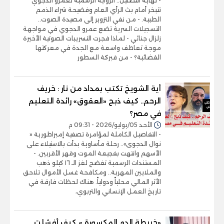
- نهاية التضليل.. الرواية الرسمية لعمرو الدجوي
تتبخر أمام بث الرأي العام وفضيحة شراء الذمم
الطبية. - من نفي التزوير إلى مصيدة الصوت..
التسجيلات السرية تضع عمرو الدجوي في مواجهة
زلزال جنائي - لماذا فجرت التسريبات الصوتية الأخيرة
موجة تعاطف واسعة مع الجدة في معركتها
القضائية؟ - من فبركة السطور
أية الشويخ تكتب بمداد من نار : خريف
الرحم.. كيف ذبح «العقوق» رائدة التعليم
في مصر؟
الأحد 05/يوليو/2026 - 09:31 م
- التفاصيل الكاملة لمؤامرة تصفية إمبراطورية «
نوال الدجوى».. رحلة مأساوية بدأت بالاستيلاء على
الأسهم وانتهت بفجيعة الموت وقهر الأقربين. -
المستندات الرسمية تفضح لغز الـ ١٦ كيلو ذهب
والملايين المهربة.. ومكافحة غسل الأموال تلاحق
الأثر المالي محلياً ودولياً. هناك لحظات فارقة في
تاريخ العمل الإنساني والتربوي،
«خريطة الدم المكسورة »..كيف أفشلت