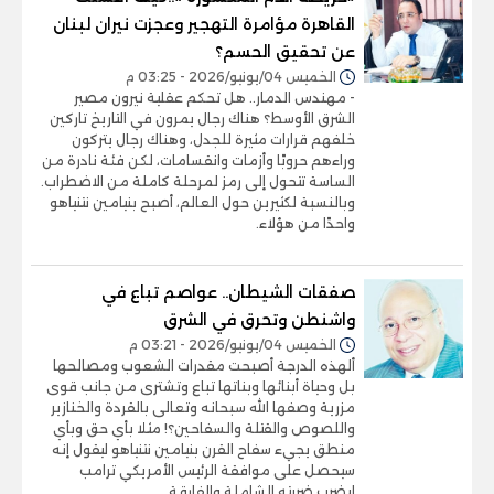
القاهرة مؤامرة التهجير وعجزت نيران لبنان
عن تحقيق الحسم؟
الخميس 04/يونيو/2026 - 03:25 م
- مهندس الدمار.. هل تحكم عقلية نيرون مصير
الشرق الأوسط؟ هناك رجال يمرون في التاريخ تاركين
خلفهم قرارات مثيرة للجدل، وهناك رجال يتركون
وراءهم حروبًا وأزمات وانقسامات، لكن فئة نادرة من
الساسة تتحول إلى رمز لمرحلة كاملة من الاضطراب.
وبالنسبة لكثيرين حول العالم، أصبح بنيامين نتنياهو
واحدًا من هؤلاء.
صفقات الشيطان.. عواصم تباع في
واشنطن وتحرق في الشرق
الخميس 04/يونيو/2026 - 03:21 م
ألهذه الدرجة أصبحت مقدرات الشعوب ومصالحها
بل وحياة أبنائها وبناتها تباع وتشترى من جانب قوى
مزرية وصفها الله سبحانه وتعالى بالقردة والخنازير
واللصوص والقتلة والسفاحين؟! مثلا بأي حق وبأي
منطق يجيء سفاح القرن بنيامين نتنياهو ليقول إنه
سيحصل على موافقة الرئيس الأمريكي ترامب
ليضرب ضربته الشاملة والفارقة