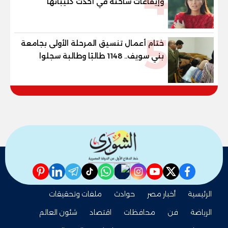
4
وإيقاعات ساخنة في أحدث كليباتها
5
ختام أعمال تنسيق المرحلة الأولى بجامعة
بني سويف.. 1148 طالبًا وطالبة سجلوا
رغباتهم
pinterest
linkedin
telegram
whatsapp
tiktok
instagram
nabd
youtube
twitter
facebook
الرئيسية
أخبار مصر
حوادث
ملفات وتحقيقات
الرياضة
فن
محافظات
اقتصاد
شئون العالم