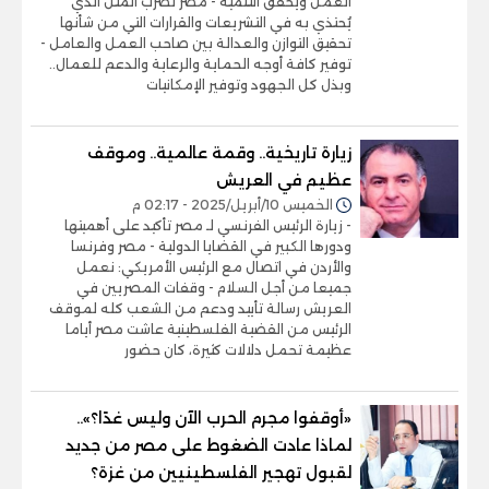
العمل ويحقق التنمية - مصر تضرب المثل الذي
يُحتذي به في التشريعات والقرارات التي من شأنها
تحقيق التوازن والعدالة بين صاحب العمل والعامل -
توفير كافة أوجه الحماية والرعاية والدعم للعمال..
وبذل كل الجهود وتوفير الإمكانيات
زيارة تاريخية.. وقمة عالمية.. وموقف
عظيم في العريش
الخميس 10/أبريل/2025 - 02:17 م
- زيارة الرئيس الفرنسي لـ مصر تأكيد على أهميتها
ودورها الكبير في القضايا الدولية - مصر وفرنسا
والأردن في اتصال مع الرئيس الأمريكي: نعمل
جميعا من أجل السلام - وقفات المصريين في
العريش رسالة تأييد ودعم من الشعب كله لموقف
الرئيس من القضية الفلسطينية عاشت مصر أياما
عظيمة تحمل دلالات كثيرة، كان حضور
«أوقفوا مجرم الحرب الآن وليس غدًا؟»..
لماذا عادت الضغوط على مصر من جديد
لقبول تهجير الفلسطينيين من غزة؟