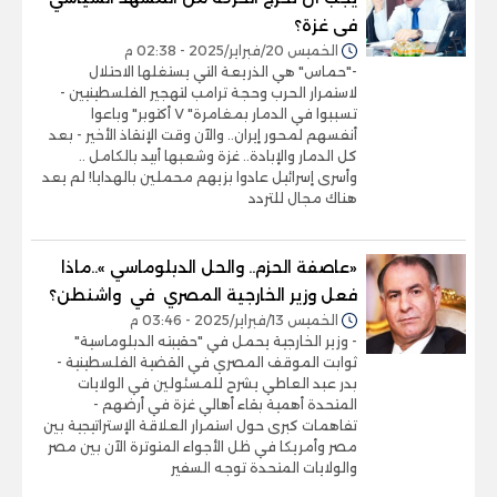
فى غزة؟
الخميس 20/فبراير/2025 - 02:38 م
-"حماس" هي الذريعة التي يستغلها الاحتلال
لاستمرار الحرب وحجة ترامب لتهجير الفلسطينيين -
تسببوا في الدمار بمغامرة" ٧ أكتوبر" وباعوا
أنفسهم لمحور إيران.. والآن وقت الإنقاذ الأخير - بعد
كل الدمار والإبادة.. غزة وشعبها أبيد بالكامل ..
وأسرى إسرائيل عادوا بزيهم محملين بالهدايا! لم يعد
هناك مجال للتردد
«عاصفة الحزم.. والحل الدبلوماسي »..ماذا
فعل وزير الخارجية المصري في واشنطن؟
الخميس 13/فبراير/2025 - 03:46 م
- وزير الخارجية يحمل في "حقيبته الدبلوماسية"
ثوابت الموقف المصري في القضية الفلسطينية -
بدر عبد العاطي يشرح للمسئولين في الولايات
المتحدة أهمية بقاء أهالي غزة في أرضهم -
تفاهمات كبرى حول استمرار العلاقة الإستراتيجية بين
مصر وأمريكا في ظل الأجواء المتوترة الآن بين مصر
والولايات المتحدة توجه السفير