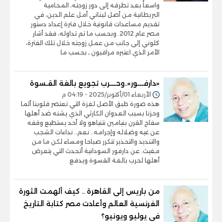
واسعاً بعد تطرقه إلى دور زوجته، المحامية
البريطانية من أصل لبناني أمل علم الدين، في
تقديم مساعدات قانونية خلال فترة إعداد دستور
مصر عام 2012. وبحسب ما تم تداوله، فقد أشار
كلوني إلى جانب من عمل زوجته خلال تلك الفترة،
الأمر الذي اعتبره مراقبون ـ بحسب ما
«دارفـــور»..وحـــرب تجويع بالغة القـسوة
الأربعاء 01/أكتوبر/2025 - 04:19 م
هذه صورة طبق الأصل لغزة التي تعتصر قلوبنا ألما
وحزنا بسبب العدوان الكارثي الذي يشنه ضد أهلها
سفاح القرن بنيامين نتنياهو ولا أحد يستطيع وقفه
عن غيه وضلاله وإجرامه.. نعم.. نداءات الشجب
والتنديد والتحذير تتكرر صباحا ومساء لكن ما من
مغيث. عن دارفور السودانية أتحدث التي يتعرض
أهلها لحرب بالغة القسوة ويدفع
من باريس إلى القاهرة .. كيف ألهمت الثورة
الفرنسية العالم وأعادت مصر كتابة التاريخ
فى يوليو ويونيو؟