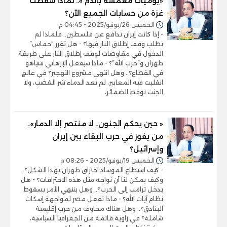
«يوميات مغمسة بالدم ».. لماذا سقطت
غزة من حسابات الجميع الآن؟
الخميس 26/يونيو/2025 - 04:45 م
- إذا كانت إيران تدافع عن فلسطين.. فلماذا لم
تطلب وقف إطلاق النار فيها؟ - هل تقرر “حماس”
الدخول في مفاوضات لوقف إطلاق النار على طريقة
طهران و”حزب الله”؟ - ماذا سيفعل الإرهابي نتنياهو
في القطاع؟.. وهل انتهى مشروع التهجير؟ في عالمٍ
انقلبت فيه المعايير، لم تعد الدماء تثير الغضب، ولا
الجثث توقظ الضمائر،
« حين يحكم الجنون.. لا منتصر إلا الدمار»..
من يفوز في حرب البقاء بين إيران
وإسرائيل؟
الخميس 19/يونيو/2025 - 08:26 م
- كيف استطاع الموساد اختراق طهران بهذا الشكل؟..
وكيف يمكن لنا أن نواجه مثل هذه الاختراقات؟ - هل
يدخل ترامب إلى الحرب؟.. وهل ينتهي الأمر بسقوط
نظام آيات الله؟ - ماذا تفعل مصر لمواجهة إسكات
البنادق؟.. وهل هناك مخاوف من حرب إقليمية
شاملة؟ في زاوية قاتمة من الجغرافيا السياسية،