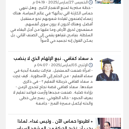
الخميس 27/مارس/2025 - 04:19 م
- خطة مصرية لمنع الانفجار الكبير.. وهل تنهي
حماس الكارثة التي بدأتها؟ في عالم السياسة، هناك
زعماء يُصنعون لقيادة شعوبهم نحو مستقبل
أفضل، وهناك آخرون لا يرون سوى أنفسهم،
مستعدون لحرق الأرض وما عليها من أجل البقاء في
السلطة. بنيامين نتنياهو ينتمي إلى الصنف الثاني، بل
يمكن القول إنه تجسيد حي لأسوأ
د. سعاد كفافي.. نبع الإلهام الذي لا ينضب
الإثنين 03/مارس/2025 - 04:07 م
- امرأة صنعت المستحيل.. فتركت بصمة أبدية في
سماء التعليم - من الحلم إلى الأسطورة.. كيف غيرت
د. سعاد كفافي خريطة التعليم ؟ - في ذكرى
ميلادها.. سعاد كفافي قصة نجاح تتحدى الزمن -
بإرادة صلبة.. صنعت مجدها وأرست قواعد تعليم لا
يعرف الحدود - خالد الطوخي.. يسير على خطى
والدته ليكمل مسيرة التميز - جامعة
« اطردوا حماس الآن .. وليس غدا».. لماذا
يجب أن تخرج الحركة من المشهد السياسي