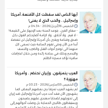
أيها الناس لقد سقطت كل الأقنعة..أمريكا
وإسرائيل .. والحب الذي لا يفنى!
الخميس 16/أبريل/2026 - 04:34 م
- سفاح القرن.. يتوعد السنة بعد الإجهاز على الشيعة!
- لا قيم.. ولا أخلاق.. ولا كرامة أصارحكم القول بكل
صدق وقناعة ويقين بأن أمريكا وإسرائيل لن تنفصلا
أبدا من الآن وحتى تقوم الساعة حيث تسعى كل
منهما الى توفير أدوات القتل والضرب والنسف
والتدمير وذلك في بجاحة زائدة ومن خلال اعترافات
سافرة تؤكد مسيرة الظلم
العرب يتمزقون.. وإيران تحتضر .. وأمريكا
مهزوزة !!
الخميس 05/مارس/2026 - 03:23 م
لم يشهد العرب تمزقا بين بعضهم البعض كما
يشهدون الآن فقد أدت حرب أمريكا وإسرائيل ضد إيران
إلى تحويلهم لضحايا معتدى عليهم يصبحون
ويستيقظون طالبين الحماية بل وصلت أحوالهم إلى
أن بيانات الاستغاثة شهدتها دول الخليج كلها مع