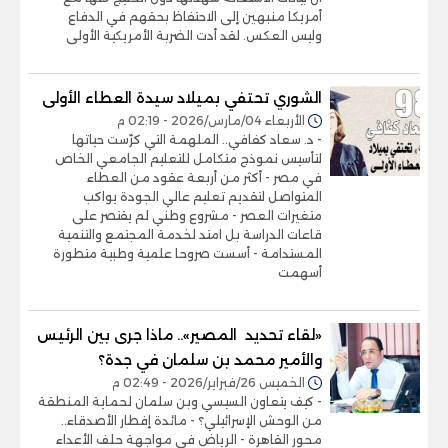
أمريكا منبهين إلى الاحتفاظ بحقهم في الدفاع
وليس العكس. لقد أدت الضربة الأمريكية الأولى
الشوري تحتفي بميلاد سيدة العطاء الأولى
الأربعاء 04/مارس/2026 - 02:19 م
- د. سعاد كفافي.. الملهمة التي كرّست حياتها
لتأسيس نموذج متكامل للتعليم الجامعي الخاص
في مصر - أكثر من أربعة عقود من العطاء
المتواصل لتقديم تعليم عالي الجودة يواكب
متغيرات العصر - مشروع وطني لم يقتصر على
قاعات الدراسة بل امتد لخدمة المجتمع والتنمية
المستدامة - أسست صروحا علمية وطبية متطورة
أسهمت
«لقاء تحديد المصير».. ماذا جرى بين الرئيس
والأمير محمد بن سلمان في جدة؟
الخميس 26/فبراير/2026 - 02:49 م
- كيف يتعاون السيسي وبن سلمان لحماية المنطقة
من الوحش الإسرائيلي؟ - مائدة إفطار الأصدقاء..
محور القاهرة - الرياض في مواجهة حلف الأعداء