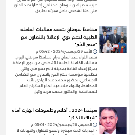
عزب، مدير أمن سوهاج، قد تلقى إخطارا يفيد العثور
على جثة لشخص داخل سيارته بطريق
محافظ سوهاج يتفقد فعاليات القافلة
الطبية لدعم ذوي الإعاقة بالتعاون مع
"مصر الخير"
الأحد 29/ديسمبر/2024 - 05:42 م
تفقد اللواء عبد الفتاح سراج محافظ سوهاج، اليوم،
فعاليات القافلة الطبية للأشخاص من ذوي الإعاقة،
بمركز إعداد القادة بمدينة ناصر بسوهاج، والتي
تنظمها مؤسسة مصر الخير بالتعاون مع التضامن
الاجتماعي، بحضور محمد عبد الهادي نائب
المحافظ، واللواء علاء عبد الجابر السكرتير العام
للمحافظة، والدكتور محمد فريد وكيل
سينما 2024 .. أحلام وطموحات انهارت أمام
"شباك التذاكر"
الخميس 26/ديسمبر/2024 - 05:01 م
- البدايات كانت مبشرة وتدعو للتفاؤل والنهايات لا