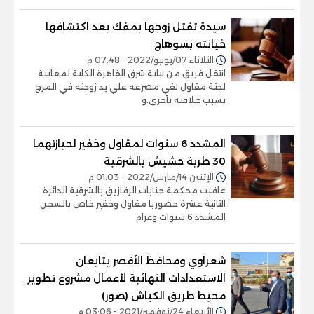
سيدة تقتل زوجها بمفك بعد اكتشافها
خيانته بسوهاج
الثلاثاء 07/يونيو/2022 - 07:48 م
انتقل فريق من نيابة شرق القاهرة الكلية لمعاينة
لجثة مقاول لقي مصرعه علي يد زوجته في المرج
بسبب علاقته بأخرى.و
المشدد 6 سنوات لمقاول وخفير لحيازتهما
30 طربة حشيش بالشرقية
الإثنين 14/مارس/2022 - 01:03 م
عاقبت محكمة جنايات الزقازيق بالشرقية الدائرة
الثانية عشرة حضوريا مقاول وخفير خاص بالسجن
المشدد 6 سنوات وغرام
شعراوي ومحافظ الأقصر يتابعان
الاستعدادات النهائية لأعمال مشروع تطوير
محيط طريق الكباش (صور)
الأربعاء 24/نوفمبر/2021 - 03:06 م