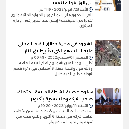
بين الوزارة والمنتفعين
الأحد 23/أكتوبر/2022 - 11:19 ص
تلقى الدكتور/ هانى سويلم وزير الموارد المائية والرى
تقريرا من المهندسة/ إيمان عبد العزيز رئيس الإدارة
المركزي
الشهود فى مجزرة حدائق القبة: المجنى
عليه الثالث هو الذى بدأ بإطلاق النار
الخميس 01/سبتمبر/2022 - 09:48 م
أدلى شهود العيان بأقوالهم أمام النيابة العامة
وذلك حول واقعة مقتل 3 أشخاص في دائرة قسم
شرطة حدائق القبة خلال
سقوط عصابة الشرطة المزيفة لاختطاف
صاحب شركة وطلب فدية بأكتوبر
الثلاثاء 14/يونيو/2022 - 10:20 م
تمكنت مباحث الجيزة من ضبط 3 متهمين بخطف
صاحب شركة في مدينة 6 أكتوبر وطلب فدية من
أسرته وتم تحرير المحضر وإح