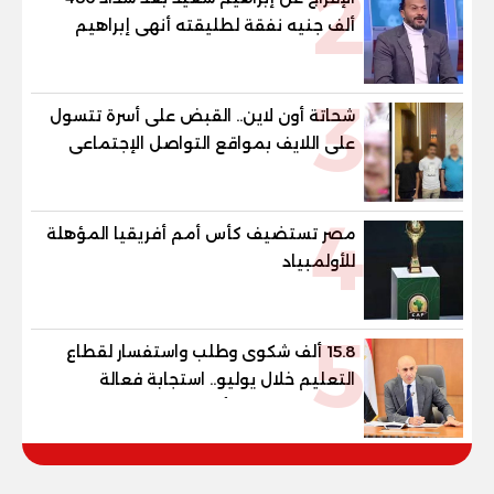
2
ألف جنيه نفقة لطليقته أنهى إبراهيم
سعيد، لاعب الأهلي ومنتخب مصر السابق،
إجراءات خروجه من قسم شرطة مدينة نصر،
3
عقب سداد مبلغ 486 ألف جنيه قيمة
شحاتة أون لاين.. القبض على أسرة تتسول
المتجمد من نفقة مصروفا
على اللايف بمواقع التواصل الإجتماعى
4
مصر تستضيف كأس أمم أفريقيا المؤهلة
للأولمبياد
5
15.8 ألف شكوى وطلب واستفسار لقطاع
التعليم خلال يوليو.. استجابة فعالة
لشكاوى الطلاب وأولياء الأمور