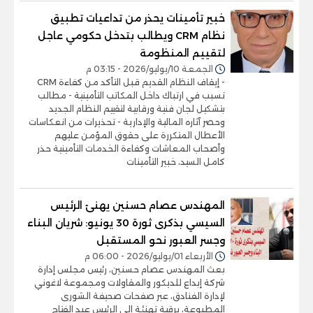
خبير تأمينات يحذر من تداعيات تطبيق
نظام CRM ويطالب بتدخل حكومي عاجل
لتقييم المنظومة
الجمعة 10/يوليو/2026 - 03:15 م
- إيقاف النظام القديم قبل التأكد من كفاءة CRM
تسبب في ارتباك داخل المكاتب التأمينية - مطالب
بتشكيل لجان فنية ورقابية لتقييم النظام الجديد
وحصر آثاره المالية والإدارية - تحذيرات من انعكاسات
الأعطال المتكررة على حقوق المؤمن عليهم
وأصحاب المعاشات وكفاءة الخدمات التأمينية حذر
كامل السيد، خبير التأمينات
المهندس عصام حسنين يهنئ الرئيس
السيسي بذكرى ثورة 30 يونيو: شريان البناء
وجسر العبور نحو المستقبل
الأربعاء 01/يوليو/2026 - 06:00 م
بعث المهندس عصام حسنين، رئيس مجلس إدارة
شركة إبداع للديكور والمقاولات ومجموعة لاغوني
لإدارة الفنادق، عبر صفحات صحيفة الشورى
المطبوعة، برقية تهنئة إلى الرئيس عبد الفتاح