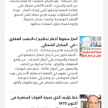
تزال محبطة - دور العرض استقبلت 45 فيلما جمعت
بين الجيد والرديء - أفلام الأكشن تسيطر على
صناعة السينما وتحقق أعلى إيرادات العام - عودة
أفلام المقاولات تهديد صريح مباشر للفن السابع -
الأفلام الكوميدية تراجعت بشكل ملحوظ ..
والرومانسية تحاول استعادة مكانتها
أسرار سقوط أخطر تنظيم لـ«النصب العقاري
» في الساحل الشمالي
الأربعاء 18/ديسمبر/2024 - 04:23 م
- الخلية تتكون من ٤ رجال أعمال تخصصوا في
السرقة والاستيلاء على أموال العملاء - من واقع
التحقيقات والأوراق.. هكذا تمكنوا من النصب
والحصول على أموال طائلة - ننشر نص شهادات
المجني عليهم في القضية لم يقتصر الأمر على نهب
أموال الموطنين، بل وصل إلى سرقة تحويشة
العمر، عبر تنظيم تخصص في بيع شاليهات وأراضٍ
خط بارليف الذي دمرته القوات المصرية فى
أكتوبر 1973