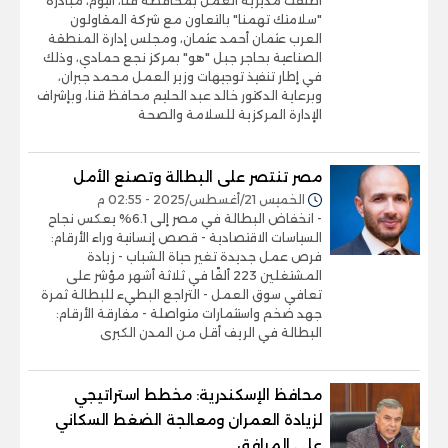
أطلقت مديرية العمل بمحافظة قنا، اليوم، مبادرة
"سلامتك تهمنا" بالتعاون مع شركة المقاولون
العرب عثمان أحمد عثمان، ومجلس إدارة المنطقة
الصناعية بحاجر جبل "هو" بمركز نجع حمادي، وذلك
في إطار تنفيذ توجيهات وزير العمل محمد جبران،
وبرعاية الدكتور خالد عبد الحليم محافظ قنا، وبإشراف
الإدارة المركزية للسلامة والصحة
مصر تنتصر على البطالة وتصنع الأمل
الخميس 21/أغسطس/2025 - 02:55 م
- انخفاض البطالة في مصر إلى 6.1% يعكس نجاح
السياسات الاقتصادية - قصص إنسانية وراء الأرقام:
فرص عمل جديدة تغير حياة الشباب - زيادة
المشتغلين 223 ألفًا في ثلاثة أشهر مؤشر على
تعافي سوق العمل - التراجع البطيء للبطالة ثمرة
جهد ضخم واستثمارات متواصلة - مفارقة الأرقام:
البطالة في الريف أقل من المدن الكبرى
محافظ الإسكندرية: مخطط استراتيجي
لزيادة العمران ومعالجة الضغط السكاني
على المرافق