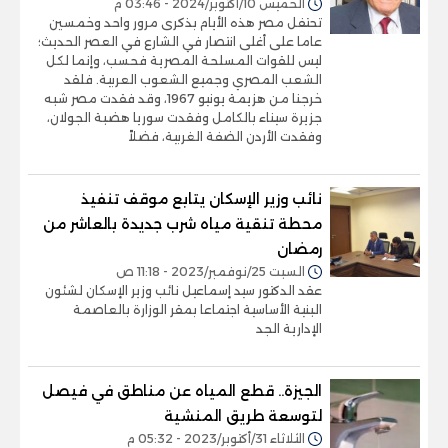
الخميس 10/أكتوبر/2024 - 03:46 م
تحتفل مصر هذه الأيام بذكرى مرور واحد وخمسين
عاما على أغلى انتصار في الشارع في العصر الحديث؛
ليس للقوات المسلحة المصرية فحسب، وإنما لكل
الشعب المصري وجميع الشعوب العربية. فلقد
خرجنا من هزيمة يونيو 1967، وقد فقدت مصر شبه
جزيرة سيناء بالكامل وفقدت سوريا هضبة الجولان،
وفقدت الأردن الضفة الغربية، فضلاً
نائب وزير الإسكان يتابع موقف تنفيذ
محطة تنقية مياه شرب جديدة بالعاشر من
رمضان
السبت 25/نوفمبر/2023 - 11:18 ص
عقد الدكتور سيد إسماعيل نائب وزير الإسكان لشئون
البنية الأساسية اجتماعا بمقر الوزارة بالعاصمة
الإدارية الجد
الجيزة.. قطع المياه عن مناطق في فيصل
لتوسعة طريق المنشية
الثلاثاء 31/أكتوبر/2023 - 05:32 م