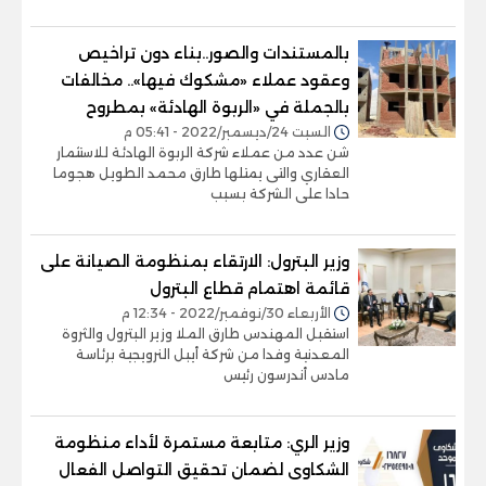
بالمستندات والصور..بناء دون تراخيص
وعقود عملاء «مشكوك فيها».. مخالفات
بالجملة في «الربوة الهادئة» بمطروح
السبت 24/ديسمبر/2022 - 05:41 م
شن عدد من عملاء شركة الربوة الهادئة للاستثمار
العقاري والتى يمتلها طارق محمد الطويل هجوما
حادا على الشركة بسبب
وزير البترول: الارتقاء بمنظومة الصيانة على
قائمة اهتمام قطاع البترول
الأربعاء 30/نوفمبر/2022 - 12:34 م
استقبل المهندس طارق الملا وزير البترول والثروة
المعدنية وفدا من شركة أيبل النرويجية برئاسة
مادس أندرسون رئيس
وزير الري: متابعة مستمرة لأداء منظومة
الشكاوى لضمان تحقيق التواصل الفعال