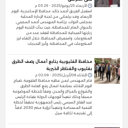
الأربعاء 25/يونيو/2025 - 03:29 م
استقبل الفريق أحمد خالد، محافظ الإسكندرية، اليوم
الأربعاء، وفد برلماني من لجنة الإدارة المحلية
بمجلس النواب، برئاسة المهندس أحمد السجيني،
بالديوان العام للمحافظة، حيث بدأت اللجنة اليوم
زيارتها الميدانية للمحافظة لتفقد عدد من
المشروعات. واستعرض المحافظ، خلال اللقاء ابرز
المشروعات في المحافظة، وأبرز التحديات
محافظ القليوبية يتابع أعمال رصف الطرق
بقليوب والقناطر الخيرية
الثلاثاء 08/أبريل/2025 - 02:09 م
قام المهندس ايمن عطيه محافظ القليوبية، صباح
اليوم الثلاثاء، بمتابعة اعمال رفع كفاءة الطرق
والشوارع بالمراكز والمدن، وفقاً للخطة الموضوعة
مسبقاً وذلك تنفيذاً لتوجهات الدولة بقيادة الرئيس
عبد الفتاح السيسي رئيس الجمهورية تحقيقاً لخطة
التنمية المستدامة وتنفيذاً لرؤية مصر 2030، لافتاً
إلى تقديمه لكافة سبل