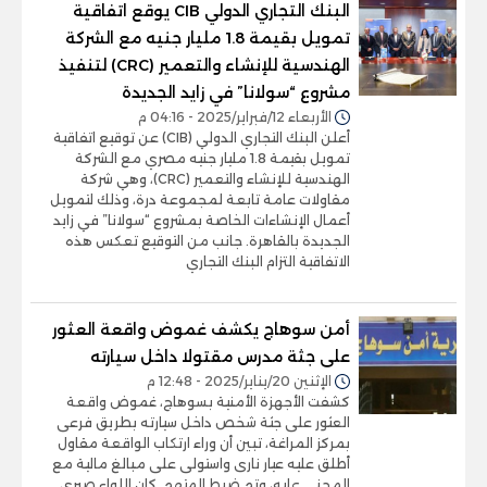
البنك التجاري الدولي CIB يوقع اتفاقية
تمويل بقيمة 1.8 مليار جنيه مع الشركة
الهندسية للإنشاء والتعمير (CRC) لتنفيذ
مشروع “سولانا” في زايد الجديدة
الأربعاء 12/فبراير/2025 - 04:16 م
أعلن البنك التجاري الدولي (CIB) عن توقيع اتفاقية
تمويل بقيمة 1.8 مليار جنيه مصري مع الشركة
الهندسية للإنشاء والتعمير (CRC)، وهي شركة
مقاولات عامة تابعة لمجموعة درة، وذلك لتمويل
أعمال الإنشاءات الخاصة بمشروع “سولانا” في زايد
الجديدة بالقاهرة. جانب من التوقيع تعكس هذه
الاتفاقية التزام البنك التجاري
أمن سوهاج يكشف غموض واقعة العثور
على جثة مدرس مقتولا داخل سيارته
الإثنين 20/يناير/2025 - 12:48 م
كشفت الأجهزة الأمنية بسوهاج، غموض واقعة
العثور على جثة شخص داخل سيارته بطريق فرعى
بمركز المراغة، تبين أن وراء ارتكاب الواقعة مقاول
أطلق عليه عيار نارى واستولى على مبالغ مالية مع
المجنى عليه، وتم ضبط المتهم. كان اللواء صبرى