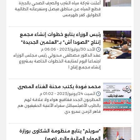
أعلنت شركة مياه الشرب والصرف الصحي بالجيزة
قطع المياه عن مناطق:فيصل ومتفرعاته الطالبية
الطوابق كفر طهرمس
رئيس الوزراء يتابع خطوات إنشاء مجمع
إنتاج "الصودا آش" بـ"العلمين الجديدة"
الأحد 30/يوليو/2023 - 06:06 م
عقد الدكتور مصطفى مدبولي رئيس مجلس الوزراء
اجتماعا اليوم لمتابعة الخطوات الخاصة بمشروع
إنشاء مجمع إنتاج ا
محمد فودة يكتب: محنة الغناء المصرى
السبت 24/يونيو/2023 - 01:02 م
المطربون الجدد فقاقيع هواء ولا علاقة لهم
بالطرب الأصيلسيظل سفراء الأغنية الحقيقيون هم
قاهر الزمن عمرو دي
"سويلم" يتابع منظومة الشكاوى بوزارة
الموارد المائية والري (صور)