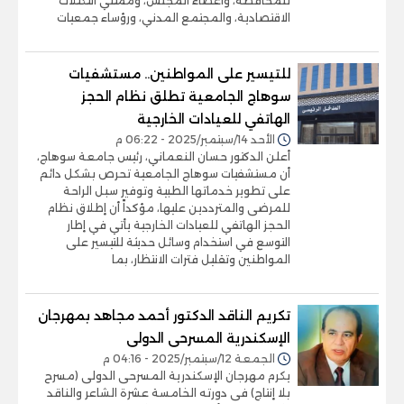
للمحافظة، وأعضاء المجلس، وممثلي التكتلات
الاقتصادية، والمجتمع المدني، ورؤساء جمعيات
للتيسير على المواطنين.. مستشفيات
سوهاج الجامعية تطلق نظام الحجز
الهاتفي للعيادات الخارجية
الأحد 14/سبتمبر/2025 - 06:22 م
أعلن الدكتور حسان النعماني، رئيس جامعة سوهاج،
أن مستشفيات سوهاج الجامعية تحرص بشكل دائم
على تطوير خدماتها الطبية وتوفير سبل الراحة
للمرضى والمترددين عليها، مؤكداً أن إطلاق نظام
الحجز الهاتفي للعيادات الخارجية يأتي في إطار
التوسع في استخدام وسائل حديثة للتيسير على
المواطنين وتقليل فترات الانتظار، بما
تكريم الناقد الدكتور أحمد مجاهد بمهرجان
الإسكندرية المسرحى الدولى
الجمعة 12/سبتمبر/2025 - 04:16 م
يكرم مهرجان الإسكندرية المسرحى الدولى (مسرح
بلا إنتاج) فى دورته الخامسة عشرة الشاعر والناقد