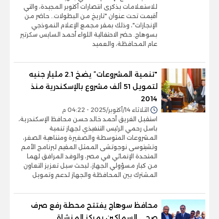
للاستعلامات بذكرى انتصارات أكتوبر المجيدة، والتي
أقيمت تحت عنوان "تاريخ من البطولات.. حاضر من
الإنجازات"، وذلك بمقر مجمع الإعلام النموذجي
بسوهاج. حضر الاحتفالية اللواء أحمد السايس سكرتير
عام المحافظة، والعميد
"تنمية المشروعات” يضخ 2.1 مليار جنيه
لتمويل 51 ألف مشروع بالإسكندرية منذ
2014
الثلاثاء 14/أكتوبر/2025 - 04:22 م
استقبل الفريق أحمد خالد حسن محافظ الإسكندرية،
باسل رحمي الرئيس التنفيذي لجهاز تنمية
المشروعات المتوسطة والصغيرة ومتناهية الصغر،
وتشيتوسى نوجوتشى الممثل المقيم لبرنامج الأمم
المتحدة الإنمائي في مصر، والوفد المرافق لهما
من كبار مسؤولي الجهاز، لبحث سبل تعزيز التعاون
المشترك بين المحافظة والجهاز لدعم وتمويل
محافظ سوهاج يفتتح محطة رفع صرف
صحي السماكين بمركز المنشاة