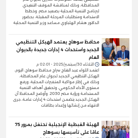
المحافظة، وذلك لمناقشة الموقف التنفيذي
لبرنامج التنمية المحلية بصعيد مصر، وخطط
الاستدامة ومتطلبات المرحلة المقبلة، بحضور
الدكتور هشام الهلباوي مساعد وزير التنمية المحلية
محافظ سوهاج يعتمد الهيكل التنظيمي
الجديد واستحداث 4 إدارات جديدة بالديوان
العام
الثلاثاء 30/سبتمبر/2025 - 02:01 م
اعتمد اللواء عبد الفتاح سراج محافظ سوهاج، اليوم،
الهيكل التنظيمي الجديد لديوان عام المحافظة،
وذلك في إطار مواكبة المتغيرات المحلية، ورفع
مستوى الأداء الحكومي، وتحقيق أهداف التنمية
المستدامة ورؤية مصر 2030. وأوضح المحافظ أن
الهيكل الجديد يتضمن استحداث 4 إدارات عامة، جرى
الانتهاء من إنشائها وإعداد بطاقات
الهيئة القبطية الإنجيلية تحتفل بمرور 75
عامًا على تأسيسها بسوهاج