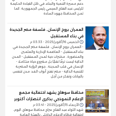
دعم مسيرة التنمية والبناء، في ظل القيادة الحكيمة
للرئيس عبد الفتاح السيسي رئيس الجمهورية. كما
ثمن المحافظ جهود السادة
العمران بروح الإنسان.. فلسفة مصر الجديدة
في بناء المستقبل
الخميس 16/أكتوبر/2025 - 03:33 م
- العمران بروح الإنسان.. فلسفة مصر الجديدة في
بناء المستقبل - العاصمة الإدارية والعلمين
والمنصورة.. مختبرات حية لمدن المستقبل - المدن
الذكية ليست ترفًا تقنيًا بل مشروع حياة متكاملا -
الإنسان في قلب المدينة.. جوهر الرؤية المصرية
للتنمية الذكية - مصر تفتح أبواب الغد: مدن تتنفس
بالبيانات وتفكر من أجل
محافظ سوهاج يشهد احتفالية مجمع
الإعلام النموذجي بذكرى انتصارات أكتوبر
الأربعاء 15/أكتوبر/2025 - 03:41 م
شهد اللواء عبد الفتاح سراج محافظ سوهاج، اليوم،
احتفالية قطاع الإعلام الداخلي بالهيئة العامة