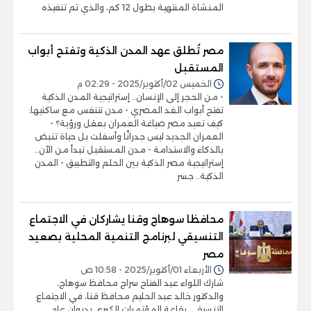
المنشاة المنتهية بطول 12 كم، والذي تم تنفيذه
مصر تُطلق عهد المدن الذكية وتفتح أبواب
المستقبل
الخميس 02/أكتوبر/2025 - 02:29 م
- من الحجر إلى الإنسان.. إستراتيجية المدن الذكية
تفتح أبواب الغد المصري - مدن تتنفس مع ساكنيها:
كيف تعيد مصر صياغة العمران بعقل ورؤية؟ -
العمران الجديد ليس جدرانًا وأسفلت بل حياة تنبض
بالذكاء والاستدامة - مدن المستقبل تبدأ من الآن..
إستراتيجية مصر الذكية بين الحلم والتطبيق - المدن
الذكية.. جسر
محافظا سوهاج وقنا يشاركان في الاجتماع
التنسيقي لبرنامج التنمية المحلية بصعيد
مصر
الأربعاء 01/أكتوبر/2025 - 10:58 ص
شارك اللواء عبد الفتاح سراج محافظ سوهاج،
والدكتور خالد عبد الحليم محافظ قنا، في الاجتماع
التنسيقي بقاعة المؤتمرات الكبرى بديوان عام