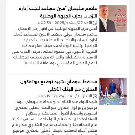
عاصم سليمان أمين مساعد للجنة إدارة
الأزمات بحزب الجبهة الوطنية
الأحد 07/سبتمبر/2025 - 02:59 م
أعلن حزب الجبهة الوطنية عن اختيار رجل الاعمال
عاصم سليمان لتولي منصب الامين المساعد لأمانة
إدارة الازمات والتدخلات العاجلة بحزب الجبهة
الوطنية برئاسة اللواء أحمد ضيف صقر محافظ
الغربية الأسبق، في خطوة تعكس حرص الحزب على
الاستعانة بالكفاءات والخبرات من مختلف القطاعات
لدعم العمل المؤسسي ، وفاعليته السياسية
محافظ سوهاج يشهد توقيع بروتوكول
التعاون مع البنك الأهلي
الإثنين 01/سبتمبر/2025 - 06:15 م
شهد اللواء عبد الفتاح سراج محافظ سوهاج، اليوم،
توقيع بروتوكول التعاون مع البنك الأهلي المصري
لتسويق واستثمار أصول المحافظة وتعظيم
الاستفادة منها، حيث قام اللواء أحمد السايس سكرتير
عام المحافظة والمحاسب سامح الشناوي مدير عام
قطاع أمناء الاستثمار بالبنك الأهلي المصري، بتوقيع