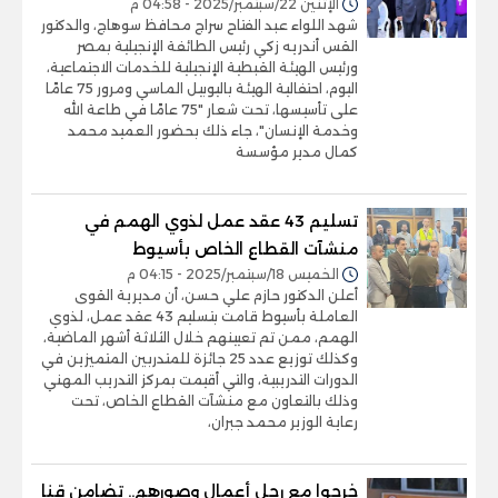
الإثنين 22/سبتمبر/2025 - 04:58 م
شهد اللواء عبد الفتاح سراج محافظ سوهاج، والدكتور
القس أندريه زكي رئيس الطائفة الإنجيلية بمصر
ورئيس الهيئة القبطية الإنجيلية للخدمات الاجتماعية،
اليوم، احتفالية الهيئة باليوبيل الماسي ومرور 75 عامًا
على تأسيسها، تحت شعار "75 عامًا في طاعة الله
وخدمة الإنسان"، جاء ذلك بحضور العميد محمد
كمال مدير مؤسسة
تسليم 43 عقد عمل لذوي الهمم في
منشآت القطاع الخاص بأسيوط
الخميس 18/سبتمبر/2025 - 04:15 م
أعلن الدكتور حازم علي حسن، أن مديرية القوى
العاملة بأسيوط قامت بتسليم 43 عقد عمل، لذوي
الهمم، ممن تم تعيينهم خلال الثلاثة أشهر الماضية،
وكذلك توزيع عدد 25 جائزة للمتدربين المتميزين في
الدورات التدريبية، والتي أقيمت بمركز التدريب المهني
وذلك بالتعاون مع منشآت القطاع الخاص، تحت
رعاية الوزير محمد جبران،
خرجوا مع رجل أعمال وصورهم.. تضامن قنا