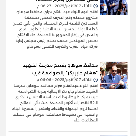
الثلاثاء 07/أكتوبر/2025 - 06:27 م
افتتح اليوم اللواء عبد الفتاح سراج، محافظ سوهاج،
مشروع محطة رفع الصرف الصحى بمنطقة
السماكين التابعة لمركز المنشاة، والذي يأتي ضمن
خطة الدولة لتحسين البنية التحتية وتطوير القرى
والمدن في إطار الجمهورية الجديدة. جاء الافتتاح
بحضور المهندس محمد صلاح رئيس مجلس إدارة
شركة مياه الشرب والصرف الصحى بسوهاج
محافظ سوهاج يفتتح مدرسة الشهيد
"هشام جابر بكر" بالصوامعة غرب
الثلاثاء 07/أكتوبر/2025 - 06:06 م
افتتح اللواء عبدالفتاح سراج محافظ سوهاج، مدرسة
الشهيد هشام جابر بكر الابتدائية بقرية الصوامعة
غرب بمركز طهطا، وذلك بمناسبة الاحتفال بالذكرى
الـ52 لانتصارات أكتوبر المجيدة، حيث يأتي الافتتاح
تخليدا لروح البطولة والفداء، واستمرارا لمسيرة البناء
والتنمية التي تشهدها محافظة سوهاج في مختلف
القطاعات. جاء