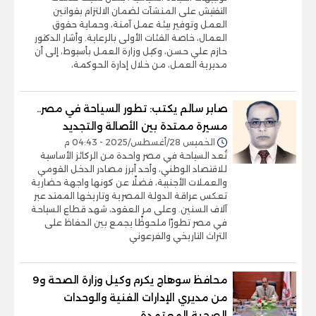
التفتيش على المنشآت لضمان الالتزام بقوانين
العمل وتوفير بيئة عمل آمنة، وحماية حقوق
العمال، خاصة الفئات الأولى بالرعاية. وأشار الدكتور
حازم علي حسن، وكيل وزارة العمل بأسيوط، إلى أن
مديرية العمل، من خلال إدارة الحوكمة،
صابر سالم يكتب: تطور السياحة في مصر..
مسيرة ممتدة بين الأصالة والتجديد
الخميس 28/أغسطس/2025 - 04:43 م
تُعد السياحة في مصر واحدة من الركائز الأساسية
للاقتصاد الوطني، وأحد أبرز مصادر الدخل القومي
والعملات الأجنبية، فضلًا عن كونها واجهة حضارية
تعكس عراقة الدولة المصرية وتاريخها الممتد عبر
آلاف السنين. وعلى مر العقود، شهد قطاع السياحة
في مصر تطورًا ملحوظًا يجمع بين الحفاظ على
التراث التاريخي والفرعوني
محافظ سوهاج يكرم وكيل وزارة الصحة و9
من مديري الإدارات الفنية والوحدات
الصحية المعتمدة