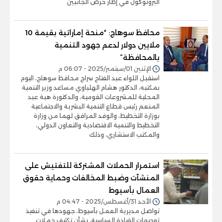
البروتوكول في إطار حرص الجانبين
محافظ سوهاج: “منحة إماراتية بقيمة 10
ملايين دولار لدعم جهود التنمية
بالمحافظة”
الإثنين 01/سبتمبر/2025 - 06:07 م
استقبل اللواء عبد الفتاح سراج محافظ سوهاج، اليوم
بمكتبه، الدكتور هشام الهلباوي مساعد وزير التنمية
المحلية للمشروعات القومية، والدكتورة هبة عبد
المنعم رئيس قطاع التنمية البشرية والاجتماعية
بوزارة التخطيط، والوفد المرافق لهما من وزارة
التخطيط والتنمية الاقتصادية والتعاون الدولي،
والمكتب الاستشاري، وذلك
استمرار الحملات المشتركة للتفتيش على
المنشآت وضبط المخالفات وحماية حقوق
العمال بأسيوط
الأحد 31/أغسطس/2025 - 04:47 م
تواصل مديرية العمل بأسيوط، جهودها في تنفيذ
توجيهات القيادة السياسية، بشأن تكثيف حملات