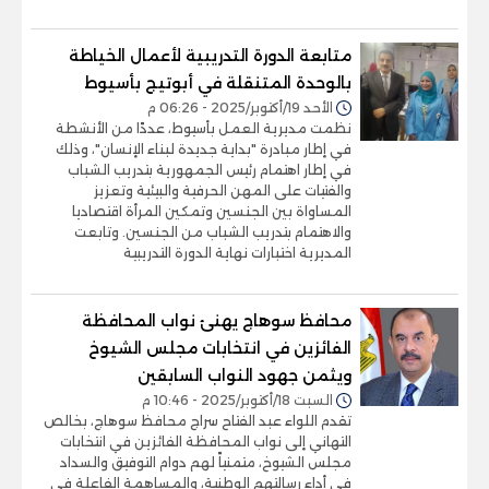
متابعة الدورة التدريبية لأعمال الخياطة
بالوحدة المتنقلة في أبوتيج بأسيوط
الأحد 19/أكتوبر/2025 - 06:26 م
نظمت مديرية العمل بأسيوط، عددًا من الأنشطة
في إطار مبادرة "بداية جديدة لبناء الإنسان"، وذلك
في إطار اهتمام رئيس الجمهورية بتدريب الشباب
والفتيات على المهن الحرفية والبيئية وتعزيز
المساواة بين الجنسين وتمكين المرأة اقتصاديا
والاهتمام بتدريب الشباب من الجنسين. وتابعت
المديرية اختبارات نهاية الدورة التدريبية
محافظ سوهاج يهنئ نواب المحافظة
الفائزين في انتخابات مجلس الشيوخ
ويثمن جهود النواب السابقين
السبت 18/أكتوبر/2025 - 10:46 م
تقدم اللواء عبد الفتاح سراج محافظ سوهاج، بخالص
التهاني إلى نواب المحافظة الفائزين في انتخابات
مجلس الشيوخ، متمنياً لهم دوام التوفيق والسداد
في أداء رسالتهم الوطنية، والمساهمة الفاعلة في