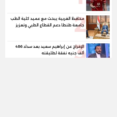
2
محافظ الغربية يبحث مع عميد كلية الطب
جامعة طنطا دعم القطاع الطبي وتعزيز
الاستفادة من الخبرات الأكاديمية
3
الإفراج عن إبراهيم سعيد بعد سداد 486
ألف جنيه نفقة لطليقته
tel
4
شحاتة أون لاين.. القبض على أسرة تتسول
على اللايف بمواقع التواصل الإجتماعى
5
مصر تستضيف كأس أمم أفريقيا المؤهلة
للأولمبياد