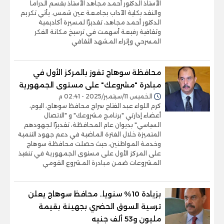
الأستاذ الدكتور أحمد مجاهد الأستاذ بقسم الدراما
والنقد بكلية الآداب بجامعة عين شمس. يأتي تكريم
الدكتور أحمد مجاهد، تقديرًا لمسيرة أكاديمية
وثقافية رفيعة أسهمت في ترسيخ مكانة الفكر
المسرحي وإثراء المشهد الثقافي
محافظة سوهاج تفوز بالمركز الأول في
مبادرة "مشروعك" على مستوى الجمهورية
الخميس 11/سبتمبر/2025 - 02:41 م
كرم اللواء عبد الفتاح سراج محافظ سوهاج، اليوم،
أعضاء إدارتي "برنامج مشروعك" و "الاتصال
السياسي" بديوان عام المحافظة، تقديرًا لجهودهم
المتميزة خلال الفترة الماضية في دعم جهود التنمية
وخدمة المواطنين، حيث حصلت محافظة سوهاج
على المركز الأول على مستوى الجمهورية في تنفيذ
المشروعات ضمن مبادرة المشروع القومي
بزيادة 10% سنويا.. محافظ سوهاج يعلن
ترسية السوق الحضري بجهينة بقيمة
مليون و53 ألف جنيه