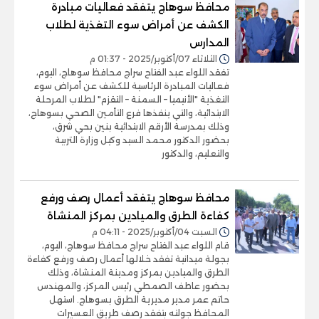
محافظ سوهاج يتفقد فعاليات مبادرة
الكشف عن أمراض سوء التغذية لطلاب
المدارس
الثلاثاء 07/أكتوبر/2025 - 01:37 م
تفقد اللواء عبد الفتاح سراج محافظ سوهاج، اليوم،
فعاليات المبادرة الرئاسية للكشف عن أمراض سوء
التغذية "الأنيميا – السمنة – التقزم" لطلاب المرحلة
الابتدائية، والتي ينفذها فرع التأمين الصحي بسوهاج،
وذلك بمدرسة الأرقم الابتدائية بنين بحي شرق،
بحضور الدكتور محمد السيد وكيل وزارة التربية
والتعليم، والدكتور
محافظ سوهاج يتفقد أعمال رصف ورفع
كفاءة الطرق والميادين بمركز المنشاة
السبت 04/أكتوبر/2025 - 04:11 م
قام اللواء عبد الفتاح سراج محافظ سوهاج، اليوم،
بجولة ميدانية تفقد خلالها أعمال رصف ورفع كفاءة
الطرق والميادين بمركز ومدينة المنشاة، وذلك
بحضور عاطف الصمطي رئيس المركز، والمهندس
حاتم عمر مدير مديرية الطرق بسوهاج. استهل
المحافظ جولته بتفقد رصف طريق العسيرات