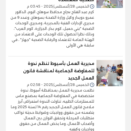
الخميس 28/أغسطس/2025 - 03:45 م
كرم عبد الفتاح سراج محافظ سوهاج، اليوم، الدكتور
عمرو دويدار وكيل وزارة الصحة بسوهاج، وعدد 9 من
مديري الإدارات الفنية بالمديرية، ومديري الوحدات
الصحية "بني حميل، كوم بدار، الجزازرة، كوم العرب"،
وذلك نظرا لحصول تلك الوحدات على الاعتماد من
الهيئة العامة للاعتماد والرقابة الصحية "جهار" ، في
سابقة هي الأولى
مديرية العمل بأسيوط تنظم ندوة
للمفاوضة الجماعية لمناقشة قانون
العمل الجديد
الخميس 28/أغسطس/2025 - 02:58 م
نظمت مديرية العمل بمحافظة أسيوط، ندوة
متخصصة في المفاوضة الجماعية بمصنع ماس
للمستلزمات الطبيه، تناولت الندوة استعراض أبرز
ملامح قانون العمل الجديد رقم 14 لسنة 2025 وما
يتضمنه من حقوق وواجبات وضوابط حديثة تواكب
متطلبات المرحلة وتحقق التوازن بين العمال
وأصحاب الأعمال، وما يخص العمال من حقوق
وواجبات وكيفيه