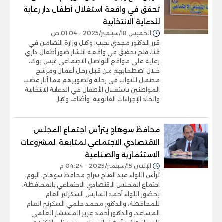
تحقق في واقعة استغلال أطفال دار رعاية
للدعاية الانتخابية
الخميس 18/سبتمبر/2025 - 01:04 ص
قرر الدكتور مجدي نجيب، وكيل وزارة التضامن في
قنا، فتح تحقيق في واقعة انتشار صور أطفال داري
رعاية على مواقع التواصل الاجتماعي فيس بوك،
خلال اصطحابهم من قبل رجل أعمال ومرشح
محتمل للنواب في رحلة وتصويرهم مما أثار غضب
المواطنين باستغلال الأطفال في الدعاية الانتخابية
واتخاذ الإجراءات القانونية. وأضاف وكيل
محافظ سوهاج يترأس اجتماع المجلس
الاقتصادي الاجتماعي لمتابعة المشروعات
الاستثمارية والصناعية
الإثنين 15/سبتمبر/2025 - 04:24 م
ترأس اللواء عبد الفتاح سراج محافظ سوهاج، اليوم،
اجتماع المجلس الاقتصادي الاجتماعي بالمحافظة،
بحضور اللواء أحمد السايس السكرتير العام
للمحافظة، والدكتور محمد حلمي السكرتير العام
المساعد، والدكتور أحمد عزيز المستشار العلمي