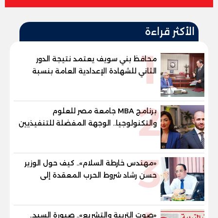
الأكثر قراءة
1
محافظ بني سويف يعتمد نتيجة الدور
الثاني للشهادة الإعدادية العامة بنسبة
79.9% نظامي ...و69.55% منازل.. و70.56%
للمهنية .. و100% للصُم وضعاف السمع
2
والنور للمكفوفين
برنامج MBA جامعة مصر للعلوم
والتكنولوجيا.. الوجهة المفضلة للتنفيذيين
وقيادات المؤسسات لصناعة قادة
المستقبل
3
«مهندس خارطة السلام».. كيف حول الوزير
حسن رشاد شروط الحرب المعقدة إلى
"خارطة طريق" للانسحاب والإعمار؟
«صوت التربية والتشريع».. صبورة السيد..