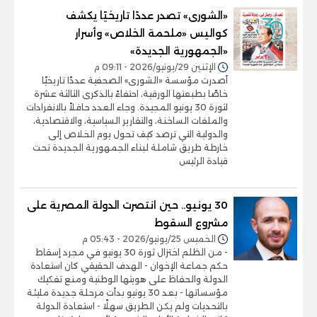
«الشورى» تصدر عددًا تاريخيًا يكشف
كواليس «ملحمة الخلاص» وأسرار
«الجمهورية الجديدة»
الإثنين 29/يونيو/2026 - 09:11 م
أصدرت مؤسسة «الشورى» الصحفية عددًا تاريخيًا
خاصًا بطبعتها الورقية، احتفاءً بالذكرى الثالثة عشرة
لثورة 30 يونيو المجيدة. وجاء العدد حافلاً بالانفرادات
والملفات الساخنة، والتقارير السياسية، والاقتصادية،
والدولية التي ترصد كيف تحول يوم الخلاص إلى
خارطة طريق شاملة لبناء الجمهورية الجديدة تحت
قيادة الرئيس
30 يونيو.. حين انتصرت الدولة المصرية على
مشروع السقوط
الخميس 25/يونيو/2026 - 05:43 م
- من الظلم اختزال ثورة 30 يونيو في مجرد إسقاط
حكم جماعة الإخوان - الهدف الحقيقي كان استعادة
الدولة والحفاظ على هويتها الوطنية ومنع تفكيك
مؤسساتها - بعد 30 يونيو بدأت مرحلة جديدة مليئة
بالتحديات ولم يكن الطريق سهلًا - استعادة الدولة