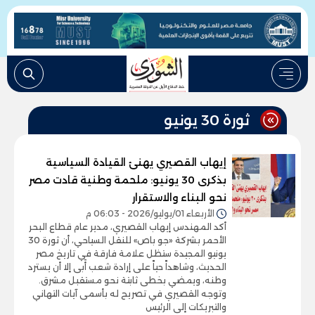
ثورة 30 يونيو
إيهاب القصيري يهنئ القيادة السياسية
بذكرى 30 يونيو: ملحمة وطنية قادت مصر
نحو البناء والاستقرار
الأربعاء 01/يوليو/2026 - 06:03 م
أكد المهندس إيهاب القصيري، مدير عام قطاع البحر
الأحمر بشركة «جو باص» للنقل السياحي، أن ثورة 30
يونيو المجيدة ستظل علامة فارقة في تاريخ مصر
الحديث، وشاهداً حياً على إرادة شعب أَبى إلا أن يسترد
وطنه، ويمضي بخطى ثابتة نحو مستقبل مشرق.
وتوجه القصيري في تصريح له بأسمى آيات التهاني
والتبريكات إلى الرئيس