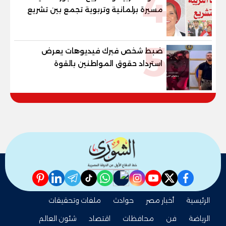
4
مسيرة برلمانية وتربوية تجمع بين تشريع
القوانين وصناعة الأجيال لبناء الإنسان
المصري
5
ضبط شخص فبرك فيديوهات يعرض
استرداد حقوق المواطنين بالقوة
pinterest
linkedin
telegram
whatsapp
tiktok
instagram
nabd
youtube
twitter
facebook
الرئيسية
أخبار مصر
حوادث
ملفات وتحقيقات
الرياضة
فن
محافظات
اقتصاد
شئون العالم