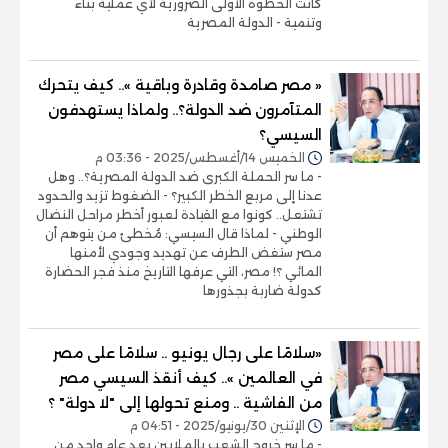
كانت الخطوة الأولى الضرورية لأي عملية بناء
وتنمية - الدولة المصرية
« مصر صامدة وقادرة وباقية ».. كيف يتحرك
المتآمرون ضد الدولة؟.. ولماذا يستهدفون
السيسي؟
الخميس 14/أغسطس/2025 - 03:36 م
- ما سر الحملة الكبرى ضد الدولة المصرية؟.. وهل
عدنا إلى مربع الخطر الكبير؟ - الضغوط تزيد والحدود
تشتعل.. كونوا مع القيادة لعبور أخطر مراحل النضال
الوطني - لماذا قال السيسي: مُخطئ من يتوهم أن
مصر ستغض الطرف عن تهديد وجودي لأمنها
المائي ؟! مصر، التي عرفها التاريخ منذ فجر الحضارة
كدولة ضاربة بجذورها
«سلامًا على رجال يونيو .. سلامًا على مصر
في العالمين ».. كيف أنقذ السيسي مصر
من الفاشية .. ومنع تحولها إلى "لا دولة" ؟
الإثنين 30/يونيو/2025 - 04:51 م
- ما سر خروج الشعب بالملايين بعد عام واحد من