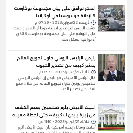
المجر توافق على بيان مجموعة بوخارست
9 لإدانة حرب روسيا في أوكرانيا
الأربعاء 22/فبراير/2023 - 07:29 م
كشف الرئيس البولندي أندريه دودا أن المجر وافقت
على التوقيع على بيان مجموعة بوخارست 9 الذي
أدانوا فيه بشكل مش
بايدن: الرئيس الروسي حاول تجويع العالم
بمنع كييف من تصدير الحبوب
الثلاثاء 21/فبراير/2023 - 07:31 م
قال الرئيس الأمريكي جو بايدن إن الرئيس الروسي
فلاديمير بوتين حاول تجويع العالم من خلال منع
كييف من تصدير الحب
البيت الأبيض يلزم صحفيين بعدم الكشف
عن زيارة بايدن لـ«كييف» حتى لحظة معينة
الثلاثاء 21/فبراير/2023 - 11:10 ص
أفادت وسائل إعلام أمريكية بأن البيت الأبيض ألزم
صحفيين اثنين مرافقين للرئيس جو بايدن بعدم