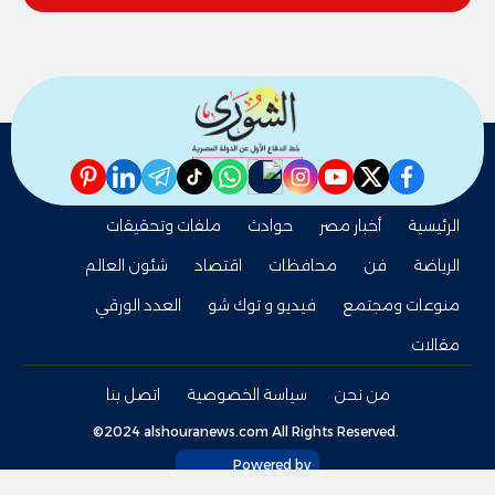
pinterest
linkedin
telegram
whatsapp
tiktok
instagram
nabd
youtube
twitter
facebook
الرئيسية
أخبار مصر
حوادث
ملفات وتحقيقات
الرياضة
فن
محافظات
اقتصاد
شئون العالم
منوعات ومجتمع
فيديو و توك شو
العدد الورقي
مقالات
من نحن
سياسة الخصوصية
اتصل بنا
©2024 alshouranews.com All Rights Reserved.
Powered by