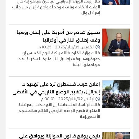
قال رئيس الوزراء الإسرائيلي بنيامين نتنياهو إنه حان
الوقت لاتخاذ موقف موحد لمواجهة إيران من جانب
إسرائيل وال
تعليق صادم من أمريكا على إعلان روسيا
وقف إطلاق النار في أوكرانيا
الخميس 05/يناير/2023 - 10:25 م
قالت وزارة الخارجية الأمريكية اليوم الخميس إن
دعوةروسيالوقف إطلاق النار مثيرة للسخرية بعد
مهاجمتها البنية
إعلان حرب.. فلسطين ترد على تهديدات
إسرائيل بتغيير الوضع التاريخي في الأقصى
الإثنين 02/يناير/2023 - 08:01 م
قالت الرئاسة الفلسطينية إن التهديدات الإسرائيلية
المتكررة بتغيير الوضع التاريخي القائم فيالمسجد
الأقصىإعلا
بايدن يوقع قانون الموازنة ويوافق على