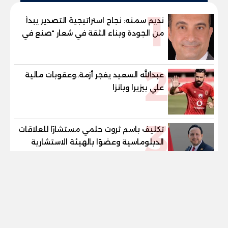
1
نديم سمنه: نجاح استراتيجية التصدير يبدأ
من الجودة وبناء الثقة في شعار "صنع في
مصر"
2
عبدالله السعيد يفجر أزمة..وعقوبات مالية
علي بيزيرا وبانزا
3
تكليف باسم ثروت حلمي مستشارًا للعلاقات
الدبلوماسية وعضوًا بالهيئة الاستشارية
العليا لمنظمة «جاد جمينت يوإن»
tel
4
برنامج MBA جامعة مصر للعلوم
والتكنولوجيا.. الوجهة المفضلة للتنفيذيين
وقيادات المؤسسات لصناعة قادة
المستقبل