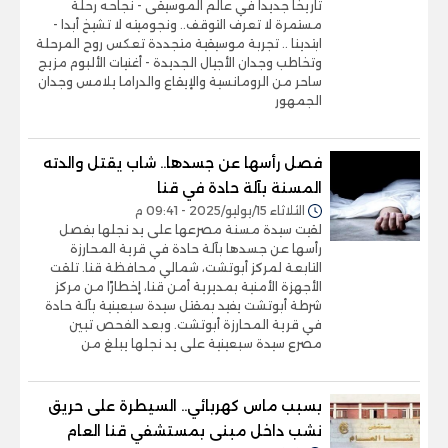
تاريخا جديدا في عالم الموسيقى - نجاحه رحلة
مستمرة لا تعرف التوقف.. ونجوميته لا تشيخ أبدا -
ابتدينا .. تجربة موسيقية متجددة تعكس روح المرحلة
وتخاطب وجدان الأجيال الجديدة - أغنيات الألبوم مزيج
ساحر من الرومانسية والإيقاع والدراما يلامس وجدان
الجمهور
فصل رأسها عن جسدها.. شاب يقتل والدته
المسنة بآلة حادة في قنا
الثلاثاء 15/يوليو/2025 - 09:41 م
لقيت سيدة مسنة مصرعها على يد نجلها بفصل
رأسها عن جسدها بآلة حادة في قرية المحارزة
التابعة لمركز أبوتشت، شمالي محافظة قنا. تلقت
الأجهزة الأمنية بمديرية أمن قنا، إخطارًا من مركز
شرطة أبوتشت يفيد بمقتل سيدة سبعينية بآلة حادة
في قرية المحارزة أبوتشت. وبعد الفحص تبين
مصرع سيدة سبعينية على يد نجلها يبلغ من
بسبب ماس كهربائي.. السيطرة على حريق
نشب داخل مبنى بمستشفي قنا العام