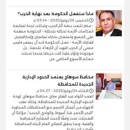
ماذا ستفعل الحكومة بعد نهاية الحرب؟
الخميس 26/يونيو/2025 - 03:44 م
- مصر تابعت بدقة آثار الحرب وشكلت لجنة لمتابعة
انعكاسات الأزمة لحظة بلحظة - الحكومة منفتحة
على الجميع وتستعين بخبراء سياسيين وإستراتيجيين
لتفكيك الأزمة - عمل الحكومة لابد أن يستمر فليس
معنى أن الحرب انتهت أن آثارها لا تلاحقنا.. بل
موجودة وتؤثر علينا كنت حريصا عندما تحدثت
معكم الأسبوع الماضي عن
محافظ سوهاج يعتمد الحدود الإدارية
الجديدة للمحافظة
الثلاثاء 24/يونيو/2025 - 04:27 م
اعتمد اللواء عبد الفتاح سراج، محافظ سوهاج، لوحة
الحدود الإدارية الجديدة للمحافظة، وذلك عقب
الانتهاء من أعمال الترسيم مع المحافظات المجاورة:
"البحر الأحمر، قنا، أسيوط، والوادي الجديد"، مؤكدًا أن
التعديلات تمت وفقًا لأحدث المعايير الجغرافية
والفنية، وبما يحقق الصالح العام لأبناء المحافظة.
وأوضح المحافظ،