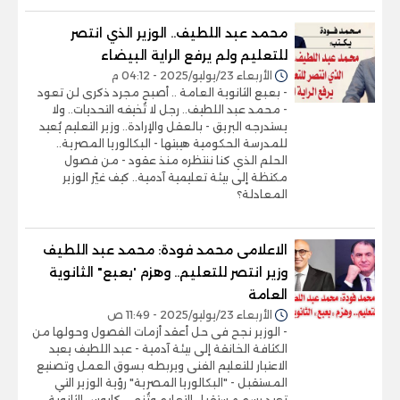
محمد عبد اللطيف.. الوزير الذي انتصر
للتعليم ولم يرفع الراية البيضاء
الأربعاء 23/يوليو/2025 - 04:12 م
- بعبع الثانوية العامة .. أصبح مجرد ذكرى لن تعود
- محمد عبد اللطيف.. رجل لا تُخيفه التحديات.. ولا
يستدرجه البريق - بالعقل والإرادة.. وزير التعليم يُعيد
للمدرسة الحكومية هيبتها - البكالوريا المصرية..
الحلم الذي كنا ننتظره منذ عقود - من فصول
مكتظة إلى بيئة تعليمية آدمية.. كيف غيّر الوزير
المعادلة؟
الاعلامى محمد فودة: محمد عبد اللطيف
وزير انتصر للتعليم.. وهزم 'بعبع" الثانوية
العامة
الأربعاء 23/يوليو/2025 - 11:49 ص
- الوزير نجح فى حل أعقد أزمات الفصول وحولها من
الكثافة الخانقة إلى بيئة آدمية - عبد اللطيف يعيد
الاعتبار للتعليم الفنى ويربطه بسوق العمل وتصنيع
المستقبل - "البكالوريا المصرية" رؤية الوزير التي
تعيد رسم مستقبل التعليم وتُنهي كابوس الثانوية