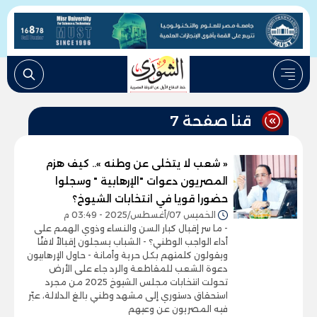
قنا صفحة 7
« شعب لا يتخلى عن وطنه ».. كيف هزم
المصريون دعوات "الإرهابية " وسجلوا
حضورا قويا في انتخابات الشيوخ؟
الخميس 07/أغسطس/2025 - 03:49 م
- ما سر إقبال كبار السن والنساء وذوي الهمم على
أداء الواجب الوطني؟ - الشباب يسجلون إقبالاً لافتًا
ويقولون كلمتهم بكل حرية وأمانة - حاول الإرهابيون
دعوة الشعب للمقاطعة والرد جاء على الأرض
تحولت انتخابات مجلس الشيوخ 2025 من مجرد
استحقاق دستوري إلى مشهد وطني بالغ الدلالة، عبّر
فيه المصريون عن وعيهم