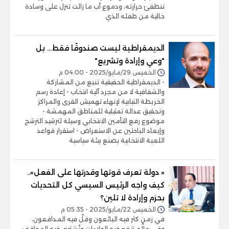
تنطفئ حرارته، ودموع أب ما زالت تنزل على وسادة
خالية من طفله الذي
الديمقراطية ليست صندوقًا فقط… بل
"وعي وإرادة وتشريع"
الخميس 29/مايو/2025 - 04:00 م
- الديمقراطية الحقيقية تنبع من المشاركة
والشفافية لا من مجرد آلية انتخاب - إعادة رسم
الخريطة النيابية لإنهاء تهميش القرى والمراكز
وتحقيق عدالة تمثيلية للمناطق المهمشة -
موضوع رفع التأمين الانتخابي وسيلة لترشيد الترشح
وإبعاد الباحثين عن الاستعراض - استقرار قواعد
اللعبة الانتخابية يصنع بيئة سياسية
« دولة تعرف قوتها وقدرتها على الفعل»..
كيف واجه الرئيس السيسي كل التحديات
بحزم وإرادة لا تلين؟
الخميس 22/مايو/2025 - 05:35 م
في زمنٍ كثر فيه البائعون وقلّ فيه المدافعون،
وفي عالمٍ تتغير فيه الولاءات وتُشترى فيه المواقف،