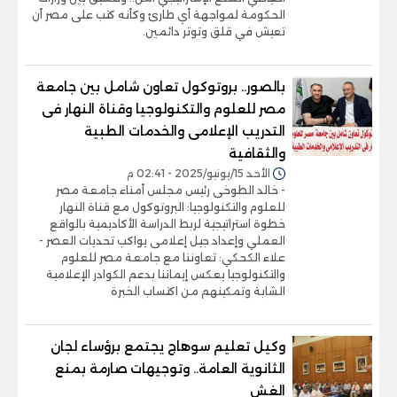
الحكومة لمواجهة أي طارئ وكأنه كتب على مصر أن
تعيش في قلق وتوتر دائمين.
بالصور.. بروتوكول تعاون شامل بين جامعة
مصر للعلوم والتكنولوجيا وقناة النهار فى
التدريب الإعلامى والخدمات الطبية
والثقافية
الأحد 15/يونيو/2025 - 02:41 م
- خالد الطوخى رئيس مجلس أمناء جامعة مصر
للعلوم والتكنولوجيا: البروتوكول مع قناة النهار
خطوة استراتيجية لربط الدراسة الأكاديمية بالواقع
العملي وإعداد جيل إعلامى يواكب تحديات العصر -
علاء الكحكي: تعاوننا مع جامعة مصر للعلوم
والتكنولوجيا يعكس إيماننا بدعم الكوادر الإعلامية
الشابة وتمكينهم من اكتساب الخبرة
وكيل تعليم سوهاج يجتمع برؤساء لجان
الثانوية العامة.. وتوجيهات صارمة بمنع
الغش