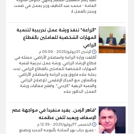
العامة - محمد عبد اللطيف وزير يعمل في صمت
وينجز بالفعل لا
"الزراعة" تنفذ ورشة عمل تدريبية لتنمية
المهارات الشخصية للعاملين بالقطاع
الزراعي
الإثنين 21/يوليو/2025 - 05:09 م
أطلقت وزارة الزراعة واستصلاح الأراضي، ممثلة في
قطاع الإرشاد الزراعي، ورشة عمل تدريبية لتنمية
المهارات الشخصية للعاملين بالقطاع الزراعي، تحت
رعاية علاء فاروق وزير الزراعة واستصلاح الأراضي،
وبالتعاون مع المركز الإقليمي للإصلاح الزراعي
والتنمية الريفية "كاردني". وافتتح فعاليات ورشة
العمل، الدكتور علاء
"قاهر الزمن.. يغرد منفردا في مواجهة عصر
الإسفاف ويعيد للفن عظمته
الخميس 17/يوليو/2025 - 12:39 م
- عمرو دياب يهز الساحة بألبومه الجديد ويصنع