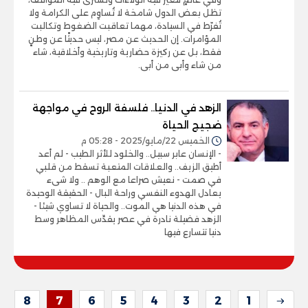
تظل بعض الدول شامخة لا تُساوِم على الكرامة ولا
تُفرّط في السيادة، مهما تعاقبت الضغوط وتكالبت
المؤامرات. إن الحديث عن مصر، ليس حديثًا عن وطنٍ
فقط، بل عن ركيزة حضارية وتاريخية وأخلاقية، شاء
من شاء وأبى من أبى.
الزهد في الدنيا.. فلسفة الروح في مواجهة
ضجيج الحياة
الخميس 22/مايو/2025 - 05:28 م
- الإنسان عابر سبيل.. والخلود للأثر الطيب - لم أعد
أطيق الزيف.. والعلاقات المتعبة تسقط من قلبي
في صمت - نعيش صراعا مع الوهم .. ولا شىء
يعادل الهدوء النفسي وراحة البال - الحقيقة الوحيدة
في هذه الدنيا هي الموت.. والحياة لا تساوي شيئا -
الزهد فضيلة نادرة في عصر يقدِّس المظاهر وسط
دنيا تتسارع فيها
8
7
6
5
4
3
2
1