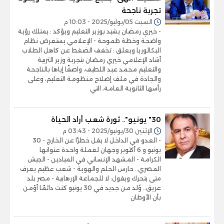
تجربة ناجحة
السبت 05/يوليو/2025 - 10:03 م
- خيري رمضان يشيد بوزير التعليم ويؤكد : يمتلك رؤية
واضحة وخطة طموحة - الإعلامي يستعرض نظام
البكالوريا ويعلق : تخفف الضغط عن كاهل الطلاب
أشاد الإعلامي خيري رمضان بتجربة وزير التربية
والتعليم محمد عبد اللطيف، واصفًا إياها بالناجحة
والجادة في ملف إصلاح منظومة التعليم، وعلى
رأسها الثانوية العامة، التي
30" يونيو".. ثورة شعب أراد الحياة
الإثنين 30/يونيو/2025 - 03:43 م
- العدو في الداخل لا يقل خطرًا عن الخارج - 30
يونيو و 6 أكتوبر وجهان لعملة واحدة عنوانها
الكرامة - المشهد الإنساني في الميادين - الجيش
المصري.. حارس الحلم والهوية - شعب عظيم يعرف
متى يتحرك ويقول: لا للجماعة الإرهابية - مصر بلد
عريق.. وُلد من جديد في 30 يونيو كنت دائمًا أؤمن
بأن الأوطان