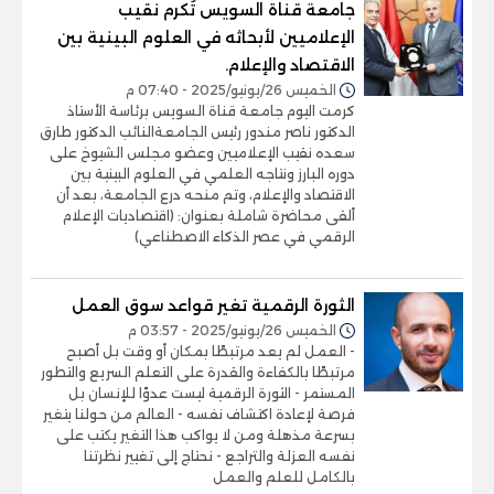
جامعة قناة السويس تُكرم نقيب
الإعلاميين لأبحاثه في العلوم البينية بين
الاقتصاد والإعلام.
الخميس 26/يونيو/2025 - 07:40 م
كرمت اليوم جامعة قناة السويس برئاسة الأستاذ
الدكتور ناصر مندور رئيس الجامعةالنائب الدكتور طارق
سعده نقيب الإعلاميين وعضو مجلس الشيوخ على
دوره البارز ونتاجه العلمي في العلوم البينية بين
الاقتصاد والإعلام، وتم منحه درع الجامعة، بعد أن
ألقى محاضرة شاملة بعنوان: (اقتصاديات الإعلام
الرقمي في عصر الذكاء الاصطناعي)
الثورة الرقمية تغير قواعد سوق العمل
الخميس 26/يونيو/2025 - 03:57 م
- العمل لم يعد مرتبطًا بمكان أو وقت بل أصبح
مرتبطًا بالكفاءة والقدرة على التعلم السريع والتطور
المستمر - الثورة الرقمية ليست عدوًا للإنسان بل
فرصة لإعادة اكتشاف نفسه - العالم من حولنا يتغير
بسرعة مذهلة ومن لا يواكب هذا التغير يكتب على
نفسه العزلة والتراجع - نحتاج إلى تغيير نظرتنا
بالكامل للعلم والعمل