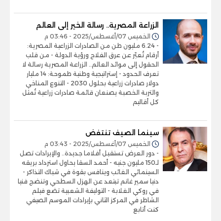
الزراعة المصرية.. رسالة الخير إلى العالم
الخميس 07/أغسطس/2025 - 03:46 م
- 6.24 مليون طن من الصادرات الزراعية المصرية:
أرقام تُعبّر عن عرق الفلاح ورؤية الدولة - من قلب
الحقول إلى موائد العالم.. الزراعة المصرية رسالة لا
تعرف الحدود - إستراتيجية وطنية طموحة: 14 مليار
دولار صادرات زراعية بحلول 2030 - التنوع المناخي
والتربة الخصبة يصنعان قائمة صادرات زراعية تُمثل
كل أقاليم
سينما الصيف تنتفض
الخميس 07/أغسطس/2025 - 03:43 م
- دور العرض تستقبل أفلاما جديدة.. والإيرادات تصل
لـ150 مليون جنيه - أحمد السقا يحاول استرداد بريقه
السينمائي الغائب وينافس بقوة في شباك التذاكر -
دنيا سمير غانم تبتعد عن الهزل السطحي وتنضج فنيا
في روكي الغلابة - التوليفة الشعبية تضع فيلم
الشاطر في المركز الثاني بإيرادات الموسم الصيفي
كنت أتابع