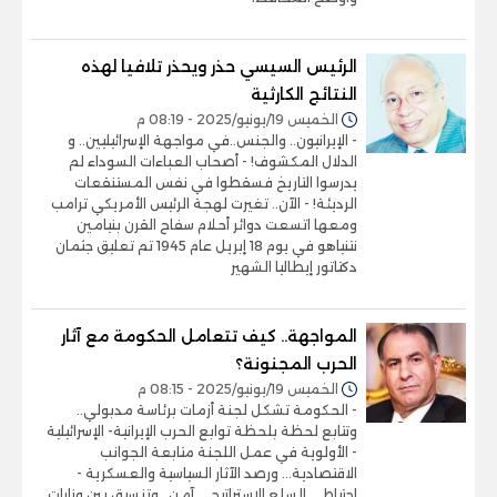
الرئيس السيسي حذر ويحذر تلافيا لهذه
النتائج الكارثية
الخميس 19/يونيو/2025 - 08:19 م
- الإيرانيون.. والجنس..في مواجهة الإسرائيليين.. و
الدلال المكشوف! - أصحاب العباءات السوداء لم
يدرسوا التاريخ فسقطوا في نفس المستنقعات
الرديئة! - الآن.. تغيرت لهجة الرئيس الأمريكي ترامب
ومعها اتسعت دوائر أحلام سفاح القرن بنيامين
نتنياهو في يوم 18 إبريل عام 1945 تم تعليق جثمان
دكتاتور إيطاليا الشهير
المواجهة.. كيف تتعامل الحكومة مع آثار
الحرب المجنونة؟
الخميس 19/يونيو/2025 - 08:15 م
- الحكومة تشكل لجنة أزمات برئاسة مدبولي..
وتتابع لحظة بلحظة توابع الحرب الإيرانية- الإسرائيلية
- الأولوية في عمل اللجنة متابعة الجوانب
الاقتصادية... ورصد الآثار السياسية والعسكرية -
احتياطي السلع الإستراتيجي آمن.. وتنسيق بين وزارات