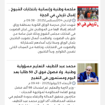
ملحمة وطنية وإنسانية بانتخابات الشيوخ ..
إقبال تاريخي في الجيزة
الإثنين 04/أغسطس/2025 - 09:38 م
شهدت لجان مدرسة الوراق الثانوية بمنطقة وراق
الحضر، إقبالا كثيفا من الموطنين على لجان التصويت
فى انتخابات مجلس الشيوخ وذلك قبل ساعة من
غلق باب التصويت. وانتظمت أعمال تصويت الناخبين
بلجان الوراق وسط تزايد أعدادهم للمشاركة
والتصويت فى الانتخابات، وخاصة من السيدات اللاتى
تصدرن الطوابير. وبدأ الناخبون
محمد عبد اللطيف: التعليم مسؤولية
وطنية.. ولا فصول فوق ال 50 طالبا بعد
اليوم ومستمرون فى التغيير
الأربعاء 23/يوليو/2025 - 09:49 م
- وزير التربية والتعليم: تم استحداث 98 ألف فصل
ورفع كفاءة المنظومة لمواجهة التحديات -
ملتزمون بتحقيق العدالة والارتقاء بجودة التعليم في
مختلف المحافظات أكد الوزير محمد عبد اللطيف،