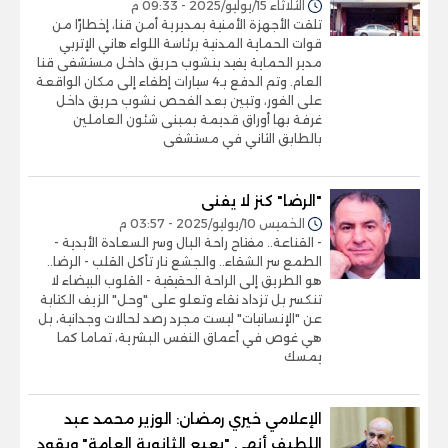
الثلاثاء 15/يوليو/2025 - 09:33 م
تلقت الأجهزة الأمنية بمديرية أمن قنا، إخطارًا من
قوات الحماية المدنية برئاسة اللواء هاني الإتربي
مدير الحماية يفيد بنشوب حريق داخل مستشفى قنا
العام. وتم الدفع بـ4 سيارات إطفاء إلى مكان الواقعة
على الفور، وتبين بعد الفحص نشوب حريق داخل
غرفة بها أوراق قديمة بمبنى شئون العاملين
بالطابق الثاني في مستشفى
"الرضا" كنز لا يفنى
الخميس 10/يوليو/2025 - 03:57 م
- القناعة.. مفتاح راحة البال وسر السعادة الأبدية -
الطمع سر الشقاء.. والجشع نار تأكل القلب - الرضا..
هو الطريق إلى الراحة الحقيقية - القلوب البيضاء لا
تنكسر بل تزداد نقاء وتعلو على "وحل" الزيف الكتابة
عن "الإنسانيات" ليست مجرد رصد لحالات وجدانية، بل
هي غوص في أعماق النفس البشرية، تماما كما
يمسك
الإعلامي خيري رمضان: الوزير محمد عبد
اللطيف أنهى "بعبع الثانوية العامة" ويقود