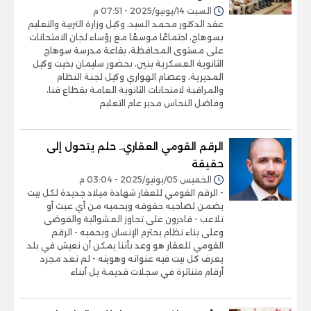
السبت 14/يونيو/2025 - 07:51 م
عقد الدكتور محمد السيد، وكيل وزارة التربية والتعليم
بسوهاج، اجتماعًا موسعًا مع رؤساء لجان الامتحانات
على مستوى المحافظة، بقاعة مدرسة سوهاج
الثانوية العسكرية بنين، بحضور سليمان بخيت وكيل
المديرية، وعصام الهواري وكيل لجنة النظام
والمراقبة لامتحانات الثانوية العامة بقطاع قنا،
وفاضل النحاس مدير عام التعليم
الرقم القومي العقاري.. حلم يتحول إلى
حقيقة
الخميس 05/يونيو/2025 - 03:04 م
- الرقم القومي للعقار شهادة ميلاد جديدة لكل بيت
يضمن لصاحبه حقوقه ويحميه من أي عبث أو
تلاعب - قادرون على تجاوز العشوائية والفوضى
وعلى بناء نظام يحترم الإنسان ويحميه - الرقم
القومي للعقار هو وعد بأننا يمكن أن نعيش في بلد
يعرف كل بيت فيه عنوانه وهويته - لم نعد مجرد
أرقام متناثرة في سجلات قديمة بل أبناء