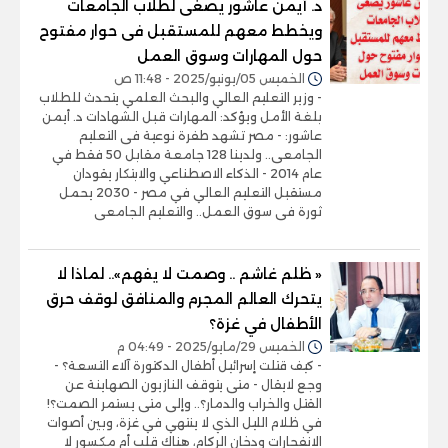
د. أيمن عاشور يصغى لطلاب الجامعات
ويخطط معهم للمستقبل فى حوار مفتوح
حول المهارات وسوق العمل
الخميس 05/يونيو/2025 - 11:48 ص
- وزير التعليم العالي والبحث العلمي يتحدث للطلاب
بلغة الأمل ويؤكد: المهارات قبل الشهادات د. أيمن
عاشور: - مصر تشهد طفرة نوعية فى التعليم
الجامعى.. ولدينا 128 جامعة مقابل 50 فقط في
عام 2014 - الذكاء الاصطناعي والابتكار يقودان
مستقبل التعليم العالي في مصر - 2030 يحمل
ثورة فى سوق العمل.. والتعليم الجامعى
« ظلم غاشم .. وصمت لا يفهم».. لماذا لا
يتحرك العالم المجرم والمنافق لوقف حرق
الأطفال في غزة؟
الخميس 29/مايو/2025 - 04:49 م
- كيف قتلت إسرائيل أطفال الدكتورة آلاء التسعة؟ -
وجع لايقال - متى يتوقف النازيون الصهاينة عن
القتل والخراب والدمار؟.. وإلى متى يستمر الصمت؟!
في ظلام الليل الذي لا ينتهي في غزة، وبين أصوات
الانفجارات ودخان الركام، هناك قلب أم مكسور لا