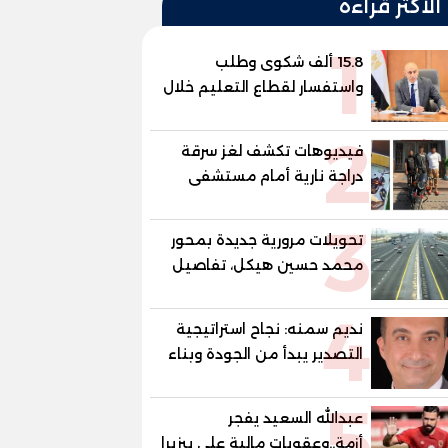
الأكثر قراءة
1
15.8 ألف شكوى وطلب
واستفسار لقطاع التعليم خلال
يوليو.. استجابة فعالة لشكاوى
2
الطلاب وأولياء الأمور
فيديوهات تكشف لغز سرقة
دراجة نارية أمام مستشفى
بمدينة نصر
3
تحويلات مرورية جديدة بمحور
محمد حسين هيكل، تفاصيل
الغلق على مرحلتين
4
نديم سمنه: نجاح استراتيجية
التصدير يبدأ من الجودة وبناء
الثقة في شعار "صنع في
5
مصر"
عبدالله السعيد يفجر
أزمة..وعقوبات مالية علي بيزيرا