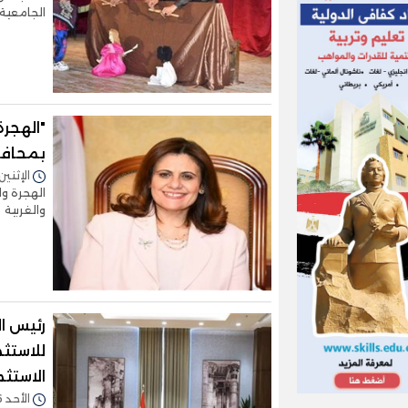
الجامعية
"الهجرة
بمحافظ
الإثنين 24/أبريل/2023 - 3:29
الهجرة وا
والغربية
رئيس ال
للاستثم
الاستثم
الأحد 16/أبريل/2023 - 01:37 م