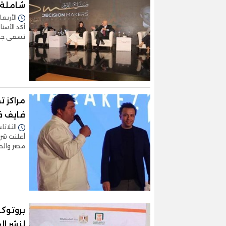
شاملة 
الأربعاء 22/مارس/2023 - 2
أكد الأست
تسعى جاه
مراكز 
فايف في 
الثلاثاء 21/مارس/2023 - 1:05
أعلنت شرك
مصر والحا
بروتوكو
لنشر ال