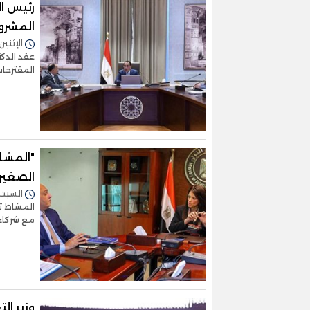
رئيس ا
المشرو
الإثنين 03/أبريل/2023 - 3:18
عقد الدك
المقترحا
"المشا
الصغير
السبت 01/أبريل/2023 - :04
المشاط ت
مع شركاء 
وزير ال