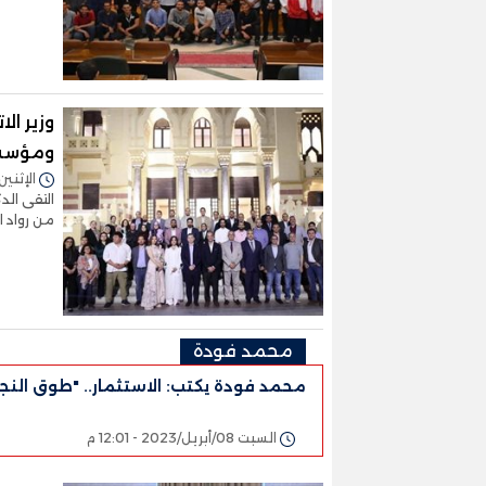
وزير ال
ومؤسسي
الإثنين 10/أبريل/2023 - 4:36
التقى الد
من رواد 
محمد فودة
محمد فودة يكتب: الاستثمار.. "طوق النج
السبت 08/أبريل/2023 - 12:01 م