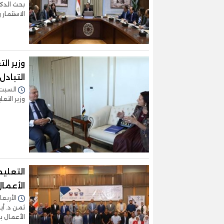
بحث الدك
الاستثمار
وزير ال
التبادل
السبت 15/أبريل/2023 - :56
وزير التعل
التعليم
الأعما
الأربعاء 12/أبريل/2023 - 7
ثمن د. أي
الأعمال ب