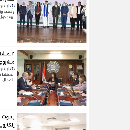
الإثنين 20/مارس/2023 - 9:02
وقعت وزا
بروتوكول ت
"المشا
مشروع ت
الإثنين 20/مارس/2023 - 3:36
المشاط تت
الأعمال
بحوث ا
إلكتروب