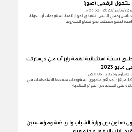
للتحول الرقمي (صور)
03:3 م
اذ باسل رحمي الرئيس التنفيذي لجهاز تنمية المشروعات أن الدولة
دة لدفع معدلات نمو قطاع المشروعا
تطلق نسخة استثنائية لقمة رايز آب من ديستركت
مايو 2023
1 ص
ة مراكز - أحد أكبر مطوري المشروعات متعددة الاستخدامات في
ئزة على العديد من الجوائز العالمية
ل تعاون بين وزارة الشباب والرياضة ومؤسستين
قيم الإنسانية والمجتمعية