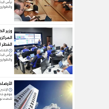
ترأس الدك
والطوارئ 
وزير ال
المركز
الفطر ا
الثلاثاء 09/أبريل/2024 - 1:13
ترأس الدك
والطوارئ 
الأرصا
الإثنين 08/أبريل/2024 - 8:06
يتوقع خبر
للدفء نها