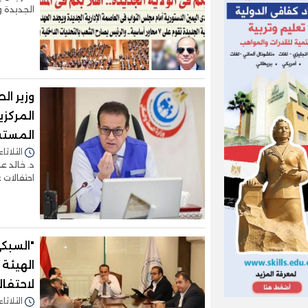
الجديدة 
وزير ال
المركزي
المستش
الثلاثاء 09/أبريل/2024 - 1:59
د. خالد ع
احتفالات 
"السبكي
الهيئة
لاحتفال
الثلاثاء 09/أبريل/2024 - 1:17