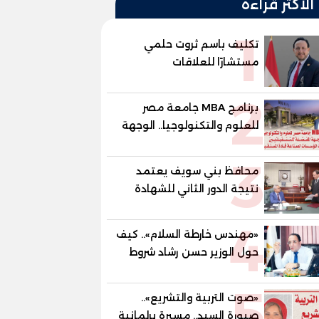
الأكثر قراءة
1
تكليف باسم ثروت حلمي
مستشارًا للعلاقات
الدبلوماسية وعضوًا بالهيئة
2
الاستشارية العليا لمنظمة
برنامج MBA جامعة مصر
«جاد جمينت يوإن»
للعلوم والتكنولوجيا.. الوجهة
المفضلة للتنفيذيين وقيادات
3
المؤسسات لصناعة قادة
محافظ بني سويف يعتمد
المستقبل
نتيجة الدور الثاني للشهادة
الإعدادية العامة بنسبة
4
79.9% نظامي ...و69.55%
«مهندس خارطة السلام».. كيف
منازل.. و70.56% للمهنية ..
حول الوزير حسن رشاد شروط
و100% للصُم وضعاف السمع
الحرب المعقدة إلى "خارطة
والنور للمكفوفين
5
طريق" للانسحاب والإعمار؟
«صوت التربية والتشريع»..
صبورة السيد.. مسيرة برلمانية