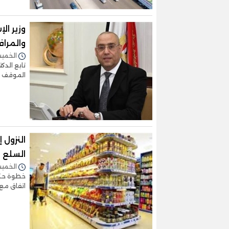
وزير ال
والمراف
الخميس 28/مارس/2024 -
تابع الدك
الموقف ا
النزول
السلع
الخميس 28/مارس/2024 -
خطوة حكو
اتفاق مع