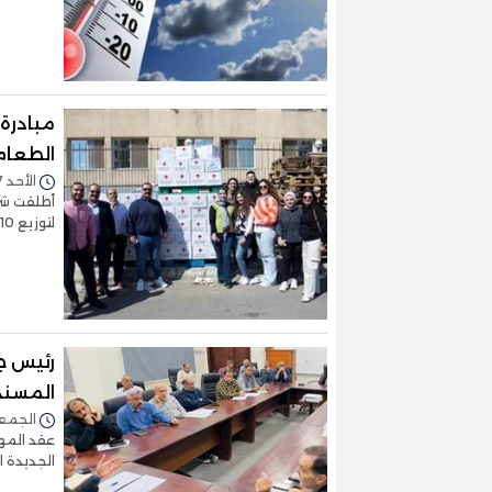
الطعام
الأحد 07/أبريل/2024 - 07:11 م
لتوزيع 10 آلاف كرتونة رمضانية بالتعاون مع بنك ال
رئيس ج
المسند
الجمعة 05/أبريل/2024 -
عقد المهن
الجديدة 