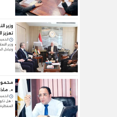
وزير ال
تعزيز ا
الخميس 04/أبريل/2024 
وزير التع
وتبادل ال
محمود 
».. ما
الخميس 04/أبريل/2024 
- هل تكو
المنتظرة- ه