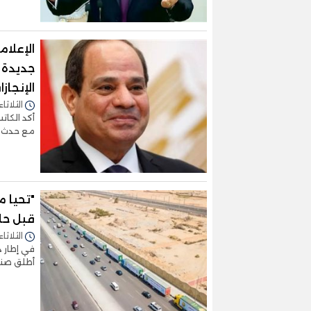
الإعلام
جديدة 
الإنجازا
الثلاثاء 02/أبريل/2024 - 3:19
أكد الكات
مع حدث تا
"تحيا 
قبل حلو
الثلاثاء 02/أبريل/2024 - 1:55
في إطار د
أطلق صندو