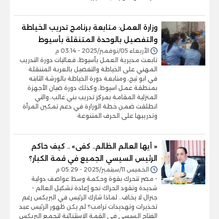
وزارة العمل: متابعة برنامج تدريب الخياطة
والتفصيل بالوحدة المتنقلة بأسيوط
الأربعاء 05/نوفمبر/2025 - 03:14 م
تابعت مديرية العمل بأسيوط، فعاليات دورة التدريب
المهني على الخياطة والتفصيل بالعربة المتنقلة
في ابو تيج، ومتابعة دورة الخياطة بالورشة الثابته
بمنطقة عمل اسيوط، وكذلك دورة صيان الأجهزة
المنزلية المقامة بمركز تدريب بني غالب، والتي
انطلقت ضمن خطة الوزارة في دعم تمكين المرأة
وتدريبها على الحرف المتنوعة
« أيها العالم الظالم.. كفى» .. كيف حاكم
الرئيس السيسي الجميع في قمة الكبار؟
الخميس 11/سبتمبر/2025 - 05:29 م
- مصر تتحرك بقوة وحكمة وسط عواصف دولية
شديدة وتقود الحراك نحو إعادة تشكيل العالم -
جنرال لا يخاف.. لماذا شارك الرئيس في البريكس رغم
تحذيرات وتهديدات ترامب؟ لم يكن ظهور الرئيس عبد
الفتاح السيسي في القمة الاستثنائية لتجمع البريكس