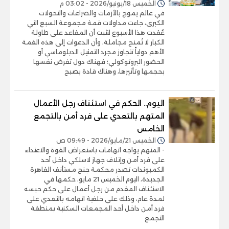
الخميس 18/يونيو/2026 - 03:02 م
في عالم يموج بالأزمات والصراعات والتحولات
الكبرى، جاءت مداولات قمة مجموعة السبع التي
عُقدت هذا الأسبوع لتثبت أن المقاعد على طاولة
الكبار لا تُمنح مجاملة، وأن الدعوات إلى هذه القمة
الأهم دولياً تتجاوز مجرد التمثيل الدبلوماسي أو
الحضور البروتوكولي؛ فهناك دول تفرض نفسها
بحجمها وتأثيرها، وهناك قادة يصبح
اليوم.. الحكم في استئناف رجل الأعمال
المتهم بالتعدي على فرد أمن بالتجمع
الخامس
الخميس 21/مايو/2026 - 09:49 ص
- المتهم يواجه اتهامات باستعراض القوة والاعتداء
على فرد أمن وإتلاف جهاز لاسلكي داخل أحد
الكمبوندات تصدر محكمة جنح مستأنف القاهرة
الجديدة، اليوم الخميس 21 مايو، حكمها في
الاستئناف المقدم من رجل أعمال على حكم حبسه
لمدة عام، وذلك على خلفية اتهامه بالتعدي على
فرد أمن داخل أحد المجمعات السكنية بمنطقة
التجمع