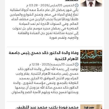
الخميس 05/مارس/2026 - 03:28 م
يأتي شهر رمضان كل عام حاملاً معه أجواءً استثنائية
تغيّر إيقاع الحياة في مصر، وتمنح الشوارع والميادين
طابعًا روحانيًا فريدًا يجذب الزائرين من مختلف أنحاء
العالم. وفي السنوات الأخيرة لم تعد السياحة
المصرية في رمضان مجرد موسم عابر، بل تحولت
إلى تجربة متكاملة تمزج بين العبادة والثقافة
والترفيه، وتقدم صورة
وفاة والدة الدكتور خالد حمدي رئيس جامعة
الأهرام الكندية
السبت 13/ديسمبر/2025 - 12:58 م
توفيت إلى رحمة الله تعالى والدة الدكتور خالد
حمدي رئيس جامعة الأهرام الكندية. يقام واجب
العزاء يوم الاثنين الموافق ١٥ الجاري بمسجد
الشرطة بالتجمع. وتنعى مؤسسة الشورى ، والدة
الدكتور خالد حمدي،سائلا الله عز وجل أن يرحمها
ويدخلها فسيح جناته ويلهم الأسرة الصبر والسلوان.
محمد فودة يكتب: محمد عبد اللطيف..