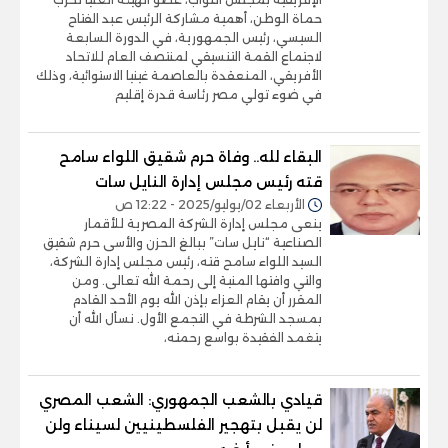
حماة الوطن، أهمية مشاركة الرئيس عبد الفتاح
السيسي، رئيس الجمهورية، في الدورة السابعة
لاجتماع القمة التنسيقي لمنتصف العام للاتحاد
الأفريقي، المنعقدة بالعاصمة غينيا الاستوائية، وذلك
في ضوء تولي مصر رئاسة قدرة إقليم
البقاء لله.. وفاة حرم شقيق اللواء سامح
قته رئيس مجلس إدارة النايل سات
الأربعاء 02/يوليو/2025 - 12:22 ص
ينعى مجلس إدارة الشركة المصرية للأقمار
الصناعية “نايل سات” ببالغ الحزن والأسى حرم شقيق
السيد اللواء سامح قته، رئيس مجلس إدارة الشركة،
والتي وافتها المنية إلى رحمة الله تعالى. ومن
المقرر أن يقام العزاء بإذن الله يوم الأحد القادم
بمسجد الشرطة في التجمع الأول. نسأل الله أن
يتغمد الفقيدة بواسع رحمته،
قيادي بالشعب الجمهوري: الشعب المصري
لن يقبل بتهجير الفلسطينيين لسيناء ولن