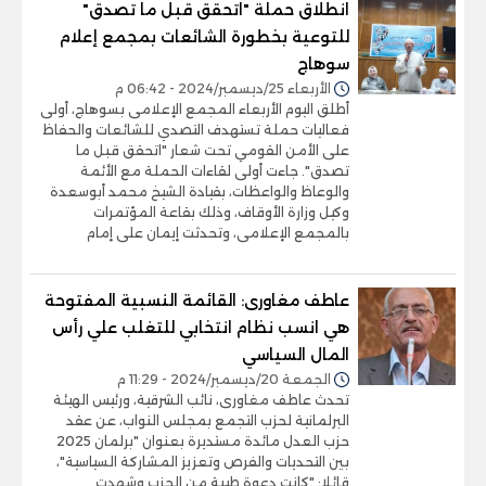
انطلاق حملة "اتحقق قبل ما تصدق"
للتوعية بخطورة الشائعات بمجمع إعلام
سوهاج
الأربعاء 25/ديسمبر/2024 - 06:42 م
أطلق اليوم الأربعاء المجمع الإعلامى بسوهاج، أولى
فعاليات حملة تستهدف التصدي للشائعات والحفاظ
على الأمن القومي تحت شعار "اتحقق قبل ما
تصدق". جاءت أولى لقاءات الحملة مع الأئمة
والوعاظ والواعظات، بقيادة الشيخ محمد أبوسعدة
وكيل وزارة الأوقاف، وذلك بقاعة المؤتمرات
بالمجمع الإعلامى، وتحدثت إيمان على إمام
عاطف مغاورى: القائمة النسبية المفتوحة
هي انسب نظام انتخابي للتغلب علي رأس
المال السياسي
الجمعة 20/ديسمبر/2024 - 11:29 م
تحدث عاطف مغاورى، نائب الشرقية، ورئيس الهيئة
البرلمانية لحزب التجمع بمجلس النواب، عن عقد
حزب العدل مائدة مستديرة بعنوان "برلمان 2025
بين التحديات والفرص وتعزيز المشاركة السياسية"،
قائلا: "كانت دعوة طيبة من الحزب وشهدت