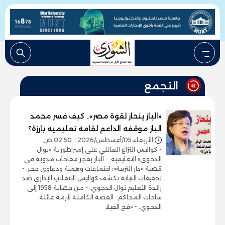
التجمع
«الباز ينحاز لقوة مصر».. كيف فسر محمد
الباز موقفه الداعم لقامة تعليمية بارزة؟
الأربعاء 05/أغسطس/2026 - 02:50 ص
- كواليس النزاع العائلي على إمبراطورية «نوال
الدجوي» التعليمية. - الباز يفجر مفاجآت مدوية في
قضية «دار التربية»: اجتماعات وهمية ودعاوى حجر. -
تحقيقات النيابة تكشف كواليس الانقلاب الإداري ضد
رائدة التعليم نوال الدجوي. - من حضانة 1958 إلى
ساحات المحاكم.. القصة الكاملة لأزمة عائلة
الدجوي. - «فخ الفيلا