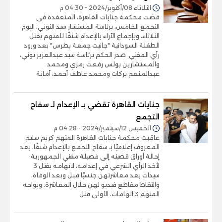
الثلاثاء 08/أكتوبر/2024 - 04:30 م
قضت محكمة جنايات القاهرة، المنعقدة في
التجمع الخامس، برئاسة المستشار سيد التوني، اليوم
الثلاثاء، وبإجماع الآراء بالإعدام شنقًا للمتهم بقتل
الطفلة السودانية "جانيت جمعة بطرس" بعد ورود
رأي المفتي. صدر الحكم برئاسة سيد عبدالعزيز توني،
والمستشارين بولس رفعت رمزي ومحمد
عبدالمنعم بركات ومحمد عاطف أحمد، أمانة
جنايات القاهرة تقضي بـ الإعدام لـ سفاح
التجمع
الخميس 12/سبتمبر/2024 - 04:28 م
عاقبت محكمة جنايات القاهرة المتهم كريم سليم
المعروف إعلاميًا بـ سفاح التجمع بالإعدام شنقًا، بعد
إحالة أوراق قضيته إلى فضيلة مفتي الجمهورية؛
لأخذ الرأي الشرعي في إعدامه، لاتهامه بقتل 3
سيدات بعد معاشرتهن جنسيًا قبل وبعد الوفاة،
والتقاط مقاطع فيديو لهن خلال المعاشرة. ويواجه
المتهم 3 اتهامات، الأولى قتل