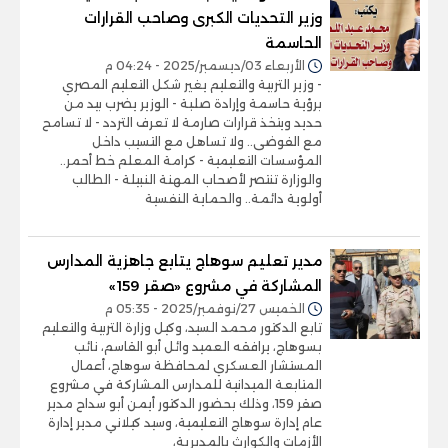
وزير التحديات الكبرى وصاحب القرارات
الحاسمة
الأربعاء 03/ديسمبر/2025 - 04:24 م
- وزير التربية والتعليم يغير شكل التعليم المصري
برؤية حاسمة وإرادة صلبة - الوزير يضرب بيد من
حديد ويتخذ قرارات صارمة لا تعرف التردد - لا تسامح
مع الفوضى.. ولا تساهل مع التسيب داخل
المؤسسات التعليمية - كرامة المعلم خط أحمر..
والوزارة تنتصر لأصحاب المهنة النبيلة - الطالب
أولوية دائمة.. والحماية النفسية
مدير تعليم سوهاج يتابع جاهزية المدارس
المشاركة في مشروع «صقر 159»
الخميس 27/نوفمبر/2025 - 05:35 م
تابع الدكتور محمد السيد، وكيل وزارة التربية والتعليم
بسوهاج، يرافقه العميد وائل أبو القاسم، نائب
المستشار العسكري لمحافظة سوهاج، أعمال
المتابعة الميدانية للمدارس المشاركة في مشروع
صقر 159، وذلك بحضور الدكتور أيمن أبو سداح مدير
عام إدارة سوهاج التعليمية، وسيد كيلاني مدير إدارة
الأزمات والكوارث بالمديرية،