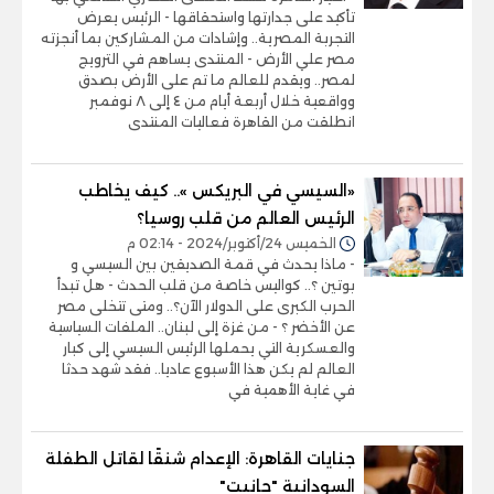
تأكيد على جدارتها واستحقاقها - الرئيس يعرض
التجربة المصرية.. وإشادات من المشاركين بما أنجزته
مصر علي الأرض - المنتدى يساهم في الترويج
لمصر.. ويقدم للعالم ما تم على الأرض بصدق
وواقعية خلال أربعة أيام من ٤ إلى ٨ نوفمبر
انطلقت من القاهرة فعاليات المنتدى
«السيسي في البريكس ».. كيف يخاطب
الرئيس العالم من قلب روسيا؟
الخميس 24/أكتوبر/2024 - 02:14 م
- ماذا يحدث في قمة الصديقين بين السيسي و
بوتين ؟.. كواليس خاصة من قلب الحدث - هل تبدأ
الحرب الكبرى على الدولار الآن؟.. ومتى تتخلى مصر
عن الأخضر ؟ - من غزة إلى لبنان.. الملفات السياسية
والعسكرية التي يحملها الرئيس السيسي إلى كبار
العالم لم يكن هذا الأسبوع عاديا.. فقد شهد حدثا
في غاية الأهمية في
جنايات القاهرة: الإعدام شنقًا لقاتل الطفلة
السودانية "جانيت"