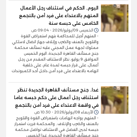
اليوم.. الحكم في استئناف رجل الأعمال
المتهم بالاعتداء على فرد أمن بالتجمع
الخامس على حبسه سنة
الخميس 09/يوليو/2026 - 09:04 ص
- المتهم أحيل للمحاكمة بتهم استعراض القوة
والتلويح بالعنف والضرب وإتلاف جهاز اتصال لاسلكي
مملوك لجهة عمل المجني عليه تستأنف محكمة
جنح مستأنف القاهرة الجديدة، اليوم الخميس
الموافق 9 يوليو، نظر الاستئناف المقدم من رجل
أعمال، على قرار حبسه لمدة عام، على خلفية
اتهامه بالاعتداء على فرد أمن داخل أحد الكمبوندات
غدا.. جنح مستأنف القاهرة الجديدة تنظر
استئناف رجل أعمال على حكم حبسه عاما
في واقعة الاعتداء على فرد أمن بالتجمع
الأربعاء 08/يوليو/2026 - 10:30 ص
- المتهم يواجه اتهامات باستعراض القوة والتلويح
بالعنف والضرب والإتلاف.. والمحكمة قررت استمرار
حبسه لحين الفصل في الاستئناف تواصل محكمة
جنح مستأنف القاهرة الجديدة، غدا الخميس