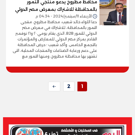
محافظ مطروح يدعو منتجي التمور
بالمحافظة للاشتراك بمعرض مصر الدولي
الأربعاء 11/سبتمبر/2024 - 04:34 م
دعا اللواء خالد شعيب، محافظ مطروح، منتجى
التمور بالمحافظة، للاشتراك في معرض مصر
الدولي للتمور B2B، الذي يقام يومي ٢٠ و٢١ نوفمبر
القادم بمركز مصر الدولي للمعارض والمؤتمرات
بالتجمع الخامس. وأكد شعيب ؛ حرص المحافظة
على دعم ورعاية الصناعات والمنتجات المحلية، التى
تشتهر بها محافظة مطروح، ومنها التمور مع
2
1