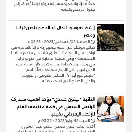
حدثًا عابرًا، ولا مجرد مشاركة بروتوكولية تُضاف إلى
جدول مزدحم بالقمم
إرث قايغوسوز أبدال الخالد عبر بلدين:تركيا
ومصر
الجمعة 08/أغسطس/2025 - 03:55 م
صالح موطلو شن، سفير جمهورية تركيا بالقاهرة في
أواخر القرن الرابع عشر انطلق شاب من منحدرات ألانيا
المشمسة - وهي مدينة ساحلية في جنوب تركيا،
في رحلة تردد صداها عبر العصور. كان اسمه علاء
الدين غيبي، لكن التاريخ سيخلده لاحقًا باسم
"قايغوسوز أبدال" ، الشاعر الصوفي، والدرويش؛
والولي الصالح الذي نسجت حياته
النائبة "نيفين حمدي" تؤكد أهمية مشاركة
الرئيس السيسي في قمة منتصف العام
للإتحاد الإفريقي بغينيا
السبت 12/يوليو/2025 - 03:32 م
أكدت النائبة نيفين حمدي، عضو لجنة الشؤون
الإفريقية بمجلس النواب، عضو الهيئة العليا لحزب