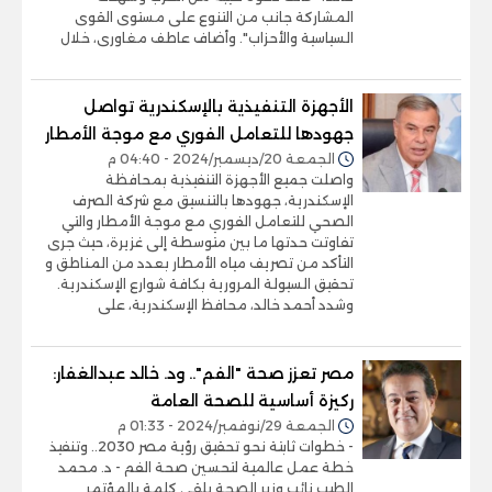
المشاركة جانب من التنوع على مستوى القوى
السياسية والأحزاب". وأضاف عاطف مغاورى، خلال
الأجهزة التنفيذية بالإسكندرية تواصل
جهودها للتعامل الفوري مع موجة الأمطار
الجمعة 20/ديسمبر/2024 - 04:40 م
واصلت جميع الأجهزة التنفيذية بمحافظة
الإسكندرية، جهودها بالتنسيق مع شركة الصرف
الصحي للتعامل الفوري مع موجة الأمطار والتي
تفاوتت حدتها ما بين متوسطة إلى غزيرة، حيث جرى
التأكد من تصريف مياه الأمطار بعدد من المناطق و
تحقيق السيولة المرورية بكافة شوارع الإسكندرية.
وشدد أحمد خالد، محافظ الإسكندرية، على
مصر تعزز صحة "الفم".. ود. خالد عبدالغفار:
ركيزة أساسية للصحة العامة
الجمعة 29/نوفمبر/2024 - 01:33 م
- خطوات ثابتة نحو تحقيق رؤية مصر 2030.. وتنفيذ
خطة عمل عالمية لتحسين صحة الفم - د. محمد
الطيب نائب وزير الصحة يلقى كلمة بالمؤتمر