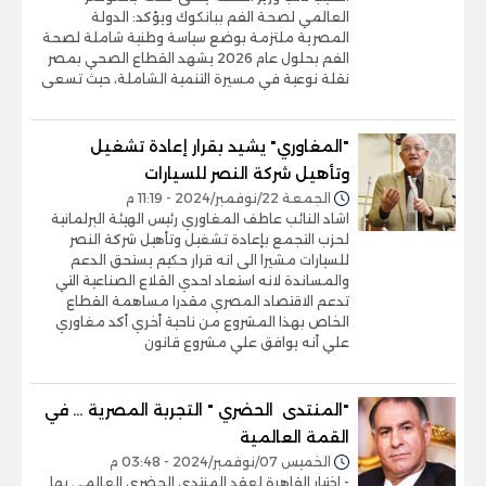
العالمي لصحة الفم ببانكوك ويؤكد: الدولة
المصرية ملتزمة بوضع سياسة وطنية شاملة لصحة
الفم بحلول عام 2026 يشهد القطاع الصحي بمصر
نقلة نوعية في مسيرة التنمية الشاملة، حيث تسعى
"المغاوري" يشيد بقرار إعادة تشغيل
وتأهيل شركة النصر للسيارات
الجمعة 22/نوفمبر/2024 - 11:19 م
اشاد النائب عاطف المغاوري رئيس الهيئة البرلمانية
لحزب التجمع بإعادة تشغيل وتأهيل شركة النصر
للسيارات مشيرا الى انه قرار حكيم يستحق الدعم
والمساندة لانه استعاد احدي القلاع الصناعية التي
تدعم الاقتصاد المصري مقدرا مساهمة القطاع
الخاص بهذا المشروع من ناحية أخري أكد مغاوري
علي أنه يوافق علي مشروع قانون
"المنتدى الحضري " التجربة المصرية … في
القمة العالمية
الخميس 07/نوفمبر/2024 - 03:48 م
- اختيار القاهرة لعقد المنتدى الحضري العالمي بها