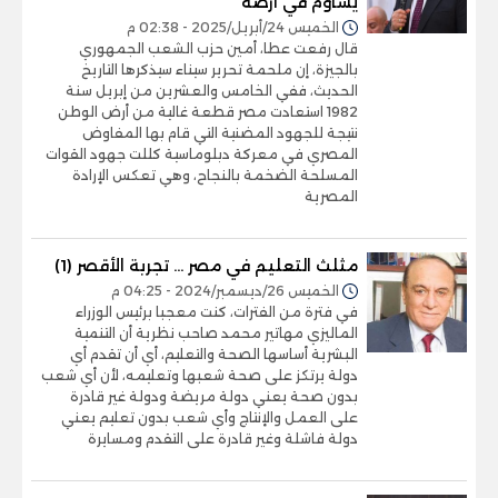
يساوم في أرضه
الخميس 24/أبريل/2025 - 02:38 م
قال رفعت عطا، أمين حزب الشعب الجمهوري
بالجيزة، إن ملحمة تحرير سيناء سيذكرها التاريخ
الحديث، ففي الخامس والعشرين من إبريل سنة
1982 استعادت مصر قطعة غالية من أرض الوطن
نتيجة للجهود المضنية التي قام بها المفاوض
المصري في معركة دبلوماسية كللت جهود القوات
المسلحة الضخمة بالنجاح، وهي تعكس الإرادة
المصرية
مثلث التعليم في مصر ... تجربة الأقصر (1)
الخميس 26/ديسمبر/2024 - 04:25 م
في فترة من الفترات، كنت معجبا برئيس الوزراء
الماليزي مهاتير محمد صاحب نظرية أن التنمية
البشرية أساسها الصحة والتعليم، أي أن تقدم أي
دولة يرتكز على صحة شعبها وتعليمه، لأن أي شعب
بدون صحة يعني دولة مريضة ودولة غير قادرة
على العمل والإنتاج وأي شعب بدون تعليم يعني
دولة فاشلة وغير قادرة على التقدم ومسايرة