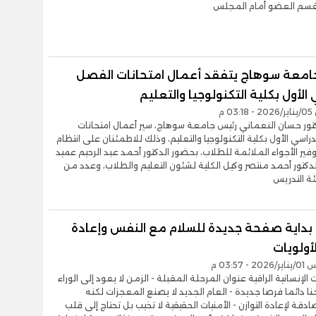
قسم العضو أمام المجلس
امعة سوهاج يتفقد أعمال امتحانات الفصل
 الأول بكلية التكنولوجيا والتعليم
0 م
تور حسان النعماني رئيس جامعة سوهاج، سير أعمال امتحانات
راسي الأول بكلية التكنولوجيا والتعليم، وذلك للاطمئنان على انتظام
وفير الأجواء الملائمة للطلاب، بحضور الدكتور أحمد عبد الرحيم عميد
الدكتور أحمد منتصر وكيل الكلية لشئون التعليم والطلاب، وعدد من
ة التدريس
202.. بداية صفحة جديدة للسلام مع النفس وإعادة
لأولويات
- 03:57 م
 الإنسانية الراقية عنوان المرحلة المقبلة - الزمن لا يعود إلى الوراء
ا دائما فرصا جديدة - العام الجديد لا يصنع المعجزات لكنه
قة لإعادة التوازن - الأمنيات الحقيقية لا تخيب بل تحتاج إلى قلب