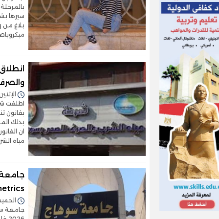
بالمرحلة 
سيرها بش
ميكروبا
انطلاق
والصرف
الإثنين 26/يناير/2026 - 6:05
اطلقت شر
بذلك الم
ان القان
مياه الش
جامعة 
bometrics
الخميس 22/يناير/2026 
026