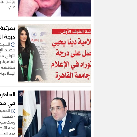
يؤمن بها 
عام،
بمرتبة 
درجة ال
السبت 27/ديسمبر/2025 - :31
حصلت الإع
الأولى مع
القاهرة، 
مناقشة عل
الإعلامية
القاهرة
في معار
الخميس 25/ديسمبر/2025 
- صفقة الغ
ومكاسب ك
وجه الأرض
فيه العلا