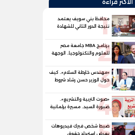
الأكثر قراءة
1
محافظ بني سويف يعتمد
نتيجة الدور الثاني للشهادة
الإعدادية العامة بنسبة
2
79.9% نظامي ...و69.55%
برنامج MBA جامعة مصر
منازل.. و70.56% للمهنية ..
للعلوم والتكنولوجيا.. الوجهة
و100% للصُم وضعاف السمع
المفضلة للتنفيذيين وقيادات
والنور للمكفوفين
3
المؤسسات لصناعة قادة
«مهندس خارطة السلام».. كيف
المستقبل
حول الوزير حسن رشاد شروط
الحرب المعقدة إلى "خارطة
4
طريق" للانسحاب والإعمار؟
«صوت التربية والتشريع»..
صبورة السيد.. مسيرة برلمانية
وتربوية تجمع بين تشريع
5
القوانين وصناعة الأجيال لبناء
ضبط شخص فبرك فيديوهات
الإنسان المصري
يعرض استرداد حقوق