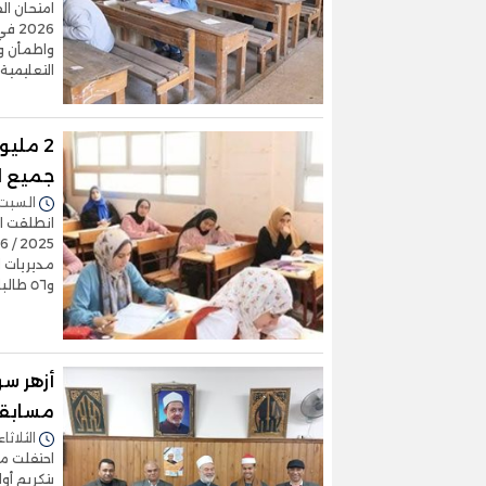
2026
واطمأن وك
التعليمية
2 ملي
جميع ا
السبت 17/يناير/2026 - :58
انطلقت ام
و٥٦ طالبا، وهم المسجلين لاستمارة التقدم الالكترونية للشهادة الإعدادية.
أزهر سو
مسابقا
الثلاثاء 13/يناير/2026 - 9:30
احتفلت م