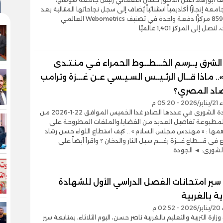
معة إنجازًا أكاديمياً استثنائياً يُضاف إلى سجل نجاحاتها المتتالية بعد
أن قفزت 859 مركزًا دفعة واحدة في تصنيف Webometrics العالمي
ل إلى المركز 1,401 عالميًا
لشرق يــرسم الخـــطــوط الحمراء فـي منـتـدى
ر».. ماذا قــال الرئـيــس السـيـسي عـن غـــزة وترامب
صاد المصري؟
05:2 م
تنشر جريدة الشورى في عددها الصادر غدا الخميس الموافق 22-1-2026 من
المطبوعة تفاصيل العديد من القضايا،والملفات المطروحة على
مها : « مهندس مجلس السلام » .. كيف استطاع اللواء حسن رشاد
اع فى قـــطاع غـــزة رغـــم سـيل النار والدخان ؟ واقرأ أيضاً على
شورى: ◄ الجودة
سير امتحانات الفصل الدراسي الأول للشهادة
ية بالغربية
0 م
زارة التربية والتعليم بالغربية ناصر حسن، اليوم الثلاثاء، بمتابعة سير