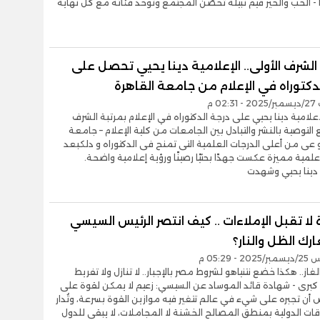
- الحب والخير قيم نبيلة تحصِّن المجتمع وتوحد فئاته مع كل نهاية
الشرف الأولى.. الإعلامية دينا يحيي تحصل على
دكتوراه في الإعلام من جامعة القاهرة
02 م
لامية دينا يحيي على درجة الدكتوراه في الإعلام بمرتبة الشرف
 التوصية بالنشر والتبادل بين الجامعات من كلية الإعلام – جامعة
و عى من أعلى الدرجات العلمية التى تمنح فى الدكتوراه و دلكبعد
مية مميزة عكست جهدًا بحثيًا رصينًا ورؤية إعلامية واضحة.
 دينا يحيي وشهدت
 لا تقبل الإملاءات .. كيف انتصر الرئيس السيسي
ك الظل والنار؟
- 05:29 م
از.. هكذا خضع نتنياهو لشروط مصر بالإجبار.. لا تنازل ولا تفريط
برى - شهادة قائد الموساد عن السيسي: زعيم لا يمكن لقوة على
 أن تجبره على شيء في عالم تتغير فيه موازين القوة بسرعة، وتُدار
قات الدولية بمنطق المصالح الخشنة لا المجاملات، لا يبقى للدول