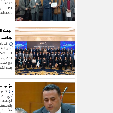
2026
الطلاب، 
بالمنطقة،
البنك ا
برنامج
الثلاثاء 13/يناير/2026 - 4:08
الحصرية ا
مع عملائه
وبناء القد
نواب س
الإثنين 12/يناير/2026 - 2:21
أدي أعضا
والمنعقدة 