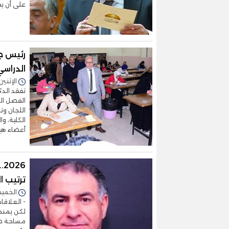
على أن ي
رئيس ج
الدراسي
الإثنين 05/يناير/2026 - 3:18
تفقد الدك
الفصل الد
اللجان وت
الكلية، و
أعضاء هيئ
6
ترتيب ا
الخميس 01/يناير/2026 
- العلاقات
لكن يمنحن
مساحة صاد