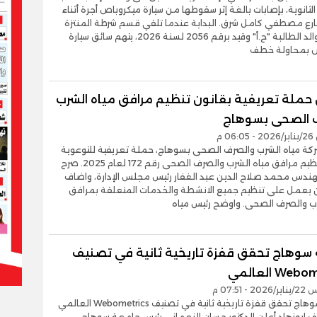
الثانوية، بإصابات بالغة إثر سقوطها من سيارة ميكروباص أجرة أثناء
ارع مصطفي كامل شرق. البداية عندما تلقي قسم شرطة المنتزة
بلاغ من والد الطالبة "ح.أ" وقيد برقم 2056 لسنة 2026، يتهم سائق سيارة
ص بمحاولة خطف
 حملة تعريفية بقانون تنظيم مرافق مياه الشرب
 الصحى بسوهاج
0 م
كة مياه الشرب والصرف الصحى بسوهاج، حملة تعريفية للتوعوية
بقانون تنظيم مرافق مياه الشرب والصرف الصحى رقم 172 لعام 2025. صرح
هندس محمد صلاح الدين عبد الغفار رئيس مجلس الإدارة، واضاف
ون يعمل على تنظيم جميع الانشطة والخدمات المتعلقة بمرافق
رب والصرف الصحى. واوضح رئيس مياه
سوهاج تحقق قفزة تاريخية ثانية في تصنيف
We العالمي
- 07:51 م
جامعة سوهاج تحقق قفزة تاريخية ثانية في تصنيف Webometrics العالمي
2 خلف ابوزهاد أعلن الدكتور حسان النعماني رئيس جامعة سوهاج،