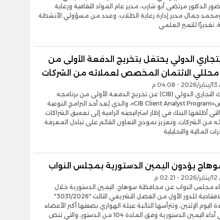
 بحضور الدكتور مرتضى أبو شارب، مدير عام المواد الثقافية ورعاية
ومحمد جمال مدير إدارة رعاية الطلاب، وعدد من مسؤولي الأنشطة
 تقديرًا للتميز العلمي
لتجاري الدولي يحتفل بتخريج الدفعة الأولى من
 محللي الائتمان المخصص لعملائه من الشركات
0 م
أعلن البنك التجاري الدولي (CIB) عن تخريج الدفعة الأولى من برنامجه
المتخصص«CIB Client Analyst Program»، والذي يُعد أحد البرامج النوعية
لتي أطلقها البنك في إطار استراتيجيته الرامية إلى تعميق الشراكات
 من الشركات، وتعزيز نموذج التعاون القائم على تبادل المعرفة
رات المالية والتحليلية
وهاج يؤدون اليمين الدستورية بمجلس النواب
0 م
ء مجلس النواب عن محافظة سوهاج، اليمين الدستورية خلال
الجلسة الافتتاحية للدور الأول من الفصل التشريعي الثالث "3031/2026"
اليوم الإثنين، وتترأسها النائبة عبلة الهواري بصفتها أكبر الأعضاء
سناً. ويأتي أداء اليمين الدستورية وفق المادة 104 من الدستور، والتي تنص