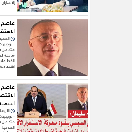
إلا خياران
عاصم س
الاستق
الخميس 25/ديسمبر/2025 
- توجيهات
متكامل بي
شاملة لدع
القطاعات 
اقتصادية
عاصم س
الاقتصا
التنمية
الأربعاء 24/ديسمبر/2025 - 
- توجيهات
متكامل بي
الخدمية و