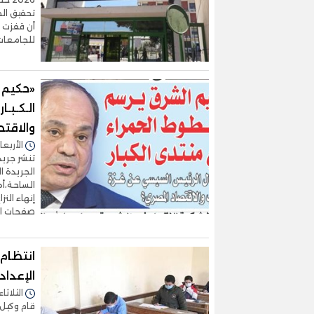
تحقيق الجا
للجامعات، لتص
«حكيم ا
الـكـبـا
والاقت
الأربعاء 21/يناير/2026 - 0
الجريدة 
الساحة،أه
إنهاء النز
صفحات ال
انتظام 
الإعداد
الثلاثاء 20/يناير/2026 - 2:52
قام وكيل و