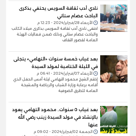
نادي أدب ثقافة السويس يحتفي بذكرى
الباحث عصام ستاتي
الأربعاء 28/فبراير/2024 - 12:23 م
احتفى نادي أدب ثقافة السويس بذكرى ميلاد الكاتب
والباحث عصام ستاتي وذلك ضمن فعاليات الهيئة
العامة لقصور الثقاف
بعد غياب خمسة سنوات «التهامي» يتجلى
في الليلة الختامية لمولد السيدة
الأربعاء 07/فبراير/2024 - 06:41 م
إختتم الشيخ محمود التهامي ليلة أمس الحفل الذي
أقامه برعاية وزارة الشباب والرياضة والمشيخة
العامة للطرق الصوفية
بعد غياب ٥ سنوات.. محمود التهامي يعود
بالإنشاد في مولد السيدة زينب رضي الله
عنها
الجمعة 02/فبراير/2024 - 09:02 م