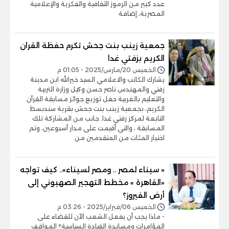
عدد كبير من الرموز الثقافية والفكرية والإعلامية
المصرية، إضافة
جمعية زينب بنت جحش تكرم حفظة القران
الكريم بزفتي غدا
الخميس 20/مارس/2025 - 01:05 م
يشارك الكاتب والاعلامي السيد خيرالله ابن مدينة
زفتي والمهندس ناصر حسن وكيل وزارة التربية
والتعليم بالغربية حفل توزيع جوائز مسابقة القرآن
الكريم، بجمعية زينب بنت جحش بقرية سندبسط
التابعة لمركز زفتي غدا. جانب من المشاركة تلك
المسابقة ، والتى أقيمت على مدار أسبوعين، وتم
اختبار المئات من المتقدمين من
« سيناء لمصر .. ومصر لسيناء».. كيف تواجه
«القاهرة » مخطط التهجير الصهيوني إلى
أرض الفيروز؟
الخميس 06/فبراير/2025 - 03:26 م
- ماذا يجب أن يفعل الشعب الآن للقضاء على
المؤامرات ومساندة القيادة السياسية؟ المواقف