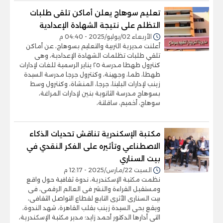
تعليم سوهاج يعلن أماكن تلقى طلبات
التظلم على نتيجة الشهادة الإعدادية
الأربعاء 02/يوليو/2025 - 04:40 م
أعلنت مديرية التربية والتعليم بسوهاج، عن أماكن
تلقي طلبات تظلمات الشهادة الإعدادية، وهى
كنترول طهطا مدرسة ٢٥ يناير الرسمية للغات لإدارات
طهطا، طما، وجهينة، وكنترول جرجا مدرسة السيدة
زينب لإدارات البلينا، جرجا، المنشاة، وكنترول وسط
بسوهاج مدرسة الثانوية بنين لإدارات المراغة،
سوهاج، أخميم، ساقلتة،
مكتبة الإسكندرية تناقش تحديات الذكاء
الاصطناعي وتأثيره على الفكر النقدي في
بيت السناري
السبت 22/مارس/2025 - 12:17 م
نظمت مكتبة الإسكندرية، ندوة ثقافية حول واقع
ومستقبل القراءة والنشر فى العالم الرقمى، فى
بيت السنارى الأثرى التابع لقطاع التواصل الثقافى،
ويقع بحى السيدة زينب بقلب القاهرة، شهد الندوة،
التى أدارها الدكتور أحمد زايد؛ مدير مكتبة الإسكندرية،