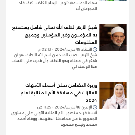
سفك الدماء عقيدتهم - الإمام الكاذب.. كيف قاد
المجرمان أت
شيخ الأزهر: لطف الله تعالى شامل يستمتع
به المؤمنون وغير المؤمنين وجميع
المخلوقات
الثلاثاء 19/مارس/2024 - 02:13 م
شيخ الأزهر: نصيب العبد من اسم الله اللطيف هو أن
يتفكر في معناه وهو اللطف وأن يتدرب على اكتساب
هذا الوصف لي
وزيرة التضامن تعلن أسماء الأمهات
الفائزات في مسابقة الأم المثالية لعام
2024
الإثنين 18/مارس/2024 - 11:25 ص
أنيسة فريد منصور.. الأم المثالية الأولي على مستوي
الجمهورية من محافظة الدقهلية.. ووفاء أحمد
محمد وتيسير محمود