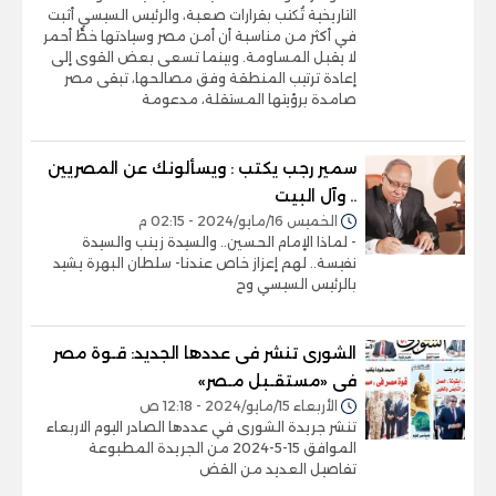
التاريخية تُكتب بقرارات صعبة، والرئيس السيسي أثبت
في أكثر من مناسبة أن أمن مصر وسيادتها خطٌّ أحمر
لا يقبل المساومة. وبينما تسعى بعض القوى إلى
إعادة ترتيب المنطقة وفق مصالحها، تبقى مصر
صامدة برؤيتها المستقلة، مدعومة
سمير رجب يكتب : ويسألونك عن المصريين
.. وآل البيت
الخميس 16/مايو/2024 - 02:15 م
- لماذا الإمام الحسين.. والسيدة زينب والسيدة
نفيسة.. لهم إعزاز خاص عندنا- سلطان البهرة يشيد
بالرئيس السيسي وح
الشورى تنشر فى عددها الجديد: قـوة مصر
فى «مستقـبل مـصر»
الأربعاء 15/مايو/2024 - 12:18 ص
تنشر جريدة الشورى في عددها الصادر اليوم الاربعاء
الموافق 15-5-2024 من الجريدة المطبوعة
تفاصيل العديد من القض