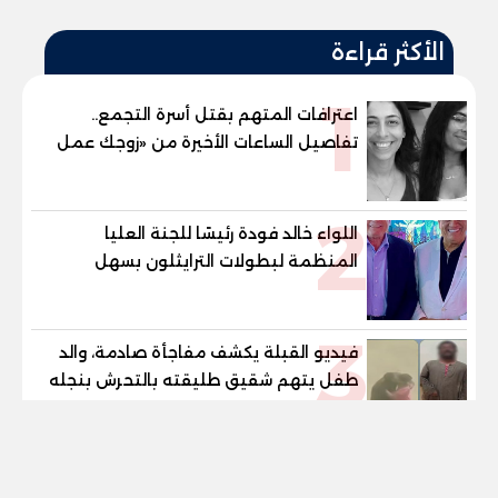
الأكثر قراءة
1
اعترافات المتهم بقتل أسرة التجمع..
تفاصيل الساعات الأخيرة من «زوجك عمل
حادثة» حتى إطلاق النار
2
اللواء خالد فودة رئيسًا للجنة العليا
المنظمة لبطولات الترايثلون بسهل
حشيش
3
فيديو القبلة يكشف مفاجأة صادمة، والد
طفل يتهم شقيق طليقته بالتحرش بنجله
في القليوبية
tel
4
«جوزك عمل حادثة».. آخر مكالمة في حياة