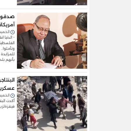
صدقوني.
أمريكان
الخميس 18/يوليو/2024 
- الدنيا 
الفلسطيني
وتأملوا.. 
للمزايدة 
بأنهم بلد
البنتا
عسكرية
الخميس 25/أبريل/2024 
أكدت البن
فيغزةلزي