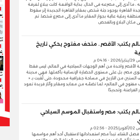
، ما أدى إلى مصرعه فى الحال. بداية الواقعة كانت ببلاغ لغرفة
دة القاهرة بوجود جثة شخص بمقابر القاهرة الجديدة إثر سقوط
نطقة رملية عالية بجوار المقابر ما أدى إلى مصرع شخصا. تم
إلى مكان البلاغ وبالفحص
لم يكتب: الأقصر.. متحف مفتوح يحكي تاريخ
ية
- 04:16 م
نة الأقصر واحدة من أهم الوجهات السياحية في العالم، ليس فقط
ى مصر، بل على مستوى الحضارة الإنسانية بأكملها. فهي مدينة
ف السنين من التاريخ في مساحة جغرافية محدودة، حتى لُقبت بـ «
 مفتوح في العالم»، لما تضمّه من معابد ومقابر وآثار فريدة تعود
الفراعنة، وتحديدًا
الم يكتب: مصر واستقبال الموسم السياحي
- 02:56 م
فصل الشتاء، تبدأ مصر استعداداتها لاستقبال أحد أهم مواسمها
 حيث تتألق البلاد بمزيج فريد يجمع بين المناخ الدافئ، والتنوع