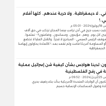
. لا ديمقراطية.. ولا حرية عندهم.. كلها أفلام
ي..!
- 05:01 م
انقلبت بسبب جرح في أذن ترامب بينما المجازر ترتكب في حق آلاف
ين كل يوم.. وهم.. مؤيدون.. ومساندون.. وصامتون!! - تعلموا..
موقف الرئيس السيسي - المبادئ لا تتجزأ.. والمُثل العليا لا تخضع
أو المساومة أمريكا قامت ولم تقعد بعد..! كالعادة يحاولون إيهامنا
 الديمقراطية
جون: لدينا هواجس بشأن كيفية شن إسرائيل عملية
 في رفح الفلسطينية
- 09:52 م
تاجون أن الولايات المتحدة الأمريكية بدأت بناء رصيف بحري
ادة وصول المساعدات الإنسانية حسبم