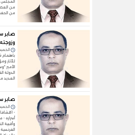
المجلس ال
من العصري
من الحفظ
صابر سا
وزوجته 
الخميس 24/أبريل/2025 
باهتمام ش
للآثار وم
الأمير "و
الدولة ال
العديد من
صابر سا
الخميس 10/أبريل/2025 
- اكتشافا
أسراره - 
وأقبية ال
الفرنسية 