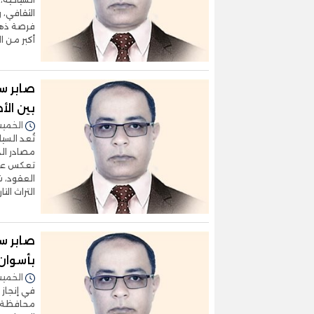
الثقافي، 
فرصة ذهبي
أكبر من ا
صابر س
بين الأ
الخميس 28/أغسطس/2025 
تُعد السي
مصادر الد
تعكس عراق
العقود، 
التراث ال
صابر س
بأسوان
الخميس 10/يوليو/2025 
في إنجاز 
محافظة أس