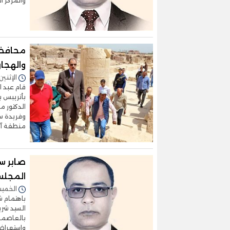
والمركز ا
محافظ 
والهجا
الإثنين 07/أبريل/2025 - 6:43
قام عبد ا
بأتريبس ب
الدكتور م
وفريدة سل
منطقة آثا
صابر س
المجلس 
الخميس 27/مارس/2025 -
باهتمام ش
السيد شري
بالعاصمة 
واستعراض 