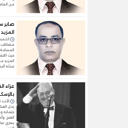
من العام الما
صابر س
المزيد 
الخميس 30/يناير/2025 
مصاطب ومق
المساحة ا
حيث اكتشف
المزيد من
تبذله البع
عزاء ال
بالإسكن
الأحد 05/يناير/2025 - 06:58 م
رحل الفنا
جثمانه و
الفتح. وأ
يسري عضو 