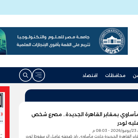
ن
محافظات
اقتصاد
أساوي بمقابر القاهرة الجديدة.. مصرع شخص
يه لودر
0 م
ر القاهرة الجديدة حادث مأساوي راح ضحيته عامل إثر سقوط لودر