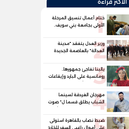
الأكثر قراءة
1
ختام أعمال تنسيق المرحلة
الأولى بجامعة بني سويف..
1148 طالبًا وطالبة سجلوا
2
رغباتهم
وزير العدل يتفقد "مدينة
العدالة" بالعاصمة الجديدة
وبرفقته رئيسا هيئة قضايا
3
الدولة وهيئة النيابة الإدارية
يالينا تفاجئ جمهورها..
رومانسية على البارد وإيقاعات
ساخنة في أحدث كليباتها
4
مهرجان الغردقة لسينما
الشباب يطلق قسما ل" صوت
السينما" ..وحمادة هلال أول
5
المكرمين
ضبط نصاب بالقاهرة استولى
على أموال راغبي السفر للخارج