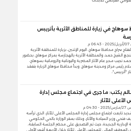
لقومي الفرنسي للأبحاث
سوهاج في زيارة للمناطق الأثرية بأتريبس
رسة
0 م
لفتاح سراج محافظ سوهاج، اليوم الإثنين، بزيارة للمنطقة الأثرية
نجع الشيخ حمد، والمنطقة الأثرية بالهجارسة بمركز سوهاج، بحضور
حمد نجيب مدير عام الآثار المصرية واليونانية والرومانية بسوهاج،
ام رئيس مركز ومدينة سوهاج. وبدأ محافظ سوهاج الزيارة بتفقد
ر "أتريبس"،
الم يكتب: ما جرى في اجتماع مجلس إدارة
الأعلى للآثار
 04:30 م
ديد تابعت اجتماع مجلس إدارة المجلس الأعلى للآثار، الذي ترأسه
ف فتحي وزير السياحة والآثار، وذلك بمقر الوزارة بالحي الحكومي
الإدارية الجديدة، حيث تم التصديق على محضر الجلسة السابقة،
الموقف المالي للمجلس الأعلى للآثار خلال الأربعة أشهر الأولى