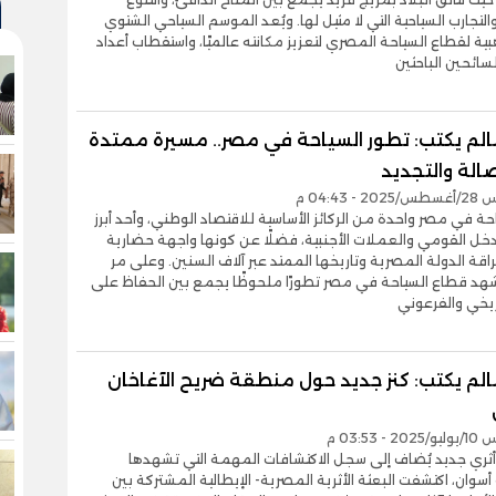
والتجارب السياحية التي لا مثيل لها. ويُعد الموسم السياحي الشتوي
ة لقطاع السياحة المصري لتعزيز مكانته عالميًا، واستقطاب أعداد
لسائحين الباحثين
الم يكتب: تطور السياحة في مصر.. مسيرة ممتدة
صالة والتجديد
- 04:43 م
احة في مصر واحدة من الركائز الأساسية للاقتصاد الوطني، وأحد أبرز
خل القومي والعملات الأجنبية، فضلًا عن كونها واجهة حضارية
ة الدولة المصرية وتاريخها الممتد عبر آلاف السنين. وعلى مر
شهد قطاع السياحة في مصر تطورًا ملحوظًا يجمع بين الحفاظ على
تاريخي والفرعوني
الم يكتب: كنز جديد حول منطقة ضريح الآغاخان
- 03:53 م
أثري جديد يُضاف إلى سجل الاكتشافات المهمة التي تشهدها
وان، اكتشفت البعثة الأثرية المصرية- الإيطالية المشتركة بين