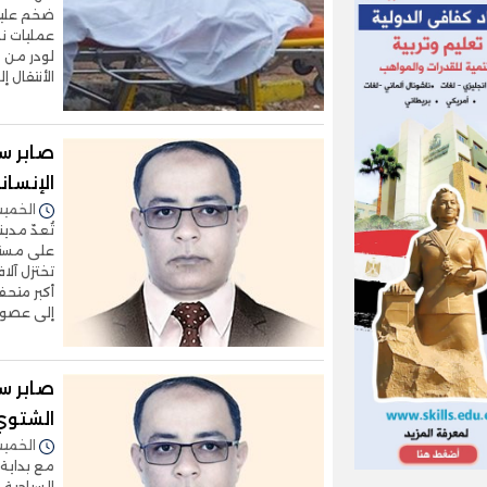
ضخم عليه 
عمليات نج
لودر من م
الأنتقال 
صابر سا
الإنسان
الخميس 29/يناير/2026 
تُعدّ مدي
على مستو
تختزل آلا
أكبر متحف
إلى عصور 
صابر س
الشتوي
الخميس 02/أكتوبر/2025 
مع بداية 
السياحية،