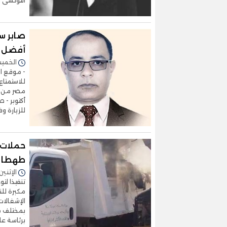
التونسى و
صابر س
أفضل ا
الخميس 10/أكتوبر/2024 
للاستمتاع
للزيارة و
حملات 
طهطا
الإثنين 22/يوليو/2024 - 4:14
تنفيذا لت
مكبرة لل
الإشغالات
بمختلف م
برئاسة ع