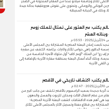
أعلى للآثار وجامعة ميلانو عددا من المقابر المنحوتة في الصخر
ن اليوناني والروماني، وتحتوي على نقوش هيروغليفية بحالة جيدة
، وذلك في الجبانة المحيطة
لم يكتب: سر العثور على تمثال للملك زوسر
وبناته العشر
- 03:53 م
ديد تابعت إعلان البعثة المصرية المشتركة بين المجلس الأعلى
ؤسسة الدكتور زاهي حواس للآثار والتراث، برئاسته، الكشف عن مقبرة
سر إف رع" ابن الملك "أوسر كاف" أول ملوك الأسرة الخامسة من
قديمة، وذلك أثناء أعمال البعثة بمنطقة سقارة الأثرية بالإضافة إلى
 اللقى الأثرية
لم يكتب: اكتشاف تاريخي في الأقصر
- 02:47 م
ت أثرية جديدة بمعبد الرامسيوم بالأقصر تكشف عن جانب كبير من
مقابر من عصر الانتقال الثالث ومخازن للزيوت والعسل والدهون
نبيذ هي أهم هذه الاكتشافات كشفت البعثة الأثرية المصرية-
المشتركة بين قطاع حفظ وتسجيل الآثار بالمجلس الأعلى للآثار،