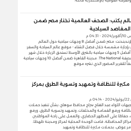
الفرقة القومية بالإسكندرية قائلة:
الم يكتب: الصحف العالمية تختار مصر ضمن
لمقاصد السياحية
- 04:31 م
- موقع الإندبندنت: مصر ضمن أفضل 8 وجهات سياحية حول العالم
 بإجازة مشمسة خلال فصل الشتاء - موقع عالم السياحة والسفر:
مصر من أفضل 5 وجهات سياحية بالشرق الأوسط تستحق الزيارة خلال شهر
أكتوبر - صحيفة The National: مدينة القاهرة ضمن أفضل 10 وجهات سياحية
فقاً للتقرير المصور الذي نشره موقع
مكبرة للنظافة وتمهيد وتسوية الطرق بمركز
0 م
وجيهات اللواء عبد الفتاح سراج محافظ سوهاج، بشأن تنفيذ حملات
نظافة ورفع القمامة والمخلفات، وتمهيد وتسوية الطرق، ورفع
، حفاظا على المظهر الحضاري، والعمل على راحة المواطنين
راكز المحافظة، قامت الوحدة المحلية لمركز ومدينة طهطا،
امر عوض، بحملات مكبرة للنظافة وتمهيد