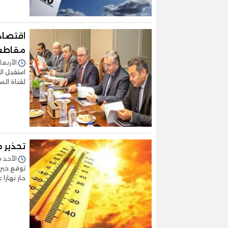
اقتصاد
مقاطعة
الأربعاء 17/أبريل/2024 - 4
استقبل ال
لقناة الس
تحذير م
الأحد 14/أبريل/2024 - 07:21 م
حار نهارا