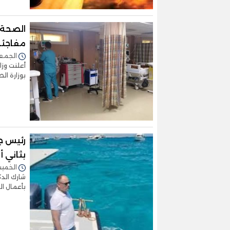
مفاجئة 
الجمعة 12/أبريل/2024 -
أعلنت وزا
بوزارة الصحة 
رئيس جه
بثاني أ
الخميس 11/أبريل/2024 
شارك الدك
بأعمال ال