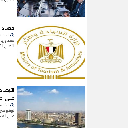
حصاد نش
الجمعة 26/أبريل/2024 -
عقد وزير 
الأعلى لل
الأرصاد
على أغل
الخميس 25/أبريل/2024 
توقع خبرا
على القاه