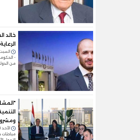
خالد ا
الرعاية
السبت 11/مايو/2024 - :47
- الحكومة
من الدولة
"المشا
التنمية
ومشروع
الأحد 28/أبريل/2024 - 02:24 م
مباحثات 
التحول ال