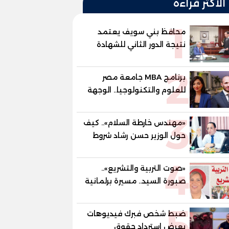
الأكثر قراءة
1
محافظ بني سويف يعتمد
نتيجة الدور الثاني للشهادة
الإعدادية العامة بنسبة
2
79.9% نظامي ...و69.55%
برنامج MBA جامعة مصر
منازل.. و70.56% للمهنية ..
للعلوم والتكنولوجيا.. الوجهة
و100% للصُم وضعاف السمع
المفضلة للتنفيذيين وقيادات
والنور للمكفوفين
3
المؤسسات لصناعة قادة
«مهندس خارطة السلام».. كيف
المستقبل
حول الوزير حسن رشاد شروط
الحرب المعقدة إلى "خارطة
4
طريق" للانسحاب والإعمار؟
«صوت التربية والتشريع»..
صبورة السيد.. مسيرة برلمانية
وتربوية تجمع بين تشريع
5
القوانين وصناعة الأجيال لبناء
ضبط شخص فبرك فيديوهات
الإنسان المصري
يعرض استرداد حقوق