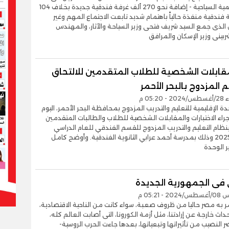
مجال التنمية السياحية - إضافة نحو 270 ألف غرفة فندقية جديدة بخلاف 104
 فندقية منفذة حالياً باهتمام شديد تابعت الاجتماع المهم وغير
لذى جمع السيد شريف فتحى وزير السياحة والآثار، والمهندس
بينى وزير الإسكان والمرافق
مقابلات الشخصية للطلاب المتقدمين للالتحاق
م المزدوج بالبحر الأحمر
05:2 م
دة الإقليمية للتعليم والتدريب المزدوج بمحافظة البحر الأحمر، اليوم
 إجراء الاختبارات والمقابلات الشخصية للطلاب والطالبات المتقدمين
بنظام التعليم والتدريب المزدوج للقسم الفندقي للعام الدراسي
2024 _ 2025 وذلك بمدرسة أحمد عرابي الثانوية الفندقية. وأوضح كامل
 الوحدة
 فى الجمهورية الجديدة
- 05:21 م
ر به مصر حاليا من ظروف صعبة، سواء كانت من الناحية الاقتصادية،
حداث خارجة عن إرادتنا، مثل أزمة الكورونا، التى أصابت العالم كله،
 النصيب من تأثيراتها وتبعياتها، بعدها جاءت الحرب الروسية-