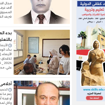
آلاف غرفة
المسبوق ا
شريف الشر
بدء ال
بالتعلي
الأربعاء 28/أغسطس/2024 - 0
بدأت الوح
الأربعاء،
للالتحاق 
علي، مدير
أحلامى
الخميس 08/أغسطس/2024 
رغم ما تم
أو نتيجة أ
وكان لمصر