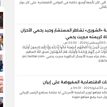
ة، التى كان تأثيرها أوسع، خاصة فى النواحى الاقتصادية، على كل دول
التالى
«الشورى» تشاطر المستشار وحيد رحمي الأحزان
ة كريمته ميريت رحمي
02 ص
بِرِينَ الَّذِينَ إِذَا أَصَابَتْهُم مُّصِيبَةٌ قَالُواْ إِنَّا لِلّهِ وَإِنَّا إِلَيْهِ رَاجِعونَ أُولَئِكَ
لَوَاتٌ مِّن رَّبِّهِمْ وَرَحْمَةٌ وَأُولَئِكَ هُمُ الْمُهْتَدُونَ صدق الله العظيم
شارك في دفتر عزاء سيدة الأعمال الدكتورة ميريت رحمي pic.twitter.com-
S2k7
ات الاقتصادية المفروضة على إيران
 04:01 م
اله نتنياهو لوزير الخارجية الأمريكي له علاقة بمصرع الرئيس الإيراني
ول مرة يرفع نتنياهو صوته