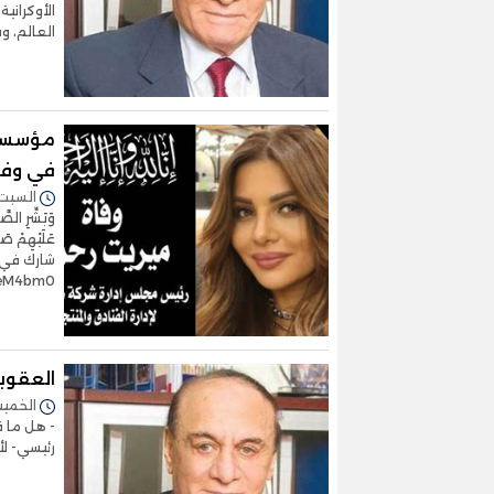
الأوكراني
العالم، وب
مؤسسة 
في وفا
السبت 03/أغسطس/2024 - :50
وَبَشِّرِ الصَّا
عَلَيْهِمْ صَ
eM4bm0
العقوب
الخميس 23/مايو/2024 -
- هل ما ق
رئيسي- لأ