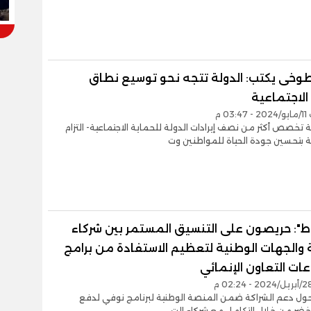
لطوخى يكتب: الدولة تتجه نحو توسيع نطاق
 الاجتماعية
03 م
 تخصص أكثر من نصف إيرادات الدولة للحماية الاجتماعية- التزام
 بتحسين جودة الحياة للمواطنين وت
ط": حريصون على التنسيق المستمر بين شركاء
 والجهات الوطنية لتعظيم الاستفادة من برامج
ات التعاون الإنمائي
حول دعم الشراكة ضمن المنصة الوطنية لبرنامج نوفي لدفع
أخضر من خلال التكامل مع شركاء الت