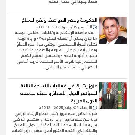
فصلًا جديدًا في قصة التعليم
الحكومة وعصر العواصف وتغير المناخ
الخميس 05/يونيو/2025 - 03:19 م
- بعد عاصفة الإسكندرية وتقلبات الطقس اليومية..
ما الذي يمكن أن تفعله الحكومة؟ - وزيرة البيئة
تُطلق الحوار المجتمعي الوطني حول تغير المناخ
وتعلن أنه يركز على المرونة والصمود والتكيف -
باعتباره أولوية لمصر - والمنسق المقيم للأمم
المتحدة إيلينا بانوفا: الأمم المتحدة شريك أساسي
لمصر في دعم العمل المناخي
عزوز يشارك في فعاليات النسخة الثالثة
للمؤتمر الدولي للمناخ والبيئة بجامعة
الدول العربية
الأربعاء 04/يونيو/2025 - 12:12 م
شارك الدكتور علاء عزوز، رئيس قطاع الإرشاد الزراعي،
نيابة عن علاء فاروق، وزير الزراعة واستصلاح الأراضي،
في فعاليات النسخة الثالثة للمؤتمر الدولي للمناخ
والبيئة، الذي افتتحه الدكتور أيمن عاشور، وزير التعليم