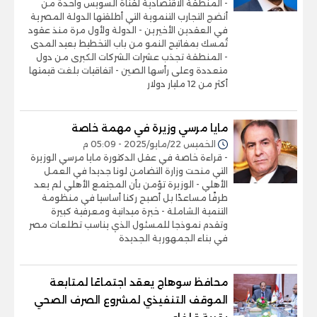
- المنطقة الاقتصادية لقناة السويس واحدة من
أنضج التجارب التنموية التي أطلقتها الدولة المصرية
في العقدين الأخيرين - الدولة ولأول مرة منذ عقود
تُمسك بمفاتيح النمو من باب التخطيط بعيد المدى
- المنطقة تجذب عشرات الشركات الكبرى من دول
متعددة وعلى رأسها الصين - اتفاقيات بلغت قيمتها
أكثر من 12 مليار دولار
مايا مرسي وزيرة في مهمة خاصة
الخميس 22/مايو/2025 - 05:09 م
- قراءة خاصة في عقل الدكتورة مايا مرسي الوزيرة
التي منحت وزارة التضامن لونا جديدا في العمل
الأهلي - الوزيرة تؤمن بأن المجتمع الأهلي لم يعد
طرفًا مساعدًا بل أصبح ركنا أساسيا في منظومة
التنمية الشاملة - خبرة ميدانية ومعرفية كبيرة
وتقدم نموذجا للمسئول الذي يناسب تطلعات مصر
في بناء الجمهورية الجديدة
محافظ سوهاج يعقد اجتماعًا لمتابعة
الموقف التنفيذي لمشروع الصرف الصحي