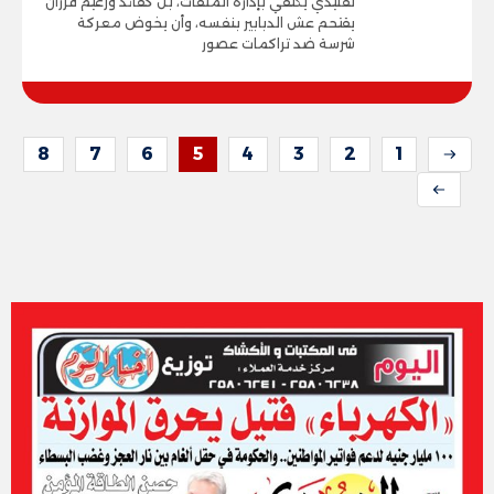
تقليدي يكتفي بإدارة الملفات، بل كقائد وزعيم قررأن
يقتحم عش الدبابير بنفسه، وأن يخوض معركة
شرسة ضد تراكمات عصور
8
7
6
5
4
3
2
1