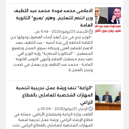
الاعلامى محمد فودة: محمد عبد اللطيف
وزير انتصر للتعليم.. وهزم 'بعبع" الثانوية
العامة
الأربعاء 23/يوليو/2025 - 11:49 ص
- الوزير نجح فى حل أعقد أزمات الفصول وحولها من
الكثافة الخانقة إلى بيئة آدمية - عبد اللطيف يعيد
الاعتبار للتعليم الفنى ويربطه بسوق العمل وتصنيع
المستقبل - "البكالوريا المصرية" رؤية الوزير التي
تعيد رسم مستقبل التعليم وتُنهي كابوس الثانوية
العامة - محمد عبد اللطيف وزير يعمل في صمت
وينجز بالفعل لا
"الزراعة" تنفذ ورشة عمل تدريبية لتنمية
المهارات الشخصية للعاملين بالقطاع
الزراعي
الإثنين 21/يوليو/2025 - 05:09 م
أطلقت وزارة الزراعة واستصلاح الأراضي، ممثلة في
قطاع الإرشاد الزراعي، ورشة عمل تدريبية لتنمية
المهارات الشخصية للعاملين بالقطاع الزراعي، تحت