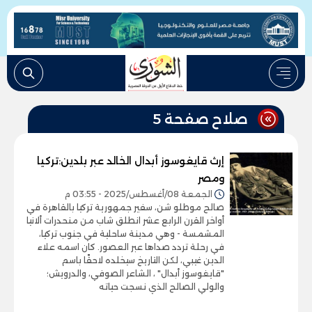
صلاح صفحة 5
إرث قايغوسوز أبدال الخالد عبر بلدين:تركيا
ومصر
الجمعة 08/أغسطس/2025 - 03:55 م
صالح موطلو شن، سفير جمهورية تركيا بالقاهرة في
أواخر القرن الرابع عشر انطلق شاب من منحدرات ألانيا
المشمسة - وهي مدينة ساحلية في جنوب تركيا،
في رحلة تردد صداها عبر العصور. كان اسمه علاء
الدين غيبي، لكن التاريخ سيخلده لاحقًا باسم
"قايغوسوز أبدال" ، الشاعر الصوفي، والدرويش؛
والولي الصالح الذي نسجت حياته