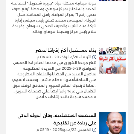
جولة ميدانية محطة مياه "جزيرة شندويل" لمعالجة
الحديد والمنجنيز بمركز سوهاج، ومحطة "رفع صرف
صحى رقم 1" بمركز المراغة. رافق المحافظ خلال
الجولة، المهندس محمد صلاح رئيس مجلس إدارة
شركة مياه الشرب والصرف الصحي بسوهاج، وفريدة
سلام رئيس مركز ومدينة سوهاج، وخالد
بناء مستقبل أكثر إشراقا لمصر
الأربعاء 28/مايو/2025 - 04:48 م
تنشر جريدة الشورى في عددها الصادر غدا الخميس
الموافق 29-5-2025 من الجريدة المطبوعة
تفاصيل العديد من القضايا،والملفات المطروحة
على الساحة،أهمها : « ظلم غاشم .. وصمت لايفهم».
. لماذا لا يتحرك العالم المجرم والمنافق لوقف حرق
الأطفال فـي غزة؟ واقرأ أيضاً على صفحات الشورى:
◄محمد فــودة يكتب: إشادات د.أيمن
المنطقة الاقتصادية.. رهان الدولة الذكي
على ريادة غير تقليدية
الخميس 22/مايو/2025 - 05:19 م