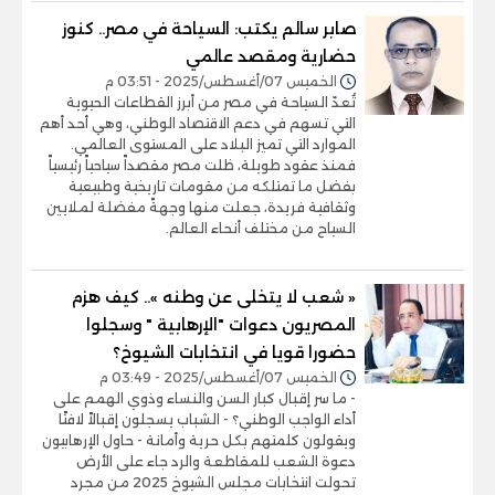
صابر سالم يكتب: السياحة في مصر.. كنوز
حضارية ومقصد عالمي
الخميس 07/أغسطس/2025 - 03:51 م
تُعدّ السياحة في مصر من أبرز القطاعات الحيوية
التي تسهم في دعم الاقتصاد الوطني، وهي أحد أهم
الموارد التي تميز البلاد على المستوى العالمي.
فمنذ عقود طويلة، ظلت مصر مقصداً سياحياً رئيسياً
بفضل ما تمتلكه من مقومات تاريخية وطبيعية
وثقافية فريدة، جعلت منها وجهةً مفضلة لملايين
السياح من مختلف أنحاء العالم.
« شعب لا يتخلى عن وطنه ».. كيف هزم
المصريون دعوات "الإرهابية " وسجلوا
حضورا قويا في انتخابات الشيوخ؟
الخميس 07/أغسطس/2025 - 03:49 م
- ما سر إقبال كبار السن والنساء وذوي الهمم على
أداء الواجب الوطني؟ - الشباب يسجلون إقبالاً لافتًا
ويقولون كلمتهم بكل حرية وأمانة - حاول الإرهابيون
دعوة الشعب للمقاطعة والرد جاء على الأرض
تحولت انتخابات مجلس الشيوخ 2025 من مجرد