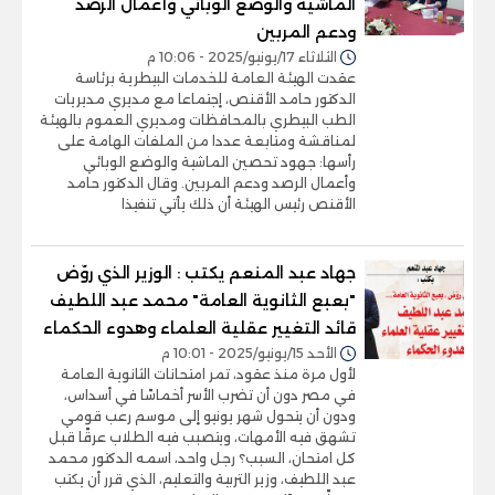
الماشية والوضع الوبائي وأعمال الرصد
ودعم المربين
الثلاثاء 17/يونيو/2025 - 10:06 م
عقدت الهيئة العامة للخدمات البيطرية برئاسة
الدكتور حامد الأقنص، إجتماعا مع مديري مديريات
الطب البيطري بالمحافظات ومديري العموم بالهيئة
لمناقشة ومتابعة عددا من الملفات الهامة على
رأسها: جهود تحصين الماشية والوضع الوبائي
وأعمال الرصد ودعم المربين. وقال الدكتور حامد
الأقنص رئيس الهيئة أن ذلك يأتي تنفيذا
جهاد عبد المنعم يكتب : الوزير الذي روّض
"بعبع الثانوية العامة" محمد عبد اللطيف
قائد التغيير عقلية العلماء وهدوء الحكماء
الأحد 15/يونيو/2025 - 10:01 م
لأول مرة منذ عقود، تمر امتحانات الثانوية العامة
في مصر دون أن تضرب الأسر أخماسًا في أسداس،
ودون أن يتحول شهر يونيو إلى موسم رعب قومي
تشهق فيه الأمهات، ويتصبب فيه الطلاب عرقًا قبل
كل امتحان، السبب؟ رجل واحد، اسمه الدكتور محمد
عبد اللطيف، وزير التربية والتعليم، الذي قرر أن يكتب