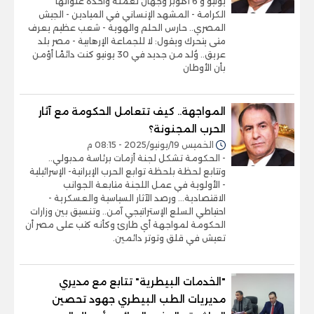
يونيو و 6 أكتوبر وجهان لعملة واحدة عنوانها
الكرامة - المشهد الإنساني في الميادين - الجيش
المصري.. حارس الحلم والهوية - شعب عظيم يعرف
متى يتحرك ويقول: لا للجماعة الإرهابية - مصر بلد
عريق.. وُلد من جديد في 30 يونيو كنت دائمًا أؤمن
بأن الأوطان
المواجهة.. كيف تتعامل الحكومة مع آثار
الحرب المجنونة؟
الخميس 19/يونيو/2025 - 08:15 م
- الحكومة تشكل لجنة أزمات برئاسة مدبولي..
وتتابع لحظة بلحظة توابع الحرب الإيرانية- الإسرائيلية
- الأولوية في عمل اللجنة متابعة الجوانب
الاقتصادية... ورصد الآثار السياسية والعسكرية -
احتياطي السلع الإستراتيجي آمن.. وتنسيق بين وزارات
الحكومة لمواجهة أي طارئ وكأنه كتب على مصر أن
تعيش في قلق وتوتر دائمين.
"الخدمات البيطرية" تتابع مع مديري
مديريات الطب البيطري جهود تحصين