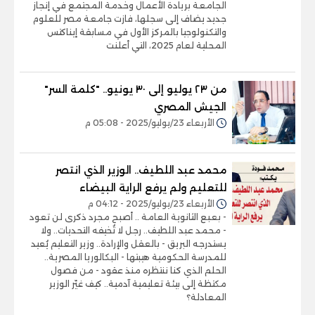
الجامعة بريادة الأعمال وخدمة المجتمع في إنجاز
جديد يضاف إلى سجلها، فازت جامعة مصر للعلوم
والتكنولوجيا بالمركز الأول في مسابقة إيناكتس
المحلية لعام 2025، التي أعلنت
من ٢٣ يوليو إلى ٣٠ يونيو.. "كلمة السر"
الجيش المصري
الأربعاء 23/يوليو/2025 - 05:08 م
محمد عبد اللطيف.. الوزير الذي انتصر
للتعليم ولم يرفع الراية البيضاء
الأربعاء 23/يوليو/2025 - 04:12 م
- بعبع الثانوية العامة .. أصبح مجرد ذكرى لن تعود
- محمد عبد اللطيف.. رجل لا تُخيفه التحديات.. ولا
يستدرجه البريق - بالعقل والإرادة.. وزير التعليم يُعيد
للمدرسة الحكومية هيبتها - البكالوريا المصرية..
الحلم الذي كنا ننتظره منذ عقود - من فصول
مكتظة إلى بيئة تعليمية آدمية.. كيف غيّر الوزير
المعادلة؟