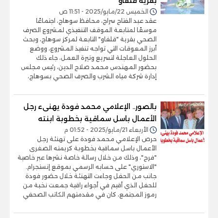
بقرية قلفاو
الخميس 22/مايو/2025 - 11:51 ص
عقد عبد الفتاح سراج، محافظ سوهاج، اجتماعًا
موسعًا لمتابعة الموقف التنفيذي لمشروع الصرف
الصحي بقرية "قلفاو" التابعة لمركز سوهاج، وبحث
أبرز المعوقات التي تواجه تنفيذ المشروع، ووضع
الحلول العاجلة لتسريع وتيرة العمل، جاء ذلك
بحضور المهندس محمد صلاح الدين، رئيس مجلس
إدارة شركة مياه الشرب والصرف الصحي بسوهاج،
بالصور.. الإعلامي محمد فودة يهنىء رجل
الأعمال باسل سماقية بخطوبة ابنته
الأربعاء 21/مايو/2025 - 01:52 م
حرص الإعلامي محمد فودة على تهنئة رجل
الأعمال باسل سماقية بخطوبة كريمته الصغرى
"فرح"، وذلك من خلال رسالة خاصة نشرها عبر خاصية
"الاستوري" على حسابه الرسمي بموقع إنستجرام.
جانب من الحفل وجاءت التهنئة خلال حضور فودة
للحفل الذي أقيم في أجواء راقية جمعت نخبة من
رموز المجتمع، كان في مقدمتهم الكاتب الصحفي