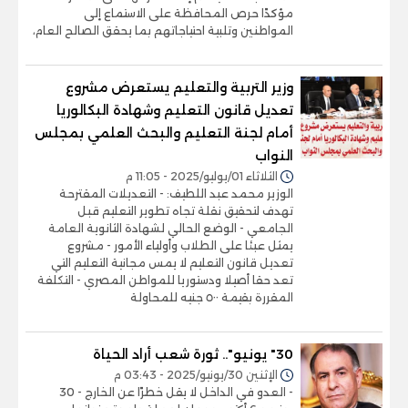
مؤكدًا حرص المحافظة على الاستماع إلى
المواطنين وتلبية احتياجاتهم بما يحقق الصالح العام،
وزير التربية والتعليم يستعرض مشروع
تعديل قانون التعليم وشهادة البكالوريا
أمام لجنة التعليم والبحث العلمي بمجلس
النواب
الثلاثاء 01/يوليو/2025 - 11:05 م
الوزير محمد عبد اللطيف: - التعديلات المقترحة
تهدف لتحقيق نقلة تجاه تطوير التعليم قبل
الجامعي - الوضع الحالي لشهادة الثانوية العامة
يمثل عبئا على الطلاب وأولياء الأمور - مشروع
تعديل قانون التعليم لا يمس مجانية التعليم التي
تعد حقا أصيلا ودستوريا للمواطن المصري - التكلفة
المقررة بقيمة ٥٠٠ جنيه للمحاولة
30" يونيو".. ثورة شعب أراد الحياة
الإثنين 30/يونيو/2025 - 03:43 م
- العدو في الداخل لا يقل خطرًا عن الخارج - 30