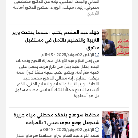
العالي والبحث العلمي، نيابة عن الدكتور مصطفى
مدبولي، رئيس مجلس الوزراء، بحضور الدكتور أسامة
الأزهري،
جهاد عبد المنعم يكتب : عندما يتحدث وزير
التربية والتعليم بالأمل في مستقبل
مشرق
الإثنين 02/يونيو/2025 - 11:43 م
في زمن تتنازع فيه الأوطان معارك التغيير وتحديات
البناء، يطل علينا رجلٌ من طرازٍ فريد، يحمل على
كتفيه همّ أمة، ويضع نصب عينيه حلمًا كبيرًا اسمه
نهضة التعليم . إنه معالي الدكتور محمد عبد
اللطيف، وزير التربية والتعليم والتعليم الفني، الذي
أثبت بما لا يدع مجالًا للشك أنه ليس مجرد مسؤول،
بل هو أسطورة
محافظ سوهاج يتفقد محطتي مياه جزيرة
شندويل ورفع صرف صحى 1 بالمراغة
الإثنين 02/يونيو/2025 - 08:19 م
تفقد اللواء عبد الفتاح سراج، محافظ سوهاج، خلال