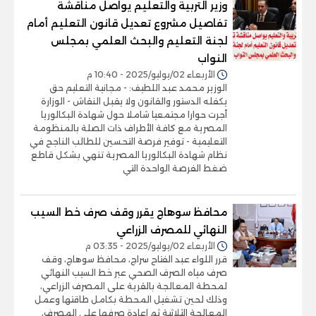
وزير التربية والتعليم يواصل مناقشة
تفاصيل مشروع تعديل قانون التعليم أمام
لجنة التعليم والبحث العلمي بمجلس
النواب
الأربعاء 02/يوليو/2025 - 10:40 م
الوزير محمد عبد اللطيف: - مجانية التعليم حق
يكفله الدستور والقانون ولا يقبل النقاش - الوزارة
أجرت حوارا مجتمعيا شاملا حول شهادة البكالوريا
المصرية مع كافة الأطراف ذات الصلة بالمنظومة
التعليمية - توفير فرصة التحسين للطالب الناجح في
نظام شهادة البكالوريا المصرية تنهي بشكل قاطع
ضغط الفرصة الواحدة التي
محافظ سوهاج يقرر وقف صرف خط السيب
النهائي للمصرف الزراعي
الأربعاء 02/يوليو/2025 - 03:35 م
قرر اللواء عبد الفتاح سراج، محافظ سوهاج، وقف
صرف مياه الصرف الصحي عبر خط السيب النهائي
لمحطة المعالجة بالقرية على المصرف الزراعي،
وذلك لحين تشغيل المحطة بكامل طاقتها وعمل
المعالجة الثلاثية ثم إعادة صرفها على المصرف،