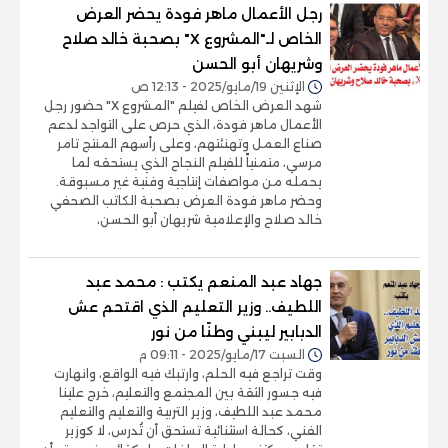
رجل الأعمال ماهر فودة يحضر العرض
الخاص لـ"المشروع X" بصحبة خالد صلاح
وشريهان أبو الحسن
الإثنين 19/مايو/2025 - 12:13 ص
شهد العرض الخاص لفيلم "المشروع X" حضور رجل
الأعمال ماهر فودة، الذي حرص على التواجد لدعم
صناع العمل وتهنئتهم، وعلى رأسهم المنتج تامر
مرسي، متمنياً للفيلم النجاح الذي يستحقه لما
يحمله من مواصفات إنتاجية وفنية غير مسبوقة.
وحضر ماهر فودة العرض بصحبة الكاتب الصحفي
خالد صلاح والإعلامية شريهان أبو الحسن،
جهاد عبد المنعم يكتب : محمد عبد
اللطيف.. وزير التعليم الذي اقتحم عش
الدبابير ليبني وطنًا من نور
السبت 17/مايو/2025 - 09:11 م
وقت تراجع فيه الحلم، وارتبك فيه الواقع، وانهارت
فيه جسور الثقة بين المجتمع والتعليم، خرج علينا
محمد عبد اللطيف، وزير التربية والتعليم والتعليم
الفني، كحالة استثنائية تستحق أن تُدرس، لا كوزير