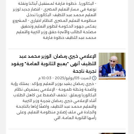
- البكالوريا.. خطوة فارقة لمستقبل أبنائنا ونقلة
نوعية في مسار التعليم المصري - انتصار جديد لوزير
التعليم محمد عبد اللطيف: البكالوريا تدخل
منظومة التعليم المصري كنظام اختياري - المشروع
يعكس جهود الحكومة لتطوير التعليم وتحقيق
مصلحة الطالب والأسرة حقق وزير التربية والتعليم
محمد عبد اللطيف خطوة فارقة
الإعلامي خيري رمضان: الوزير محمد عبد
اللطيف أنهى "بعبع الثانوية العامة" ويقود
تجربة ناجحة
السبت 05/يوليو/2025 - 10:03 م
- خيري رمضان يشيد بوزير التعليم ويؤكد : يمتلك رؤية
واضحة وخطة طموحة - الإعلامي يستعرض نظام
البكالوريا ويعلق : تخفف الضغط عن كاهل الطلاب
أشاد الإعلامي خيري رمضان بتجربة وزير التربية
والتعليم محمد عبد اللطيف، واصفًا إياها بالناجحة
والجادة في ملف إصلاح منظومة التعليم، وعلى
رأسها الثانوية العامة، التي