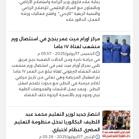
رعاية علاء فاروق وزير الزراعة واستصلاح الأراضي،
وبالتعاون مع المركز الإقليمي للإصلاح الزراعي
والتنمية الريفية "كاردني". وافتتح فعاليات ورشة
العمل، الدكتور علاء
مركز اورام ميت غمر ينجح في استئصال ورم
متشعب لفتاة ١٧ عاما
الخميس 17/يوليو/2025 - 05:57 م
في جراحة نادرة ومن الحالات الصعبه نجح فريق
طبي بمركز أورام ميت غمر في استئصال ورم متشعب
خلف الغشاء البريتوني لفتاة تبلغ من العمر ١٧ عاما.
تم استقبال المريضة وهي تعاني من تاريخ مرضي
للالام مزمنة في البطن مع حدوث تضخم اسفل
البطن ، وبعد عمل الاشعات والفحوصات الطبية
تبين وجود ورم بالأنسجة الرخوة خلف الغشاء
انتصار جديد لوزير التعليم محمد عبد
اللطيف: البكالوريا تدخل منظومة التعليم
المصري كنظام اختياري
الإثنين 07/يوليو/2025 - 05:29 م