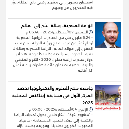
استحقاق دستوري إلى مشهد وطني بالغ الدلالة، عبّر
فيه المصريون عن وعيهم
الزراعة المصرية.. رسالة الخير إلى العالم
الخميس 07/أغسطس/2025 - 03:46 م
- 6.24 مليون طن من الصادرات الزراعية المصرية:
أرقام تُعبّر عن عرق الفلاح ورؤية الدولة - من قلب
الحقول إلى موائد العالم.. الزراعة المصرية رسالة لا
تعرف الحدود - إستراتيجية وطنية طموحة: 14 مليار
دولار صادرات زراعية بحلول 2030 - التنوع المناخي
والتربة الخصبة يصنعان قائمة صادرات زراعية تُمثل
كل أقاليم
جامعة مصر للعلوم والتكنولوجيا تحصد
المركز الأول في مسابقة إيناكتس المحلية
2025
الإثنين 04/أغسطس/2025 - 05:06 م
- "مشروع بكرة".. ابتكار طلابي يحول تحديات الزراعة
والصحة إلى فرص للتنمية المستدامة - د. نهاد
المحبوب: فخورون بطلابنا.. وفوزهم يجسد التزام