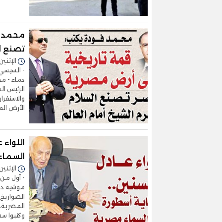
محمد ف
تصنع ال
الإثنين 13/أكتوبر/2025 - 4:08
- السيسي 
دماء - مص
الرئيس ا
والاستقرا
الأرض ال
اللواء ع
السماء
الإثنين 06/أكتوبر/2025 - 6:23
- أول من 
موشيه ديا
الصواريخ
المصرية، 
وكتبوا سط