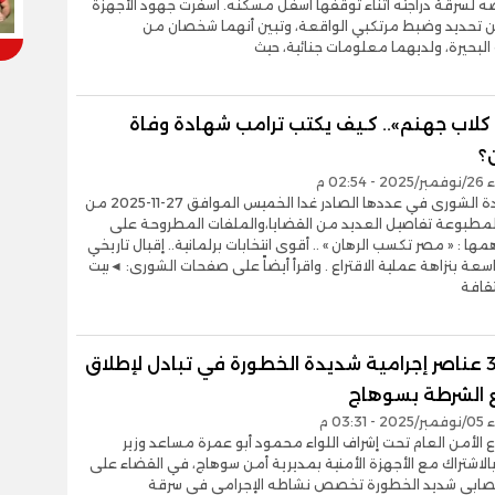
ه لسرقة دراجته أثناء توقفها أسفل مسكنه. أسفرت جهود الأجهزة
عن تحديد وضبط مرتكبي الواقعة، وتبين أنهما شخصان من
بحيرة، ولديهما معلومات جنائية، حيث
كلاب جهنم».. كـيف يكتب ترامب شهادة وفاة
ن؟
02:54 م
تنشر جريدة الشورى في عددها الصادر غدا الخميس الموافق 27-11-2025 من
المطبوعة تفاصيل العديد من القضايا،والملفات المطروحة على
مها : « مصر تكسب الرهان » .. أقوى انتخابات برلمانية.. إقبال تاريخي
سعة بنزاهة عملية الاقتراع . واقرأ أيضاً على صفحات الشورى: ◄بيت
ثقافة
مصرع 3 عناصر إجرامية شديدة الخطورة في تبادل لإطلاق
ع الشرطة بسوهاج
03:31 م
الأمن العام تحت إشراف اللواء محمود أبو عمرة مساعد وزير
 بالاشتراك مع الأجهزة الأمنية بمديرية أمن سوهاج، في القضاء على
ابي شديد الخطورة تخصص نشاطه الإجرامي في سرقة