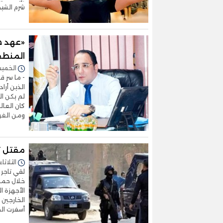
شرم الشيخ
«عهد ج
المنطقة
الخميس 16/أكتوبر/2025 
- ما سر ق
الذين أرا
لم يكن ال
كان العال
ومن الغر
مقتل ت
الثلاثاء 14/أكتوبر/2025 - :03
لقي تاجر 
خلال حملة
الأجهزة ا
الخارجين 
أسفرت ال