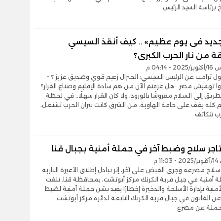
 برئاسة السيد الرئيس
ديد فى يوم عظيم» .. كيف أنقذ السيسي
 من نار الحرب الكبرى؟
- 04:14 م
ول ترامب عن الرئيس السيسي: الجنرال زعيم قوي وصديق عزيز ؟ -
دوا تهميش مصر.. هل عرفتم الآن من هم سادة الإقليم وصناع القرار؟
طريق إلى السلام مفروشًا بالورود، ولا كان القرار سهلًا.. في لحظة
م كله يقف على حافة الهاوية. من الشرق كانت نيران الحرب تشتعل،
ب تتكاثف
اجر سلاح وضبط آخر في حملة أمنية بجبال قنا
11 م
سلاح مصرعه وجرى القبض على آخر، إثر تبادل إطلاق الأعيرة النارية
 أمنية في جبل قرية الكرنك مركز أبوتشت، بمحافظة قنا. تلقت
لأمنية بإدارة الأسلحة والذخيرة إخطارًا يفيد بشن حملة أمنية لضبط
عن القانون في جبال قرية الكرنك التابعة لدائرة مركز أبوتشت.
حملة عن مصرع