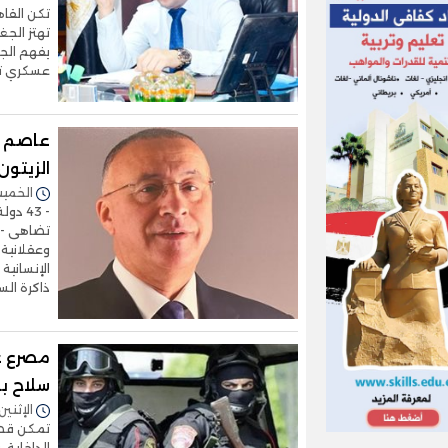
تكن القاه
تهتز الجغ
يفهم الجم
عسكري ت
عاصم س
الزيتون
الخميس 04/ديسمبر/2025 
- 43 
تضاهى - 
وعقلانية
الإنسانية
ذاكرة الس
سلاح ب
الإثنين 01/ديسمبر/2025 - 6:27
تمكن قطاع
الداخلية،