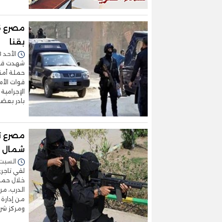
بقنا
الأحد 28/سبتمبر/2025 - 01:14 ص
شهدت قرية
حملة أمني
قوات الأ
الإجرامية
بادر بعضه
مصرع ت
شمال ق
السبت 20/سبتمبر/2025 - :19
لقي تاجري
خلال حملة
الدرب، مر
من إدارة 
ومركز شر