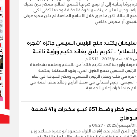
رة يومًا بحاجة إلى أن ترفع صوتها لتُسمِع العالم، فمصر حين تتحرك
رافيا، وحين تعلن عن نفسها قوةً فالحقيقة وحدها تكفي لكي
يع الرسالة. لكن ما جرى خلال الأسابيع الماضية لم يكن مجرد عرض
قليدي أو معرض دفاعي
ليمان يكتب: منح الرئيس السيسي جائزة "شجرة
 للسلام" .. تكريم يليق بقائد حكيم ورؤية ثاقبة
- 03:12 م
دولة عربية وأوروبية تتحد لتكريم قائد آمن بالسلام وصنعه بشجاعة لا
الرئيس السيسي ضمير الشرق الحي.. يقود المنطقة بحكمة
 - غزة في قلب وعقل الرئيس السيسي.. ومصر السباقة في نداء
 - السيسي.. زعيم استثنائي في سجل التاريخ وقائد نقش اسمه في
لام حينما قرأت إعلان الجمعية
مصرع عنصر خطر وضبط 651 كيلو مخدرات و41 قطعة
سوهاج
0 م
 الأمن العام تحت إشراف اللواء محمود أبو عمرة مساعد وزير
 بالاشتراك مع قطاع مكافحة المخدرات والأسلحة والذخائر غير