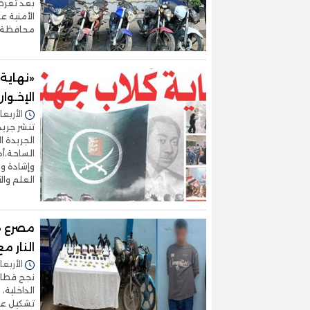
بعد تعرض
الأمنية 
محافظة ال
«نهاية 
الإخـوا
الأربعاء 26/نوفمبر/2025 - 
الجريدة 
الساحة،أه
وإشادة وا
العلم وال
النار م
الأربعاء 05/نوفمبر/2025 - 
نجح قطاع 
الداخلية،
تشكيل عص