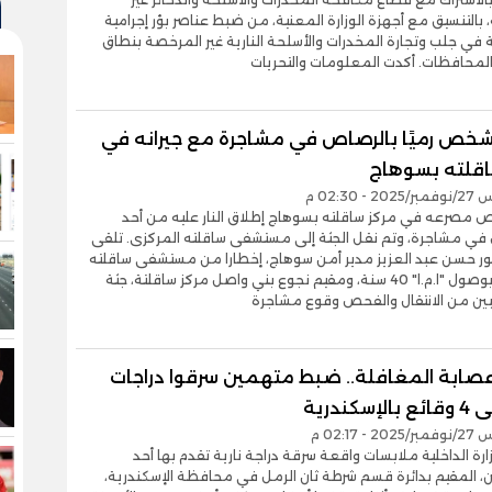
بالتنسيق مع أجهزة الوزارة المعنية، من ضبط عناصر بؤر إجرامية
ي جلب وتجارة المخدرات والأسلحة النارية غير المرخصة بنطاق
لمحافظات. أكدت المعلومات والتحريات
خص رميًا بالرصاص في مشاجرة مع جيرانه في
اقلته بسوهاج
- 02:30 م
مصرعه في مركز ساقلته بسوهاج إطلاق النار عليه من أحد
في مشاجرة، وتم نقل الجثة إلى مستشفى ساقلته المركزى. تلقى
تور حسن عبد العزيز مدير أمن سوهاج، إخطارا من مستشفى ساقلته
المركزى بوصول "ا.م.ا" 40 سنة، ومقيم نجوع بني واصل مركز ساقلتة، جثة
بين من الانتقال والفحص وقوع مشاجرة
عصابة المغافلة.. ضبط متهمين سرقوا دراجات
إسكندرية
- 02:17 م
ة الداخلية ملابسات واقعة سرقة دراجة نارية تقدم بها أحد
، المقيم بدائرة قسم شرطة ثان الرمل في محافظة الإسكندرية،