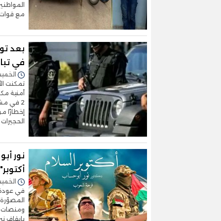
المواطنين 
مع قوات 
بعد تو
في تباد
الخميس 30/أكتوبر/2025 
تمكنت ال
أمنية مك
2 في مشا
الحجيرات ا
نور أبو
أكتوبر"
الخميس 16/أكتوبر/2025 
في عودة ف
المصوّرة 
ومنصات ال
بإيقاف ني