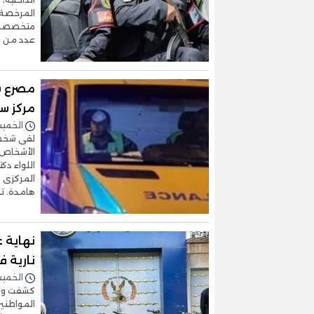
المرخصة، 
متخصصة ف
عدد من ا
مصرع ش
مركز س
الخميس 27/نوفمبر/2025 
لقى شخص 
الأشخاص 
اللواء دك
هامدة. ت
نهاية 
نارية فى 4 وقائع بال
الخميس 27/نوفمبر/2025 
كشفت وزار
المواطنين