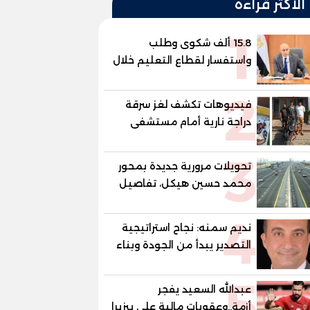
الأكثر قراءة
1
15.8 ألف شكوى وطلب
واستفسار لقطاع التعليم خلال
يوليو.. استجابة فعالة لشكاوى
2
الطلاب وأولياء الأمور
فيديوهات تكشف لغز سرقة
دراجة نارية أمام مستشفى
بمدينة نصر
3
تحويلات مرورية جديدة بمحور
محمد حسين هيكل، تفاصيل
الغلق على مرحلتين
4
نديم سمنه: نجاح استراتيجية
التصدير يبدأ من الجودة وبناء
الثقة في شعار "صنع في
5
مصر"
عبدالله السعيد يفجر
أزمة..وعقوبات مالية علي بيزيرا