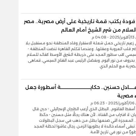
ودة يكتب: قمة تاريخية على أرض مصرية.. مصر
سلام من شرم الشيخ أمام العالم
0 م
زعيم تاريخي حمل شعلة الاستقرار وقاد المنطقة نحو مستقبل بلا
ر قلب العروبة وعقلها.. وعندما تتكلم القاهرة تنصت المنطقة -
لسيسي كتب سطور المجد على خريطة الشرق الأوسط كقائد للسلام
ر بحروف من نور اليوم، وبفضل الرئيس عبد الفتاح السيسي، تتماهى
مصرية مع الحلم الذي
ــــادل حسنين.. حكايــــــــــــــــــــــــة أسطورة جعل
 مصرية
0 م
أسقط الفانتوم.. البطل الذي أرعب الطيران الإسرائيلي - حين قال
ن: لا اقتراب من القناة.. لأن هناك رجالًا مثل حسنين - حائط
.. المعجزة التي صنعها بطل من ذهب في سجل البطولات
تبقى أسماء خالدة لا يطويها الزمن، رجال عاشوا لحظة المجد
ورًا من نور في تاريخ الأمة.