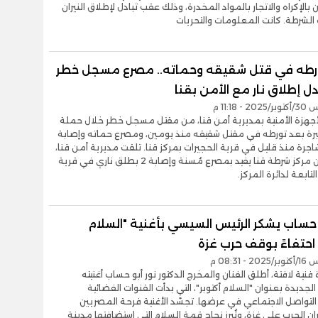
بالإكراه والاتجار بالمواد المخدرة، وذلك عقب تبادل لإطلاق النيران
الشرطة. كانت المعلومات والتحريات
رطه في قتل شقيقه وحماته.. مصرع مسجل خطر
ل إطلاق نار مع الأمن بقنا
- 11:18 م
أجهزة الأمنية بمديرية أمن قنا، من مقتل مسجل خطر خلال حملة
برة بعد تورطه في مقتل شقيقه منذ يومين، ومصرع حماته وإصابة
جرة منذ قليل في قرية الحجيرات بمركز قنا. تلقت مديرية أمن قنا،
إخطارًا من مركز شرطة قنا يفيد بمصرع مُسنة وإصابة 2 بطلق ناري في قرية
لتابعة لدائرة المركز.
 حساب يشكر الرئيس السيسي بأغنية "السلام
 احتفاءً بوقف حرب غزة
- 08:31 م
نية لافتة، أطلق الفنان والمخرج الدكتور نور أبو حساب أغنيته
الجديدة بعنوان "السلام أكتوبر"، التي بدأت القنوات الفضائية
تواصل الاجتماعي في عرضها. تجسّد الأغنية فرحة المصريين
ران الحرب على غزة، وتُبرز نجاح قمة السلام التي استضافتها مدينة