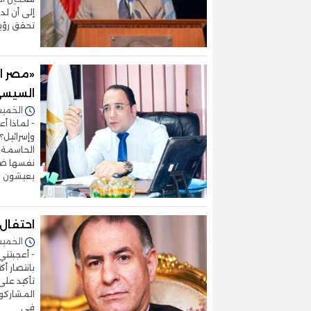
إلى أن لد
تحقق رؤية مصر
«مصر ا
السيسى 
الخميس 31/أكتوبر/2024 
- لماذا أ
وإسرائيل؟
الحاسمة ل
نفسها ضد 
يعيشون 
احتفال
الخميس 31/أكتوبر/2024 
- أعجبتني
تأكيد على 
المشاركون
في