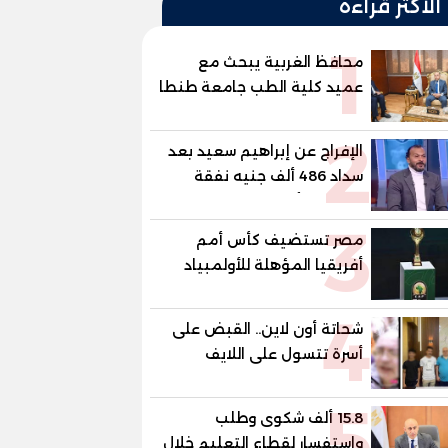
الأكثر قراءة
1
محافظ الغربية يبحث مع
عميد كلية الطب جامعة طنطا
دعم القطاع الطبي وتعزيز
2
الاستفادة من الخبرات
الإفراج عن إبراهيم سعيد بعد
الأكاديمية
سداد 486 ألف جنيه نفقة
لطليقته أنهى إبراهيم سعيد،
3
لاعب الأهلي ومنتخب مصر
مصر تستضيف كأس أمم
السابق، إجراءات خروجه من
أفريقيا المؤهلة للأولمبياد
قسم شرطة مدينة نصر، عقب
سداد مبلغ 486 ألف جنيه
4
قيمة المتجمد من نفقة
شحاتة أون لاين.. القبض على
مصروفا
أسرة تتسول على اللايف
بمواقع التواصل الإجتماعى
5
15.8 ألف شكوى وطلب
واستفسار لقطاع التعليم خلال