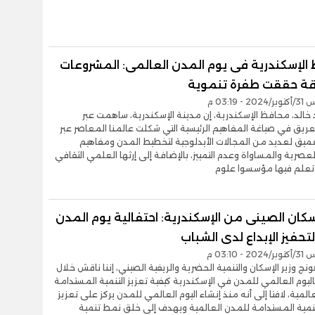
الإسكندرية فى يوم المدن العالمى: المشروعات
قة حققت طفرة تنموية
- 03:19 م
خالد، محافظ الإسكندرية، إن مدينة الإسكندرية، ساهمت عبر
لعريق في صياغة المفاهيم الرئيسية التي شكلت عالمنا المعاصر عبر
لعميق لعديد من المجالات الأيدلوجية لتخطيط المدن ومفاهيم
لعصرية والمساواة وعدم التمييز، بالإضافة إلى إرثها العلمي الثقافي
تعلم فيها مؤسسوا علوم
إسكان الصينى من الإسكندرية: احتفالية يوم المدن
حفيز الإبداع لدى الشباب
- 03:10 م
نج وزير الإسكان والتنمية الحضرية والريفية الصيني، إننا ناقش خلال
باليوم العالمي للمدن في الإسكندرية كيفية تعزيز التنمية المستدامة
المية، لافتا إلى أنه منذ إنشاء اليوم العالمي للمدن يركز على تعزيز
نمية المستدامة للمدن العالمية ويهدف إلى خلق نمط تنمية