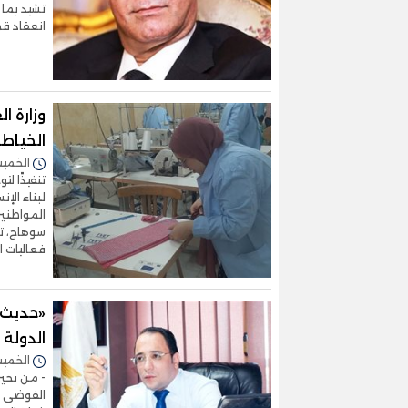
تشيد بما 
انعقاد قم
وزارة ا
الخياط
الخميس 14/نوفمبر/2024 
تنفيذًا لت
لبناء الإ
المواطني
سوهاج، تح
فعاليات ال
«حديث ا
الدولة 
الخميس 07/نوفمبر/2024 
- من بحير
الفوضى با