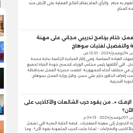
تقوم به مصر.. والرأي العام ينتظر النتائج الفعلية على الأرض منذ
ة المناخ
لعمل: ختام برنامج تدريبي مجاني على مهنة
ة والتفصيل لفتيات سوهاج
- 12:01 ص
وجيهات القيادة السياسية، وفي إطار المبادرة الرئاسية بداية جديدة
نسان ، التي أطلقها رئيس مجلس الوزراء، لتحسين جودة الحياة لجميع
ن في مختلف أنحاء الجمهورية. اختتمت مديرية العمل بمحافظة
ت إشراف الدكتور حازم علي حسن، وكيل وزارة العمل بسوهاج،
دورة التدريبية
لإفـك ».. من يقود حرب الشائعات والأكاذيب على
الآن؟
- 04:13 م
ة البردويل إلى سفينة المتفجرات.. قصة الخلية السرية التي تشعل
لأكاذيب والافتراءات - لماذا عادت الحرب الملعونة بقوة الآن؟.. وما