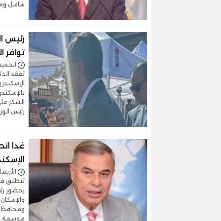
شامل ومت
رئيس ال
توافر ا
الخميس 31/أكتوبر/2024 
تفقد الدك
الإسكندري
بالإسكندر
الشكر على
رئيس الوز
غدا ان
الإسكند
الأربعاء 30/أكتوبر/2024 - 
تنطلق فعا
بحضور رئي
والإسكان 
ومحافظ ا
موسعة وتن