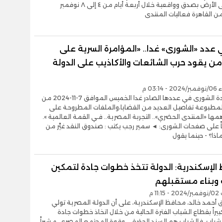
ما تم على الأرض بصدق وواقعية خلال أربعة أيام من ٤ إلى ٨ نوفمبر
 القاهرة فعاليات المنتدى
 عدد «الشورى» غدا.. «المؤامرة السرية على
من يقود حرب الشائعات والأكاذيب على الدولة
03:14 م
تنشر جريدة الشورى في عددها الصادر غدا الخميس الموافق 7-11-2024 من
المطبوعة تفاصيل العديد من القضايا،والملفات المطروحة على
مها «المنتدى الحضري».. التجربة المصرية.. فـي القمة العالمية ».
اً على صفحات الشورى: ◄ سمير رجب يكتب : صندوق النقد غيَّر من
ماذا؟ - حينما يقول
الإسكندرية: الدولة تتخذ خطوات جادة لتمكين
 وبناء مستقبلهم
11 م
ق أحمد خالد، محافظ الإسكندرية، على أن الدولة المصرية تولي
كبيراً بقطاع الشباب الفترة الحالية من خلال اتخاذ خطوات جادة
شباب، فالشباب هم السند الحقيقي وقوة المجتمع المصري، مشيراً