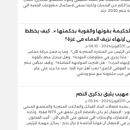
ينا الكثير من التحديات ولكننا نسعى لاستكمال مشروعات التنمية التي
 2030. جاء
لحكيمة بقوتها والقوية بحكمتها ».. كيف يخطط
لإنهاء نزيف الدماء فى غزة؟
- 06:10 م
علن الرئيس عن المبادرة المصرية الآن؟.. وما رد فعل حركة حماس
 - ماذا يجري في مفاوضات الدوحة؟.. وهل تتدخل مصر بالقوة
إنهاء الحرب؟ - هل اقتربت المواجهة الشاملة؟.. وكيف تحصِّن مصر
الفوضى الكبرى؟ تعب أهل غزة كثيرا.. منذ ما يزيد على عام
في حرب ملعونة مع عدو وحشي
 مهيب يليق بذكرى النصر
- 05:54 م
 بشدة احتفالات اتحاد القبائل والعائلات المصرية والمجتمع المدني
بانتصار أكتوبر - الاحتفال لم يكن بالانتصار الذي تحقق في 1973 فقط.. ولكنه
الانتصارات والإنجازات التي تتحقق على الأرض الآن - أثبت الفنانون
 في الاحتفال أن قوتنا الناعمة لا تزال بخير - رسائل مهمة للرئيس