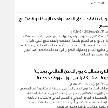
وازن منسق
وزراء يتفقد سوق اليوم الواحد بالإسكندرية ويتابع
لسلع
- 02:45 م
تور مصطفى مدبولى، رئيس الوزراء، سوق اليوم الواحد بمحافظة
ة، وتابع توافر السلع بأسعار مخفضة وتفقد شارع النبى دانيال،
ية بعد تطويره، والتقى بعدد من أصحاب المحلات الذين وجهوا له
 تطوير الشارع وعمليات التطوير التى تتم بالمحافظة. كما التقى
راء، بعدد من الطلاب
طلاق فعاليات يوم المدن العالمي بمدينة
رية بمشاركة رئيس الوزراء ووفود دولية
06:04 م
ليات احتفالية يوم المدن العالمي بمدينة الإسكندرية غدا الخميس،
س الوزراء، مصطفى مدبولي، ومشاركة وزراء التنمية المحلية
والتخطيط والتعاون الدولي والتعليم العالي والشباب والرياضة
لإسكندرية، وذلك ضمن أجواء تفاعلية تشهد جلسات نقاشية
ظيم فعاليات ثقافية وفنية وترفيهية