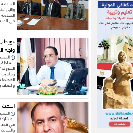
السلامة 
السلامة و
في المنش
«ويظل ص
واجه ا
الخميس 14/نوفمبر/2024 
- لماذا ق
الظروف ؟ 
وحاسمة ود
الجديدة 
وكلمات و
البحث 
الخميس 14/نوفمبر/2024 
في قضايا 
والحديث ع