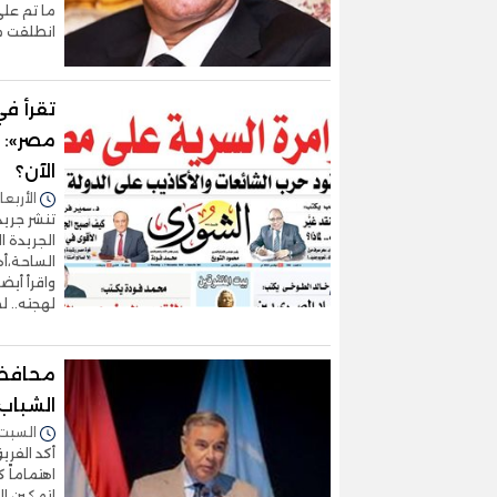
انطلقت من
تقرأ في
مصر»: 
الآن؟
الأربعاء 06/نوفمبر/2024 - 
الجريدة 
الساحة،أه
واقرأ أيض
لهجته.. ل
محافظ 
الشباب
السبت 02/نوفمبر/2024 - :15
أكد الفري
اهتماماً 
لتمكين ال