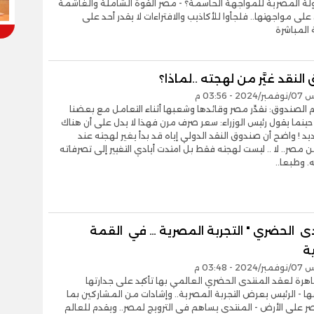
لة المصرية للمواجهة الحاسمة؟ - مصر القوة الشاملة والغاشمة
 على مواجهتها.. فلجأوا للأكاذيب والافتراءات لا يقدر أحد على
المباشرة
لنقد غيَّر من لهجته ..لماذا؟
- 03:56 م
م الصندوق: نقدِّر مصر وقائدها وشعبها أثناء التعامل مع بعضنا
ينما يقول رئيس الوزراء: سعر صرف مرن فهذا لا يدل على أن هناك
د ! واضح أن صندوق النقد الدولي إياه قد بدأ يغير لهجته عند
 مصر.. لا .. ليست لهجته فقط بل امتدت أيادي التغيير إلى تصرفاته
. وطبعا..
دى الحضري " التجربة المصرية … في القمة
ة
- 03:48 م
القاهرة لعقد المنتدى الحضري العالمي بها تأكيد على جدارتها
ا - الرئيس يعرض التجربة المصرية.. وإشادات من المشاركين بما
ر علي الأرض - المنتدى يساهم في الترويج لمصر.. ويقدم للعالم