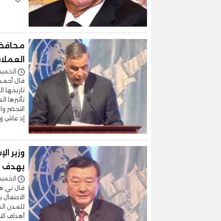
محافظ 
العملا
الخميس 31/أكتوبر/2024 
قال أحمد 
تاريخها ا
تأثيرها ا
التحضر وا
إذ عاش و
وزير ال
يهدف لت
الخميس 31/أكتوبر/2024 
قال ني هو
الاحتفال 
للمدن الع
أهداف الت