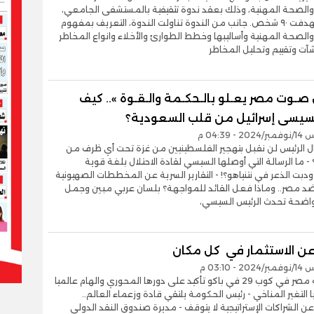
والصحة المهنية، وذلك بعقد ندوة تثقيفية بالمستشفى الجامعي،
والتي استهدفت ٩٠ شخص. جانب من الندوة تناولت الندوة، التعريف بمفهوم
الصحة المهنية وأساليبها وخطط الطوارئ والأخلاء وانواع المخاطر
آت وتقييم وتحليل المخاطر
ـوت مصر يعـلو بالـحكـمة والـقـوة ».. كيف
لسيسى إسرائيل من قلب السعودية؟
- 04:39 م
ال الرئيس لن نقبل بتهجير الفلسطينيين من غزة تحت أي ظرف من
- ما الرسالة التي أوصلها السيسي لقادة الاحتلال بلغة قوية
بت الذعر في نتنياهو؟! - التقارير السرية عن المخططات الصهيونية
ضد مصر.. وماذا فعل القائد للمواجهة؟ بلسان عربي مبين وجمل
اضحة تحدث الرئيس السيسي،
عن الاستثمار في كل مكان
- 03:10 م
- مشاركة مصر في كوب 29 في باكو تأكيد على دورها المحوري والهام عالميا
التغير المناخي - رئيس الحكومة يلتقي قادة وزعماء العالم..
ن الشراكات الإستراتيجية لا يتوقف - مديرة صندوق النقد الدولي