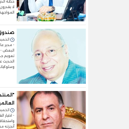
خطة الدو
لا يقدرون
المواجهة 
صندوق ا
الخميس 07/نوفمبر/2024 
- مدير عا
البعض - ح
تعويم جدي
الحديث عن
وسلوكياته
"المنت
العالمي
الخميس 07/نوفمبر/2024 
- اختيار 
واستحقاقه
أنجزته مص