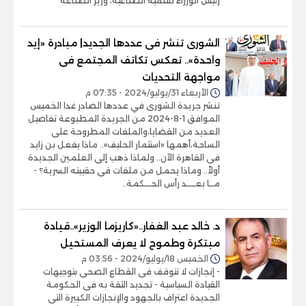
رئيس الوزراء للتنمية الصناعية، وزير الصناعة
الشورى تنشر فى عددها الجديد| مبادرة «إيد
واحدة».. تعكس تكاتف المجتمع فى
مواجهة التحديات
الأربعاء 31/يوليو/2024 - 07:35 م
تنشر جريدة الشورى في عددها الصادر غدا الخميس
الموافق 1-8-2024 من الجريدة المطبوعة تفاصيل
العديد من القضايا،والملفات المطروحة على
الساحة،أهمها «استثمار الحليف».. ماذا يفعل بن زايد
فى القاهرة الآن.. ولماذا ذهب إلى العلمين الجديدة
أولاً.. وماذا يحمل من ملفات فى حقيبته السرية؟ -
مــا بعــــد رأس الحـــكمة..
د. خالد عبد الغفار..«كاريزما الوزير»..قيادة
مبتكرة وطموح لا يعرف المستحيل
الخميس 18/يوليو/2024 - 03:56 م
- إنجازات لا تتوقف فى القطاع الصحى بتوجيهات
القيادة السياسية - تجديد الثقة به فى الحكومة
الجديدة اعتراف بالجهود والإنجازات الكبيرة التى