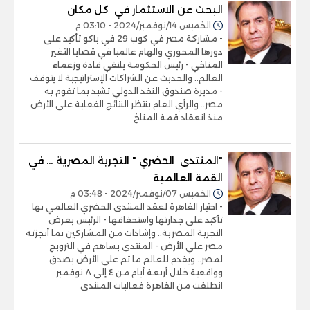
البحث عن الاستثمار في كل مكان
الخميس 14/نوفمبر/2024 - 03:10 م
- مشاركة مصر في كوب 29 في باكو تأكيد على
دورها المحوري والهام عالميا في قضايا التغير
المناخي - رئيس الحكومة يلتقي قادة وزعماء
العالم.. والحديث عن الشراكات الإستراتيجية لا يتوقف
- مديرة صندوق النقد الدولي تشيد بما تقوم به
مصر.. والرأي العام ينتظر النتائج الفعلية على الأرض
منذ انعقاد قمة المناخ
"المنتدى الحضري " التجربة المصرية … في
القمة العالمية
الخميس 07/نوفمبر/2024 - 03:48 م
- اختيار القاهرة لعقد المنتدى الحضري العالمي بها
تأكيد على جدارتها واستحقاقها - الرئيس يعرض
التجربة المصرية.. وإشادات من المشاركين بما أنجزته
مصر علي الأرض - المنتدى يساهم في الترويج
لمصر.. ويقدم للعالم ما تم على الأرض بصدق
وواقعية خلال أربعة أيام من ٤ إلى ٨ نوفمبر
انطلقت من القاهرة فعاليات المنتدى