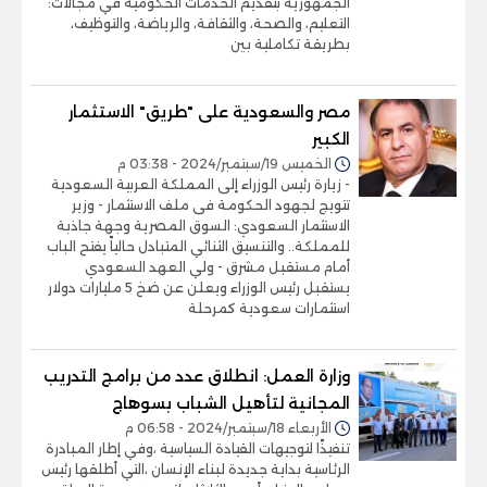
الجمهورية بتقديم الخدمات الحكومية في مجالات:
التعليم، والصحة، والثقافة، والرياضة، والتوظيف،
بطريقة تكاملية بين
مصر والسعودية على "طريق" الاستثمار
الكبير
الخميس 19/سبتمبر/2024 - 03:38 م
- زيارة رئيس الوزراء إلى المملكة العربية السعودية
تتويج لجهود الحكومة فى ملف الاستثمار - وزير
الاستثمار السعودي: السوق المصرية وجهة جاذبة
للمملكة.. والتنسيق الثنائي المتبادل حالياً يفتح الباب
أمام مستقبل مشرق - ولي العهد السعودي
يستقبل رئيس الوزراء ويعلن عن ضخ 5 مليارات دولار
استثمارات سعودية كمرحلة
وزارة العمل: انطلاق عدد من برامج التدريب
المجانية لتأهيل الشباب بسوهاج
الأربعاء 18/سبتمبر/2024 - 06:58 م
تنفيذًا لتوجيهات القيادة السياسية ،وفي إطار المبادرة
الرئاسية بداية جديدة لبناء الإنسان ،التي أطلقها رئيس