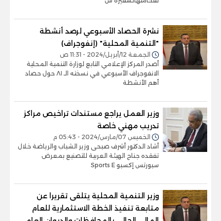
لفخامتهالسفيرة س
نشرة الحصاد الأسبوعي لرصد أنشطة
"التنمية المحلية" (إنفوجراف)
الجمعة 12/أبريل/2024 - 11:31 ص
أصدر المركز الإعلامي التابع لوزارة التنمية المحلية
الانفوجراف الأسبوعي في نسخته الـ ٨١ حول حصاد
أهم الأنشطة
وزير العمل يراجع مستندات تراخيص مراكز
تدريب مهني خاصة
الخميس 07/مارس/2024 - 05:43 م
أشاد الدكتور أشرف صبحى وزير الشباب والرياضة خلال
تفقده جناح الهيئة العربية للتصنيع بمعرض
سبورتس إكسبو Sports E
وزير التنمية المحلية يتلقى تقريرا عن
متابعة تنفيذ الخطة الاستثمارية للعام
المالي الحالي بالمحافظات والديوان العام