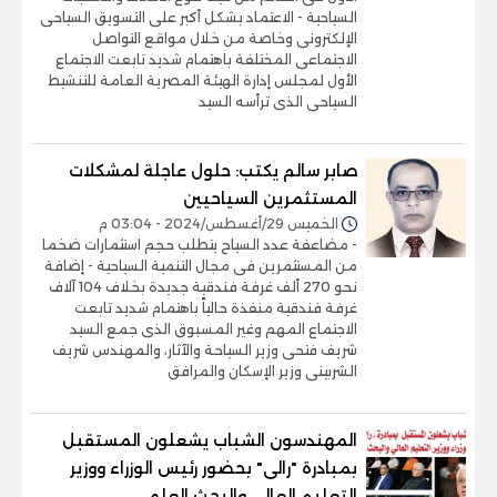
السياحية - الاعتماد بشكل أكبر على التسويق السياحى
الإلكترونى وخاصة من خلال مواقع التواصل
الاجتماعى المختلفة باهتمام شديد تابعت الاجتماع
الأول لمجلس إدارة الهيئة المصرية العامة للتنشيط
السياحى الذى ترأسه السيد
صابر سالم يكتب: حلول عاجلة لمشكلات
المستثمرين السياحيين
الخميس 29/أغسطس/2024 - 03:04 م
- مضاعفة عدد السياح يتطلب حجم استثمارات ضخما
من المستثمرين فى مجال التنمية السياحية - إضافة
نحو 270 ألف غرفة فندقية جديدة بخلاف 104 آلاف
غرفة فندقية منفذة حالياً باهتمام شديد تابعت
الاجتماع المهم وغير المسبوق الذى جمع السيد
شريف فتحى وزير السياحة والآثار، والمهندس شريف
الشربينى وزير الإسكان والمرافق
المهندسون الشباب يشعلون المستقبل
بمبادرة "رالى" بحضور رئيس الوزراء ووزير
التعليم العالي والبحث العلمي