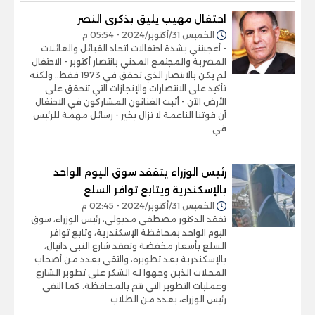
احتفال مهيب يليق بذكرى النصر
الخميس 31/أكتوبر/2024 - 05:54 م
- أعجبتني بشدة احتفالات اتحاد القبائل والعائلات
المصرية والمجتمع المدني بانتصار أكتوبر - الاحتفال
لم يكن بالانتصار الذي تحقق في 1973 فقط.. ولكنه
تأكيد على الانتصارات والإنجازات التي تتحقق على
الأرض الآن - أثبت الفنانون المشاركون في الاحتفال
أن قوتنا الناعمة لا تزال بخير - رسائل مهمة للرئيس
في
رئيس الوزراء يتفقد سوق اليوم الواحد
بالإسكندرية ويتابع توافر السلع
الخميس 31/أكتوبر/2024 - 02:45 م
تفقد الدكتور مصطفى مدبولى، رئيس الوزراء، سوق
اليوم الواحد بمحافظة الإسكندرية، وتابع توافر
السلع بأسعار مخفضة وتفقد شارع النبى دانيال،
بالإسكندرية بعد تطويره، والتقى بعدد من أصحاب
المحلات الذين وجهوا له الشكر على تطوير الشارع
وعمليات التطوير التى تتم بالمحافظة. كما التقى
رئيس الوزراء، بعدد من الطلاب