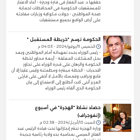
حققها د. عبد الغفار فى فترة وجيزة - أعاد الاعتبار
للمستشفيات الحكومية فى المحافظات لحماية
صحة المواطنين - جولات مكوكية وزيارات مفاجئة
على أرض الواقع بجميع مستشفيات
الحكومة ترسم "خريطة المستقبل "
الخميس 11/يوليو/2024 - 04:03 م
- رئيس الوزراء يجدد تعهداته أمام المواطنين ويعد
بحل المشكلات المعلقة - أربعة محاور لخطة
الحكومة والرهان على قدرة الوزراء على تجاوز
التحديات - الخطة مبشرة ومطمئنة وليس علينا إلا أن
نتابع ونراقب ونتمسك بالأمل لا أخفى على قارئى
العزيز أننى كنت أتطلع إلى الاستماع إلى بيان
الحكومة الذى ألقاه رئيس الوزراء
حصاد نشاط "الهجرة" في أسبوع
(إنفوجراف)
السبت 13/أبريل/2024 - 02:38 م
وزارة الهجرة تنشر إنجازاتها تحت قيادة الرئيس عبد
الفتاح السيسي بمناسبة بدء ولاية رئاسية جديدة