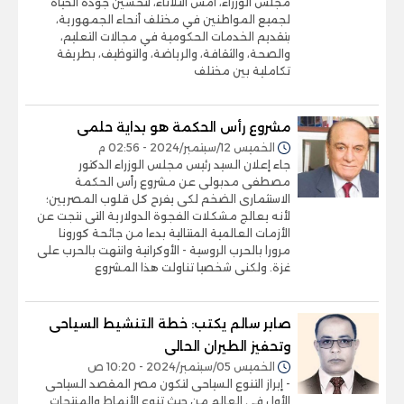
مجلس الوزراء، أمس الثلاثاء، لتحسين جودة الحياة
لجميع المواطنين في مختلف أنحاء الجمهورية،
بتقديم الخدمات الحكومية في مجالات التعليم،
والصحة، والثقافة، والرياضة، والتوظيف، بطريقة
تكاملية بين مختلف
مشروع رأس الحكمة هو بداية حلمى
الخميس 12/سبتمبر/2024 - 02:56 م
جاء إعلان السيد رئيس مجلس الوزراء الدكتور
مصطفى مدبولى عن مشروع رأس الحكمة
الاستثمارى الضخم لكى يفرح كل قلوب المصريين؛
لأنه يعالج مشكلات الفجوة الدولارية التى نتجت عن
الأزمات العالمية المتتالية بدءا من جائحة كورونا
مرورا بالحرب الروسية - الأوكرانية وانتهت بالحرب على
غزة. ولكنى شخصيا تناولت هذا المشروع
صابر سالم يكتب: خطة التنشيط السياحى
وتحفيز الطيران الحالى
الخميس 05/سبتمبر/2024 - 10:20 ص
- إبراز التنوع السياحى لتكون مصر المقصد السياحى
الأول فى العالم من حيث تنوع الأنماط والمنتجات