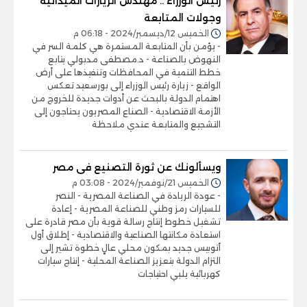
رئيس الوزراء .. مهندس الزيارات الميدانية
وجولات المتابعة
الخميس 12/ديسمبر/2024 - 06:18 م
- يؤمن بأن المتابعة المستمرة هي كلمة السر في
النهوض بالصناعة - د.مصطفى مدبولي يتابع
خطط التنمية في المحافظات وتنفيذها على أرض
الواقع - زيارة رئيس الوزراء إلى بورسعيد تعكس
اهتمام الدولة بالبحث عن أدوات جديدة للخروج من
الأزمة الاقتصادية - الصناع المصريون يحتاجون إلى
التشجيع والمتابعة عندي ملاحظة
ويسألونك عن ثورة التصنيع فى مصر
الخميس 21/نوفمبر/2024 - 03:08 م
- عودة الريادة في الصناعة المصرية - النصر
للسيارات رمز وطني للصناعة المصرية - إعادة
تشغيل خطوط إنتاج رسالة قوية بأن مصر قادرة على
استعادة مكانتها الصناعية والاقتصادية - إطلاق أول
أتوبيس جديد بمكون محلي عالٍ خطوة تشير إلى
التزام الدولة بتعزيز الصناعة المحلية - إنتاج سيارات
كهربائية يلبي احتياجات