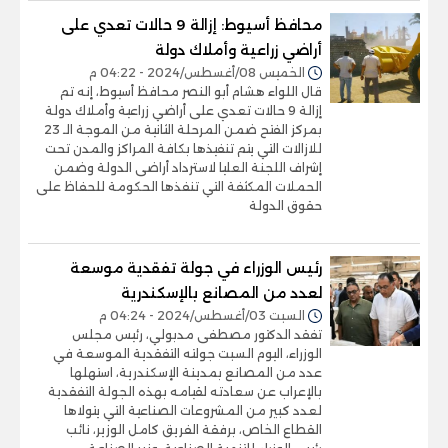
محافظ أسيوط: إزالة 9 حالات تعدي على
أراضي زراعية وأملاك دولة
الخميس 08/أغسطس/2024 - 04:22 م
قال اللواء هشام أبو النصر محافظ أسيوط، إنه تم
إزالة 9 حالات تعدي على أراضي زراعية وأملاك دولة
بمركز الفتح ضمن المرحلة الثانية من الموجة الـ 23
للازالات التي يتم تنفيذها بكافة المراكز والمدن تحت
إشراف اللجنة العليا لاسترداد أراضى الدولة وضمن
الحملات المكثفة التي تنفذها الحكومة للحفاظ على
حقوق الدولة
رئيس الوزراء في جولة تفقدية موسعة
لعدد من المصانع بالإسكندرية
السبت 03/أغسطس/2024 - 04:24 م
تفقد الدكتور مصطفى مدبولي، رئيس مجلس
الوزراء، اليوم السبت جولته التفقدية الموسعة في
عدد من المصانع بمدينة الإسكندرية، استهلها
بالإعراب عن سعادته لقيامه بهذه الجولة التفقدية
لعدد كبير من المشروعات الصناعية التي يتولاها
القطاع الخاص، برفقة الفريق كامل الوزير، نائب