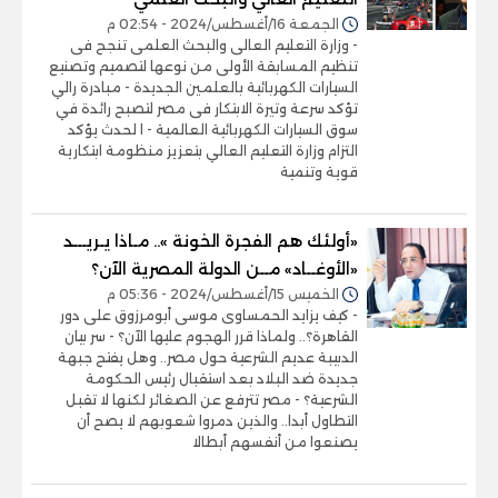
الجمعة 16/أغسطس/2024 - 02:54 م
- وزارة التعليم العالى والبحث العلمى تنجح فى
تنظيم المسابقة الأولى من نوعها لتصميم وتصنيع
السيارات الكهربائية بالعلمين الجديدة - مبادرة رالي
تؤكد سرعة وتيرة الابتكار فى مصر لتصبح رائدة في
سوق السيارات الكهربائية العالمية - ا لحدث يؤكد
التزام وزارة التعليم العالي بتعزيز منظومة ابتكارية
قوية وتنمية
«أولئك هم الفجرة الخونة ».. مـاذا يـريـــد
«الأوغــاد» مــن الدولة المصرية الآن؟
الخميس 15/أغسطس/2024 - 05:36 م
- كيف يزايد الحمساوى موسى أبومرزوق على دور
القاهرة؟.. ولماذا قرر الهجوم عليها الآن؟ - سر بيان
الدبيبة عديم الشرعية حول مصر.. وهل يفتح جبهة
جديدة ضد البلاد بعد استقبال رئيس الحكومة
الشرعية؟ - مصر تترفع عن الصغائر لكنها لا تقبل
التطاول أبدا.. والذين دمروا شعوبهم لا يصح أن
يصنعوا من أنفسهم أبطالا