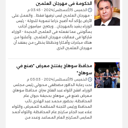
الحكومة فى مهرجان العلمين
الخميس 15/أغسطس/2024 - 03:45 م
- مهرجان العلمين ليس ترفيها فقط... والعمل على
الأرض يؤكد أنه أصبح ذراعا تنموية للدولة - رئيس
الوزراء يشيد بالمهرجان... ويصرح: سياسيون أجانب
يسألوننى عما نفعله فى العلمين الجديدة - الوزراء
شاركوا فى فعاليات مهرجان العلمين.. وأعلنوا من
هناك مبادرات وأفكارا وخططا يخطئ من يعتقد أن
مهرجان العلمين الذى
محافظ سوهاج يفتتح معرض "صنع في
سوهاج"
الخميس 15/أغسطس/2024 - 03:03 م
تحت رعاية الدكتور مصطفى مدبولي رئيس مجلس
الوزراء، افتتح اللواء عبد الفتاح سراج، محافظ سوهاج،
معرض صنع في سوهاج بحديقة ديوان عام
المحافظة، بحضور محمد عبد الهادي نائب
المحافظ ورئيس اللجنة المنظمة للمعرض، واللواء
علاء عبد الجابر سكرتير عام المحافظة، واللواء أحمد
السايس السكرتير العام المساعد، وعدد من