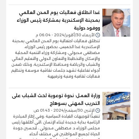
غدا انطلاق فعاليات يوم المدن العالمي
بمدينة الإسكندرية بمشاركة رئيس الوزراء
ووفود دولية
الأربعاء 30/أكتوبر/2024 - 06:04 م
تنطلق فعاليات احتفالية يوم المدن العالمي بمدينة
الإسكندرية غدا الخميس، بحضور رئيس الوزراء،
مصطفى مدبولي، ومشاركة وزراء التنمية المحلية
والإسكان والتخطيط والتعاون الدولي والتعليم العالي
والشباب والرياضة ومحافظ الإسكندرية، وذلك ضمن
أجواء تفاعلية تشهد جلسات نقاشية موسعة وتنظيم
فعاليات ثقافية وفنية وترفيهية
وزارة العمل: ندوة توعوية لحث الشباب على
التدريب المهنى بسوهاج
الإثنين 30/سبتمبر/2024 - 01:43 ص
تنفيذًا لتوجيهات القيادة السياسية ،وفي إطار المبادرة
الرئاسية بداية جديدة لبناء الإنسان ،التي أطلقها رئيس
مجلس الوزراء د. مصطفى مدبولي ، لتحسين جودة
الحياة لجميع المواطنين في مختلف أنحاء